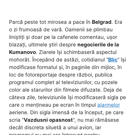
Parcă peste tot mirosea a pace în
Belgrad
. Era
o zi frumoasă de vară. Oamenii se plimbau
liniștiți și doar pe la cafenele comentau, ușor
blazați, ultimele știri despre
negocierile de la
Kumanovo
. Ziarele își schimbaseră aspectul
mohorât. Începând de astăzi, cotidianul “
Blic
” își
modificase formatul și, în paginile din mijloc, în
loc de fotoreportaje despre război, publica
programul complet al televiziunilor, cu pozele
color ale starurilor din filmele difuzate. Deja de
câteva zile, televiziunile își modificaseră sigla pe
care o mențineau pe ecran în timpul
alarmelor
aeriene. Din sigla imensă de la început, pe care
scria “
Vazdusni opasnost
“, nu mai rămăsese
decât discreta siluetă a unui avion, iar