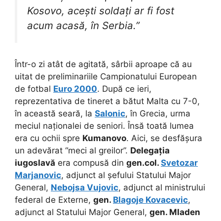
Kosovo, acești soldați ar fi fost
acum acasă, în Serbia.”
Într-o zi atât de agitată, sârbii aproape că au
uitat de preliminariile Campionatului European
de fotbal
Euro 2000
. După ce ieri,
reprezentativa de tineret a bătut Malta cu 7-0,
în această seară, la
Salonic
, în Grecia, urma
meciul naționalei de seniori. Însă toată lumea
era cu ochii spre
Kumanovo
. Aici, se desfășura
un adevărat “meci al greilor”.
Delegația
iugoslavă
era compusă din
gen.col.
Svetozar
Marjanovic
, adjunct al șefului Statului Major
General,
Nebojsa Vujovic
, adjunct al ministrului
federal de Externe,
gen.
Blagoje Kovacevic
,
adjunct al Statului Major General,
gen. Mladen