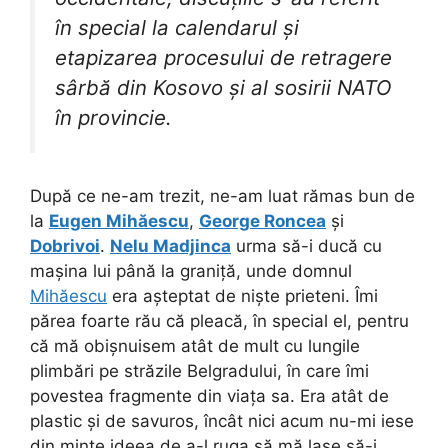
în special la calendarul și
etapizarea procesului de retragere
sârbă din Kosovo și al sosirii NATO
în provincie.
După ce ne-am trezit, ne-am luat rămas bun de
la
Eugen Mihăescu
,
George Roncea
și
Dobrivoi
.
Nelu Madjinca
urma să-i ducă cu
mașina lui până la graniță, unde domnul
Mihăescu
era așteptat de niște prieteni. Îmi
părea foarte rău că pleacă, în special el, pentru
că mă obișnuisem atât de mult cu lungile
plimbări pe străzile Belgradului, în care îmi
povestea fragmente din viața sa. Era atât de
plastic și de savuros, încât nici acum nu-mi iese
din minte ideea de a-l ruga să mă lase să-i