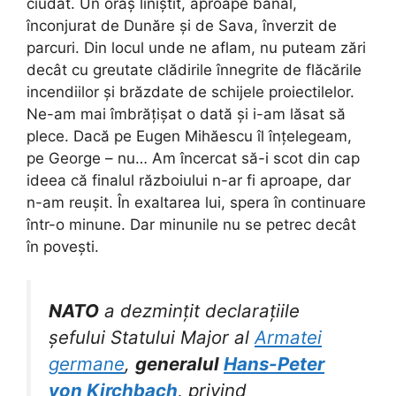
ciudat. Un oraș liniștit, aproape banal,
înconjurat de Dunăre și de Sava, înverzit de
parcuri. Din locul unde ne aflam, nu puteam zări
decât cu greutate clădirile înnegrite de flăcările
incendiilor și brăzdate de schijele proiectilelor.
Ne-am mai îmbrățișat o dată și i-am lăsat să
plece. Dacă pe Eugen Mihăescu îl înțelegeam,
pe George – nu… Am încercat să-i scot din cap
ideea că finalul războiului n-ar fi aproape, dar
n-am reușit. În exaltarea lui, spera în continuare
într-o minune. Dar minunile nu se petrec decât
în povești.
NATO
a dezmințit declarațiile
șefului Statului Major al
Armatei
germane
,
generalul
Hans-Peter
von Kirchbach
, privind