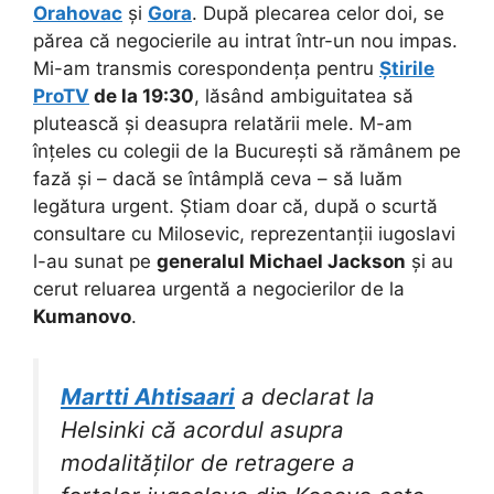
Orahovac
și
Gora
. După plecarea celor doi, se
părea că negocierile au intrat într-un nou impas.
Mi-am transmis corespondența pentru
Știrile
ProTV
de la 19:30
, lăsând ambiguitatea să
plutească și deasupra relatării mele. M-am
înțeles cu colegii de la București să rămânem pe
fază și – dacă se întâmplă ceva – să luăm
legătura urgent. Știam doar că, după o scurtă
consultare cu Milosevic, reprezentanții iugoslavi
l-au sunat pe
generalul Michael Jackson
și au
cerut reluarea urgentă a negocierilor de la
Kumanovo
.
Martti Ahtisaari
a declarat la
Helsinki că acordul asupra
modalităților de retragere a