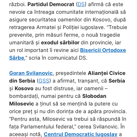
război.
Partidul Democrat
(
DS
) afirmă că este
nevoie ca întreaga comunitate internațională să
asigure securitatea oamenilor din Kosovo, după
retragerea Armatei și Poliției iugoslave. “Trebuie
prevenite, prin măsuri ferme, o nouă tragedie
umanitară și
exodul sârbilor
din provincie, iar
un rol important îi revine aici
Bisericii Ortodoxe
Sârbe
,” scria în comunicatul DS.
Goran Svilanovic
, președintele
Alianței Civice
din Serbia
(
GSS
) a afirmat, tranșant, că
Serbia
și
Kosovo
au fost distruse, iar oamenii –
bombardați, numai pentru că
Slobodan
Milosevic
a ținut să se mențină la putere cu
orice preț și nu din dorința de a apăra provincia.
“Pentru asta, Milosevic va trebui să răspundă în
fața Parlamentului federal,” cerea Svilanovic. În
aceeași notă,
Centrul Democratic Iugoslav
a