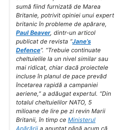
sumă fiind furnizată de Marea
Britanie, potrivit opiniei unui expert
britanic în probleme de apărare,
Paul Beaver
, dintr-un articol
publicat de revista “
Jane’s
Defence
“. “Trebuie continuate
cheltuielile la un nivel similar sau
mai ridicat, chiar dacă proiectele
incluse în planul de pace prevăd
încetarea rapidă a campaniei
aeriene,” a adăugat expertul. “Din
totalul cheltuielilor NATO, 5
milioane de lire pe zi revin Marii
Britanii, în timp ce
Ministerul
Apărării
a anunțat până acum că