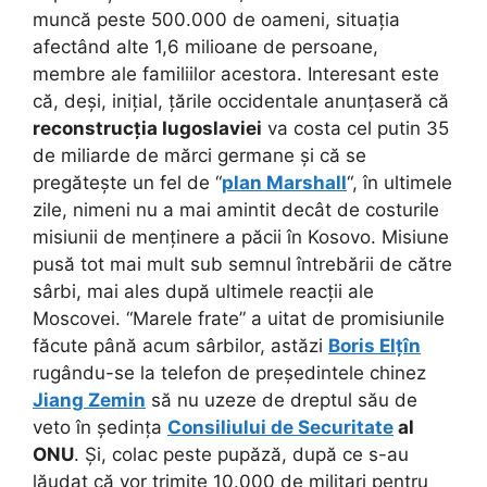
muncă peste 500.000 de oameni, situația
afectând alte 1,6 milioane de persoane,
membre ale familiilor acestora. Interesant este
că, deși, inițial, țările occidentale anunțaseră că
reconstrucția Iugoslaviei
va costa cel putin 35
de miliarde de mărci germane și că se
pregătește un fel de “
plan Marshall
“, în ultimele
zile, nimeni nu a mai amintit decât de costurile
misiunii de menținere a păcii în Kosovo. Misiune
pusă tot mai mult sub semnul întrebării de către
sârbi, mai ales după ultimele reacții ale
Moscovei. “Marele frate” a uitat de promisiunile
făcute până acum sârbilor, astăzi
Boris Elțîn
rugându-se la telefon de președintele chinez
Jiang Zemin
să nu uzeze de dreptul său de
veto în ședința
Consiliului de Securitate
al
ONU
. Și, colac peste pupăză, după ce s-au
lăudat că vor trimite 10.000 de militari pentru