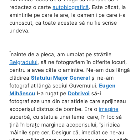
redactez o carte
autobiografică
. Este păcat, la
amintirile pe care le are, la oamenii pe care i-a
cunoscut, ca toate acestea să nu fie scrise
undeva.
Înainte de a pleca, am umblat pe străzile
Belgradului
, să ne fotografiem în diferite locuri,
pentru a avea câte o amintire. Ne-am dus lângă
clădirea
Statului Major General
și ne-am
fotografiat lângă sediul Guvernului.
Eugen
Mihăescu
l-a rugat pe
Dobrivoi
să-i
fotografieze una din cariatidele care sprijineau
acoperișul distrus de bombe. Era o
imagine
superbă, cu statuia unei femei care, în loc să
țină în brațe marginea acoperișului, își ridica
mâinile spre cer. Desigur că, imediat ce ne-au