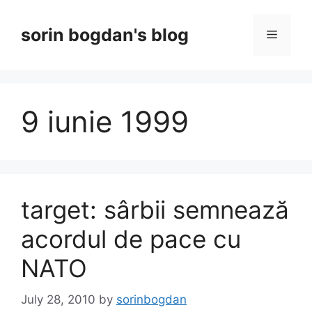
Skip
to
sorin bogdan's blog
Menu
content
9 iunie 1999
target: sârbii semnează
acordul de pace cu
NATO
July 28, 2010
by
sorinbogdan