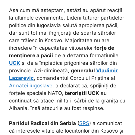
Așa cum mă așteptam, astăzi au apărut reacții
la ultimele evenimente. Liderii tuturor partidelor
politice din Iugoslavia salută apropierea păcii,
dar sunt tot mai îngrijorați de soarta sârbilor
care trăiesc în Kosovo. Majoritatea nu are
încredere în capacitatea viitoarelor
forțe de
menținere a păcii
de a dezarma formațiunile
UCK
și de a împiedica prigonirea sârbilor din
provincie. Azi-dimineață,
generalul
Vladimir
Lazarevic
, comandantul Corpului Priștina al
Armatei iugoslave
, a declarat că, sprijiniți de
forțele speciale NATO,
teroriștii UCK
au
continuat să atace militarii sârbi de la granița cu
Albania, însă atacurile au fost respinse.
Partidul Radical din Serbia
(
SRS
) a comunicat
că interesele vitale ale locuitorilor din Kosovo și