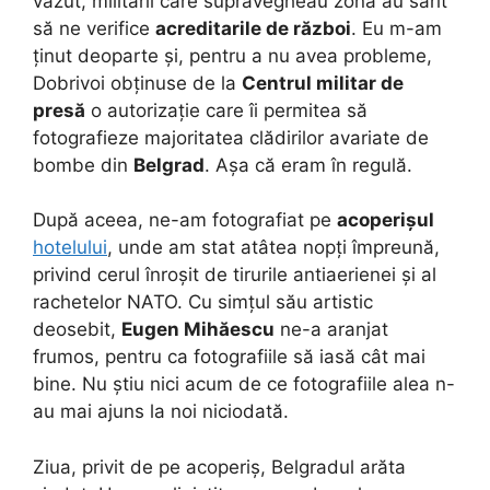
văzut, militarii care supravegheau zona au sărit
să ne verifice
acreditarile de război
.
Eu m-am
ținut deoparte și, pentru a nu avea probleme,
Dobrivoi obținuse de la
Centrul militar de
presă
o autorizație care îi permitea să
fotografieze majoritatea clădirilor avariate de
bombe din
Belgrad
. Așa că eram în regulă.
După aceea, ne-am fotografiat pe
acoperișul
hotelului
, unde am stat atâtea nopți împreună,
privind cerul înroșit de tirurile antiaerienei și al
rachetelor NATO. Cu simțul său artistic
deosebit,
Eugen Mihăescu
ne-a aranjat
frumos, pentru ca fotografiile să iasă cât mai
bine. Nu știu nici acum de ce fotografiile alea n-
au mai ajuns la noi niciodată.
Ziua, privit de pe acoperiș, Belgradul arăta