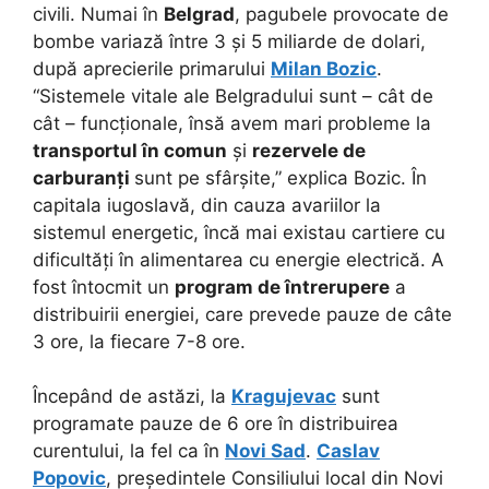
civili. Numai în
Belgrad
, pagubele provocate de
bombe variază între 3 și 5 miliarde de dolari,
după aprecierile primarului
Milan Bozic
.
“Sistemele vitale ale Belgradului sunt – cât de
cât – funcționale, însă avem mari probleme la
transportul în comun
și
rezervele de
carburanți
sunt pe sfârșite,” explica Bozic. În
capitala iugoslavă, din cauza avariilor la
sistemul energetic, încă mai existau cartiere cu
dificultăți în alimentarea cu energie electrică. A
fost întocmit un
program de întrerupere
a
distribuirii energiei, care prevede pauze de câte
3 ore, la fiecare 7-8 ore.
Începând de astăzi, la
Kragujevac
sunt
programate pauze de 6 ore în distribuirea
curentului, la fel ca în
Novi Sad
.
Caslav
Popovic
, președintele Consiliului local din Novi