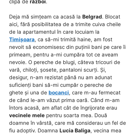
clipă de
război
.
Deja mă simțeam ca acasă la
Belgrad
. Blocat
aici, fără posibilitatea de a trimite cuiva cheile
de la apartamentul în care locuiam la
Timișoara
, ca să-mi trimită haine, am fost
nevoit să economisesc din puținii bani pe care îi
primeam, pentru a-mi cumpăra tot ce aveam
nevoie. O pereche de blugi, câteva tricouri de
vară, chiloți, șosete, pantaloni scurți. Și,
desigur, n-am rezistat până nu am adunat
suficienți bani să-mi cumpăr o pereche de
ghete și una de
bocanci
, care m-au fermecat
de când le-am văzut prima oară. Când m-am
întors acasă, am aflat cât de îngrijorate erau
vecinele
mele
pentru soarta mea. Două
doamne în vârstă, care mă considerau un fel de
fiu adoptiv. Doamna
Lucia Baliga
, vecina mea