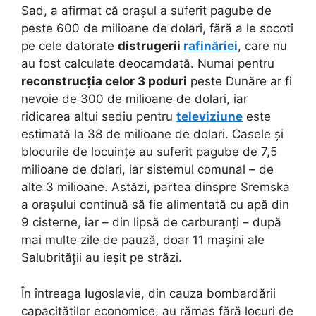
Sad, a afirmat că orașul a suferit pagube de
peste 600 de milioane de dolari, fără a le socoti
pe cele datorate
distrugerii
rafinăriei
, care nu
au fost calculate deocamdată. Numai pentru
reconstrucția celor 3 poduri
peste Dunăre ar fi
nevoie de 300 de milioane de dolari, iar
ridicarea altui sediu pentru
televiziune
este
estimată la 38 de milioane de dolari. Casele și
blocurile de locuințe au suferit pagube de 7,5
milioane de dolari, iar sistemul comunal – de
alte 3 milioane. Astăzi, partea dinspre Sremska
a orașului continuă să fie alimentată cu apă din
9 cisterne, iar – din lipsă de carburanți – după
mai multe zile de pauză, doar 11 mașini ale
Salubrității au ieșit pe străzi.
În întreaga Iugoslavie, din cauza bombardării
capacităților economice, au rămas fără locuri de