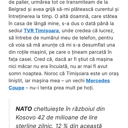
de palier, urmărea tot ce transmiteam de la
Belgrad și avea grijă să-mi plătească curentul și
întreținerea la timp. O altă doamnă, care stătea
în casa de lângă mine, s-a dus o dată până la
sediul
TVR Timișoara
, unde credea că lucrez,
să întrebe de numărul meu de telefon, pentru
că voia să mă anunțe că mi s-a desumflat una
din roțile mașinii, pe care o țineam parcată în
fața casei. Cred că, dacă ar fi știut că mașina
nici măcar nu era încuiată, nu ar mai fi avut
somn noaptea. Noroc că Timișoara este un oraș
liniștit, iar mașina mea – un vechi
Mercedes
Coupe
– nu-i tenta prea mult pe hoți.
NATO
cheltuiește în războiul din
Kosovo 42 de milioane de lire
sterline zilnic, 12 % din această