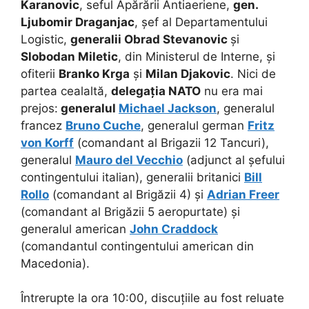
Karanovic
, seful Apărării Antiaeriene,
gen.
Ljubomir Draganjac
, șef al Departamentului
Logistic,
generalii Obrad Stevanovic
și
Slobodan Miletic
, din Ministerul de Interne, și
ofiterii
Branko Krga
și
Milan Djakovic
. Nici de
partea cealaltă,
delegația NATO
nu era mai
prejos:
generalul
Michael Jackson
, generalul
francez
Bruno Cuche
, generalul german
Fritz
von Korff
(comandant al Brigazii 12 Tancuri),
generalul
Mauro del Vecchio
(adjunct al șefului
contingentului italian), generalii britanici
Bill
Rollo
(comandant al Brigăzii 4) și
Adrian Freer
(comandant al Brigăzii 5 aeropurtate) și
generalul american
John Craddock
(comandantul contingentului american din
Macedonia).
Întrerupte la ora 10:00, discuțiile au fost reluate