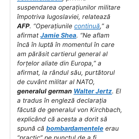
suspendarea operațiunilor militare
împotriva Iugoslaviei, relatează
AFP
. “Operațiunile
continuă
,” a
afirmat
Jamie Shea
. “Ne aflam
încă în luptă în momentul în care
am părăsit cartierul general al
forțelor aliate din Europa,” a
afirmat, la rândul său, purtătorul
de cuvânt militar al NATO,
generalul german
Walter Jertz
. El
a tradus în engleză declarația
făcută de generalul von Kirchbach,
explicând că acesta a dorit să
spună că
bombardamentele
erau
“practic” pe punctul de a fi