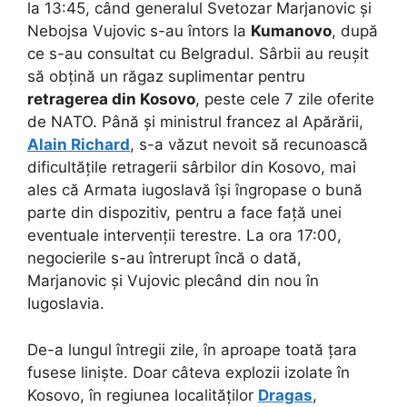
la 13:45, când generalul Svetozar Marjanovic și
Nebojsa Vujovic s-au întors la
Kumanovo
, după
ce s-au consultat cu Belgradul. Sârbii au reușit
să obțină un răgaz suplimentar pentru
retragerea din Kosovo
, peste cele 7 zile oferite
de NATO. Până și ministrul francez al Apărării,
Alain Richard
, s-a văzut nevoit să recunoască
dificultățile retragerii sârbilor din Kosovo, mai
ales că Armata iugoslavă își îngropase o bună
parte din dispozitiv, pentru a face față unei
eventuale intervenții terestre. La ora 17:00,
negocierile s-au întrerupt încă o dată,
Marjanovic și Vujovic plecând din nou în
Iugoslavia.
De-a lungul întregii zile, în aproape toată țara
fusese liniște. Doar câteva explozii izolate în
Kosovo, în regiunea localităților
Dragas
,