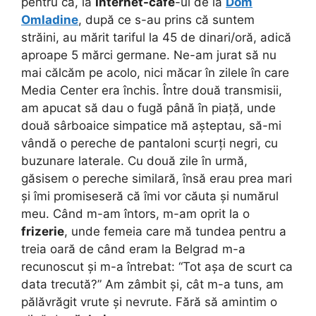
pentru că, la
Internet-cafe
-ul de la
Dom
Omladine
, după ce s-au prins că suntem
străini, au mărit tariful la 45 de dinari/oră, adică
aproape 5 mărci germane. Ne-am jurat să nu
mai călcăm pe acolo, nici măcar în zilele în care
Media Center era închis. Între două transmisii,
am apucat să dau o fugă până în piață, unde
două sârboaice simpatice mă așteptau, să-mi
vândă o pereche de pantaloni scurți negri, cu
buzunare laterale. Cu două zile în urmă,
găsisem o pereche similară, însă erau prea mari
și îmi promiseseră că îmi vor căuta și numărul
meu. Când m-am întors, m-am oprit la o
frizerie
, unde femeia care mă tundea pentru a
treia oară de când eram la Belgrad m-a
recunoscut și m-a întrebat: “Tot așa de scurt ca
data trecută?” Am zâmbit și, cât m-a tuns, am
pălăvrăgit vrute și nevrute. Fără să amintim o