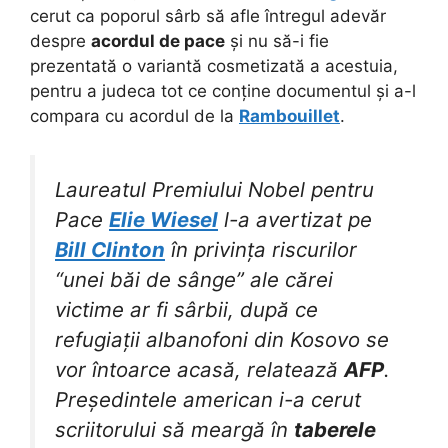
cerut ca poporul sârb să afle întregul adevăr
despre
acordul de pace
și nu să-i fie
prezentată o variantă cosmetizată a acestuia,
pentru a judeca tot ce conține documentul și a-l
compara cu acordul de la
Rambouillet
.
Laureatul Premiului Nobel pentru
Pace
Elie Wiesel
l-a avertizat pe
Bill Clinton
în privința riscurilor
“unei băi de sânge” ale cărei
victime ar fi sârbii, după ce
refugiații albanofoni din Kosovo se
vor întoarce acasă, relatează
AFP
.
Președintele american i-a cerut
scriitorului să meargă în
taberele