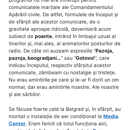
programul nu mai era întrerupt pentru
comunicatele marțiale ale Comandamentului
Apărării civile. De altfel, formulele de început și
de sfârșit ale acestor comunicate, de o
gravitate aproape ridicolă, deveniseră acum
subiect de
poante
, intrând în limbajul uzual al
tinerilor și, mai ales, al animatorilor posturilor de
radio. De câte ori auzeam expresiile “
Paznja,
paznja, beogradjani…
” sau “
Gotovo!
“, care
indicau începutul, respectiv sfârșitul acestor
comunicate, zâmbeam cu nostalgie și tristețe.
Nu erau amintirile pe care și le-ar fi dorit un om
normal, dar erau amintirile noastre. Ale noastre
și ale sârbilor.
Se făcuse foarte cald la Belgrad și, în sfârșit, au
montat o instalație de aer condiționat la
Media
Center
. Eram fericit că totul funcționa aici,