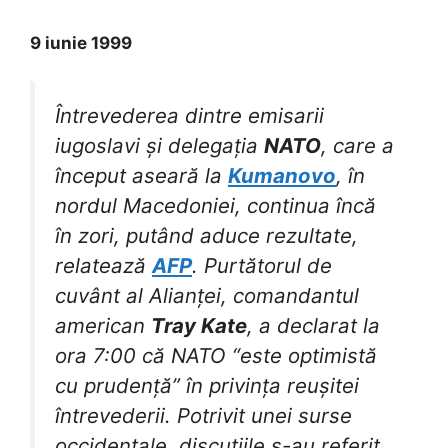
9 iunie 1999
Întrevederea dintre emisarii
iugoslavi și delegația
NATO
, care a
început aseară la
Kumanovo
, în
nordul Macedoniei, continua încă
în zori, putând aduce rezultate,
relatează
AFP
. Purtătorul de
cuvânt al Alianței, comandantul
american
Tray Kate
, a declarat la
ora 7:00 că NATO “este optimistă
cu prudență” în privința reușitei
întrevederii. Potrivit unei surse
occidentale, discuțiile s-au referit