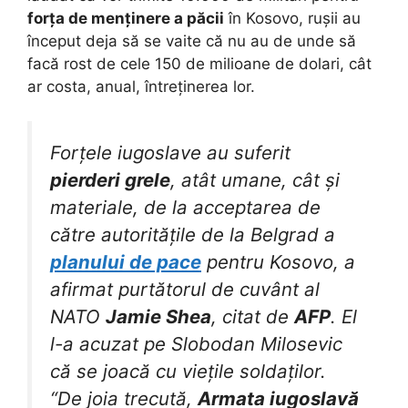
forța de menținere a păcii
în Kosovo, rușii au
început deja să se vaite că nu au de unde să
facă rost de cele 150 de milioane de dolari, cât
ar costa, anual, întreținerea lor.
Forțele iugoslave au suferit
pierderi grele
, atât umane, cât și
materiale, de la acceptarea de
către autoritățile de la Belgrad a
planului de pace
pentru Kosovo, a
afirmat purtătorul de cuvânt al
NATO
Jamie Shea
, citat de
AFP
. El
l-a acuzat pe Slobodan Milosevic
că se joacă cu viețile soldaților.
“De joia trecută,
Armata iugoslavă