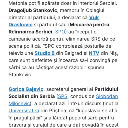
Metohia pot fi apărate doar în interiorul Serbiei.
Dragoljub Stankovic
, membru în Colegiul
director al partidului, a declarat că
Vuk
Draskovic
și partidul său (
Mișcarea pentru
Reînnoirea Serbiei
,
SPO
) au început o
campanie acerbă pentru eliminarea SRS de pe
scena politică. “SPO controlează posturile de
televiziune
Studio B
din Belgrad și
NTV
din Niș,
care sunt defetiste și încearcă să-i convingă pe
sârbi că au câștigat acest război,” spunea
Stankovic.
Gorica Gajevic
, secretarul general al
Partidului
Socialist din Serbia
(
SPS
, condus de
Slobodan
Milosevic
), a declarat azi, într-un discurs ținut la
Universitatea
din Priștina, că “Iugoslavia se află
în pragul păcii” și a lăudat poporul sârb pentru
bravura și curajul de care a dat dovadă în acest