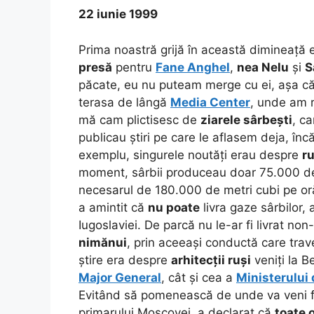
22 iunie 1999
Prima noastră grijă în această dimineață
presă
pentru
Fane Anghel
,
nea Nelu
și
S
păcate, eu nu puteam merge cu ei, așa c
terasa de lângă
Media Center
, unde am r
mă cam plictisesc de
ziarele sârbești
, c
publicau știri pe care le aflasem deja, încă
exemplu, singurele noutăți erau despre
ru
moment, sârbii produceau doar 75.000 de
necesarul de 180.000 de metri cubi pe or
a amintit că
nu poate
livra gaze sârbilor,
Iugoslaviei. De parcă nu le-ar fi livrat non
nimănui
, prin aceeași conductă care trav
știre era despre
arhitecții ruși
veniți la B
Major General
, cât și cea a
Ministerului 
Evitând să pomenească de unde va veni 
primarului Moscovei, a declarat că
toate 