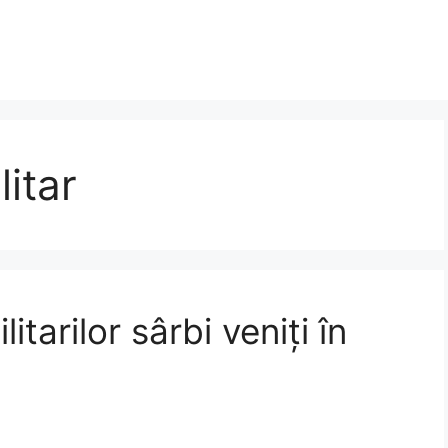
itar
itarilor sârbi veniți în