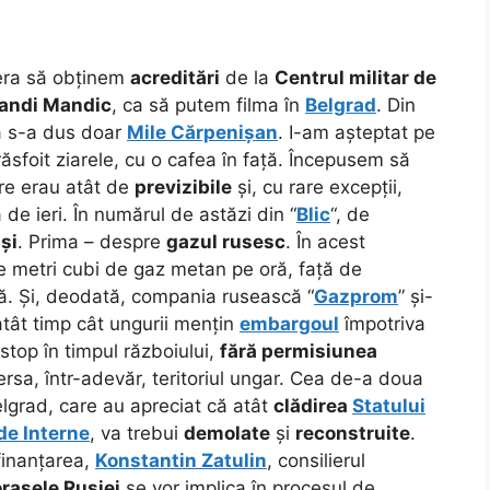
 era să obținem
acreditări
de la
Centrul militar de
andi Mandic
, ca să putem filma în
Belgrad
. Din
ă s-a dus doar
Mile Cărpenișan
. I-am așteptat pe
ăsfoit ziarele, cu o cafea în față. Începusem să
are erau atât de
previzibile
și, cu rare excepții,
 de ieri. În numărul de astăzi din “
Blic
“, de
și
. Prima – despre
gazul rusesc
. În acest
 metri cubi de gaz metan pe oră, față de
ă. Și, deodată, compania rusească “
Gazprom
” și-
 atât timp cât ungurii mențin
embargoul
împotriva
-stop în timpul războiului,
fără permisiunea
ersa, într-adevăr, teritoriul ungar. Cea de-a doua
elgrad, care au apreciat că atât
clădirea
Statului
de Interne
, va trebui
demolate
și
reconstruite
.
finanțarea,
Konstantin Zatulin
, consilierul
orașele Rusiei
se vor implica în procesul de