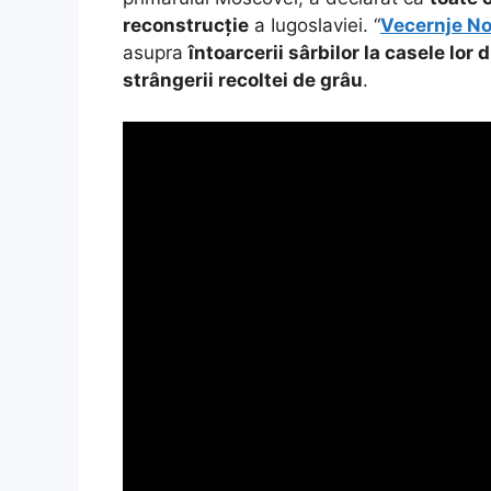
reconstrucție
a Iugoslaviei. “
Vecernje No
asupra
întoarcerii sârbilor la casele lor
strângerii recoltei de grâu
.