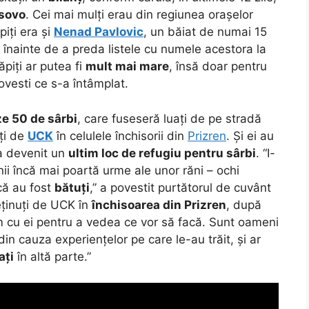
sovo
. Cei mai mulți erau din regiunea orașelor
ăpiți era și
Nenad Pavlovic
, un băiat de numai 15
, înainte de a preda listele cu numele acestora la
iți ar putea fi
mult mai mare
, însă doar pentru
vesti ce s-a întâmplat.
ze 50 de sârbi
, care fuseseră luați de pe stradă
ați de
UCK
în celulele închisorii din
Prizren
. Și ei au
 a devenit un
ultim loc de refugiu pentru sârbi
. “I-
nii încă mai poartă urme ale unor răni – ochi
 că au fost
bătuți
,” a povestit purtătorul de cuvânt
deținuți de UCK în
închisoarea din Prizren
, după
m cu ei pentru a vedea ce vor să facă. Sunt oameni
 din cauza experiențelor pe care le-au trăit, și ar
ați
în altă parte.”