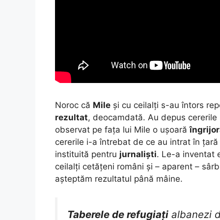
Noroc că
Mile
și cu ceilalți s-au întors r
rezultat
, deocamdată. Au depus cererile 
observat pe fața lui Mile o ușoară
îngrijo
cererile i-a întrebat de ce au intrat în țar
instituită pentru
jurnaliști
. Le-a inventat
ceilalți cetățeni români și – aparent – sâ
așteptăm rezultatul până mâine.
Taberele de refugiați
albanezi 