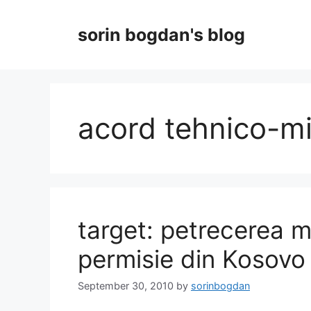
Skip
to
sorin bogdan's blog
content
acord tehnico-mil
target: petrecerea mil
permisie din Kosovo
September 30, 2010
by
sorinbogdan