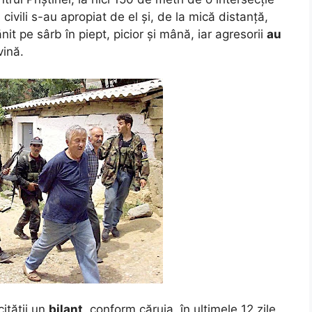
i civili s-au apropiat de el și, de la mică distanță,
nit pe sârb în piept, picior și mână, iar agresorii
au
vină.
ității un
bilanț
, conform căruia, în ultimele 12 zile,