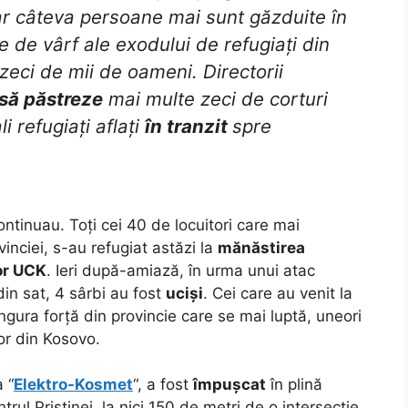
ar câteva persoane mai sunt găzduite în
 de vârf ale exodului de refugiați din
eci de mii de oameni. Directorii
să păstreze
mai multe zeci de corturi
i refugiați aflați
în tranzit
spre
ntinuau. Toți cei 40 de locuitori care mai
ovinciei, s-au refugiat astăzi la
mănăstirea
lor UCK
. Ieri după-amiază, în urma unui atac
din sat, 4 sârbi au fost
uciși
. Cei care au venit la
gura forță din provincie care se mai luptă, uneori
or din Kosovo.
a “
Elektro-Kosmet
“, a fost
împușcat
în plină
rul Priștinei, la nici 150 de metri de o intersecție