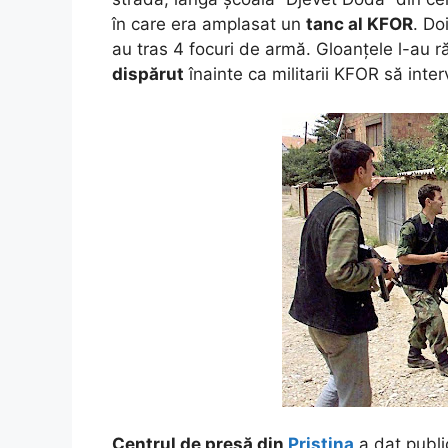
în care era amplasat un
tanc al KFOR
. Do
au tras 4 focuri de armă. Gloanțele l-au ră
dispărut
înainte ca militarii KFOR să inter
Centrul de presă din
Priștina
a dat public