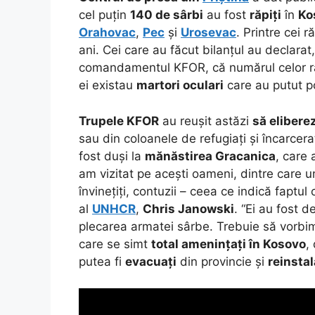
cel puțin
140 de sârbi
au fost
răpiți
în
Ko
Orahovac
,
Pec
și
Urosevac
. Printre cei r
ani. Cei care au făcut bilanțul au declarat
comandamentul KFOR, că numărul celor răp
ei existau
martori oculari
care au putut po
Trupele KFOR
au reușit astăzi
să elibere
sau din coloanele de refugiați și încarcer
fost duși la
mănăstirea Gracanica
, care
am vizitat pe acești oameni, dintre care u
învinețiți, contuzii – ceea ce indică faptul
al
UNHCR
,
Chris Janowski
. “Ei au fost 
plecarea armatei sârbe. Trebuie să vorbi
care se simt
total amenințați în Kosovo
,
putea fi
evacuați
din provincie și
reinstal