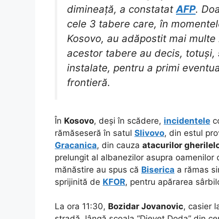
dimineață, a constatat
AFP
. Do
cele 3 tabere care, în momentele
Kosovo, au adăpostit mai multe z
acestor tabere au decis, totuși,
instalate, pentru a primi eventual
frontieră.
În
Kosovo
, deși în scădere,
incidentele
co
rămăseseră în satul
Slivovo
, din estul pr
Gracanica
, din cauza
atacurilor gherile
prelungit al albanezilor asupra oamenilor 
mănăstire au spus că
Biserica
a rămas sin
sprijinită de
KFOR
, pentru apărarea sârbil
La ora 11:30,
Bozidar Jovanovic
, casier l
stradă, lângă școala “Djevet Doda” din cent