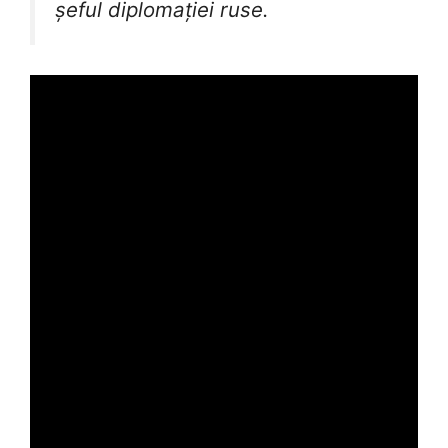
șeful diplomației ruse.