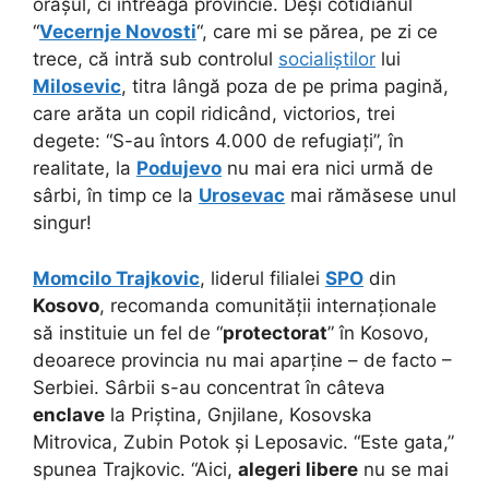
orașul, ci întreaga provincie. Deși cotidianul
“
Vecernje Novosti
“, care mi se părea, pe zi ce
trece, că intră sub controlul
socialiștilor
lui
Milosevic
, titra lângă poza de pe prima pagină,
care arăta un copil ridicând, victorios, trei
degete: “S-au întors 4.000 de refugiați”, în
realitate, la
Podujevo
nu mai era nici urmă de
sârbi, în timp ce la
Urosevac
mai rămăsese unul
singur!
Momcilo Trajkovic
, liderul filialei
SPO
din
Kosovo
, recomanda comunității internaționale
să instituie un fel de “
protectorat
” în Kosovo,
deoarece provincia nu mai aparține – de facto –
Serbiei. Sârbii s-au concentrat în câteva
enclave
la Priștina, Gnjilane, Kosovska
Mitrovica, Zubin Potok și Leposavic. “Este gata,”
spunea Trajkovic. “Aici,
alegeri libere
nu se mai