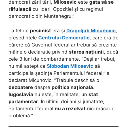
democratizării țării,
Milosevic
este
gata să se
răfuiască
cu liderii Opoziției și cu regimul
democratic din Muntenegru.”
La fel de
pesimist
era și
Dragoljub Micunovic
,
presedintele
Centrului Democratic
, care era de
părere că Guvernul federal ar trebui să prezinte
mâine o declarație privind
starea națiunii
, după
cele 3 luni de bombardamente. “Deși ar trebui,
nu mă aștept ca
Slobodan Milosevic
să
participe la ședința Parlamentului federal,” a
declarat Micunovic. “Trebuie deschisă o
dezbatere
despre
politica națională
.
Iugoslavia
nu este, în realitate, un
stat
parlamentar
. În ultimii doi ani și jumătate,
Parlamentul federal
nu a rezolvat
nici măcar o
problemă.”