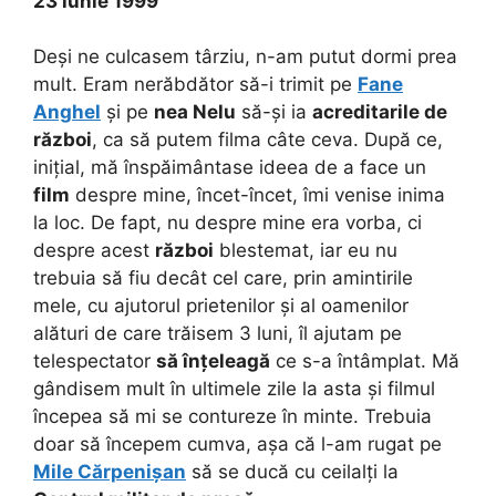
23 iunie 1999
Deși ne culcasem târziu, n-am putut dormi prea
mult. Eram nerăbdător să-i trimit pe
Fane
Anghel
și pe
nea Nelu
să-și ia
acreditarile de
război
, ca să putem filma câte ceva. După ce,
inițial, mă înspăimântase ideea de a face un
film
despre mine, încet-încet, îmi venise inima
la loc. De fapt, nu despre mine era vorba, ci
despre acest
război
blestemat, iar eu nu
trebuia să fiu decât cel care, prin amintirile
mele, cu ajutorul prietenilor și al oamenilor
alături de care trăisem 3 luni, îl ajutam pe
telespectator
să înțeleagă
ce s-a întâmplat. Mă
gândisem mult în ultimele zile la asta și filmul
începea să mi se contureze în minte. Trebuia
doar să începem cumva, așa că l-am rugat pe
Mile Cărpenișan
să se ducă cu ceilalți la