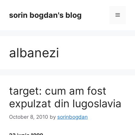
Skip
to
sorin bogdan's blog
Menu
content
albanezi
target: cum am fost
expulzat din Iugoslavia
October 8, 2010
by
sorinbogdan