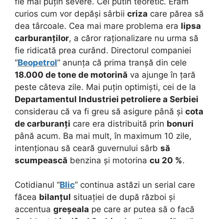
fie mai puțin severe. Cel putin teoretic. Eram
curios cum vor depăși sârbii
criza
care părea să
dea târcoale.
Cea mai mare problema era
lipsa
carburanților
, a căror raționalizare nu urma să
fie ridicată prea curând. Directorul companiei
“
Beopetrol
” anunța că prima tranșă din cele
18.000 de tone de motorină
va ajunge în țară
peste câteva zile. Mai puțin optimiști, cei de la
Departamentul Industriei petroliere a Serbiei
considerau că va fi greu să asigure până și
cota
de carburanți
care era distribuită prin
bonuri
până acum. Ba mai mult, în maximum 10 zile,
intenționau să ceară guvernului sârb
să
scumpească
benzina și motorina
cu 20 %
.
Cotidianul “
Blic
” continua astăzi un serial care
făcea
bilanțul
situației de după război și
accentua
greșeala
pe care ar putea să o facă