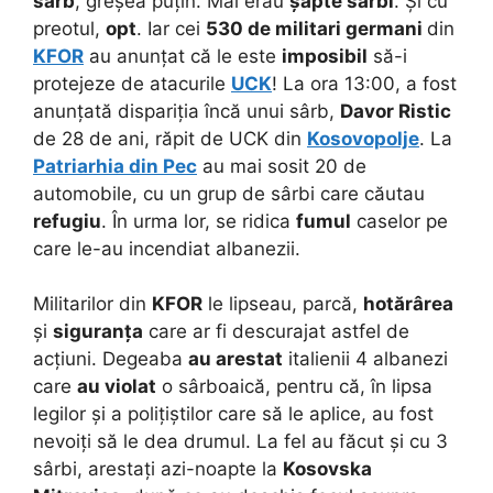
sârb
, greșea puțin. Mai erau
șapte sârbi
. Și cu
preotul,
opt
. Iar cei
530 de militari germani
din
KFOR
au anunțat că le este
imposibil
să-i
protejeze de atacurile
UCK
! La ora 13:00, a fost
anunțată dispariția încă unui sârb,
Davor Ristic
de 28 de ani, răpit de UCK din
Kosovopolje
. La
Patriarhia din Pec
au mai sosit 20 de
automobile, cu un grup de sârbi care căutau
refugiu
. În urma lor, se ridica
fumul
caselor pe
care le-au incendiat albanezii.
Militarilor din
KFOR
le lipseau, parcă,
hotărârea
și
siguranța
care ar fi descurajat astfel de
acțiuni. Degeaba
au arestat
italienii 4 albanezi
care
au violat
o sârboaică, pentru că, în lipsa
legilor și a polițiștilor care să le aplice, au fost
nevoiți să le dea drumul. La fel au făcut și cu 3
sârbi, arestați azi-noapte la
Kosovska