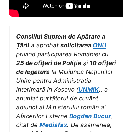
Consiliul Suprem de Apărare a
Țării
a aprobat
solicitarea
ONU
privind participarea României cu
25 de ofițeri de Poliție
și
10 ofițeri
de legătură
la Misiunea Națiunilor
Unite pentru Administrația
Interimară în Kosovo (
UNMIK
), a
anunțat purtătorul de cuvânt
adjunct al Ministerului român al
Afacerilor Externe
Bogdan Bucur
,
citat de
Mediafax
. De asemenea,