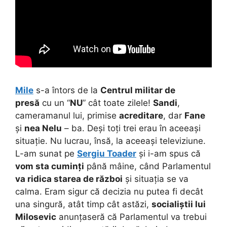
Mile
s-a întors de la
Centrul militar de
presă
cu un “
NU
” cât toate zilele!
Sandi
,
cameramanul lui, primise
acreditare
, dar
Fane
și
nea Nelu
– ba. Deși toți trei erau în aceeași
situație. Nu lucrau, însă, la aceeași televiziune.
L-am sunat pe
Sergiu Toader
și i-am spus că
vom sta cuminți
până mâine, când Parlamentul
va ridica starea de război
și situația se va
calma. Eram sigur că decizia nu putea fi decât
una singură, atât timp cât astăzi,
socialiștii lui
Milosevic
anunțaseră că Parlamentul va trebui