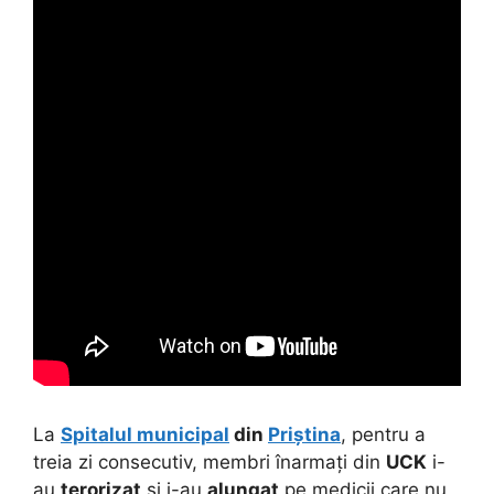
La
Spitalul municipal
din
Priștina
, pentru a
treia zi consecutiv, membri înarmați din
UCK
i-
au
terorizat
și i-au
alungat
pe medicii care nu