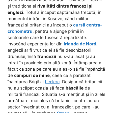
și tradiționalei
rivalități dintre francezi și
englezi
. Totul a început săptămâna trecută, în
momentul intrării în Kosovo, când militarii
francezi și britanici au început o
cursă contra-
cronometru
, pentru a ajunge primii în
sectoarele care le fuseseră repartizate.
Invocând experiența lor din
Irlanda de Nord
,
englezii ar fi vrut ca ei să fie deschizătorii
drumului, însă
francezii
nu s-au lasat și au
intrat în provincie prin altă zonă. Întâmplarea a
făcut ca zona pe care au ales-o să fie împânzită
de
câmpuri de mine
, ceea ce a paralizat
înaintarea Brigăzii
Leclerc
. Desigur că britanicii
nu au scăpat ocazia să faca
bășcălie
de
militarii francezi. Situația s-a menținut și în zilele
următoare, mai ales că britanicii controlau un
sector învecinat cu al francezilor, pe care i-au