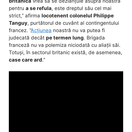
britanică
vrea să se dezlănțuie asupra noastră
pentru
a se refula
, este dreptul său cel mai
strict,” afirma
locotenent colonelul
Philippe
Tanguy
, purtătorul de cuvânt al contingentului
francez. “
Acțiunea
noastră nu va putea fi
judecată decât
pe termen lung
. Brigada
franceză nu va polemiza niciodată cu aliații săi.
Totuși, în sectorul britanic există, de asemenea,
case care ard
.”