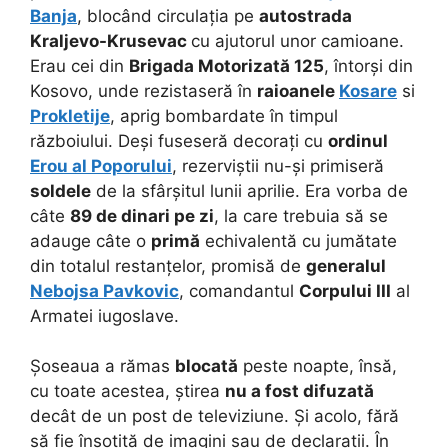
Banja
, blocând circulația pe
autostrada
Kraljevo-Krusevac
cu ajutorul unor camioane.
Erau cei din
Brigada Motorizată 125
, întorși din
Kosovo, unde rezistaseră în
raioanele
Kosare
si
Prokletije
, aprig bombardate în timpul
războiului. Deși fuseseră decorați cu
ordinul
Erou al Poporului
, rezerviștii nu-și primiseră
soldele
de la sfârșitul lunii aprilie. Era vorba de
câte
89 de dinari pe zi
, la care trebuia să se
adauge câte o
primă
echivalentă cu jumătate
din totalul restanțelor, promisă de
generalul
Nebojsa Pavkovic
, comandantul
Corpului III
al
Armatei iugoslave.
Șoseaua a rămas
blocată
peste noapte, însă,
cu toate acestea, știrea
nu a fost difuzată
decât de un post de televiziune. Și acolo, fără
să fie însoțită de imagini sau de declarații. În