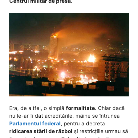
Centrul militar de presă
.
Era, de altfel, o simplă
formalitate
. Chiar dacă
nu le-ar fi dat acreditările, mâine se întrunea
Parlamentul federal
, pentru a decreta
ridicarea stării de război
și restricțiile urmau să