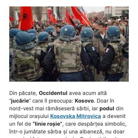
Din păcate,
Occidentul
avea acum altă
“
jucărie
” care îl preocupa:
Kosovo
. Doar în
nord-vest mai rămăseseră sârbi, iar
podul
din
mijlocul orașului
Kosovska Mitrovica
a devenit
un fel de
“linie roșie”
, care despărțea simbolic,
într-o jumătate sârba și una albaneză, nu doar