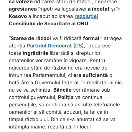
să voteze
ridicarea stării de război, deoarece
agresiunea
împotriva Iugoslaviei
a încetat
și în
Kosovo
a început aplicarea
rezoluției
Consiliului de Securitate al ONU
.
“
Starea de război
va fi ridicată
formal
,” atrăgea
atenția
Partidul Democrat
(DS), “deoarece
toate
îngrădirile
libertății și drepturilor
cetățenilor vor rămâne în vigoare. Pentru
ridicarea stării de război nu era nevoie de
întrunirea Parlamentului, ci
era suficientă
o
hotărâre a Guvernului federal. În realitate, nimic
nu se va schimba.
Băncile
vor rămâne sub
controlul guvernului,
Poliția
va continua
persecuțiile, va continua să asculte telefoanele
oamenilor și să comită abuzuri, la fel ca în
timpul războiului. Din ce s-a anunțat că se va
întâmpla mâine, rezultă că, în locul