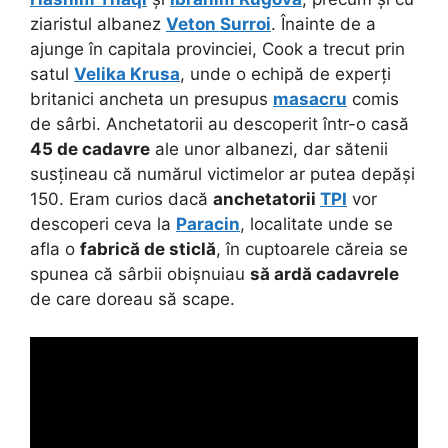
ziaristul albanez
Veton Surroi
. Înainte de a
ajunge în capitala provinciei, Cook a trecut prin
satul
Velika Krusa
, unde o echipă de experți
britanici ancheta un presupus
masacru
comis
de sârbi. Anchetatorii au descoperit într-o casă
45 de cadavre
ale unor albanezi, dar sătenii
susțineau că numărul victimelor ar putea depăși
150. Eram curios dacă
anchetatorii
TPI
vor
descoperi ceva la
Paracin
, localitate unde se
afla o
fabrică de sticlă
, în cuptoarele căreia se
spunea că sârbii obișnuiau
să ardă cadavrele
de care doreau să scape.