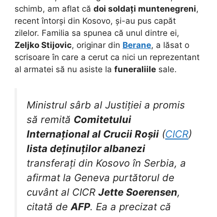
schimb, am aflat că
doi soldați muntenegreni
,
recent întorși din Kosovo, și-au pus capăt
zilelor. Familia sa spunea că unul dintre ei,
Zeljko Stijovic
, originar din
Berane
, a lăsat o
scrisoare în care a cerut ca nici un reprezentant
al armatei să nu asiste la
funeraliile
sale.
Ministrul sârb al Justiției a promis
să remită
Comitetului
Internațional al Crucii Roșii
(
CICR
)
lista deținuților albanezi
transferați din Kosovo în Serbia, a
afirmat la Geneva purtătorul de
cuvânt al CICR
Jette Soerensen
,
citată de
AFP
. Ea a precizat că