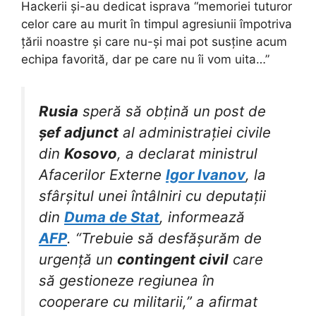
Hackerii și-au dedicat isprava “memoriei tuturor
celor care au murit în timpul agresiunii împotriva
țării noastre și care nu-și mai pot susține acum
echipa favorită, dar pe care nu îi vom uita…”
Rusia
speră să obțină un post de
șef adjunct
al administrației civile
din
Kosovo
, a declarat ministrul
Afacerilor Externe
Igor Ivanov
, la
sfârșitul unei întâlniri cu deputații
din
Duma de Stat
, informează
AFP
. “Trebuie să desfășurăm de
urgență un
contingent civil
care
să gestioneze regiunea în
cooperare cu militarii,” a afirmat