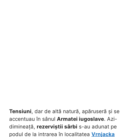
Tensiuni
, dar de altă natură, apăruseră și se
accentuau în sânul
Armatei iugoslave
. Azi-
dimineață,
rezerviștii sârbi
s-au adunat pe
podul de la intrarea în localitatea
Vrnjacka