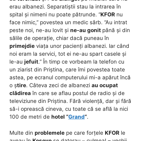
erau albanezi. Separatiștii stau la intrarea în
spital și nimeni nu poate pătrunde. “
KFOR
nu
face nimic,” povestea un medic sârb. “Au intrat
peste noi, ne-au lovit și
ne-au gonit
până și din
sălile de operație, chiar dacă puneau în
primejdie
viața unor pacienți albanezi. Iar când
noi eram la servici, tot ei ne-au spart casele și
le-au
jefuit
.” În timp ce vorbeam la telefon cu
un ziarist din Priștina, care îmi povestea toate
astea, pe ecranul computerului mi-a apărut încă
o ș
tire
. Câteva zeci de albanezi
au ocupat
clădirea
în care se aflau postul de radio și de
televiziune din Priștina. Fără violență, dar și fără
să-i oprească cineva, cu toate că se află la nici
100 de metri de
hotel “
Grand
“
.
Multe din
problemele
pe care forțele
KFOR
le
aveau în
Kosovo
se datorau – culmea! – vechii