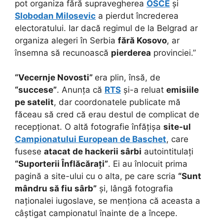
pot organiza fără supravegherea
OSCE
și
Slobodan Milosevic
a pierdut încrederea
electoratului. Iar dacă regimul de la Belgrad ar
organiza alegeri în Serbia
fără Kosovo
, ar
însemna să recunoască
pierderea
provinciei.”
“Vecernje Novosti”
era plin, însă, de
“succese”
. Anunța că
RTS
și-a reluat
emisiile
pe satelit
, dar coordonatele publicate mă
făceau să cred că erau destul de complicat de
recepționat. O altă fotografie înfățișa
site-ul
Campionatului European de Baschet
, care
fusese
atacat de hackerii sârbi
autointitulați
“Suporterii Înflăcărați”
. Ei au înlocuit prima
pagină a site-ului cu o alta, pe care scria
“Sunt
mândru să fiu sârb”
și, lângă fotografia
naționalei iugoslave, se menționa că aceasta a
câștigat campionatul înainte de a începe.