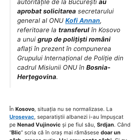
autoritățile de la București
au
aprobat solicitarea
secretarului
general al ONU
Kofi Annan
,
referitoare la
transferul
în Kosovo
a unui
grup de polițiști români
aflați în prezent în compunerea
Grupului Internațional de Poliție din
cadrul Misiunii ONU în
Bosnia-
Herțegovina
.
În
Kosovo
, situația nu se normalizase. La
Urosevac
, separatiștii albanezi i-au împușcat
pe
Nenad Vujinovic
și pe fiul său,
Srdjan
. Când
“
Blic
” scria că în oraș mai rămăsese
doar un