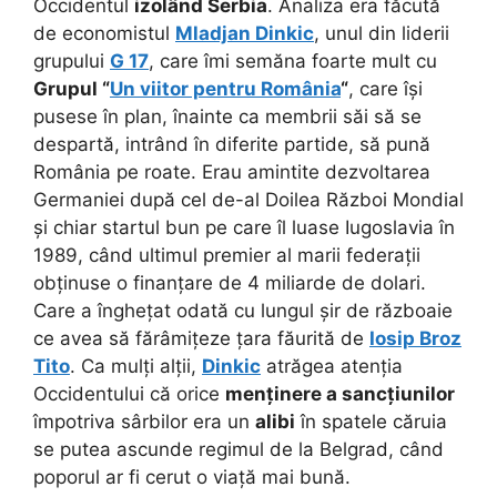
Occidentul
izolând Serbia
. Analiza era făcută
de economistul
Mladjan Dinkic
, unul din liderii
grupului
G 17
, care îmi semăna foarte mult cu
Grupul “
Un viitor pentru România
“
, care își
pusese în plan, înainte ca membrii săi să se
despartă, intrând în diferite partide, să pună
România pe roate. Erau amintite dezvoltarea
Germaniei după cel de-al Doilea Război Mondial
și chiar startul bun pe care îl luase Iugoslavia în
1989, când ultimul premier al marii federații
obținuse o finanțare de 4 miliarde de dolari.
Care a înghețat odată cu lungul șir de războaie
ce avea să fărâmițeze țara făurită de
Iosip Broz
Tito
. Ca mulți alții,
Dinkic
atrăgea atenția
Occidentului că orice
menținere a sancțiunilor
împotriva sârbilor era un
alibi
în spatele căruia
se putea ascunde regimul de la Belgrad, când
poporul ar fi cerut o viață mai bună.