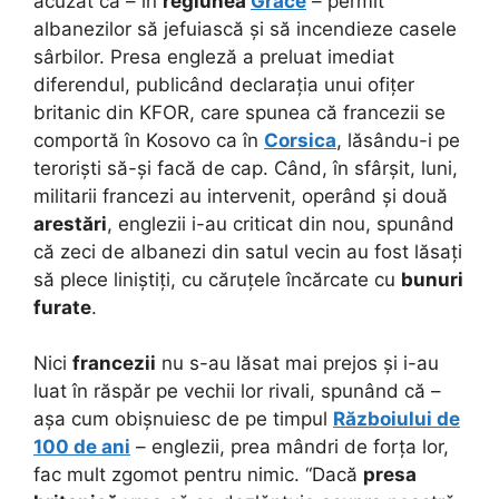
acuzat că – în
regiunea
Grace
– permit
albanezilor să jefuiască și să incendieze casele
sârbilor. Presa engleză a preluat imediat
diferendul, publicând declarația unui ofițer
britanic din KFOR, care spunea că francezii se
comportă în Kosovo ca în
Corsica
, lăsându-i pe
teroriști să-și facă de cap. Când, în sfârșit, luni,
militarii francezi au intervenit, operând și două
arestări
, englezii i-au criticat din nou, spunând
că zeci de albanezi din satul vecin au fost lăsați
să plece liniștiți, cu căruțele încărcate cu
bunuri
furate
.
Nici
francezii
nu s-au lăsat mai prejos și i-au
luat în răspăr pe vechii lor rivali, spunând că –
așa cum obișnuiesc de pe timpul
Războiului de
100 de ani
– englezii, prea mândri de forța lor,
fac mult zgomot pentru nimic. “Dacă
presa