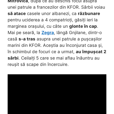
Mitrovica
, după ce au deschis focul asupra
unei patrule a francezilor din KFOR. Sârbii voiau
să atace
casele unor albanezi, ca
răzbunare
pentru uciderea a 4 compatrioți, găsiți ieri la
marginea orașului, cu câte un
glonte în cap
.
Mai pe seară, la
Zegra
, lângă Gnjilane, dintr-o
casă
s-a tras
asupra unei patrule a pușcașilor
marini din KFOR. Aceștia au înconjurat casa și,
în schimbul de focuri ce a urmat,
au împușcat 2
sârbi
. Ceilalți 5 care se mai aflau înăuntru au
reușit să scape din încercuire.