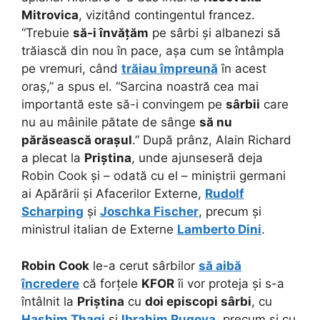
Mitrovica
, vizitând contingentul francez.
“Trebuie
să-i învățăm
pe sârbi și albanezi să
trăiască din nou în pace, așa cum se întâmpla
pe vremuri, când
trăiau împreună
în acest
oraș,” a spus el. “Sarcina noastră cea mai
importantă este să-i convingem pe
sârbii
care
nu au mâinile pătate de sânge
să nu
părăsească orașul
.” După prânz, Alain Richard
a plecat la
Priștina
, unde ajunseseră deja
Robin Cook și – odată cu el – miniștrii germani
ai Apărării și Afacerilor Externe,
Rudolf
Scharping
și
Joschka Fischer
, precum și
ministrul italian de Externe
Lamberto Dini
.
Robin Cook
le-a cerut sârbilor
să aibă
încredere
că forțele
KFOR
îi vor proteja și s-a
întâlnit la
Priștina
cu
doi episcopi sârbi
, cu
Hashim Thaqi
și
Ibrahim Rugova
, precum și cu