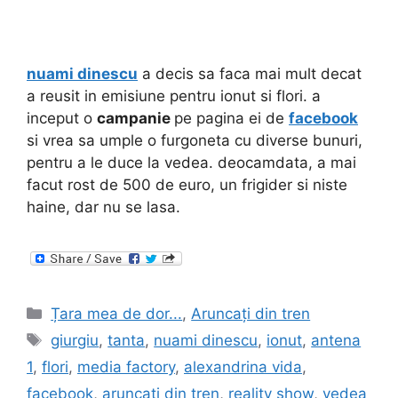
nuami dinescu
a decis sa faca mai mult decat
a reusit in emisiune pentru ionut si flori. a
inceput o
campanie
pe pagina ei de
facebook
si vrea sa umple o furgoneta cu diverse bunuri,
pentru a le duce la vedea. deocamdata, a mai
facut rost de 500 de euro, un frigider si niste
haine, dar nu se lasa.
Categories
Țara mea de dor...
,
Aruncați din tren
Tags
giurgiu
,
tanta
,
nuami dinescu
,
ionut
,
antena
1
,
flori
,
media factory
,
alexandrina vida
,
facebook
,
aruncati din tren
,
reality show
,
vedea