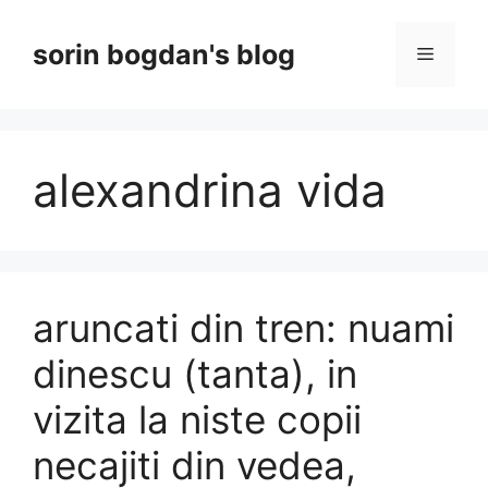
Skip
to
sorin bogdan's blog
Menu
content
alexandrina vida
aruncati din tren: nuami
dinescu (tanta), in
vizita la niste copii
necajiti din vedea,