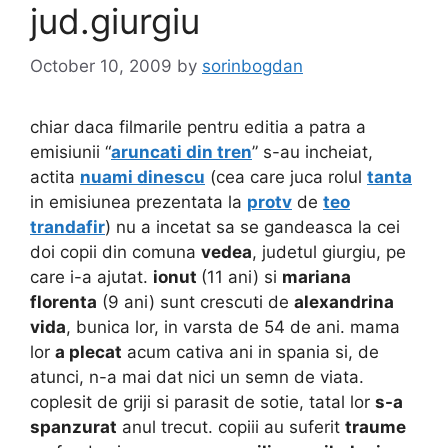
jud.giurgiu
October 10, 2009
by
sorinbogdan
chiar daca filmarile pentru editia a patra a
emisiunii “
aruncati din tren
” s-au incheiat,
actita
nuami dinescu
(cea care juca rolul
tanta
in emisiunea prezentata la
protv
de
teo
trandafir
) nu a incetat sa se gandeasca la cei
doi copii din comuna
vedea
, judetul giurgiu, pe
care i-a ajutat.
ionut
(11 ani) si
mariana
florenta
(9 ani) sunt crescuti de
alexandrina
vida
, bunica lor, in varsta de 54 de ani. mama
lor
a plecat
acum cativa ani in spania si, de
atunci, n-a mai dat nici un semn de viata.
coplesit de griji si parasit de sotie, tatal lor
s-a
spanzurat
anul trecut. copiii au suferit
traume