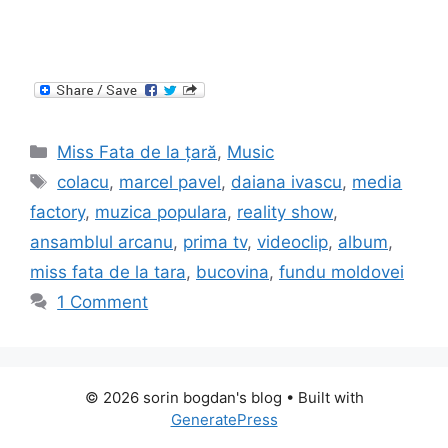
Categories
Miss Fata de la țară
,
Music
Tags
colacu
,
marcel pavel
,
daiana ivascu
,
media
factory
,
muzica populara
,
reality show
,
ansamblul arcanu
,
prima tv
,
videoclip
,
album
,
miss fata de la tara
,
bucovina
,
fundu moldovei
1 Comment
© 2026 sorin bogdan's blog
• Built with
GeneratePress