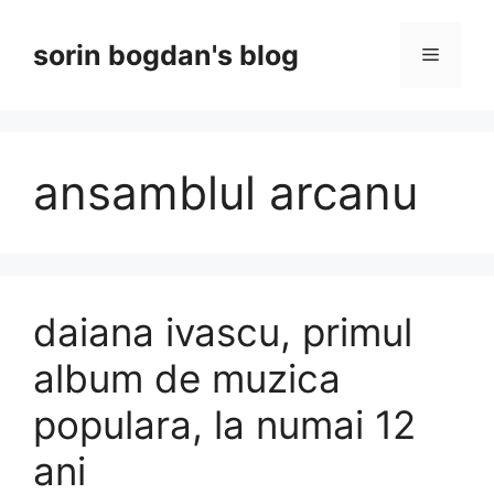
Skip
to
sorin bogdan's blog
Menu
content
ansamblul arcanu
daiana ivascu, primul
album de muzica
populara, la numai 12
ani