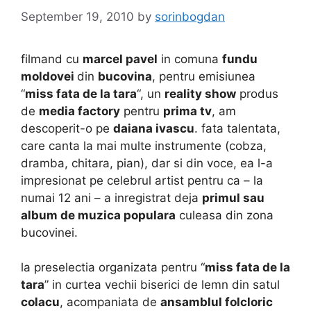
September 19, 2010
by
sorinbogdan
filmand cu
marcel pavel
in comuna
fundu
moldovei
din
bucovina
, pentru emisiunea
“
miss fata de la tara
“, un
reality show
produs
de
media factory
pentru
prima tv
, am
descoperit-o pe
daiana ivascu
. fata talentata,
care canta la mai multe instrumente (cobza,
dramba, chitara, pian), dar si din voce, ea l-a
impresionat pe celebrul artist pentru ca – la
numai 12 ani – a inregistrat deja
primul sau
album de muzica populara
culeasa din zona
bucovinei.
la preselectia organizata pentru “
miss fata de la
tara
” in curtea vechii biserici de lemn din satul
colacu
, acompaniata de
ansamblul folcloric