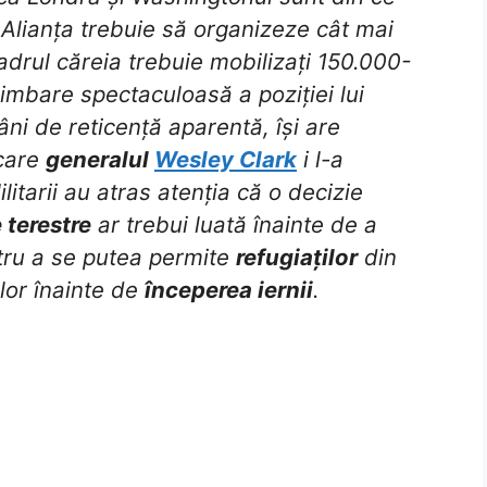
 Alianța trebuie să organizeze cât mai
cadrul căreia trebuie mobilizați 150.000-
imbare spectaculoasă a poziției lui
ni de reticență aparentă, își are
 care
generalul
Wesley Clark
i l-a
itarii au atras atenția că o decizie
 terestre
ar trebui luată înainte de a
tru a se putea permite
refugiaților
din
lor înainte de
începerea iernii
.