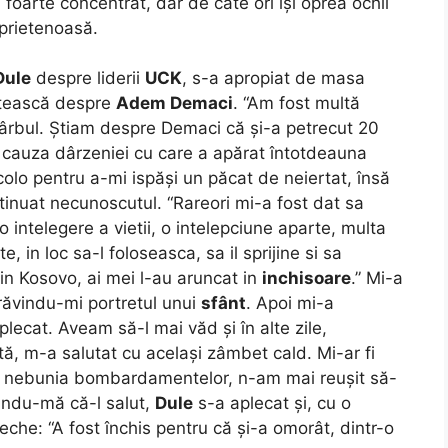
 foarte concentrat, dar de câte ori își oprea ochii
 prietenoasă.
Dule
despre liderii
UCK
, s-a apropiat de masa
stească despre
Adem Demaci
. “Am fost multă
 sârbul. Știam despre Demaci că și-a petrecut 20
in cauza dârzeniei cu care a apărat întotdeauna
olo pentru a-mi ispăși un păcat de neiertat, însă
tinuat necunoscutul. “Rareori mi-a fost dat sa
o intelegere a vietii, o intelepciune aparte, multa
 in loc sa-l foloseasca, sa il sprijine si sa
din Kosovo, ai mei l-au aruncat in
inchisoare
.” Mi-a
ăvindu-mi portretul unui
sfânt
. Apoi mi-a
plecat. Aveam să-l mai văd și în alte zile,
ată, m-a salutat cu același zâmbet cald. Mi-ar fi
în nebunia bombardamentelor, n-am mai reușit să-
zându-mă că-l salut,
Dule
s-a aplecat și, cu o
eche: “A fost închis pentru că și-a omorât, dintr-o