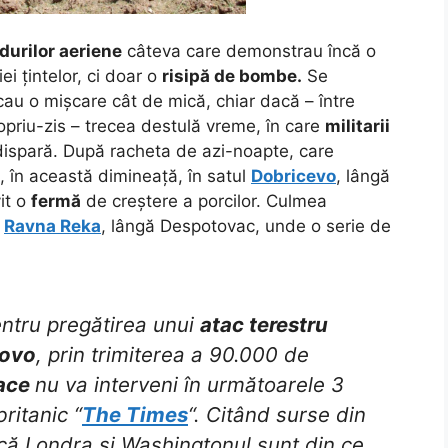
idurilor aeriene
câteva care demonstrau încă o
iei țintelor, ci doar o
risipă de bombe.
Se
cau o mișcare cât de mică, chiar dacă – între
ropriu-zis – trecea destulă vreme, în care
militarii
 dispară. După racheta de azi-noapte, care
, în această dimineață, în satul
Dobricevo
, lângă
it o
fermă
de creștere a porcilor. Culmea
i
Ravna Reka
, lângă Despotovac, unde o serie de
ntru pregătirea unui
atac terestru
ovo
, prin trimiterea a 90.000 de
pace
nu va interveni în următoarele 3
ritanic “
The Times
“. Citând surse din
 că Londra și Washingtonul sunt din ce