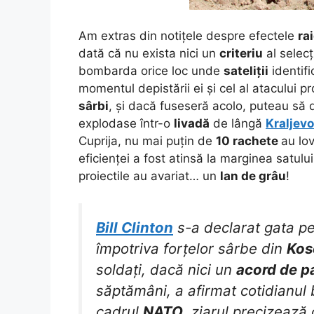
Am extras din notițele despre efectele
ra
dată că nu exista nici un
criteriu
al selecț
bombarda orice loc unde
sateliții
identifi
momentul depistării ei și cel al atacului p
sârbi
, și dacă fuseseră acolo, puteau să
explodase într-o
livadă
de lângă
Kraljevo
Cuprija, nu mai puțin de
10 rachete
au lov
eficienței a fost atinsă la marginea satulu
proiectile au avariat… un
lan de grâu
!
Bill Clinton
s-a declarat gata pe
împotriva forțelor sârbe din
Kos
soldați, dacă nici un
acord de 
săptămâni, a afirmat cotidianul b
cadrul
NATO
, ziarul precizează