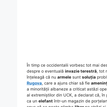
În timp ce occidentalii vorbesc tot mai d
despre o eventuală
invazie terestră
, tot
înțeleagă că nu
armele
sunt
soluția
probl
Rugova
, care a ajuns chiar să fie
ameninț
a minorității albaneze a criticat astăzi op
al extremiștilor din UCK, a declarat că, în 
ca un
elefant
într-un magazin de porțelanu
spus că se poate plimba
liber
pe străzi și