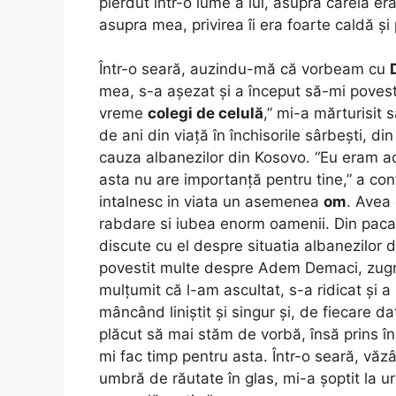
pierdut într-o lume a lui, asupra căreia era
asupra mea, privirea îi era foarte caldă și
Într-o seară, auzindu-mă că vorbeam cu
mea, s-a așezat și a început să-mi pove
vreme
colegi de celulă
,” mi-a mărturisit
de ani din viață în închisorile sârbești, d
cauza albanezilor din Kosovo. “Eu eram ac
asta nu are importanță pentru tine,” a con
intalnesc in viata un asemenea
om
. Avea 
rabdare si iubea enorm oamenii. Din pacate,
discute cu el despre situatia albanezilor 
povestit multe despre Adem Demaci, zugr
mulțumit că l-am ascultat, s-a ridicat și a 
mâncând liniștit și singur și, de fiecare d
plăcut să mai stăm de vorbă, însă prins 
mi fac timp pentru asta. Într-o seară, vă
umbră de răutate în glas, mi-a șoptit la ur