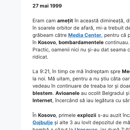
27 mai 1999
Eram cam
amețit
în această dimineață, 
în soarele orbitor de afară, mi-a trebuit
grăbeam către
Media Center
, pentru că 
în
Kosovo
,
bombardamentele
continuau
Practic, oamenii nici nu și-au dat seama c
ridicat.
La 9:21, în timp ce mă îndreptam spre
Me
la noi. Mă uitam, pentru a nu știu câta oar
vedeau în continuare de treaba lor și doar
blestem
.
Avioanele
au ocolit Belgradul ș
Internet
, încercând să iau legătura cu sârb
În
Kosovo
, primele
explozii
s-au auzit încă
Gojbulje
și alte 3 au lovit depozitul de mă
bombă a căzut la
Urosevac
, iar după 7:4