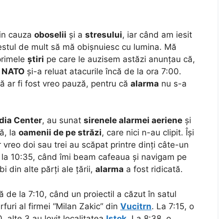
din cauza
oboselii
și a
stresului
, iar când am iesit
 destul de mult să mă obișnuiesc cu lumina. Mă
primele
știri
pe care le auzisem astăzi anunțau că,
.
NATO
și-a reluat atacurile încă de la ora 7:00.
ă ar fi fost vreo pauză, pentru că
alarma
nu s-a
dia Center
, au sunat
sirenele alarmei aeriene
și
ă, la
oamenii de pe străzi
, care nici n-au clipit. Își
 vreo doi sau trei au scăpat printre dinți câte-un
i la 10:35, când îmi beam cafeaua și navigam pe
i din alte părți ale țării,
alarma
a fost ridicată.
 de la 7:10, când un proiectil a căzut în satul
rfuri al firmei “Milan Zakic” din
Vucitrn
. La 7:15, o
0, alte 3 au lovit localitatea
Istok
. La 8:38, o