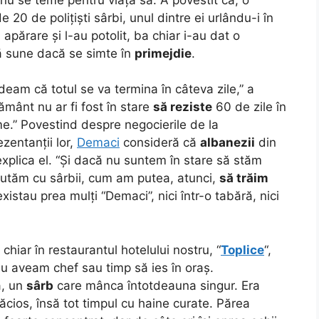
 20 de polițiști sârbi, unul dintre ei urlându-i în
în apărare și l-au potolit, ba chiar i-au dat o
ă sune dacă se simte în
primejdie
.
eam că totul se va termina în câteva zile,” a
pământ nu ar fi fost în stare
să reziste
60 de zile în
lume.” Povestind despre negocierile de la
ezentanții lor,
Demaci
consideră că
albanezii
din
 explica el. “Și dacă nu suntem în stare să stăm
cutăm cu sârbii, cum am putea, atunci,
să trăim
xistau prea mulți “Demaci”, nici într-o tabără, nici
hiar în restaurantul hotelului nostru, “
Toplice
“,
 aveam chef sau timp să ies în oraș.
ă, un
sârb
care mânca întotdeauna singur. Era
ăcios, însă tot timpul cu haine curate. Părea