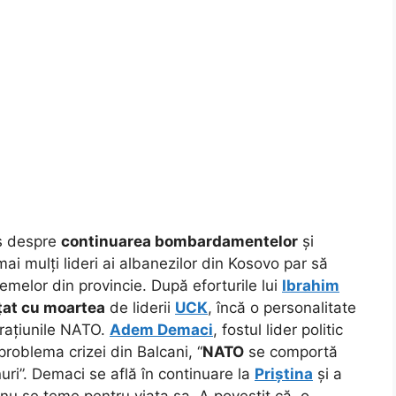
es despre
continuarea bombardamentelor
și
 mai mulți lideri ai albanezilor din Kosovo par să
emelor din provincie. După eforturile lui
Ibrahim
at cu moartea
de liderii
UCK
, încă o personalitate
erațiunile NATO.
Adem Demaci
, fostul lider politic
problema crizei din Balcani, “
NATO
se comportă
ri”. Demaci se află în continuare la
Priștina
și a
 nu se teme pentru viața sa. A povestit că, o