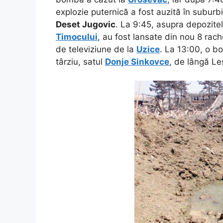
explozie puternică a fost auzită în suburb
Deset Jugovic
. La 9:45, asupra depozitel
Timocului
, au fost lansate din nou 8 rac
de televiziune de la
Uzice
. La 13:00, o b
târziu, satul
Donje Sinkovce
, de lângă Les