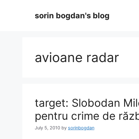
Skip
to
sorin bogdan's blog
content
avioane radar
target: Slobodan Mil
pentru crime de răz
July 5, 2010
by
sorinbogdan