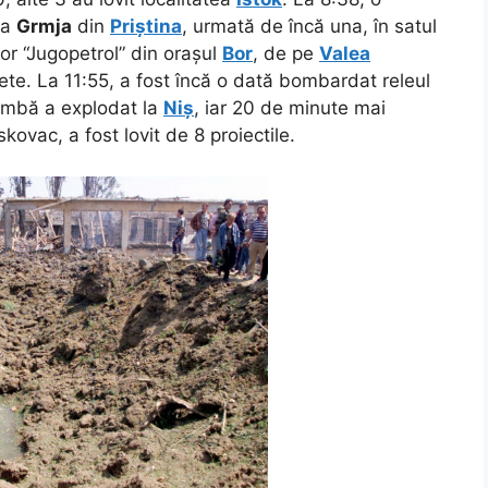
ia
Grmja
din
Priștina
, urmată de încă una, în satul
or “Jugopetrol” din orașul
Bor
, de pe
Valea
hete. La 11:55, a fost încă o dată bombardat releul
ombă a explodat la
Niș
, iar 20 de minute mai
kovac, a fost lovit de 8 proiectile.