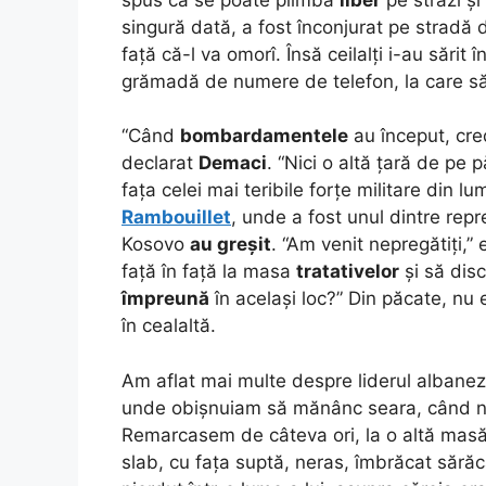
singură dată, a fost înconjurat pe stradă de
față că-l va omorî. Însă ceilalți i-au sărit 
grămadă de numere de telefon, la care s
“Când
bombardamentele
au început, cred
declarat
Demaci
. “Nici o altă țară de pe 
fața celei mai teribile forțe militare din 
Rambouillet
, unde a fost unul dintre repr
Kosovo
au greșit
. “Am venit nepregătiți,”
față în față la masa
tratativelor
și să dis
împreună
în același loc?” Din păcate, nu e
în cealaltă.
Am aflat mai multe despre liderul albanez c
unde obișnuiam să mănânc seara, când nu
Remarcasem de câteva ori, la o altă mas
slab, cu fața suptă, neras, îmbrăcat sărăc