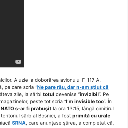
cilor. Aluzie la doborârea avionului F-117 A,
, pe care scria “
Ne pare rău, dar n-am ştiut că
âteva zile, la sârbi
totul
devenise “
invizibil
”. Pe
e magazinelor, peste tot scria “
I’m invisible too
”. În
 NATO s-ar fi prăbuşit
la ora 13:15, lângă cimitirul
 teritoriul sârb al Bosniei, a fost
primită cu urale
sniacă
SRNA
, care anunţase ştirea, a completat că,