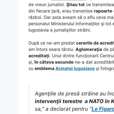
de vreun jurnalist.
Ştiau tot
ce transmiteam
din fiecare ţară, erau transmise
rapoarte
război. Dar asta aveam să o aflu ceva mai t
personalul Ministerului Informaţiilor şi tot
Iugoslavia a jurnaliştilor străini.
După ce ne-am predat
cererile de acredi
am întors seara târziu.
Aglomeraţia
de pâ
acreditaţi
. Unul dintre funcţionarii Centru
şi,
în câteva secunde
ne-a dat acreditările
cu
emblema
Armatei Iugoslave
şi fotogr
Agenţiile de presă străine au în
intervenţii terestre a NATO în
sa,” a declarat pentru “
Le Figar