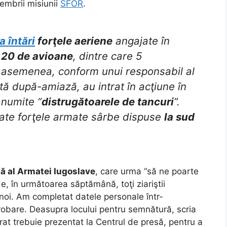
 membrii misiunii
SFOR
.
va întări
forţele aeriene
angajate în
 20 de avioane
, dintre care 5
 asemenea, conform unui responsabil al
 după-amiază, au intrat în acţiune în
anumite “
distrugătoarele de tancuri
”.
oate forţele armate sârbe dispuse
la sud
ă al Armatei Iugoslave
, care urma “să ne poarte
de, în următoarea săptămână, toţi ziariştii
noi. Am completat datele personale într-
robare. Deasupra locului pentru semnătură, scria
trat trebuie prezentat la Centrul de presă, pentru a