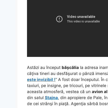
Astăzi au început
bășcălia
la adresa inami
câţiva tineri au desfăşurat o pânză imensă
este invizibil !
” A fost doar începutul. În c
taxiuri, pe insigne, pe tricouri, pe vitrinel
aceasta atmosferă, vestea că un
avion al
din satul
Stajna
, din apropiere de Pale, în
de cei strânşi în piaţă. Agenţia sârbă bo