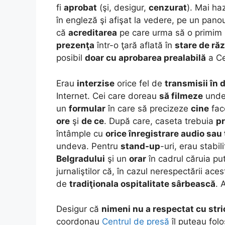
fi
aprobat
(şi, desigur,
cenzurat
). Mai haz
în engleză şi afişat la vedere, pe un panou
că
acreditarea
pe care urma să o primim
prezenţa
într-o ţară aflată în
stare de ră
posibil
doar cu aprobarea prealabilă
a Ce
Erau
interzise
orice fel de
transmisii în d
Internet. Cei care doreau
să filmeze
undev
un
formular
în care să precizeze
cine
fac
ore
şi
de ce
. După care, caseta trebuia
p
întâmple cu
orice înregistrare audio sau 
undeva. Pentru
stand-up
-uri, erau stabil
Belgradului
şi un
orar
în cadrul căruia put
jurnaliştilor că, în cazul nerespectării ac
de
tradiţionala ospitalitate sârbească
. 
Desigur că
nimeni nu a respectat cu str
coordonau
Centrul de presă
îl puteau folo