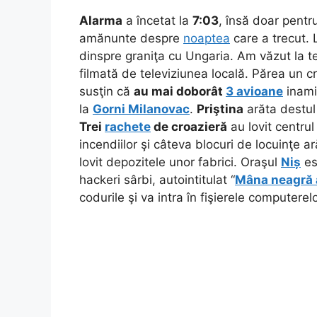
Alarma
a încetat la
7:03
, însă doar pentr
amănunte despre
noaptea
care a trecut.
dinspre graniţa cu Ungaria. Am văzut la t
filmată de televiziunea locală. Părea un c
susţin că
au mai doborât
3 avioane
inami
la
Gorni Milanovac
.
Priştina
arăta destul
Trei
rachete
de croazieră
au lovit centrul
incendiilor şi câteva blocuri de locuinţe 
lovit depozitele unor fabrici. Oraşul
Niș
es
hackeri sârbi, autointitulat “
Mâna neagră a
codurile şi va intra în fişierele computere