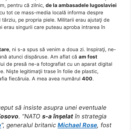
, pentru că zilnic,
de la ambasadele Iugoslaviei
cu tot ce mass-media locală informa despre
ârziu, pe propria piele. Militarii erau ajutaţi de
 ei erau singurii care puteau aproba intrarea în
tare
, ni s-a spus să venim a doua zi. Inspiraţi, ne-
nă atunci dispăruse. Am aflat că
am fost
lui de presă ne-a fotografiat cu un aparat digital
. Nişte legitimaţii trase în folie de plastic,
afia fiecăruia. A mea avea numărul
400
.
ceput să insiste asupra unei eventuale
 Kosovo
. “NATO
s-a înşelat
în strategia
o
”, generalul britanic
Michael Rose
, fost