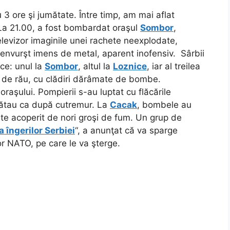
u 3 ore şi jumătate. Între timp, am mai aflat
 La 21.00, a fost bombardat oraşul
Sombor
,
elevizor imaginile unei rachete neexplodate,
renvurşt imens de metal, aparent inofensiv. Sârbii
ce: unul la
Sombor
, altul la
Loznice
, iar al treilea
 de rău, cu clădiri dărâmate de bombe.
 oraşului. Pompierii s-au luptat cu flăcările
arătau ca după cutremur. La
Cacak
, bombele au
te acoperit de nori groşi de fum. Un grup de
 îngerilor Serbiei
“, a anunţat că va sparge
lor NATO, pe care le va şterge.