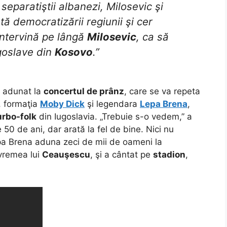
 separatiştii albanezi, Milosevic şi
ă democratizării regiunii şi cer
ntervină pe lângă
Milosevic
, ca să
goslave din
Kosovo
.”
 adunat la
concertul de prânz
, care se va repeta
i, formaţia
Moby Dick
şi legendara
Lepa Brena
,
urbo-folk
din Iugoslavia. „Trebuie s-o vedem,” a
50 de ani, dar arată la fel de bine. Nici nu
pa Brena aduna zeci de mii de oameni la
 vremea lui
Ceauşescu
, şi a cântat pe
stadion
,