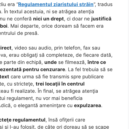
liu era “
Regulamentul ziaristului străin
”, tradus
. În textul acestuia, ni se atrăgea atenţia
 nu ne conferă
nici un drept
, ci doar ne
justifică
zboi
. Mai departe, orice doream să facem era
ntrului de presă.
irect
, video sau audio, prin telefon, fax sau
a, erau obligaţi să completeze, de fiecare dată,
e parte din echipă,
unde
se filmează,
între ce
rezentată pentru cenzurare
. La fel trebuia să se
text
care urma să fie transmis spre publicare
ite, cu stricteţe,
trei locaţii în centrul
eau fi realizate. În final, se atrăgea atenţia
estui regulament, nu vor mai beneficia
Adică, o elegantă ameninţare cu
expulzarea
.
icteţe regulamentul
, însă ofiţerii care
si şi l-au folosit, de câte ori doreau să se scape