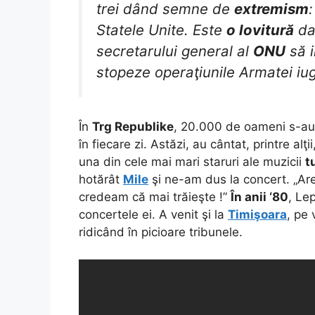
trei dând semne de
extremism
:
Statele Unite. Este
o lovitură
dat
secretarului general al
ONU
să i
stopeze operaţiunile Armatei iu
În
Trg Republike
, 20.000 de oameni s-au
în fiecare zi. Astăzi, au cântat, printre alţi
una din cele mai mari staruri ale muzicii
t
hotărât
Mile
şi ne-am dus la concert. „Are 
credeam că mai trăieşte !”
În anii ‘80
, Le
concertele ei. A venit şi la
Timişoara
, pe
ridicând în picioare tribunele.