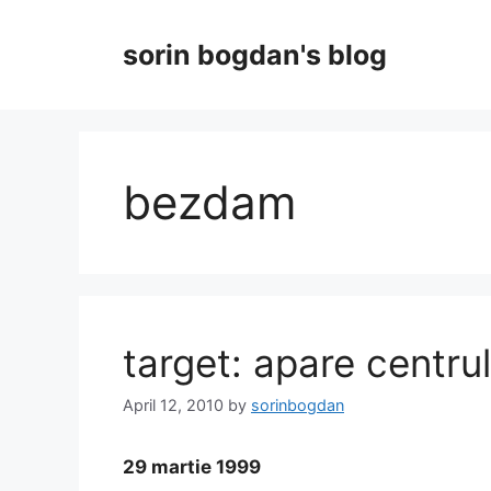
Skip
to
sorin bogdan's blog
content
bezdam
target: apare centrul
April 12, 2010
by
sorinbogdan
29 martie 1999