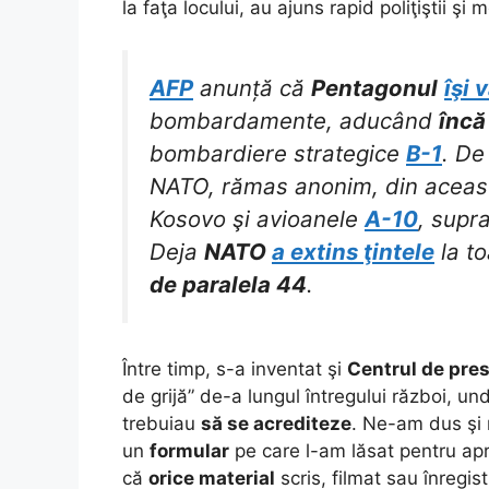
la faţa locului, au ajuns rapid poliţiştii şi
AFP
anunță că
Pentagonul
îşi 
bombardamente, aducând
încă
bombardiere strategice
B-1
. De
NATO, rămas anonim, din această
Kosovo şi avioanele
A-10
, supr
Deja
NATO
a extins ţintele
la t
de paralela 44
.
Între timp, s-a inventat şi
Centrul de pres
de grijă” de-a lungul întregului război, un
trebuiau
să se acrediteze
. Ne-am dus şi 
un
formular
pe care l-am lăsat pentru ap
că
orice material
scris, filmat sau înregis