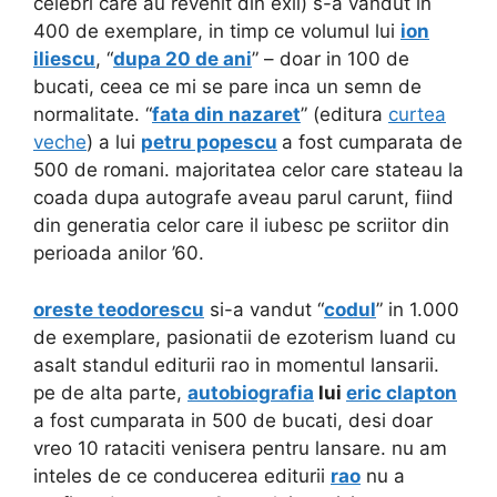
celebri care au revenit din exil) s-a vandut in
400 de exemplare, in timp ce volumul lui
ion
iliescu
, “
dupa 20 de ani
” – doar in 100 de
bucati, ceea ce mi se pare inca un semn de
normalitate. “
fata din nazaret
” (editura
curtea
veche
) a lui
petru popescu
a fost cumparata de
500 de romani. majoritatea celor care stateau la
coada dupa autografe aveau parul carunt, fiind
din generatia celor care il iubesc pe scriitor din
perioada anilor ’60.
oreste teodorescu
si-a vandut “
codul
” in 1.000
de exemplare, pasionatii de ezoterism luand cu
asalt standul editurii rao in momentul lansarii.
pe de alta parte,
autobiografia
lui
eric clapton
a fost cumparata in 500 de bucati, desi doar
vreo 10 rataciti venisera pentru lansare. nu am
inteles de ce conducerea editurii
rao
nu a