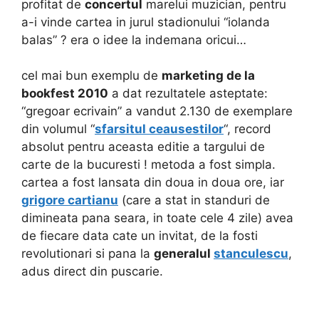
profitat de
concertul
marelui muzician, pentru
a-i vinde cartea in jurul stadionului “iolanda
balas” ? era o idee la indemana oricui…
cel mai bun exemplu de
marketing de la
bookfest 2010
a dat rezultatele asteptate:
“gregoar ecrivain” a vandut 2.130 de exemplare
din volumul “
sfarsitul ceausestilor
“, record
absolut pentru aceasta editie a targului de
carte de la bucuresti ! metoda a fost simpla.
cartea a fost lansata din doua in doua ore, iar
grigore cartianu
(care a stat in standuri de
dimineata pana seara, in toate cele 4 zile) avea
de fiecare data cate un invitat, de la fosti
revolutionari si pana la
generalul
stanculescu
,
adus direct din puscarie.