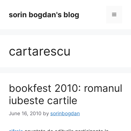
Skip
to
sorin bogdan's blog
Menu
content
cartarescu
bookfest 2010: romanul
iubeste cartile
June 16, 2010
by
sorinbogdan