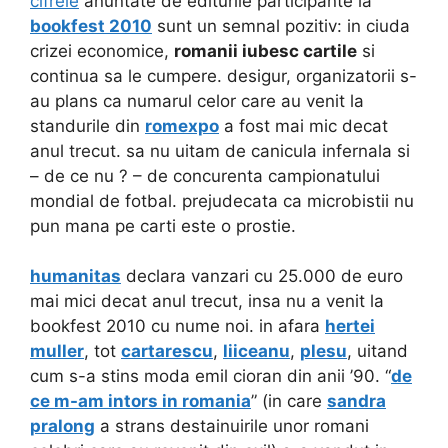
cifrele
anuntate de editurile participante la
bookfest 2010
sunt un semnal pozitiv: in ciuda
crizei economice,
romanii iubesc cartile
si
continua sa le cumpere. desigur, organizatorii s-
au plans ca numarul celor care au venit la
standurile din
romexpo
a fost mai mic decat
anul trecut. sa nu uitam de canicula infernala si
– de ce nu ? – de concurenta campionatului
mondial de fotbal. prejudecata ca microbistii nu
pun mana pe carti este o prostie.
humanitas
declara vanzari cu 25.000 de euro
mai mici decat anul trecut, insa nu a venit la
bookfest 2010 cu nume noi. in afara
hertei
muller
, tot
cartarescu
,
liiceanu
,
plesu
, uitand
cum s-a stins moda emil cioran din anii ’90. “
de
ce m-am intors in romania
” (in care
sandra
pralong
a strans destainuirile unor romani