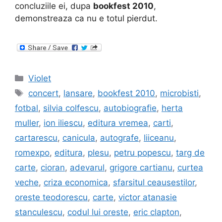
concluziile ei, dupa
bookfest 2010
,
demonstreaza ca nu e totul pierdut.
Categories
Violet
Tags
concert
,
lansare
,
bookfest 2010
,
microbisti
,
fotbal
,
silvia colfescu
,
autobiografie
,
herta
muller
,
ion iliescu
,
editura vremea
,
carti
,
cartarescu
,
canicula
,
autografe
,
liiceanu
,
romexpo
,
editura
,
plesu
,
petru popescu
,
targ de
carte
,
cioran
,
adevarul
,
grigore cartianu
,
curtea
veche
,
criza economica
,
sfarsitul ceausestilor
,
oreste teodorescu
,
carte
,
victor atanasie
stanculescu
,
codul lui oreste
,
eric clapton
,