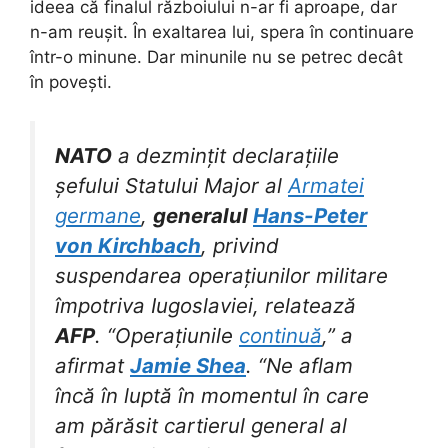
ideea că finalul războiului n-ar fi aproape, dar
n-am reușit. În exaltarea lui, spera în continuare
într-o minune. Dar minunile nu se petrec decât
în povești.
NATO
a dezmințit declarațiile
șefului Statului Major al
Armatei
germane
,
generalul
Hans-Peter
von Kirchbach
, privind
suspendarea operațiunilor militare
împotriva Iugoslaviei, relatează
AFP
. “Operațiunile
continuă
,” a
afirmat
Jamie Shea
. “Ne aflam
încă în luptă în momentul în care
am părăsit cartierul general al