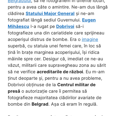
Belgradului
, să ne fotografiem în diferite locuri,
pentru a avea câte o amintire. Ne-am dus lângă
clădirea
Statului Major General
și ne-am
fotografiat lângă sediul Guvernului.
Eugen
Mihăescu
l-a rugat pe
Dobrivoi
să-i
fotografieze una din cariatidele care sprijineau
acoperișul distrus de bombe. Era o
imagine
superbă, cu statuia unei femei care, în loc să
țină în brațe marginea acoperișului, își ridica
mâinile spre cer. Desigur că, imediat ce ne-au
văzut, militarii care supravegheau zona au sărit
să ne verifice
acreditarile de război
.
Eu m-am
ținut deoparte și, pentru a nu avea probleme,
Dobrivoi obținuse de la
Centrul militar de
presă
o autorizație care îi permitea să
fotografieze majoritatea clădirilor avariate de
bombe din
Belgrad
. Așa că eram în regulă.