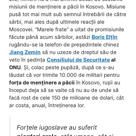
misiunii de menținere a păcii în Kosovo. Misiune
pusă tot mai mult sub semnul întrebării de către
sârbi, mai ales după ultimele reacții ale
Moscovei. “Marele frate” a uitat de promisiunile
făcute până acum sârbilor, astăzi
Boris Elțîn
rugându-se la telefon de președintele chinez
Jiang Zemin
să nu uzeze de dreptul său de
veto în ședința
Consiliului de Securitate
al
ONU
. Și, colac peste pupăză, după ce s-au
lăudat că vor trimite 10.000 de militari pentru
forța de menținere a păcii
în Kosovo, rușii au
început deja să se vaite că nu au de unde să
facă rost de cele 150 de milioane de dolari, cât
ar costa, anual, întreținerea lor.
Forțele iugoslave au suferit