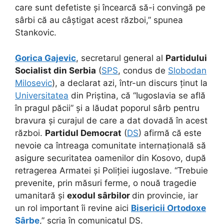
care sunt defetiste și încearcă să-i convingă pe
sârbi că au câștigat acest război,” spunea
Stankovic.
Gorica Gajevic
, secretarul general al
Partidului
Socialist din Serbia
(
SPS
, condus de
Slobodan
Milosevic
), a declarat azi, într-un discurs ținut la
Universitatea
din Priștina, că “Iugoslavia se află
în pragul păcii” și a lăudat poporul sârb pentru
bravura și curajul de care a dat dovadă în acest
război.
Partidul Democrat
(
DS
) afirmă că este
nevoie ca întreaga comunitate internațională să
asigure securitatea oamenilor din Kosovo, după
retragerea Armatei și Poliției iugoslave. “Trebuie
prevenite, prin măsuri ferme, o nouă tragedie
umanitară și
exodul sârbilor
din provincie, iar
un rol important îi revine aici
Bisericii Ortodoxe
Sârbe
,” scria în comunicatul DS.