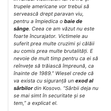
trupele americane vor trebui să
servească drept paravan viu,
pentru a împiedica o
baie de
sânge
. Ceea ce am văzut nu este
foarte încurajator. Victimele au
suferit prea multe cruzimi și călăii
au comis prea multe brutalități. E
nevoie de mult timp pentru ca ei să
reînvețe să trăiască împreună, ca
înainte de 1989.” Wiesel crede că
va exista cu siguranță un
exod al
sârbilor
din Kosovo. “Sârbii deja nu
se mai simt în securitate și se
tem,” a explicat el.