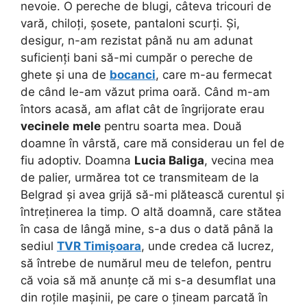
nevoie. O pereche de blugi, câteva tricouri de
vară, chiloți, șosete, pantaloni scurți. Și,
desigur, n-am rezistat până nu am adunat
suficienți bani să-mi cumpăr o pereche de
ghete și una de
bocanci
, care m-au fermecat
de când le-am văzut prima oară. Când m-am
întors acasă, am aflat cât de îngrijorate erau
vecinele
mele
pentru soarta mea. Două
doamne în vârstă, care mă considerau un fel de
fiu adoptiv. Doamna
Lucia Baliga
, vecina mea
de palier, urmărea tot ce transmiteam de la
Belgrad și avea grijă să-mi plătească curentul și
întreținerea la timp. O altă doamnă, care stătea
în casa de lângă mine, s-a dus o dată până la
sediul
TVR Timișoara
, unde credea că lucrez,
să întrebe de numărul meu de telefon, pentru
că voia să mă anunțe că mi s-a desumflat una
din roțile mașinii, pe care o țineam parcată în