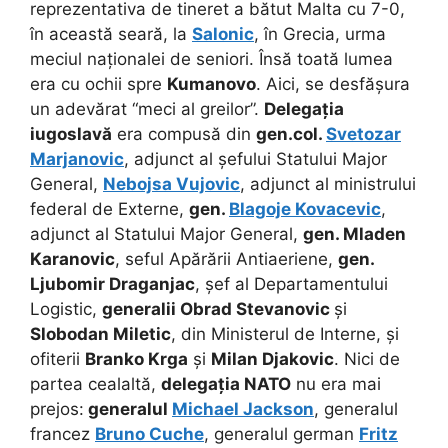
reprezentativa de tineret a bătut Malta cu 7-0,
în această seară, la
Salonic
, în Grecia, urma
meciul naționalei de seniori. Însă toată lumea
era cu ochii spre
Kumanovo
. Aici, se desfășura
un adevărat “meci al greilor”.
Delegația
iugoslavă
era compusă din
gen.col.
Svetozar
Marjanovic
, adjunct al șefului Statului Major
General,
Nebojsa Vujovic
, adjunct al ministrului
federal de Externe,
gen.
Blagoje Kovacevic
,
adjunct al Statului Major General,
gen. Mladen
Karanovic
, seful Apărării Antiaeriene,
gen.
Ljubomir Draganjac
, șef al Departamentului
Logistic,
generalii Obrad Stevanovic
și
Slobodan Miletic
, din Ministerul de Interne, și
ofiterii
Branko Krga
și
Milan Djakovic
. Nici de
partea cealaltă,
delegația NATO
nu era mai
prejos:
generalul
Michael Jackson
, generalul
francez
Bruno Cuche
, generalul german
Fritz