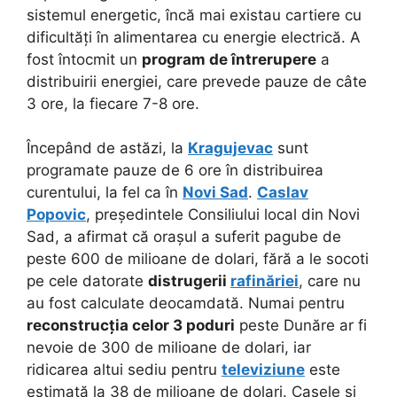
sistemul energetic, încă mai existau cartiere cu
dificultăți în alimentarea cu energie electrică. A
fost întocmit un
program de întrerupere
a
distribuirii energiei, care prevede pauze de câte
3 ore, la fiecare 7-8 ore.
Începând de astăzi, la
Kragujevac
sunt
programate pauze de 6 ore în distribuirea
curentului, la fel ca în
Novi Sad
.
Caslav
Popovic
, președintele Consiliului local din Novi
Sad, a afirmat că orașul a suferit pagube de
peste 600 de milioane de dolari, fără a le socoti
pe cele datorate
distrugerii
rafinăriei
, care nu
au fost calculate deocamdată. Numai pentru
reconstrucția celor 3 poduri
peste Dunăre ar fi
nevoie de 300 de milioane de dolari, iar
ridicarea altui sediu pentru
televiziune
este
estimată la 38 de milioane de dolari. Casele și