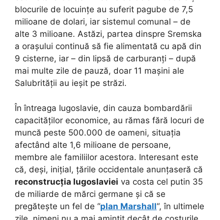
blocurile de locuințe au suferit pagube de 7,5
milioane de dolari, iar sistemul comunal – de
alte 3 milioane. Astăzi, partea dinspre Sremska
a orașului continuă să fie alimentată cu apă din
9 cisterne, iar – din lipsă de carburanți – după
mai multe zile de pauză, doar 11 mașini ale
Salubrității au ieșit pe străzi.
În întreaga Iugoslavie, din cauza bombardării
capacităților economice, au rămas fără locuri de
muncă peste 500.000 de oameni, situația
afectând alte 1,6 milioane de persoane,
membre ale familiilor acestora. Interesant este
că, deși, inițial, țările occidentale anunțaseră că
reconstrucția Iugoslaviei
va costa cel putin 35
de miliarde de mărci germane și că se
pregătește un fel de “
plan Marshall
“, în ultimele
zile, nimeni nu a mai amintit decât de costurile