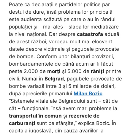
Poate că declarațiile partidelor politice par
destul de dure, însă problema lor principală
este audiența scăzută pe care o au în rândul
populației și – mai ales – slaba lor mediatizare
la nivel național. Dar despre
catastrofa
adusă
de acest război, vorbeau mult mai elocvent
datele despre victimele și pagubele provocate
de bombe. Conform unor bilanțuri provizorii,
bombardamentele de până acum ar fi făcut
peste 2.000 de
morți
și 5.000 de
răniți
printre
civili. Numai în
Belgrad
, pagubele provocate de
bombe variază între 3 și 5 miliarde de dolari,
după aprecierile primarului
Milan Bozic
.
“Sistemele vitale ale Belgradului sunt – cât de
cât – funcționale, însă avem mari probleme la
transportul în comun
și
rezervele de
carburanți
sunt pe sfârșite,” explica Bozic. În
capitala iugoslavă, din cauza avariilor la