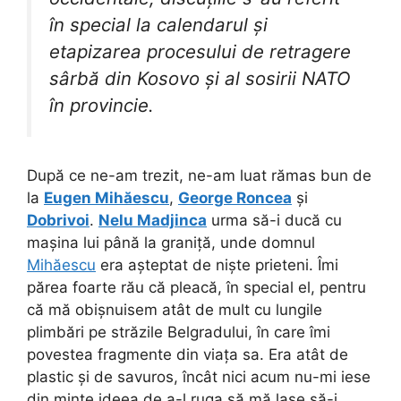
în special la calendarul și
etapizarea procesului de retragere
sârbă din Kosovo și al sosirii NATO
în provincie.
După ce ne-am trezit, ne-am luat rămas bun de
la
Eugen Mihăescu
,
George Roncea
și
Dobrivoi
.
Nelu Madjinca
urma să-i ducă cu
mașina lui până la graniță, unde domnul
Mihăescu
era așteptat de niște prieteni. Îmi
părea foarte rău că pleacă, în special el, pentru
că mă obișnuisem atât de mult cu lungile
plimbări pe străzile Belgradului, în care îmi
povestea fragmente din viața sa. Era atât de
plastic și de savuros, încât nici acum nu-mi iese
din minte ideea de a-l ruga să mă lase să-i