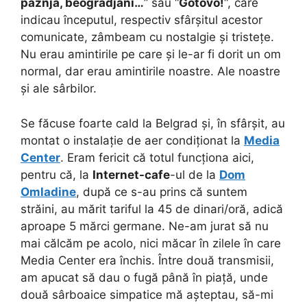
paznja, beogradjani…
” sau “
Gotovo!
“, care
indicau începutul, respectiv sfârșitul acestor
comunicate, zâmbeam cu nostalgie și tristețe.
Nu erau amintirile pe care și le-ar fi dorit un om
normal, dar erau amintirile noastre. Ale noastre
și ale sârbilor.
Se făcuse foarte cald la Belgrad și, în sfârșit, au
montat o instalație de aer condiționat la
Media
Center
. Eram fericit că totul funcționa aici,
pentru că, la
Internet-cafe
-ul de la
Dom
Omladine
, după ce s-au prins că suntem
străini, au mărit tariful la 45 de dinari/oră, adică
aproape 5 mărci germane. Ne-am jurat să nu
mai călcăm pe acolo, nici măcar în zilele în care
Media Center era închis. Între două transmisii,
am apucat să dau o fugă până în piață, unde
două sârboaice simpatice mă așteptau, să-mi