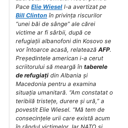
Pace
Elie Wiesel
l-a avertizat pe
Bill Clinton
în privința riscurilor
“unei băi de sânge” ale cărei
victime ar fi sârbii, după ce
refugiații albanofoni din Kosovo se
vor întoarce acasă, relatează
AFP
.
Președintele american i-a cerut
scriitorului să meargă în
taberele
de refugiați
din Albania și
Macedonia pentru a examina
situația umanitară. “Am constatat o
teribilă tristețe, durere și ură,” a
povestit Elie Wiesel. “Mă tem de
consecințele urii care există acum
în rândul victimelor. Iar NATO și