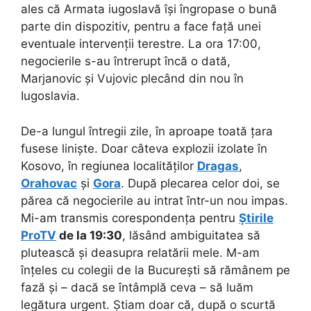
ales că Armata iugoslavă își îngropase o bună
parte din dispozitiv, pentru a face față unei
eventuale intervenții terestre. La ora 17:00,
negocierile s-au întrerupt încă o dată,
Marjanovic și Vujovic plecând din nou în
Iugoslavia.
De-a lungul întregii zile, în aproape toată țara
fusese liniște. Doar câteva explozii izolate în
Kosovo, în regiunea localităților
Dragas
,
Orahovac
și
Gora
. După plecarea celor doi, se
părea că negocierile au intrat într-un nou impas.
Mi-am transmis corespondența pentru
Știrile
ProTV
de la 19:30
, lăsând ambiguitatea să
plutească și deasupra relatării mele. M-am
înțeles cu colegii de la București să rămânem pe
fază și – dacă se întâmplă ceva – să luăm
legătura urgent. Știam doar că, după o scurtă