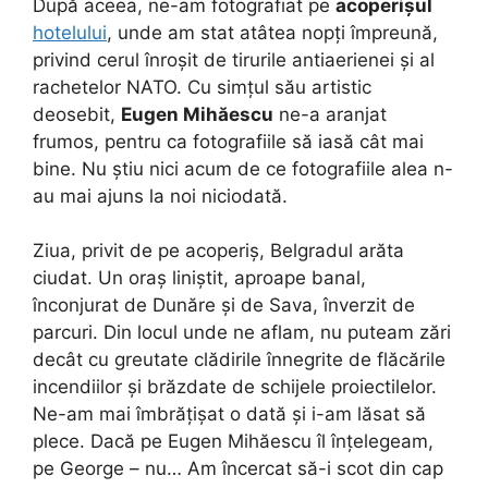
După aceea, ne-am fotografiat pe
acoperișul
hotelului
, unde am stat atâtea nopți împreună,
privind cerul înroșit de tirurile antiaerienei și al
rachetelor NATO. Cu simțul său artistic
deosebit,
Eugen Mihăescu
ne-a aranjat
frumos, pentru ca fotografiile să iasă cât mai
bine. Nu știu nici acum de ce fotografiile alea n-
au mai ajuns la noi niciodată.
Ziua, privit de pe acoperiș, Belgradul arăta
ciudat. Un oraș liniștit, aproape banal,
înconjurat de Dunăre și de Sava, înverzit de
parcuri. Din locul unde ne aflam, nu puteam zări
decât cu greutate clădirile înnegrite de flăcările
incendiilor și brăzdate de schijele proiectilelor.
Ne-am mai îmbrățișat o dată și i-am lăsat să
plece. Dacă pe Eugen Mihăescu îl înțelegeam,
pe George – nu… Am încercat să-i scot din cap