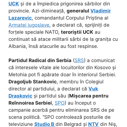
UCK
și de a împiedica prigonirea sârbilor din
provincie. Azi-dimineață,
generalul
Vladimir
Lazarevic
, comandantul Corpului Priștina al
Armatei iugoslave
, a declarat că, sprijiniți de
forțele speciale NATO,
teroriștii UCK
au
continuat să atace militarii sârbi de la granița cu
Albania, însă atacurile au fost respinse.
Partidul Radical din Serbia
(
SRS
) a comunicat
că interesele vitale ale locuitorilor din Kosovo și
Metohia pot fi apărate doar în interiorul Serbiei.
Dragoljub Stankovic
, membru în Colegiul
director al partidului, a declarat că
Vuk
Draskovic
și partidul său (
Mișcarea pentru
Reînnoirea Serbiei
,
SPO
) au început o
campanie acerbă pentru eliminarea SRS de pe
scena politică. “SPO controlează posturile de
televiziune
Studio B
din Belgrad și
NTV
din Niș,