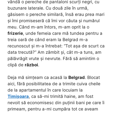
vândă o pereche de pantaloni scurți negri, cu
buzunare laterale. Cu două zile în urmă,
găsisem o pereche similară, însă erau prea mari
și îmi promiseseră că îmi vor căuta și numărul
meu. Când m-am întors, m-am oprit la o
frizerie
, unde femeia care mă tundea pentru a
treia oară de când eram la Belgrad m-a
recunoscut și m-a întrebat: “Tot așa de scurt ca
data trecută?” Am zâmbit și, cât m-a tuns, am
pălăvrăgit vrute și nevrute. Fără să amintim o
clipă de
război
.
Deja mă simțeam ca acasă la
Belgrad
. Blocat
aici, fără posibilitatea de a trimite cuiva cheile
de la apartamentul în care locuiam la
Timișoara
, ca să-mi trimită haine, am fost
nevoit să economisesc din puținii bani pe care îi
primeam, pentru a-mi cumpăra tot ce aveam