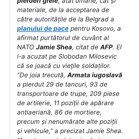
pierderi grele
, atât umane, cât și
materiale, de la acceptarea de
către autoritățile de la Belgrad a
planului de pace
pentru Kosovo, a
afirmat purtătorul de cuvânt al
NATO
Jamie Shea
, citat de
AFP
. El
l-a acuzat pe Slobodan Milosevic
că se joacă cu viețile soldaților.
“De joia trecută,
Armata iugoslavă
a pierdut 29 de tancuri, 93 de
transportoare de trupe, 209 piese
de artilerie, 11 poziții de apărare
antiaeriană, 86 de mortiere,
precum și nenumărate alte poziții
și vehicule,” a precizat Jamie Shea.