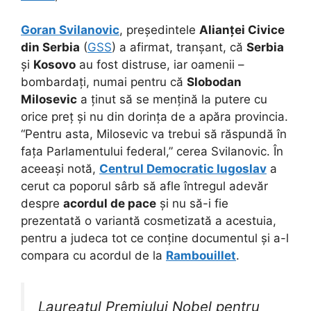
Goran Svilanovic
, președintele
Alianței Civice
din Serbia
(
GSS
) a afirmat, tranșant, că
Serbia
și
Kosovo
au fost distruse, iar oamenii –
bombardați, numai pentru că
Slobodan
Milosevic
a ținut să se mențină la putere cu
orice preț și nu din dorința de a apăra provincia.
“Pentru asta, Milosevic va trebui să răspundă în
fața Parlamentului federal,” cerea Svilanovic. În
aceeași notă,
Centrul Democratic Iugoslav
a
cerut ca poporul sârb să afle întregul adevăr
despre
acordul de pace
și nu să-i fie
prezentată o variantă cosmetizată a acestuia,
pentru a judeca tot ce conține documentul și a-l
compara cu acordul de la
Rambouillet
.
Laureatul Premiului Nobel pentru