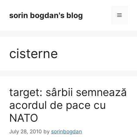
Skip
to
sorin bogdan's blog
Menu
content
cisterne
target: sârbii semnează
acordul de pace cu
NATO
July 28, 2010
by
sorinbogdan