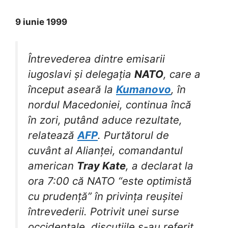
9 iunie 1999
Întrevederea dintre emisarii
iugoslavi și delegația
NATO
, care a
început aseară la
Kumanovo
, în
nordul Macedoniei, continua încă
în zori, putând aduce rezultate,
relatează
AFP
. Purtătorul de
cuvânt al Alianței, comandantul
american
Tray Kate
, a declarat la
ora 7:00 că NATO “este optimistă
cu prudență” în privința reușitei
întrevederii. Potrivit unei surse
occidentale, discuțiile s-au referit