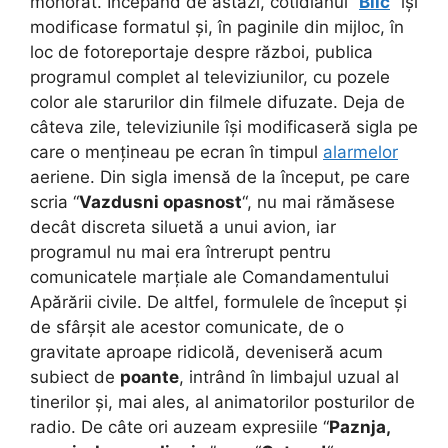
mohorât. Începând de astăzi, cotidianul “
Blic
” își
modificase formatul și, în paginile din mijloc, în
loc de fotoreportaje despre război, publica
programul complet al televiziunilor, cu pozele
color ale starurilor din filmele difuzate. Deja de
câteva zile, televiziunile își modificaseră sigla pe
care o mențineau pe ecran în timpul
alarmelor
aeriene. Din sigla imensă de la început, pe care
scria “
Vazdusni opasnost
“, nu mai rămăsese
decât discreta siluetă a unui avion, iar
programul nu mai era întrerupt pentru
comunicatele marțiale ale Comandamentului
Apărării civile. De altfel, formulele de început și
de sfârșit ale acestor comunicate, de o
gravitate aproape ridicolă, deveniseră acum
subiect de
poante
, intrând în limbajul uzual al
tinerilor și, mai ales, al animatorilor posturilor de
radio. De câte ori auzeam expresiile “
Paznja,