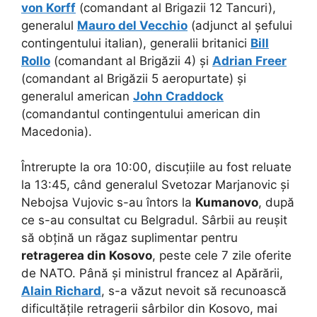
von Korff
(comandant al Brigazii 12 Tancuri),
generalul
Mauro del Vecchio
(adjunct al șefului
contingentului italian), generalii britanici
Bill
Rollo
(comandant al Brigăzii 4) și
Adrian Freer
(comandant al Brigăzii 5 aeropurtate) și
generalul american
John Craddock
(comandantul contingentului american din
Macedonia).
Întrerupte la ora 10:00, discuțiile au fost reluate
la 13:45, când generalul Svetozar Marjanovic și
Nebojsa Vujovic s-au întors la
Kumanovo
, după
ce s-au consultat cu Belgradul. Sârbii au reușit
să obțină un răgaz suplimentar pentru
retragerea din Kosovo
, peste cele 7 zile oferite
de NATO. Până și ministrul francez al Apărării,
Alain Richard
, s-a văzut nevoit să recunoască
dificultățile retragerii sârbilor din Kosovo, mai