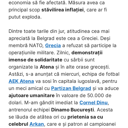
economia să fie afectată. Măsura avea ca
principal scop
stăvilirea inflației
, care ar fi
putut exploda.
Dintre toate tarile din jur, atitudinea cea mai
apreciată la Belgrad este cea a Greciei. Deși
membră NATO,
Grecia
a refuzat să participe la
operațiunile militare. Zilnic,
demonstrații
imense de solidaritate
cu sârbii sunt
organizate la
Atena
și în alte orase grecești.
Astăzi, s-a anunțat că miercuri, echipa de fotbal
AEK Atena
va sosi în capitala iugoslavă, pentru
un meci amical cu
Partizan Belgrad
și va aduce
ajutoare umanitare
în valoare de 50.000 de
dolari. M-am gândit imediat la
Cornel Dinu
,
antrenorul echipei
Dinamo București
. Acesta
se lăuda de atâtea ori cu
prietenia sa cu
celebrul
Arkan
, care e și patron al campioanei