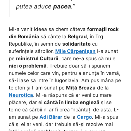
putea aduce
pacea
.”
Mi-a venit ideea sa chem câteva
formații rock
din România
să cânte la
Belgrad
, în Trg
Republike, în semn de
solidaritate
cu
suferințele sârbilor.
Mile Cărpenișan
l-a sunat
pe
ministrul Culturii
, care ne-a spus că nu e
nici o problemă
. Trebuie doar să-i spunem
numele celor care vin, pentru a anunța în vamă,
să-i lase să intre în Iugoslavia. Am pus mâna pe
telefon și l-am sunat pe
Miță Breazu
de la
Neurotica
. Mi-a răspuns că ar veni cu mare
plăcere, dar ei
cântă în limba engleză
și se
teme că sârbii n-ar fi prea încântați de asta. L-
am sunat pe
Adi Bărar
de la
Cargo
. Mi-a spus
că și ei ar veni, dar trebuie să-și rezolve mai