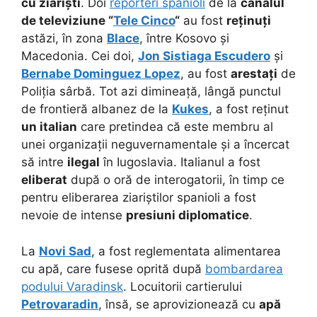
cu ziariști
. Doi
reporteri spanioli
de la
canalul
de televiziune “
Tele Cinco
“
au fost
reținuți
astăzi, în zona
Blace
, între Kosovo și
Macedonia. Cei doi,
Jon Sistiaga Escudero
și
Bernabe Dominguez Lopez
, au fost
arestați
de
Poliția sârbă. Tot azi dimineață, lângă punctul
de frontieră albanez de la
Kukes
, a fost reținut
un italian
care pretindea că este membru al
unei organizații neguvernamentale și a încercat
să intre
ilegal
în Iugoslavia. Italianul a fost
eliberat
după o oră de interogatorii, în timp ce
pentru eliberarea ziariștilor spanioli a fost
nevoie de intense
presiuni diplomatice
.
La
Novi Sad
, a fost reglementata alimentarea
cu apă, care fusese oprită după
bombardarea
podului Varadinsk
. Locuitorii cartierului
Petrovaradin
, însă, se aprovizionează cu
apă