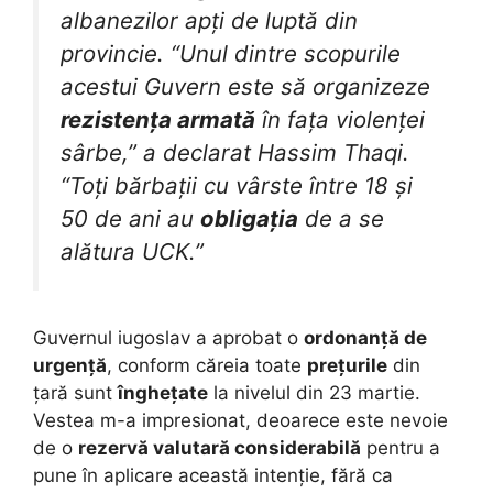
albanezilor apți de luptă din
provincie. “Unul dintre scopurile
acestui Guvern este să organizeze
rezistența armată
în fața violenței
sârbe,” a declarat Hassim Thaqi.
“Toți bărbații cu vârste între 18 și
50 de ani au
obligația
de a se
alătura UCK.”
Guvernul iugoslav a aprobat o
ordonanță de
urgență
, conform căreia toate
prețurile
din
țară sunt
înghețate
la nivelul din 23 martie.
Vestea m-a impresionat, deoarece este nevoie
de o
rezervă valutară considerabilă
pentru a
pune în aplicare această intenție, fără ca