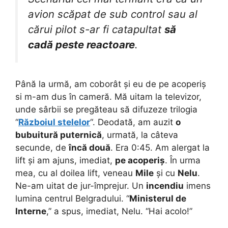
avion scăpat de sub control sau al
cărui pilot s-ar fi catapultat
să
cadă peste reactoare
.
Până la urmă, am coborât și eu de pe acoperiș
si m-am dus în cameră. Mă uitam la televizor,
unde sârbii se pregăteau să difuzeze trilogia
“
Războiul stelelor
“. Deodată, am auzit
o
bubuitură puternică
, urmată, la câteva
secunde, de
încă două
. Era 0:45. Am alergat la
lift și am ajuns, imediat,
pe acoperiș
. În urma
mea, cu al doilea lift, veneau
Mile
și cu
Nelu
.
Ne-am uitat de jur-împrejur. Un
incendiu
imens
lumina centrul Belgradului. “
Ministerul de
Interne
,” a spus, imediat, Nelu. “Hai acolo!”