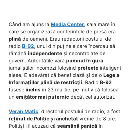
Când am ajuns la
Media Center
, sala mare în
care se organizează conferințele de presă era
plină
de oameni. Erau redactorii postului de
radio
B-92
, unul din puținele care încercau să
rămână
independente
și necontrolate de
guvern.
Autoritățile vâră
pumnul în gura
jurnaliștilor incomozi folosind
pretexte
inteligent
alese. E adevărat că beneficiază și de o
Lege a
Informațiilor plină de restricții
. Radio
B-92
fusese î
nchis
în 23 martie, pe motiv că folosea
un
emițător mai puternic
decât cel autorizat.
Veran Matic
, directorul postului de radio, a fost
reținut de Poliție și anchetat
vreme de 8 ore.
Polițiștii îl acuzau că
seamănă panică
în