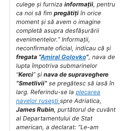
culege și furniza
informații
, pentru
ca noi să fim
pregătiți
în orice
moment și să avem o imagine
completă asupra desfășurării
evenimentelor.” Informații,
neconfirmate oficial, indicau că și
fregata “
Amiral Golovko
“
, nava de
lupta împotriva submarinelor
“
Kerci
” și
nava de supraveghere
“Smetlivii”
se pregătesc să iasă în
larg. Referindu-se la
plecarea
navelor rusești
spre Adriatica,
James Rubin
, purtătorul de cuvânt
al Departamentului de Stat
american, a declarat: “Le-am