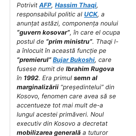
Potrivit
AFP
,
Hassim Thaqi
,
responsabilul politic al
UCK
, a
anunțat astăzi, componența noului
“guvern kosovar”
, în care el ocupa
postul de
“prim ministru”
. Thaqi l-
a înlocuit în această funcție pe
“premierul”
Bujar Bukoshi
, care
fusese numit de
Ibrahim Rugova
în
1992
. Era primul
semn al
marginalizării
“președintelui” din
Kosovo, fenomen care avea să se
accentueze tot mai mult de-a
lungul acestei primăveri. Noul
executiv din Kosovo a decretat
mobilizarea generală
a tuturor