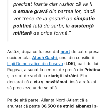
precizat foarte clar rușilor că va fi
o eroare gravă
din partea lor, dacă
vor trece de la gesturi de
simpatie
politică
față de sârbi, la
asistență
militară
de orice formă.”
Astăzi, dupa ce fusese dat
mort
de catre presa
occidentala,
Alush Gashi
, unul din consilierii
Ligii Democratice din Kosovo
(
LDK
), partidul lui
Rugova, a sunat la centrul de presă din
Priștina
și a stat de vorbă cu
ziariștii străini
. El a
declarat că e
viu și nevătămat
, însă a refuzat
să precizeze unde se află.
Pe de altă parte, Alianța Nord-Atlantică a
anunțat că peste
36.500 de etnici albanezi
s-