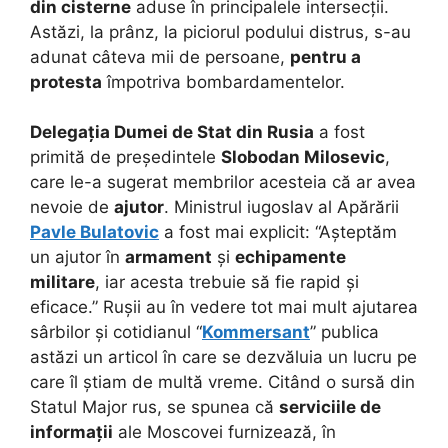
din cisterne
aduse în principalele intersecții.
Astăzi, la prânz, la piciorul podului distrus, s-au
adunat câteva mii de persoane,
pentru a
protesta
împotriva bombardamentelor.
Delegația Dumei de Stat din Rusia
a fost
primită de președintele
Slobodan Milosevic
,
care le-a sugerat membrilor acesteia că ar avea
nevoie de
ajutor
. Ministrul iugoslav al Apărării
Pavle Bulatovic
a fost mai explicit: “Așteptăm
un ajutor în
armament
și
echipamente
militare
, iar acesta trebuie să fie rapid și
eficace.” Rușii au în vedere tot mai mult ajutarea
sârbilor și cotidianul “
Kommersant
” publica
astăzi un articol în care se dezvăluia un lucru pe
care îl știam de multă vreme. Citând o sursă din
Statul Major rus, se spunea că
serviciile de
informații
ale Moscovei furnizează, în