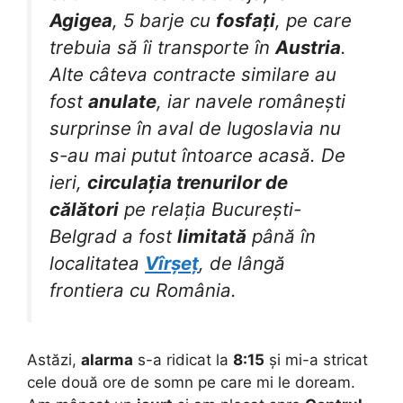
Agigea
, 5 barje cu
fosfați
, pe care
trebuia să îi transporte în
Austria
.
Alte câteva contracte similare au
fost
anulate
, iar navele românești
surprinse în aval de Iugoslavia nu
s-au mai putut întoarce acasă. De
ieri,
circulația trenurilor de
călători
pe relația București-
Belgrad a fost
limitată
până în
localitatea
Vîrșeț
, de lângă
frontiera cu România.
Astăzi,
alarma
s-a ridicat la
8:15
și mi-a stricat
cele două ore de somn pe care mi le doream.