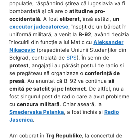
populație, răspândind știrea că Iugoslavia va fi
bombardată și că are o
atitudine pro-
occidentală
. A fost
eliberat
, însă astăzi,
un
executor judecatoresc
, însoțit de un bărbat în
uniformă militară, a venit la
B-92
, având decizia
înlocuirii din funcție a lui Matic cu
Aleksander
Nikacevic
(președintele Uniunii Studenților din
Belgrad, controlată de
SPS
). În semn de
protest
, angajații au părăsit postul de radio și
se pregăteau să organizeze o
conferință de
presă
. Au anunțat că B-92 va continua
să
emită pe satelit și pe Internet
. De altfel, nu a
fost singurul post de radio care a avut probleme
cu
cenzura militară
. Chiar aseară, la
Smedervska Palanka
, a fost închis și
Radio
Jasenica
.
Am coborat în
Trg Republike
, la concertul de