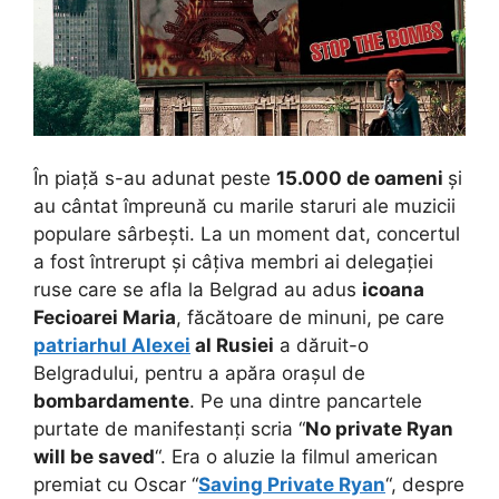
În piață s-au adunat peste
15.000 de oameni
și
au cântat împreună cu marile staruri ale muzicii
populare sârbești. La un moment dat, concertul
a fost întrerupt și câțiva membri ai delegației
ruse care se afla la Belgrad au adus
icoana
Fecioarei Maria
, făcătoare de minuni, pe care
patriarhul Alexei
al Rusiei
a dăruit-o
Belgradului, pentru a apăra orașul de
bombardamente
. Pe una dintre pancartele
purtate de manifestanți scria “
No private Ryan
will be saved
“. Era o aluzie la filmul american
premiat cu Oscar “
Saving Private Ryan
“, despre