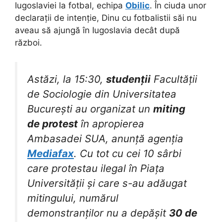
Iugoslaviei la fotbal, echipa
Obilic
. În ciuda unor
declarații de intenție, Dinu cu fotbalistii săi nu
aveau să ajungă în Iugoslavia decât după
război.
Astăzi, la 15:30,
studenții
Facultății
de Sociologie din Universitatea
București au organizat un
miting
de protest
în apropierea
Ambasadei SUA, anunță agenția
Mediafax
. Cu tot cu cei 10 sârbi
care protestau ilegal în Piața
Universității și care s-au adăugat
mitingului, numărul
demonstranților nu a depășit
30 de