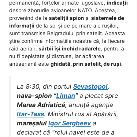
permanență, forțelor armate iugoslave,
indicații
despre zborurile avioanelor NATO. Acestea,
provenind de la
sateliții spion
și
sistemele de
informații
de la sol și de pe mare ale rușilor,
sunt transmise Belgradului prin satelit. Aceasta
știre confirma informațiile noastre că, la fiecare
raid aerian,
sârbii își închid radarele
, pentru a
nu fi depistate și distruse, iar apărarea
antiaeriană este
ghidată, prin satelit, de ruși
.
La 8:30, din portul
Sevastopol
,
nava-spion “
Liman
”
a plecat spre
Marea Adriatică
, anunță agenția
Itar-Tass
. Ministrul rus al Apărării,
mareșalul
Igor Sergheev
a
declarat că “rolul navei este de a