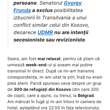
persoane
. Senatorul
Gyorgy
Frunda
a exclus
posibilitatea
izbucnirii în Transilvania a unui
conflict similar celui din Kosovo,
deoarece
UDMR
nu are intenții
secesioniste sau revizioniste
.
Seara, am fost
mai relaxat
, pentru că știam că
urmează
week-end
-ul și aveam mai puține
transmisii în direct. După ce mi-am transmis
corespondența, m-am uitat la știri, însă nu eram
prea atent. Parcă spuneau ceva despre un grup
de
300 de refugiați din Kosovo
(din care 200
de copii), care a ajuns, cu trenul, la
Belgrad
.
Am mâncat în fugă și m-am întors în camera de
hotel, așteptând ora 22:00 în fața televizorului.