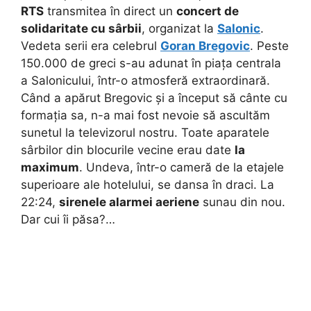
RTS
transmitea în direct un
concert de
solidaritate cu sârbii
, organizat la
Salonic
.
Vedeta serii era celebrul
Goran Bregovic
. Peste
150.000 de greci s-au adunat în piața centrala
a Salonicului, într-o atmosferă extraordinară.
Când a apărut Bregovic și a început să cânte cu
formația sa, n-a mai fost nevoie să ascultăm
sunetul la televizorul nostru. Toate aparatele
sârbilor din blocurile vecine erau date
la
maximum
. Undeva, într-o cameră de la etajele
superioare ale hotelului, se dansa în draci. La
22:24,
sirenele alarmei aeriene
sunau din nou.
Dar cui îi păsa?…