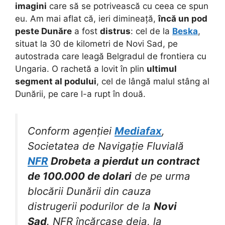
imagini
care să se potrivească cu ceea ce spun
eu. Am mai aflat că, ieri dimineață,
încă un pod
peste Dunăre
a fost
distrus
: cel de la
Beska
,
situat la 30 de kilometri de Novi Sad, pe
autostrada care leagă Belgradul de frontiera cu
Ungaria. O rachetă a lovit în plin
ultimul
segment al podului
, cel de lângă malul stâng al
Dunării, pe care l-a rupt în două.
Conform agenției
Mediafax
,
Societatea de Navigație Fluvială
NFR
Drobeta
a pierdut un contract
de 100.000 de dolari
de pe urma
blocării Dunării din cauza
distrugerii podurilor de la
Novi
Sad
. NFR încărcase deja, la