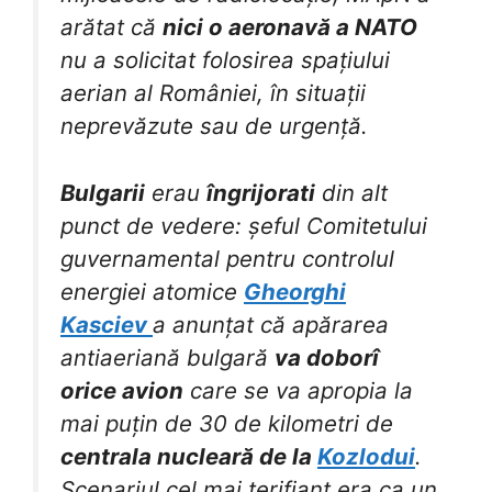
arătat că
nici o aeronavă a NATO
nu a solicitat folosirea spațiului
aerian al României, în situații
neprevăzute sau de urgență.
Bulgarii
erau
îngrijorati
din alt
punct de vedere: șeful Comitetului
guvernamental pentru controlul
energiei atomice
Gheorghi
Kasciev
a anunțat că apărarea
antiaeriană bulgară
va doborî
orice avion
care se va apropia la
mai puțin de 30 de kilometri de
centrala nucleară de la
Kozlodui
.
Scenariul cel mai terifiant era ca un