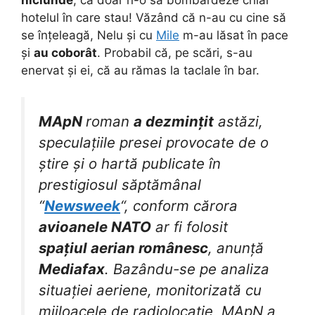
hotelul în care stau! Văzând că n-au cu cine să
se înțeleagă, Nelu și cu
Mile
m-au lăsat în pace
și
au coborât
. Probabil că, pe scări, s-au
enervat și ei, că au rămas la taclale în bar.
MApN
roman
a dezmințit
astăzi,
speculațiile presei provocate de o
știre și o hartă publicate în
prestigiosul săptămânal
“
Newsweek
“, conform cărora
avioanele NATO
ar fi folosit
spațiul aerian românesc
, anunță
Mediafax
. Bazându-se pe analiza
situației aeriene, monitorizată cu
mijloacele de radiolocație, MApN a