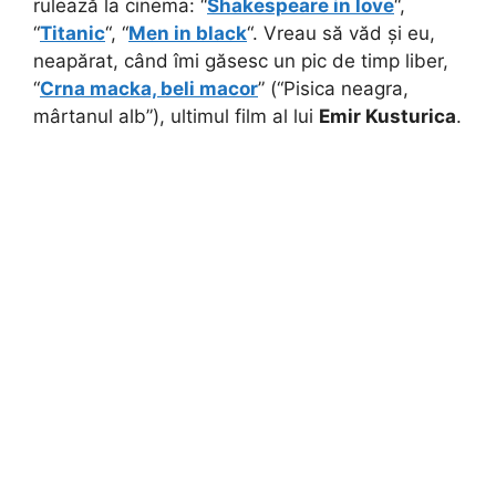
rulează la cinema: “
Shakespeare in love
“,
“
Titanic
“, “
Men in black
“. Vreau să văd și eu,
neapărat, când îmi găsesc un pic de timp liber,
“
Crna macka, beli macor
” (“Pisica neagra,
mârtanul alb”), ultimul film al lui
Emir Kusturica
.