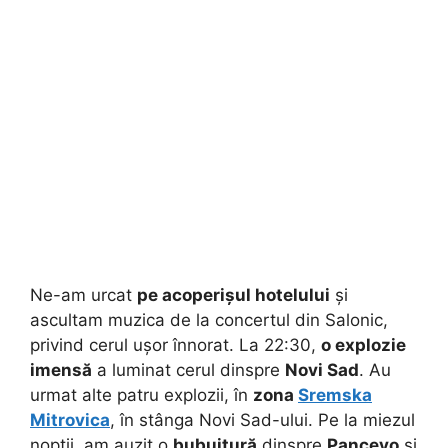
Ne-am urcat
pe acoperișul hotelului
și
ascultam muzica de la concertul din Salonic,
privind cerul ușor înnorat. La 22:30,
o explozie
imensă
a luminat cerul dinspre
Novi Sad
. Au
urmat alte patru explozii, în
zona
Sremska
Mitrovica
, în stânga Novi Sad-ului. Pe la miezul
nopții, am auzit o
bubuitură
dinspre
Pancevo
și