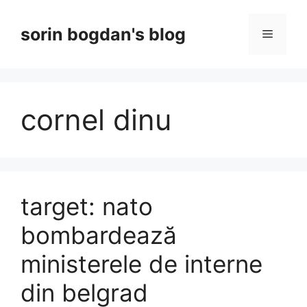
Skip
to
sorin bogdan's blog
Menu
content
cornel dinu
target: nato
bombardează
ministerele de interne
din belgrad