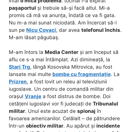
întâi
o mică problemă
: tocmai i-a expirat
pașaportul
și trebuie să-și facă altul. Mi-a
promis că mă va anunța, îndată ce va fi gata.
Nu m-a mai sunat niciodată. Am încercat să-l
sun pe
Nicu Covaci
, dar avea
telefonul închis
.
M-am lăsat păgubaș.
M-am întors la
Media Center
și am început să
aflu ce s-a mai întâmplat. Azi dimineață, la
Stari Trg
, lângă Kosovska Mitrovica, au fost
lansate mai multe
bombe cu fragmentație
. La
Prizren
, a fost lovit un releu al televiziunii
iugoslave. Un centru de comandă militar din
orașul
Vranje
a fost distrus de bombe. Doi
cetățeni iugoslavi vor fi judecați de
Tribunalul
militar
. Unul este acuzat de
spionaj
în
favoarea americanilor. Celălalt – de pătrundere
într-un
obiectiv militar
. Au apărut și
incidente