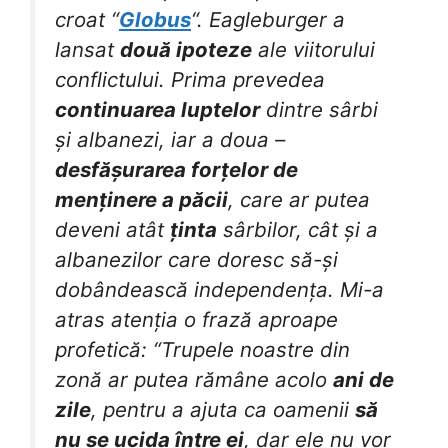
croat “
Globus
“. Eagleburger a
lansat
două ipoteze
ale viitorului
conflictului. Prima prevedea
continuarea luptelor
dintre sârbi
și albanezi, iar a doua –
desfășurarea forțelor de
menținere a păcii
, care ar putea
deveni atât
ținta
sârbilor, cât și a
albanezilor care doresc să-și
dobândească independența. Mi-a
atras atenția o frază aproape
profetică: “Trupele noastre din
zonă ar putea rămâne acolo
ani de
zile
, pentru a ajuta ca oamenii
să
nu se ucida între ei
, dar ele nu vor