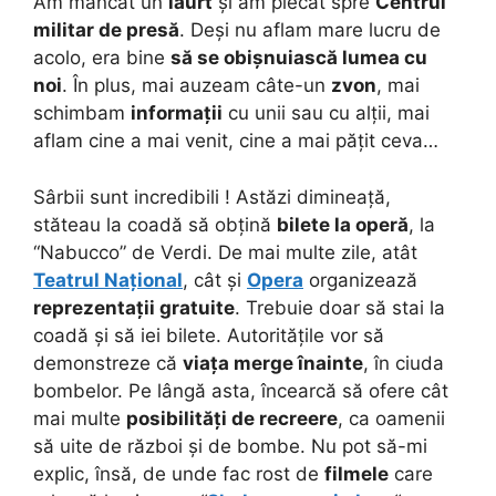
Am mâncat un
iaurt
și am plecat spre
Centrul
militar de presă
. Deși nu aflam mare lucru de
acolo, era bine
să se obișnuiască lumea cu
noi
. În plus, mai auzeam câte-un
zvon
, mai
schimbam
informații
cu unii sau cu alții, mai
aflam cine a mai venit, cine a mai pățit ceva…
Sârbii sunt incredibili ! Astăzi dimineață,
stăteau la coadă să obțină
bilete la operă
, la
“Nabucco” de Verdi. De mai multe zile, atât
Teatrul Național
, cât și
Opera
organizează
reprezentații gratuite
. Trebuie doar să stai la
coadă și să iei bilete. Autoritățile vor să
demonstreze că
viața merge înainte
, în ciuda
bombelor. Pe lângă asta, încearcă să ofere cât
mai multe
posibilități de recreere
, ca oamenii
să uite de război și de bombe. Nu pot să-mi
explic, însă, de unde fac rost de
filmele
care