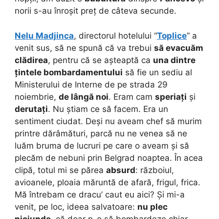
norii s-au înroșit preț de câteva secunde.
Nelu Madjinca
, directorul hotelului “
Toplice
” a
venit sus, să ne spună că va trebui
să evacuăm
clădirea
, pentru că se așteaptă ca
una dintre
țintele bombardamentului
să fie un sediu al
Ministerului de Interne de pe strada 29
noiembrie,
de lângă noi
. Eram cam
speriați
și
derutați
. Nu știam ce să facem. Era un
sentiment ciudat. Deși nu aveam chef să murim
printre dărâmături, parcă nu ne venea să ne
luăm bruma de lucruri pe care o aveam și să
plecăm de nebuni prin Belgrad noaptea. În acea
clipă, totul mi se părea
absurd
: războiul,
avioanele, ploaia măruntă de afară, frigul, frica.
Mă întrebam ce dracu’ caut eu aici? Și mi-a
venit, pe loc, ideea salvatoare:
nu plec
niciunde
, că doar n-o să bombardeze chiar