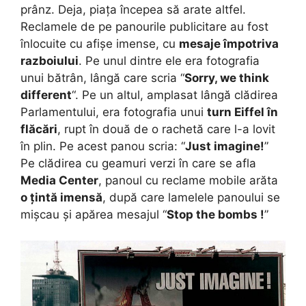
prânz. Deja, piața începea să arate altfel.
Reclamele de pe panourile publicitare au fost
înlocuite cu afișe imense, cu
mesaje împotriva
razboiului
. Pe unul dintre ele era fotografia
unui bătrân, lângă care scria “
Sorry, we think
different
“. Pe un altul, amplasat lângă clădirea
Parlamentului, era fotografia unui
turn Eiffel în
flăcări
, rupt în două de o rachetă care l-a lovit
în plin. Pe acest panou scria: “
Just imagine!
”
Pe clădirea cu geamuri verzi în care se afla
Media Center
, panoul cu reclame mobile arăta
o țintă imensă
, după care lamelele panoului se
mișcau și apărea mesajul “
Stop the bombs !
”