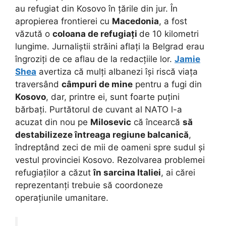
au refugiat din Kosovo în țările din jur. În
apropierea frontierei cu
Macedonia
, a fost
văzută o
coloana de refugiați
de 10 kilometri
lungime. Jurnaliștii străini aflați la Belgrad erau
îngroziți de ce aflau de la redacțiile lor.
Jamie
Shea
avertiza că mulți albanezi își riscă viața
traversând
câmpuri de mine
pentru a fugi din
Kosovo
, dar, printre ei, sunt foarte puțini
bărbați. Purtătorul de cuvant al NATO l-a
acuzat din nou pe
Milosevic
că încearcă
să
destabilizeze întreaga regiune balcanică
,
îndreptând zeci de mii de oameni spre sudul și
vestul provinciei Kosovo. Rezolvarea problemei
refugiaților a căzut
în sarcina Italiei
, ai cărei
reprezentanți trebuie să coordoneze
operațiunile umanitare.