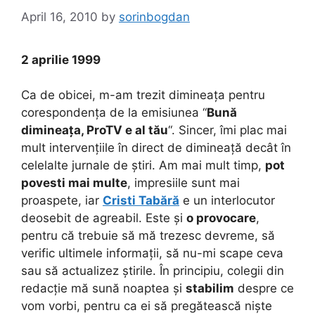
April 16, 2010
by
sorinbogdan
2 aprilie 1999
Ca de obicei, m-am trezit dimineața pentru
corespondența de la emisiunea “
Bună
dimineața, ProTV e al tău
“. Sincer, îmi plac mai
mult intervențiile în direct de dimineață decât în
celelalte jurnale de știri. Am mai mult timp,
pot
povesti mai multe
, impresiile sunt mai
proaspete, iar
Cristi Tabără
e un interlocutor
deosebit de agreabil. Este și
o provocare
,
pentru că trebuie să mă trezesc devreme, să
verific ultimele informații, să nu-mi scape ceva
sau să actualizez știrile. În principiu, colegii din
redacție mă sună noaptea și
stabilim
despre ce
vom vorbi, pentru ca ei să pregătească niște