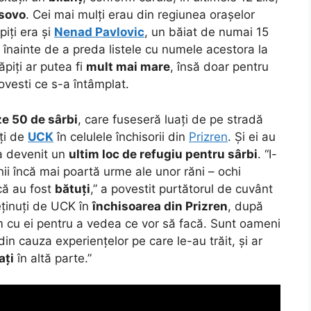
sovo
. Cei mai mulți erau din regiunea orașelor
ăpiți era și
Nenad Pavlovic
, un băiat de numai 15
, înainte de a preda listele cu numele acestora la
iți ar putea fi
mult mai mare
, însă doar pentru
vesti ce s-a întâmplat.
ze 50 de sârbi
, care fuseseră luați de pe stradă
ați de
UCK
în celulele închisorii din
Prizren
. Și ei au
 a devenit un
ultim loc de refugiu pentru sârbi
. “I-
nii încă mai poartă urme ale unor răni – ochi
 că au fost
bătuți
,” a povestit purtătorul de cuvânt
deținuți de UCK în
închisoarea din Prizren
, după
m cu ei pentru a vedea ce vor să facă. Sunt oameni
 din cauza experiențelor pe care le-au trăit, și ar
ați
în altă parte.”