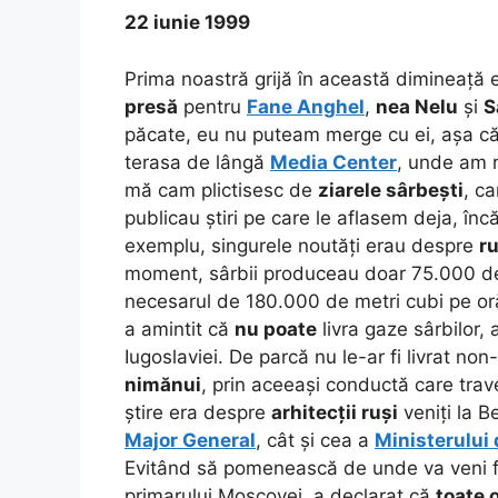
22 iunie 1999
Prima noastră grijă în această dimineață
presă
pentru
Fane Anghel
,
nea Nelu
și
S
păcate, eu nu puteam merge cu ei, așa c
terasa de lângă
Media Center
, unde am r
mă cam plictisesc de
ziarele sârbești
, c
publicau știri pe care le aflasem deja, încă
exemplu, singurele noutăți erau despre
ru
moment, sârbii produceau doar 75.000 de
necesarul de 180.000 de metri cubi pe or
a amintit că
nu poate
livra gaze sârbilor,
Iugoslaviei. De parcă nu le-ar fi livrat non
nimănui
, prin aceeași conductă care trav
știre era despre
arhitecții ruși
veniți la B
Major General
, cât și cea a
Ministerului 
Evitând să pomenească de unde va veni 
primarului Moscovei, a declarat că
toate 