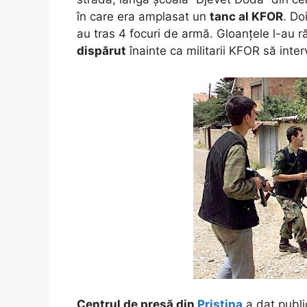
în care era amplasat un
tanc al KFOR
. Do
au tras 4 focuri de armă. Gloanțele l-au ră
dispărut
înainte ca militarii KFOR să inter
Centrul de presă din
Priștina
a dat public