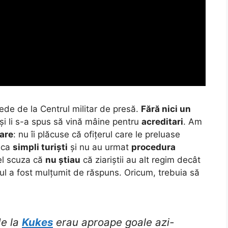
epede de la Centrul militar de presă.
Fără nici un
și li s-a spus să vină mâine pentru
acreditari
.
Am
rare
: nu îi plăcuse că ofițerul care le preluase
ă ca
simpli turiști
și nu au urmat
procedura
 el scuza că
nu știau
că ziariștii au alt regim decât
rbul a fost mulțumit de răspuns. Oricum, trebuia să
de la
Kukes
erau aproape goale azi-