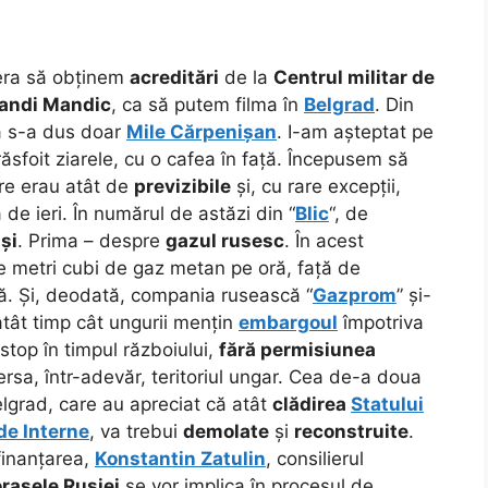
 era să obținem
acreditări
de la
Centrul militar de
andi Mandic
, ca să putem filma în
Belgrad
. Din
ă s-a dus doar
Mile Cărpenișan
. I-am așteptat pe
ăsfoit ziarele, cu o cafea în față. Începusem să
are erau atât de
previzibile
și, cu rare excepții,
 de ieri. În numărul de astăzi din “
Blic
“, de
și
. Prima – despre
gazul rusesc
. În acest
 metri cubi de gaz metan pe oră, față de
ă. Și, deodată, compania rusească “
Gazprom
” și-
 atât timp cât ungurii mențin
embargoul
împotriva
-stop în timpul războiului,
fără permisiunea
ersa, într-adevăr, teritoriul ungar. Cea de-a doua
elgrad, care au apreciat că atât
clădirea
Statului
de Interne
, va trebui
demolate
și
reconstruite
.
finanțarea,
Konstantin Zatulin
, consilierul
orașele Rusiei
se vor implica în procesul de