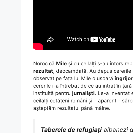
Noroc că
Mile
și cu ceilalți s-au întors r
rezultat
, deocamdată. Au depus cererile 
observat pe fața lui Mile o ușoară
îngrijo
cererile i-a întrebat de ce au intrat în țar
instituită pentru
jurnaliști
. Le-a inventat
ceilalți cetățeni români și – aparent – sâ
așteptăm rezultatul până mâine.
Taberele de refugiați
albanezi 