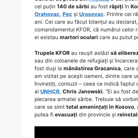
cel puțin
140 de sârbi
au fost
răpiți
în
Ko
Orahovac
,
Pec
și
Urosevac
. Printre cei r
ani. Cei care au făcut bilanțul au declarat
comandamentul KFOR, că numărul celor răp
ei existau
martori oculari
care au putut po
Trupele KFOR
au reușit astăzi
să elibere
sau din coloanele de refugiați și încarcer
fost duși la
mănăstirea Gracanica
, care
am vizitat pe acești oameni, dintre care u
învinețiți, contuzii – ceea ce indică faptul
al
UNHCR
,
Chris Janowski
. “Ei au fost 
plecarea armatei sârbe. Trebuie să vorbi
care se simt
total amenințați în Kosovo
,
putea fi
evacuați
din provincie și
reinstal