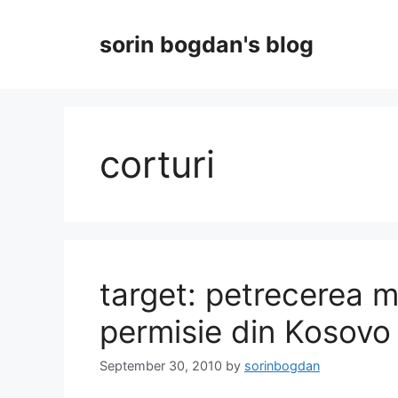
Skip
to
sorin bogdan's blog
content
corturi
target: petrecerea mil
permisie din Kosovo
September 30, 2010
by
sorinbogdan