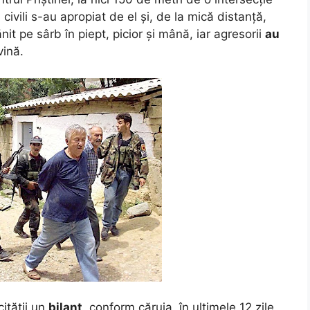
i civili s-au apropiat de el și, de la mică distanță,
nit pe sârb în piept, picior și mână, iar agresorii
au
vină.
ității un
bilanț
, conform căruia, în ultimele 12 zile,