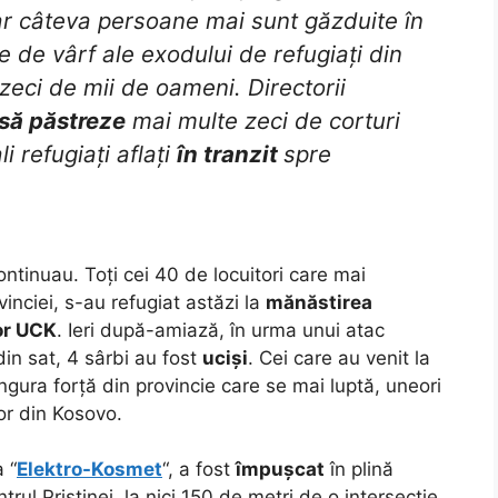
ar câteva persoane mai sunt găzduite în
 de vârf ale exodului de refugiați din
eci de mii de oameni. Directorii
să păstreze
mai multe zeci de corturi
i refugiați aflați
în tranzit
spre
ntinuau. Toți cei 40 de locuitori care mai
ovinciei, s-au refugiat astăzi la
mănăstirea
lor UCK
. Ieri după-amiază, în urma unui atac
din sat, 4 sârbi au fost
uciși
. Cei care au venit la
gura forță din provincie care se mai luptă, uneori
or din Kosovo.
a “
Elektro-Kosmet
“, a fost
împușcat
în plină
rul Priștinei, la nici 150 de metri de o intersecție