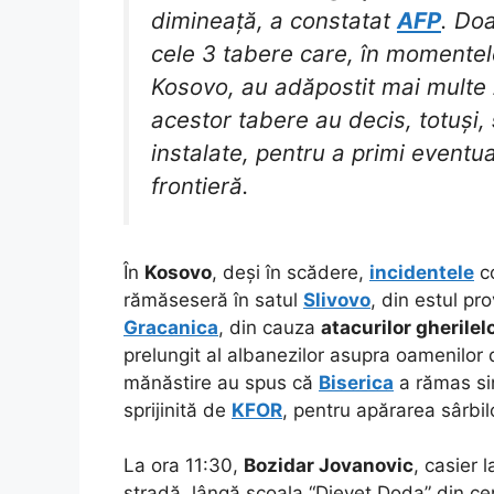
dimineață, a constatat
AFP
. Do
cele 3 tabere care, în momentele
Kosovo, au adăpostit mai multe z
acestor tabere au decis, totuși,
instalate, pentru a primi eventual
frontieră.
În
Kosovo
, deși în scădere,
incidentele
co
rămăseseră în satul
Slivovo
, din estul pr
Gracanica
, din cauza
atacurilor gherile
prelungit al albanezilor asupra oamenilor 
mănăstire au spus că
Biserica
a rămas sin
sprijinită de
KFOR
, pentru apărarea sârbil
La ora 11:30,
Bozidar Jovanovic
, casier l
stradă, lângă școala “Djevet Doda” din cent