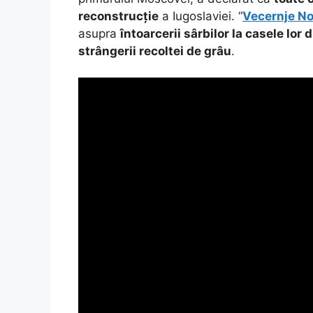
reconstrucție
a Iugoslaviei. “
Vecernje No
asupra
întoarcerii sârbilor la casele lor
strângerii recoltei de grâu
.