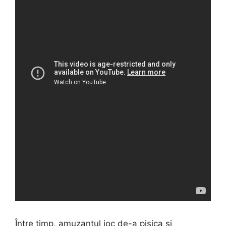
Între timp, amuzantul joc de-a pisica și