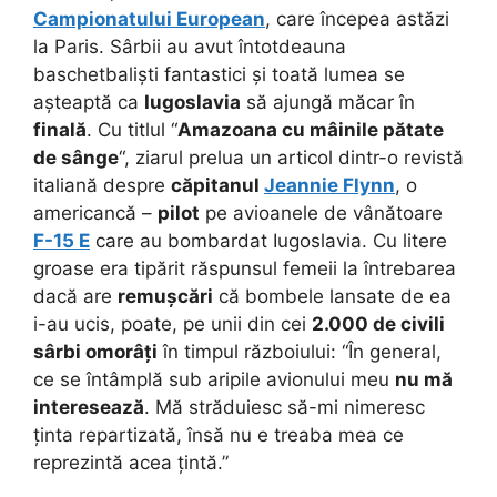
Campionatului European
, care începea astăzi
la Paris. Sârbii au avut întotdeauna
baschetbaliști fantastici și toată lumea se
așteaptă ca
Iugoslavia
să ajungă măcar în
finală
.
Cu titlul “
Amazoana cu mâinile pătate
de sânge
“, ziarul prelua un articol dintr-o revistă
italiană despre
căpitanul
Jeannie Flynn
, o
americancă –
pilot
pe avioanele de vânătoare
F-15 E
care au bombardat Iugoslavia. Cu litere
groase era tipărit răspunsul femeii la întrebarea
dacă are
remușcări
că bombele lansate de ea
i-au ucis, poate, pe unii din cei
2.000 de civili
sârbi omorâți
în timpul războiului: “În general,
ce se întâmplă sub aripile avionului meu
nu mă
interesează
. Mă străduiesc să-mi nimeresc
ținta repartizată, însă nu e treaba mea ce
reprezintă acea țintă.”