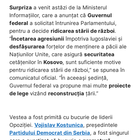
Surpriza
a venit astăzi de la Ministerul
Informațiilor, care a anunțat că
Guvernul
federal
a solicitat întrunirea Parlamentului,
pentru a decide
ridicarea stării de război
.
“
Încetarea agresiunii
împotriva Iugoslaviei și
desfășurarea
forțelor de menținere a păcii ale
Națiunilor Unite, care asigură
securitatea
cetățenilor în
Kosovo
, sunt suficiente motive
pentru ridicarea stării de război,” se spunea în
comunicatul oficial. “În aceeași ședință,
Guvernul federal va propune mai multe
proiecte
de lege
vizând
reconstrucția
țării.”
Vestea a fost primită cu bucurie de liderii
Opoziției.
Vojislav Kostunica
, președintele
Partidului Democrat din Serbia
, a fost singurul