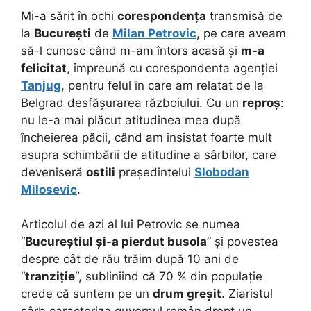
Mi-a sărit în ochi
corespondența
transmisă de
la
București
de
Milan Petrovic
, pe care aveam
să-l cunosc când m-am întors acasă și
m-a
felicitat
, împreună cu corespondenta agenției
Tanjug
, pentru felul în care am relatat de la
Belgrad desfășurarea războiului. Cu un
reproș
:
nu le-a mai plăcut atitudinea mea după
încheierea păcii, când am insistat foarte mult
asupra schimbării de atitudine a sârbilor, care
deveniseră
ostili
președintelui
Slobodan
Milosevic
.
Articolul de azi al lui Petrovic se numea
“
Bucureștiul și-a pierdut busola
” și povestea
despre cât de rău trăim după 10 ani de
“
tranziție
“, subliniind că 70 % din populație
crede că suntem pe un
drum greșit
. Ziaristul