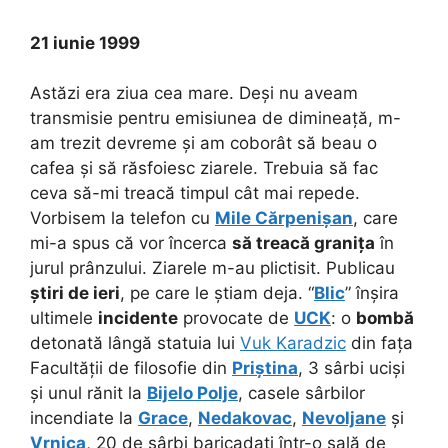
21 iunie 1999
Astăzi era ziua cea mare. Deși nu aveam
transmisie pentru emisiunea de dimineață, m-
am trezit devreme și am coborât să beau o
cafea și să răsfoiesc ziarele. Trebuia să fac
ceva să-mi treacă timpul cât mai repede.
Vorbisem la telefon cu
Mile Cărpenișan
, care
mi-a spus că vor încerca
să treacă granița
în
jurul prânzului. Ziarele m-au plictisit. Publicau
știri de ieri
, pe care le știam deja. “
Blic
” înșira
ultimele
incidente
provocate de
UCK
: o
bombă
detonată lângă statuia lui
Vuk Karadzic
din fața
Facultății de filosofie din
Priștina
, 3 sârbi uciși
și unul rănit la
Bijelo Polje
, casele sârbilor
incendiate la
Grace
,
Nedakovac
,
Nevoljane
și
Vrnica
, 20 de sârbi baricadați într-o sală de