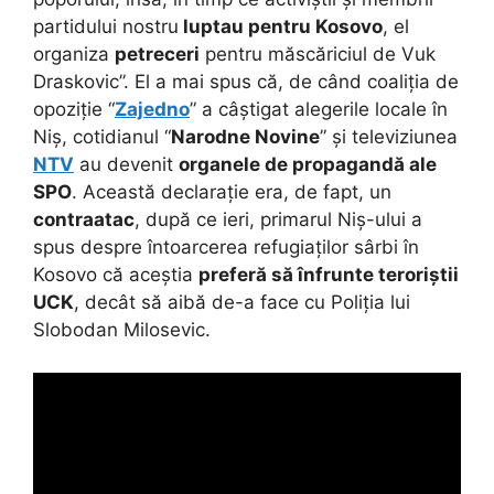
partidului nostru
luptau pentru Kosovo
, el
organiza
petreceri
pentru măscăriciul de Vuk
Draskovic”. El a mai spus că, de când coaliția de
opoziție “
Zajedno
” a câștigat alegerile locale în
Niș, cotidianul “
Narodne Novine
” și televiziunea
NTV
au devenit
organele de propagandă ale
SPO
. Această declarație era, de fapt, un
contraatac
, după ce ieri, primarul Niș-ului a
spus despre întoarcerea refugiaților sârbi în
Kosovo că aceștia
preferă să înfrunte teroriștii
UCK
, decât să aibă de-a face cu Poliția lui
Slobodan Milosevic.