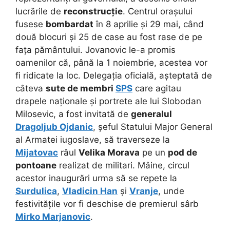
lucrările de
reconstrucție
. Centrul orașului
fusese
bombardat
în 8 aprilie și 29 mai, când
două blocuri și 25 de case au fost rase de pe
fața pământului. Jovanovic le-a promis
oamenilor că, până la 1 noiembrie, acestea vor
fi ridicate la loc. Delegația oficială, așteptată de
câteva
sute de membri
SPS
care agitau
drapele naționale și portrete ale lui Slobodan
Milosevic, a fost invitată de
generalul
Dragoljub Ojdanic
, șeful Statului Major General
al Armatei iugoslave, să traverseze la
Mijatovac
râul
Velika Morava
pe un
pod de
pontoane
realizat de militari. Mâine, circul
acestor inaugurări urma să se repete la
Surdulica
,
Vladicin Han
și
Vranje
, unde
festivitățile vor fi deschise de premierul sârb
Mirko Marjanovic
.