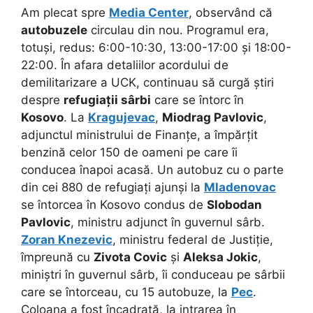
Am plecat spre
Media Center
, observând că
autobuzele
circulau din nou. Programul era,
totuși, redus: 6:00-10:30, 13:00-17:00 și 18:00-
22:00. În afara detaliilor acordului de
demilitarizare a UCK, continuau să curgă știri
despre
refugiații sârbi
care se întorc în
Kosovo
. La
Kragujevac
,
Miodrag Pavlovic
,
adjunctul ministrului de Finanțe, a împărțit
benzină celor 150 de oameni pe care îi
conducea înapoi acasă. Un autobuz cu o parte
din cei 880 de refugiați ajunși la
Mladenovac
se întorcea în Kosovo condus de
Slobodan
Pavlovic
, ministru adjunct în guvernul sârb.
Zoran Knezevic
, ministru federal de Justiție,
împreună cu
Zivota Covic
și
Aleksa Jokic
,
miniștri în guvernul sârb, îi conduceau pe sârbii
care se întorceau, cu 15 autobuze, la
Pec
.
Coloana a fost încadrată, la intrarea în