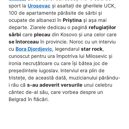
sport la
Urosevac
și asaltați de gherilele UCK,
100 de apartamente părăsite de sârbi și
ocupate de albanezi în
Priștina
și așa mai
departe. Ziarele dedicau o pagină
refugiaților
sârbi
care
plecau
din Kosovo și una celor care
se întorceau
în provincie. Noroc cu un interviu
cu
Bora Djordjevic
, legendarul
star rock
,
cunoscut pentru ura împotriva lui Milosevic și
ironia necruțătoare cu care își bătea joc de
președintele iugoslav. Interviul era plin de
tristețe, de această dată, muzicianului părându-
i rău că
s-au adeverit versurile
unui celebru
cântec de-al său, care vorbea despre un
Belgrad în flăcări.