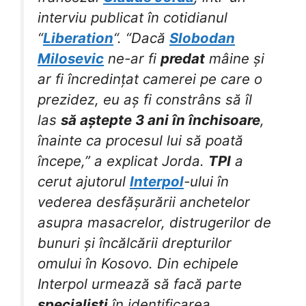
interviu publicat în cotidianul
“
Liberation
“. “Dacă
Slobodan
Milosevic
ne-ar fi
predat
mâine și
ar fi încredințat camerei pe care o
prezidez, eu aș fi constrâns să îl
las
să aștepte 3 ani în închisoare
,
înainte ca procesul lui să poată
începe,” a explicat Jorda.
TPI
a
cerut ajutorul
Interpol
-ului în
vederea desfășurării anchetelor
asupra masacrelor, distrugerilor de
bunuri și încălcării drepturilor
omului în Kosovo. Din echipele
Interpol urmează să facă parte
specialiști
în identificarea