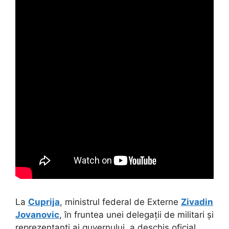
La
Cuprija
, ministrul federal de Externe
Zivadin
Jovanovic
, în fruntea unei delegații de militari și
reprezentanți ai guvernului, a deschis oficial