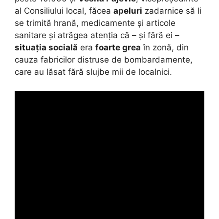
al Consiliului local, făcea
apeluri
zadarnice să li
se trimită hrană, medicamente și articole
sanitare și atrăgea atenția că – și fără ei –
situația socială
era
foarte grea
în zonă, din
cauza fabricilor distruse de bombardamente,
care au lăsat fără slujbe mii de localnici.