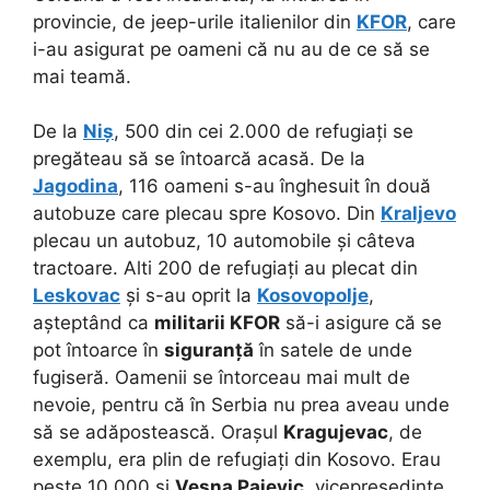
provincie, de jeep-urile italienilor din
KFOR
, care
i-au asigurat pe oameni că nu au de ce să se
mai teamă.
De la
Niș
, 500 din cei 2.000 de refugiați se
pregăteau să se întoarcă acasă. De la
Jagodina
, 116 oameni s-au înghesuit în două
autobuze care plecau spre Kosovo. Din
Kraljevo
plecau un autobuz, 10 automobile și câteva
tractoare. Alti 200 de refugiați au plecat din
Leskovac
și s-au oprit la
Kosovopolje
,
așteptând ca
militarii KFOR
să-i asigure că se
pot întoarce în
siguranță
în satele de unde
fugiseră. Oamenii se întorceau mai mult de
nevoie, pentru că în Serbia nu prea aveau unde
să se adăpostească. Orașul
Kragujevac
, de
exemplu, era plin de refugiați din Kosovo. Erau
peste 10.000 și
Vesna Pajevic
, vicepreședinte