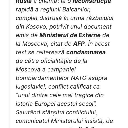
Rusia
a chemat la o
reconstrucție
rapidă a regiunii Balcanilor,
complet distrusă în urma războiului
din Kosovo, potrivit unui document
emis de
Ministerul de Externe
de
la Moscova, citat de
AFP
. În acest
text se reiterează
condamnarea
de către oficialitățile de la
Moscova a campaniei
bombardamentelor NATO asupra
Iugoslaviei, conflict calificat ca
“unul dintre cele mai tragice din
istoria Europei acestui secol”.
Salutând sfârșitul conflictului,
comunicatul Ministerului insistă, de