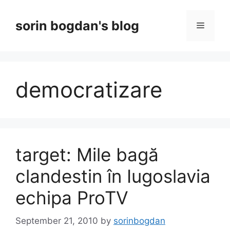
Skip
to
sorin bogdan's blog
Menu
content
democratizare
target: Mile bagă
clandestin în Iugoslavia
echipa ProTV
September 21, 2010
by
sorinbogdan