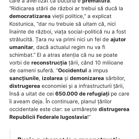
care a avertizat că bucuria e
prematură
.
“Ridicarea stării de război ar trebui să ducă la
democratizarea
vieții politice,” a explicat
Kostunica, “dar nu trebuie să uitam că, nici
înainte de război, viața social-politică nu a fost
strălucită. Țara nu va primi nici un fel de
ajutor
umanitar
, dacă actualul regim nu va fi
schimbat.” El a atras atenția că nu se poate
vorbi de
reconstrucția
țării, când 10 milioane
de oameni suferă. “
Occidentul
a impus
sancțiunile
,
izolarea
și
demonizarea
sârbilor,
distrugerea
economiei și a infrastructurii țării,
însă a uitat de cei
650.000 de refugiați
pe care
îi aveam deja. În continuare, planul țărilor
occidentale este clar: se urmărește
distrugerea
Republicii Federale Iugoslavia
!”