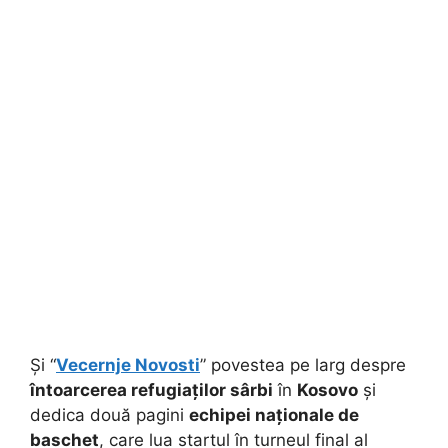
Și “
Vecernje Novosti
” povestea pe larg despre
întoarcerea refugiaților sârbi
în
Kosovo
și
dedica două pagini
echipei naționale de
baschet
, care lua startul în turneul final al