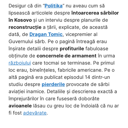
Desigur că din “
Politika
” nu aveau cum să
lipsească articolele despre
întoarcerea sârbilor
în Kosovo
și un interviu despre planurile de
reconstrucție
a țării, explicate, de această
dată, de
Dragan Tomic
, vicepremier al
Guvernului sârb. Pe o pagină întreagă erau
înșirate detalii despre
profiturile
fabuloase
obținute de
concernele de armament
în urma
războiului
care tocmai se terminase. Pe primul
loc erau, bineînțeles, fabricile americane. Pe o
altă pagină era publicat episodul 14 dintr-un
studiu despre
pierderile
provocate de sârbi
aviației inamice. Detaliile și descrierea exactă a
împrejurărilor în care fuseseră doborâte
avioanele
lăsau cu greu loc de îndoială că nu ar
fi fost
adevărate
.