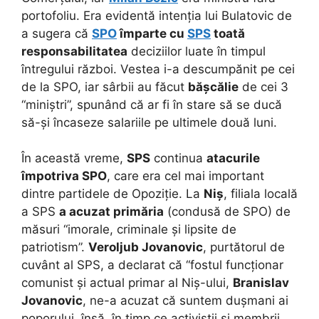
portofoliu. Era evidentă intenția lui Bulatovic de
a sugera că
SPO
împarte cu
SPS
toată
responsabilitatea
deciziilor luate în timpul
întregului război. Vestea i-a descumpănit pe cei
de la SPO, iar sârbii au făcut
bășcălie
de cei 3
“miniștri”, spunând că ar fi în stare să se ducă
să-și încaseze salariile pe ultimele două luni.
În această vreme,
SPS
continua
atacurile
împotriva SPO
, care era cel mai important
dintre partidele de Opoziție. La
Niș
, filiala locală
a SPS
a acuzat primăria
(condusă de SPO) de
măsuri “imorale, criminale și lipsite de
patriotism”.
Veroljub Jovanovic
, purtătorul de
cuvânt al SPS, a declarat că “fostul funcționar
comunist și actual primar al Niș-ului,
Branislav
Jovanovic
, ne-a acuzat că suntem dușmani ai
poporului, însă, în timp ce activiștii și membrii