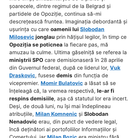
șoarecele, dintre regimul de la Belgrad și
partidele de Opoziție, continua să-mi
descrețească fruntea. Imaginația debordantă și
ușurința cu care
oamenii lui
Slobodan
Milosevic
jonglau
prin hățișul legilor, în timp ce
Opoziția se poticnea
la fiecare pas, mă
amuzau la culme. Ultima găselniță se referea la
miniștrii SPO
care demisionaseră în 28 aprilie
din Guvernul federal, după ce liderul lor,
Vuk
Draskovic
, fusese
demis
din funcția de
vicepremier.
Momir Bulatovic
a lăsat să se
înțeleagă că, la vremea respectivă,
le-ar fi
respins demisiile
, așa că statutul lor era incert.
Deși, de două luni, nu își mai îndeplineau
atribuțiile,
Milan Komnenic
și
Slobodan
Nenadovic
erau, din punct de vedere legal,
încă deținători ai portofoliilor Informațiilor și
Comerțului, iar
Milan Bozic
era ministru fără