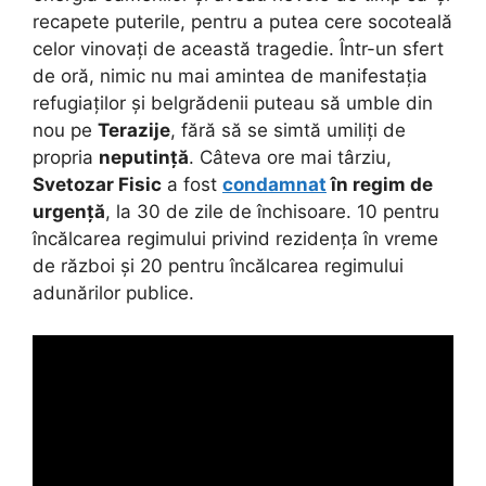
recapete puterile, pentru a putea cere socoteală
celor vinovați de această tragedie. Într-un sfert
de oră, nimic nu mai amintea de manifestația
refugiaților și belgrădenii puteau să umble din
nou pe
Terazije
, fără să se simtă umiliți de
propria
neputință
. Câteva ore mai târziu,
Svetozar Fisic
a fost
condamnat
în regim de
urgență
, la 30 de zile de închisoare. 10 pentru
încălcarea regimului privind rezidența în vreme
de război și 20 pentru încălcarea regimului
adunărilor publice.