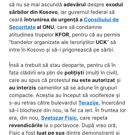
să nu se mai ascundă
adevărul
despre
exodul
sârbilor din Kosovo
, iar guvernul federal să
ceară
întrunirea de urgență a
Consiliului de
Securitate
al ONU
, care să condamne
atitudinea trupelor
KFOR
, pentru că au permis
“bandelor organizate ale teroriștilor
UCK
” să
intre în Kosovo și să-i prigonească pe sârbi.
Însă a trebuit să stau deoparte, pentru că în
fața clădirii era plin de
polițiști
(mulți în civil),
care au spus că protestul
nu este autorizat
și
au interzis
oamenilor să se adune în grupuri
compacte. Aceștia au început să vocifereze și
s-au retras către bulevardul
Terazije
, încercând
să-l blocheze din nou, la fel ca ieri. În fruntea lor
era, din nou,
Svetozar Fisic
, care repeta
revendicările
la o portavoce. După vreo oră,
Fisic a fost
luat pe sus
dintre demonstranți și