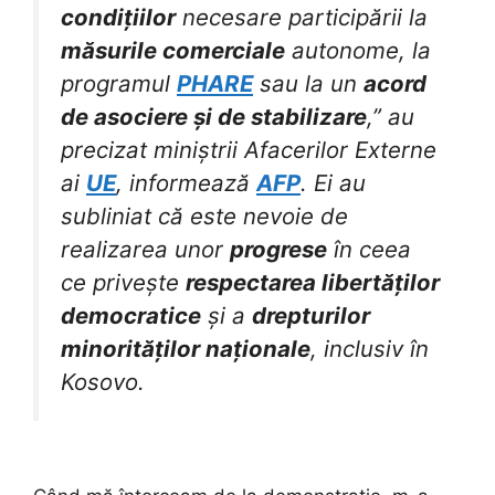
condițiilor
necesare participării la
măsurile comerciale
autonome, la
programul
PHARE
sau la un
acord
de asociere și de stabilizare
,” au
precizat miniștrii Afacerilor Externe
ai
UE
, informează
AFP
. Ei au
subliniat că este nevoie de
realizarea unor
progrese
în ceea
ce privește
respectarea libertăților
democratice
și a
drepturilor
minorităților naționale
, inclusiv în
Kosovo.