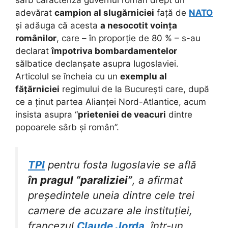
sârb caracteriza guvernul român drept un
adevărat
campion al slugărniciei
față de
NATO
și adăuga că acesta
a nesocotit voința
românilor
, care – în proporție de 80 % – s-au
declarat
împotriva bombardamentelor
sălbatice declanșate asupra Iugoslaviei.
Articolul se încheia cu un
exemplu al
fățărniciei
regimului de la București care, după
ce a ținut partea Alianței Nord-Atlantice, acum
insista asupra “
prieteniei de veacuri
dintre
popoarele sârb și român”.
TPI
pentru fosta Iugoslavie se află
în pragul “paraliziei”
, a afirmat
președintele uneia dintre cele trei
camere de acuzare ale instituției,
francezul
Claude Jorda
, într-un