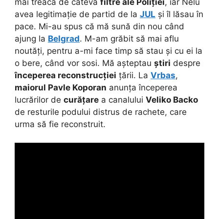
mai treacă de câteva
filtre ale Poliției
, iar Nelu
avea legitimație de partid de la
JUL
și îl lăsau în
pace. Mi-au spus că mă sună din nou când
ajung la
Belgrad
. M-am grăbit să mai aflu
noutăți, pentru a-mi face timp să stau și cu ei la
o bere, când vor sosi. Mă așteptau
știri
despre
începerea reconstrucției
țării. La
Vrbas
,
maiorul Pavle Koporan
anunța începerea
lucrărilor de
curățare
a canalului
Veliko Backo
de resturile podului distrus de rachete, care
urma să fie reconstruit.