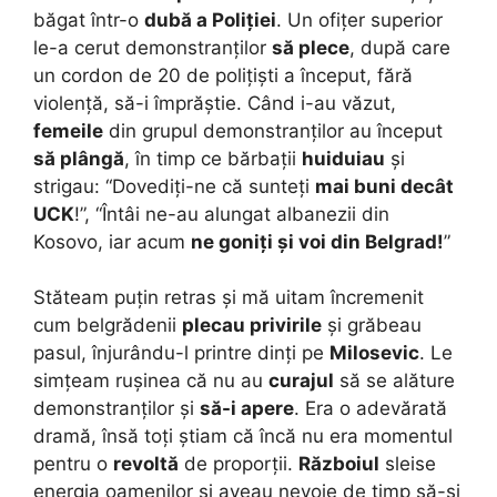
băgat într-o
dubă a Poliției
. Un ofițer superior
le-a cerut demonstranților
să plece
, după care
un cordon de 20 de polițiști a început, fără
violență, să-i împrăștie. Când i-au văzut,
femeile
din grupul demonstranților au început
să plângă
, în timp ce bărbații
huiduiau
și
strigau: “Dovediți-ne că sunteți
mai buni decât
UCK
!”, “Întâi ne-au alungat albanezii din
Kosovo, iar acum
ne goniți și voi din Belgrad!
”
Stăteam puțin retras și mă uitam încremenit
cum belgrădenii
plecau privirile
și grăbeau
pasul, înjurându-l printre dinți pe
Milosevic
. Le
simțeam rușinea că nu au
curajul
să se alăture
demonstranților și
să-i apere
. Era o adevărată
dramă, însă toți știam că încă nu era momentul
pentru o
revoltă
de proporții.
Războiul
sleise
energia oamenilor și aveau nevoie de timp să-și