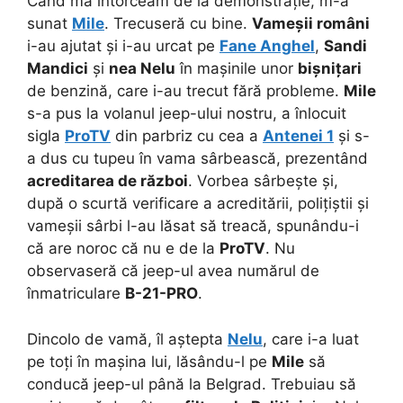
Când mă întorceam de la demonstrație, m-a
sunat
Mile
. Trecuseră cu bine.
Vameșii români
i-au ajutat și i-au urcat pe
Fane Anghel
,
Sandi
Mandici
și
nea Nelu
în mașinile unor
bișnițari
de benzină, care i-au trecut fără probleme.
Mile
s-a pus la volanul jeep-ului nostru, a înlocuit
sigla
ProTV
din parbriz cu cea a
Antenei 1
și s-
a dus cu tupeu în vama sârbească, prezentând
acreditarea de război
. Vorbea sârbește și,
după o scurtă verificare a acreditării, polițiștii și
vameșii sârbi l-au lăsat să treacă, spunându-i
că are noroc că nu e de la
ProTV
. Nu
observaseră că jeep-ul avea numărul de
înmatriculare
B-21-PRO
.
Dincolo de vamă, îl aștepta
Nelu
, care i-a luat
pe toți în mașina lui, lăsându-l pe
Mile
să
conducă jeep-ul până la Belgrad. Trebuiau să