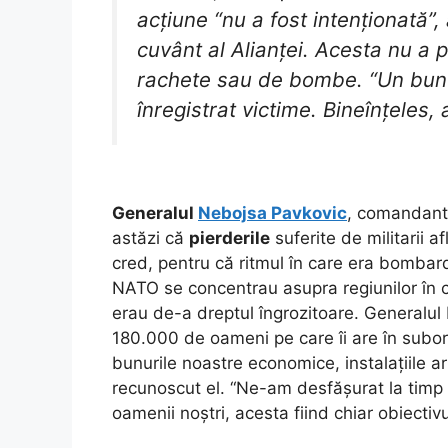
acțiune “nu a fost intenționată”,
cuvânt al Alianței. Acesta nu a 
rachete sau de bombe. “Un bunc
înregistrat victime. Bineînțeles,
Generalul
Nebojsa Pavkovic
, comandantu
astăzi că
pierderile
suferite de militarii a
cred, pentru că ritmul în care era bombard
NATO se concentrau asupra regiunilor în c
erau de-a dreptul îngrozitoare. Generalul
180.000 de oameni pe care îi are în subordin
bunurile noastre economice, instalațiile a
recunoscut el. “Ne-am desfășurat la timp 
oamenii noștri, acesta fiind chiar obiectivu