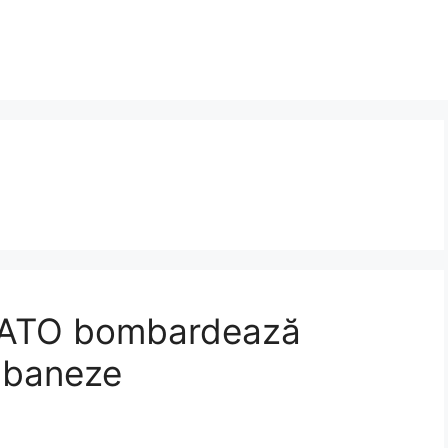
, NATO bombardează
lbaneze