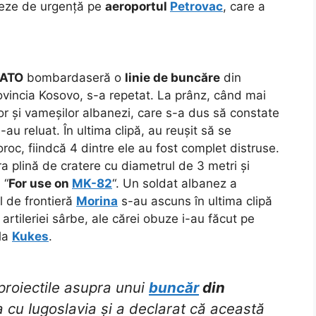
izeze de urgență pe
aeroportul
Petrovac
, care a
NATO
bombardaseră o
linie de buncăre
din
rovincia Kosovo, s-a repetat. La prânz, când mai
lor și vameșilor albanezi, care s-a dus să constate
u reluat. În ultima clipă, au reușit să se
oc, fiindcă 4 dintre ele au fost complet distruse.
a plină de cratere cu diametrul de 3 metri și
 “
For use on
MK-82
“. Un soldat albanez a
ul de frontieră
Morina
s-au ascuns în ultima clipă
r artileriei sârbe, ale cărei obuze i-au făcut pe
 la
Kukes
.
proiectile asupra unui
buncăr
din
a cu Iugoslavia și a declarat că această