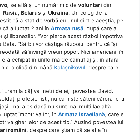
ovo
, se află și un număr mic de
voluntari
din
in
Rusia
,
Belarus
și
Ukraina
. Un coleg de la
stit că a stat de vorbă cu unul dintre aceștia, pe
 că a luptat 2 ani în
Armata rusă
, după care a
r și libanezilor. “Vor pierde acest război împotriva
 Beta. “Sârbii vor câștiga războiul pentru că își
vreodată să învingă vreun popor. Nici americanii în
d era echipat în uniformă de camuflaj și, în afară
 nici o clipă din mână
Kalașnikovul
, despre care
.
 “Eram la câțiva metri de ei,” povestea David.
oldați profesioniști, nu ca niște săteni cărora le-ai
joși, mai ales dacă nu sunt mai mulți laolaltă.
 luptat împotriva lor, în
Armata israeliană
, care e
triva gherilelor de acest tip.” Auzind povestea lui
ari români
, despre care știam că se afla în