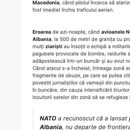
Macedonia
, când pilotul încerca să ater
fost imediat închis traficului aerian.
Eroarea
de azi-noapte, când
avioanele 
Albania
, la 500 de metri de granița cu p
mulți
ziariști
au însoțit o echipă a militari
pagubele provocate de bombe, raidurile s-a
adăpostească într-un buncăr și au avut nor
Când atacul s-a încheiat, întreaga zonă er
fragmente de obuze, pe care se putea citi
povestit jurnaliștilor că vameșii din punct
în buncăre, din cauza intensificării tirurilo
locuitorii satelor din zonă să se refugieze
NATO
a recunoscut că a lansat 
Albania
, nu departe de frontier