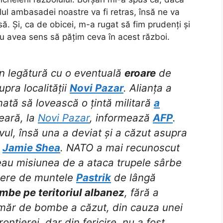
lul ambasadei noastre va fi retras, însă ne va
ă. Și, ca de obicei, m-a rugat să fim prudenți și
u avea sens să pățim ceva în acest război.
în legătură cu o eventuală
eroare
de
pra localității
Novi Pazar
. Alianța a
tă să lovească o țintă militară
a
seară, la
Novi Pazar
, informează
AFP
.
vul, însă una a deviat și a căzut asupra
s
Jamie Shea
. NATO a mai recunoscut
veau misiunea de a ataca trupele sârbe
piere de muntele
Pastrik
de lângă
mbe pe teritoriul albanez
, fără a
umăr de bombe a căzut, din cauza unei
rontierei, dar din fericire, nu a fost