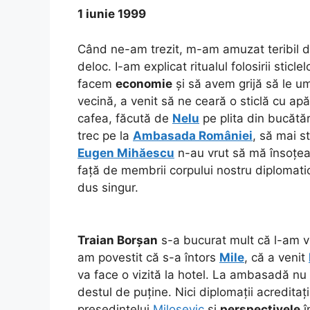
1 iunie 1999
Când ne-am trezit, m-am amuzat teribil de
deloc. I-am explicat ritualul folosirii sticle
facem
economie
și să avem grijă să le u
vecină, a venit să ne ceară o sticlă cu ap
cafea, făcută de
Nelu
pe plita din bucătă
trec pe la
Ambasada României
, să mai 
Eugen Mihăescu
n-au vrut să mă însoțe
față de membrii corpului nostru diplomatic
dus singur.
Traian Borșan
s-a bucurat mult că l-am vi
am povestit că s-a întors
Mile
, că a venit
va face o vizită la hotel. La ambasadă nu 
destul de puține. Nici diplomații acredita
președintelui
Milosevic
și
perspectivele
î