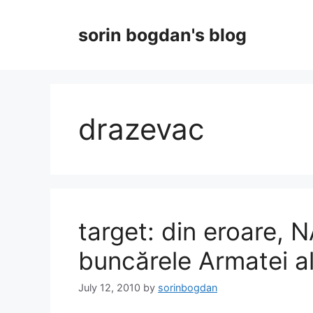
Skip
to
sorin bogdan's blog
content
drazevac
target: din eroare
buncărele Armatei a
July 12, 2010
by
sorinbogdan