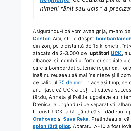
nimeni rănit sau ucis,” a preciz
Asigurându-l că vom avea grijă, m-am de
Center
. Aici, știrile despre
bombardamen
din zori, pe o distanță de 15 kilometri, înt
atacate de 2-3.000 de
luptători
UCK
, aj
albanezi și membri ai forțelor speciale ale 
care a bombardat puternic regiunea. Forț
însă nu reușeau să mai înainteze și îi bom
de calibrul
75 de mm
. În același timp, se
anunțase că UCK a obținut câteva succese
târziu, Armata și Poliția iugoslave au interve
Drenica, alungându-i pe separatiștii alban
teroriști UCK, adăugând că se dădeau lupte
Orahovac
și
Suva Reka
. Pretindeau și că
spion fără pilot
. Aparatul A-10 a fost lov