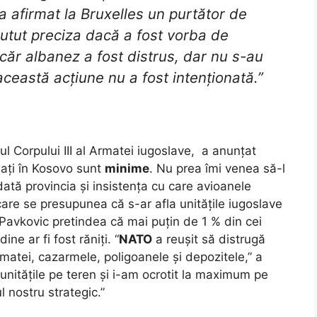
 a afirmat la Bruxelles un purtător de
putut preciza dacă a fost vorba de
ăr albanez a fost distrus, dar nu s-au
 această acțiune nu a fost intenționată.”
l Corpului III al Armatei iugoslave, a anunțat
flați în Kosovo sunt
minime
. Nu prea îmi venea să-l
ată provincia și insistența cu care avioanele
are se presupunea că s-ar afla unitățile iugoslave
 Pavkovic pretindea că mai puțin de 1 % din cei
e ar fi fost răniți. “
NATO
a reușit să distrugă
rmatei, cazarmele, poligoanele și depozitele,” a
unitățile pe teren și i-am ocrotit la maximum pe
l nostru strategic.”