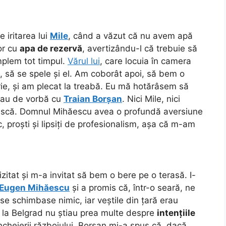
 iritarea lui
Mile
, când a văzut că nu avem apă
lor cu
apa de rezervă
, avertizându-l că trebuie să
mplem tot timpul.
Vărul lui
, care locuia în camera
ă, să se spele și el. Am coborât apoi, să bem o
rie, și am plecat la treabă. Eu mă hotărâsem să
stau de vorbă cu
Traian Borșan
. Nici Mile, nici
ască. Domnul Mihăescu avea o profundă aversiune
, proști și lipsiți de profesionalism, așa că m-am
zitat și m-a invitat să bem o bere pe o terasă. I-
Eugen Mihăescu
și a promis că, într-o seară, ne
se schimbase nimic, iar veștile din țară erau
ți la Belgrad nu știau prea multe despre
intențiile
ncheierii războiului. Borșan mi-a spus că, dacă