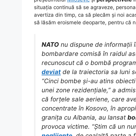
situația continuă să se agraveze, persona
avertiza din timp, ca să plecăm și noi acas
să lăsăm eroismele deoparte, pentru că n
NATO
nu dispune de informații 
bombardare comisă în raidul asu
recunoscut că o bombă programa
deviat
de la traiectoria sa luni 
“Cinci bombe și-au atins obiecti
unei zone rezidențiale,” a admi
că forțele sale aeriene, care a
concentrate în Kosovo, în apro
granița cu Albania, au lansat
bo
provoca victime. “Știm că un n
neglijențe
, de cealaltă parte a f