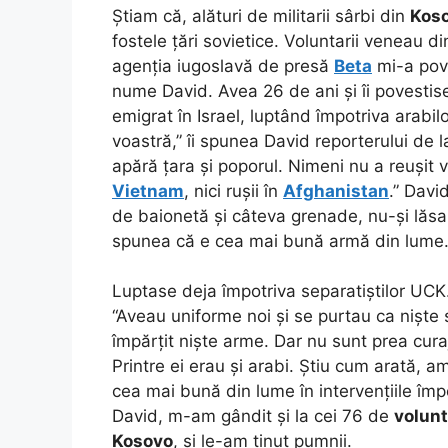
Știam că, alături de militarii sârbi din
Kos
fostele țări sovietice. Voluntarii veneau d
agenția iugoslavă de presă
Beta
mi-a pove
nume David. Avea 26 de ani și îi povestise
emigrat în Israel, luptând împotriva arabilo
voastră,” îi spunea David reporterului de la
apără țara și poporul. Nimeni nu a reușit 
Vietnam
, nici rușii în
Afghanistan
.” Davi
de baionetă și câteva grenade, nu-și lăsa
spunea că e cea mai bună armă din lume
Luptase deja împotriva separatiștilor UCK.
“Aveau uniforme noi și se purtau ca niște s
împărțit niște arme. Dar nu sunt prea cura
Printre ei erau și arabi. Știu cum arată, am
cea mai bună din lume în intervențiile împo
David, m-am gândit și la cei 76 de
volunt
Kosovo
, și le-am ținut pumnii.