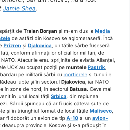
at
Jamie Shea
.
spărțit de
Traian Borșan
și m-am dus la
Media
tele
de astăzi din Kosovo
se aglomeraseră. Încă
re
Prizren
și
Djakovica
, unitățile sârbe fuseseră
utați, conform afirmațiilor oficialilor militari, de
NATO. Atacurile erau sprijinite de aviația Alianței,
ele UCK au ocupat poziții pe
muntele
Pastrik
,
bardau pe militarii sârbi cu
mortierele
și tunurile
 dădeau lupte și în sectorul
Djakovica
, iar NATO
 în zona de nord, în sectorul
Batusa
. Ceva mai
nit în jurul localității
Srbica
, din regiunea
ezi. Sârbii spuneau că ar fi ucis câteva sute de
 și în triunghiul format de localitățile
Malisevo
,
 ar fi doborât un avion de tip
A-10
și un
avion-
it deasupra provinciei Kosovo și s-a prăbușit în