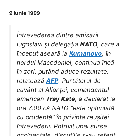
9 iunie 1999
Întrevederea dintre emisarii
iugoslavi și delegația
NATO
, care a
început aseară la
Kumanovo
, în
nordul Macedoniei, continua încă
în zori, putând aduce rezultate,
relatează
AFP
. Purtătorul de
cuvânt al Alianței, comandantul
american
Tray Kate
, a declarat la
ora 7:00 că NATO “este optimistă
cu prudență” în privința reușitei
întrevederii. Potrivit unei surse
occidentale, discuțiile s-au referit