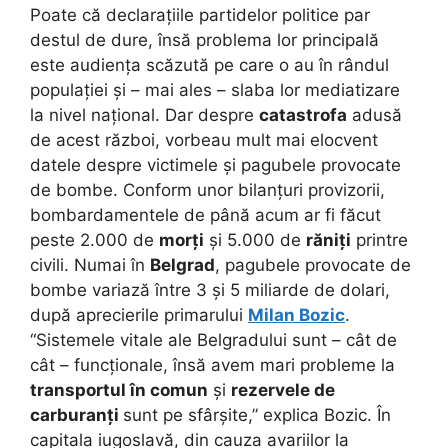
Poate că declarațiile partidelor politice par
destul de dure, însă problema lor principală
este audiența scăzută pe care o au în rândul
populației și – mai ales – slaba lor mediatizare
la nivel național. Dar despre
catastrofa
adusă
de acest război, vorbeau mult mai elocvent
datele despre victimele și pagubele provocate
de bombe. Conform unor bilanțuri provizorii,
bombardamentele de până acum ar fi făcut
peste 2.000 de
morți
și 5.000 de
răniți
printre
civili. Numai în
Belgrad
, pagubele provocate de
bombe variază între 3 și 5 miliarde de dolari,
după aprecierile primarului
Milan Bozic
.
“Sistemele vitale ale Belgradului sunt – cât de
cât – funcționale, însă avem mari probleme la
transportul în comun
și
rezervele de
carburanți
sunt pe sfârșite,” explica Bozic. În
capitala iugoslavă, din cauza avariilor la