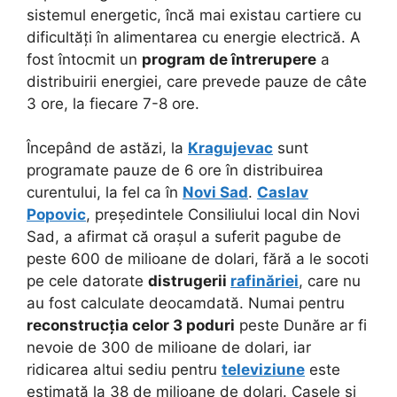
sistemul energetic, încă mai existau cartiere cu
dificultăți în alimentarea cu energie electrică. A
fost întocmit un
program de întrerupere
a
distribuirii energiei, care prevede pauze de câte
3 ore, la fiecare 7-8 ore.
Începând de astăzi, la
Kragujevac
sunt
programate pauze de 6 ore în distribuirea
curentului, la fel ca în
Novi Sad
.
Caslav
Popovic
, președintele Consiliului local din Novi
Sad, a afirmat că orașul a suferit pagube de
peste 600 de milioane de dolari, fără a le socoti
pe cele datorate
distrugerii
rafinăriei
, care nu
au fost calculate deocamdată. Numai pentru
reconstrucția celor 3 poduri
peste Dunăre ar fi
nevoie de 300 de milioane de dolari, iar
ridicarea altui sediu pentru
televiziune
este
estimată la 38 de milioane de dolari. Casele și