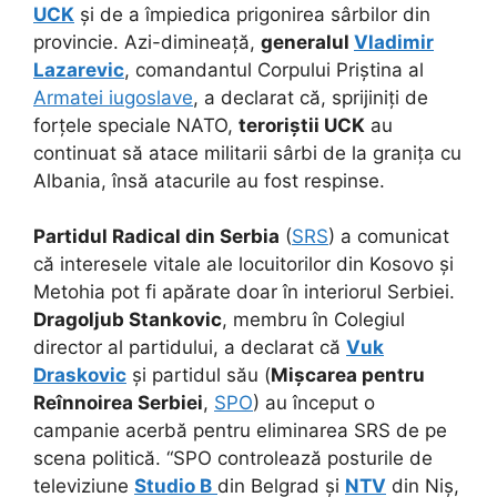
UCK
și de a împiedica prigonirea sârbilor din
provincie. Azi-dimineață,
generalul
Vladimir
Lazarevic
, comandantul Corpului Priștina al
Armatei iugoslave
, a declarat că, sprijiniți de
forțele speciale NATO,
teroriștii UCK
au
continuat să atace militarii sârbi de la granița cu
Albania, însă atacurile au fost respinse.
Partidul Radical din Serbia
(
SRS
) a comunicat
că interesele vitale ale locuitorilor din Kosovo și
Metohia pot fi apărate doar în interiorul Serbiei.
Dragoljub Stankovic
, membru în Colegiul
director al partidului, a declarat că
Vuk
Draskovic
și partidul său (
Mișcarea pentru
Reînnoirea Serbiei
,
SPO
) au început o
campanie acerbă pentru eliminarea SRS de pe
scena politică. “SPO controlează posturile de
televiziune
Studio B
din Belgrad și
NTV
din Niș,