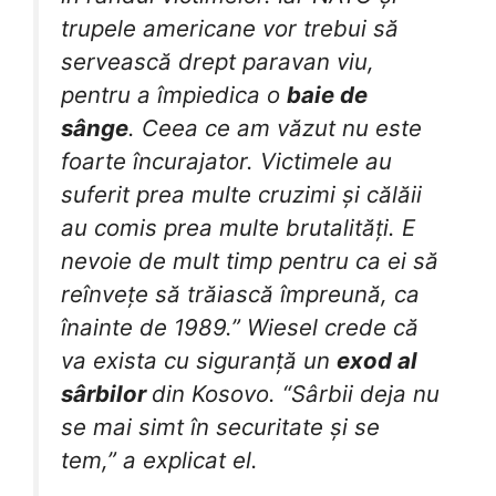
trupele americane vor trebui să
servească drept paravan viu,
pentru a împiedica o
baie de
sânge
. Ceea ce am văzut nu este
foarte încurajator. Victimele au
suferit prea multe cruzimi și călăii
au comis prea multe brutalități. E
nevoie de mult timp pentru ca ei să
reînvețe să trăiască împreună, ca
înainte de 1989.” Wiesel crede că
va exista cu siguranță un
exod al
sârbilor
din Kosovo. “Sârbii deja nu
se mai simt în securitate și se
tem,” a explicat el.