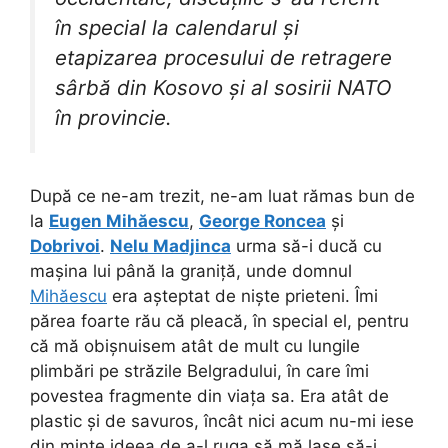
în special la calendarul și
etapizarea procesului de retragere
sârbă din Kosovo și al sosirii NATO
în provincie.
După ce ne-am trezit, ne-am luat rămas bun de
la
Eugen Mihăescu
,
George Roncea
și
Dobrivoi
.
Nelu Madjinca
urma să-i ducă cu
mașina lui până la graniță, unde domnul
Mihăescu
era așteptat de niște prieteni. Îmi
părea foarte rău că pleacă, în special el, pentru
că mă obișnuisem atât de mult cu lungile
plimbări pe străzile Belgradului, în care îmi
povestea fragmente din viața sa. Era atât de
plastic și de savuros, încât nici acum nu-mi iese
din minte ideea de a-l ruga să mă lase să-i