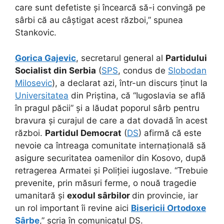
care sunt defetiste și încearcă să-i convingă pe
sârbi că au câștigat acest război,” spunea
Stankovic.
Gorica Gajevic
, secretarul general al
Partidului
Socialist din Serbia
(
SPS
, condus de
Slobodan
Milosevic
), a declarat azi, într-un discurs ținut la
Universitatea
din Priștina, că “Iugoslavia se află
în pragul păcii” și a lăudat poporul sârb pentru
bravura și curajul de care a dat dovadă în acest
război.
Partidul Democrat
(
DS
) afirmă că este
nevoie ca întreaga comunitate internațională să
asigure securitatea oamenilor din Kosovo, după
retragerea Armatei și Poliției iugoslave. “Trebuie
prevenite, prin măsuri ferme, o nouă tragedie
umanitară și
exodul sârbilor
din provincie, iar
un rol important îi revine aici
Bisericii Ortodoxe
Sârbe
,” scria în comunicatul DS.