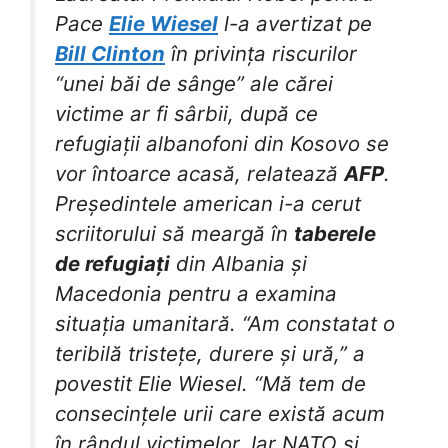
Pace
Elie Wiesel
l-a avertizat pe
Bill Clinton
în privința riscurilor
“unei băi de sânge” ale cărei
victime ar fi sârbii, după ce
refugiații albanofoni din Kosovo se
vor întoarce acasă, relatează
AFP
.
Președintele american i-a cerut
scriitorului să meargă în
taberele
de refugiați
din Albania și
Macedonia pentru a examina
situația umanitară. “Am constatat o
teribilă tristețe, durere și ură,” a
povestit Elie Wiesel. “Mă tem de
consecințele urii care există acum
în rândul victimelor. Iar NATO și