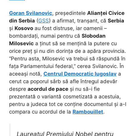
Goran Svilanovic
, președintele
Alianței Civice
din Serbia
(
GSS
) a afirmat, tranșant, că
Serbia
și
Kosovo
au fost distruse, iar oamenii –
bombardați, numai pentru că
Slobodan
Milosevic
a ținut să se mențină la putere cu
orice preț și nu din dorința de a apăra provincia.
“Pentru asta, Milosevic va trebui să răspundă în
fața Parlamentului federal,” cerea Svilanovic. În
aceeași notă,
Centrul Democratic Iugoslav
a
cerut ca poporul sârb să afle întregul adevăr
despre
acordul de pace
și nu să-i fie
prezentată o variantă cosmetizată a acestuia,
pentru a judeca tot ce conține documentul și a-l
compara cu acordul de la
Rambouillet
.
Laureatul Premiului Nobel pentru