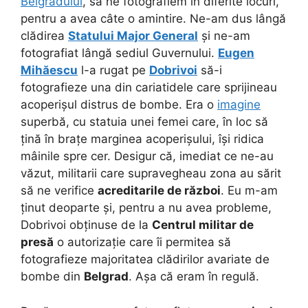
Belgradului
, să ne fotografiem în diferite locuri,
pentru a avea câte o amintire. Ne-am dus lângă
clădirea
Statului Major General
și ne-am
fotografiat lângă sediul Guvernului.
Eugen
Mihăescu
l-a rugat pe
Dobrivoi
să-i
fotografieze una din cariatidele care sprijineau
acoperișul distrus de bombe. Era o
imagine
superbă, cu statuia unei femei care, în loc să
țină în brațe marginea acoperișului, își ridica
mâinile spre cer. Desigur că, imediat ce ne-au
văzut, militarii care supravegheau zona au sărit
să ne verifice
acreditarile de război
.
Eu m-am
ținut deoparte și, pentru a nu avea probleme,
Dobrivoi obținuse de la
Centrul militar de
presă
o autorizație care îi permitea să
fotografieze majoritatea clădirilor avariate de
bombe din
Belgrad
. Așa că eram în regulă.