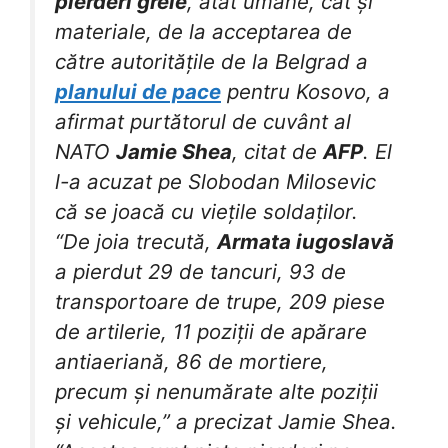
pierderi grele
, atât umane, cât și
materiale, de la acceptarea de
către autoritățile de la Belgrad a
planului de pace
pentru Kosovo, a
afirmat purtătorul de cuvânt al
NATO
Jamie Shea
, citat de
AFP
. El
l-a acuzat pe Slobodan Milosevic
că se joacă cu viețile soldaților.
“De joia trecută,
Armata iugoslavă
a pierdut 29 de tancuri, 93 de
transportoare de trupe, 209 piese
de artilerie, 11 poziții de apărare
antiaeriană, 86 de mortiere,
precum și nenumărate alte poziții
și vehicule,” a precizat Jamie Shea.