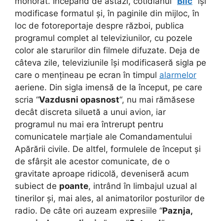
mohorât. Începând de astăzi, cotidianul “
Blic
” își
modificase formatul și, în paginile din mijloc, în
loc de fotoreportaje despre război, publica
programul complet al televiziunilor, cu pozele
color ale starurilor din filmele difuzate. Deja de
câteva zile, televiziunile își modificaseră sigla pe
care o mențineau pe ecran în timpul
alarmelor
aeriene. Din sigla imensă de la început, pe care
scria “
Vazdusni opasnost
“, nu mai rămăsese
decât discreta siluetă a unui avion, iar
programul nu mai era întrerupt pentru
comunicatele marțiale ale Comandamentului
Apărării civile. De altfel, formulele de început și
de sfârșit ale acestor comunicate, de o
gravitate aproape ridicolă, deveniseră acum
subiect de
poante
, intrând în limbajul uzual al
tinerilor și, mai ales, al animatorilor posturilor de
radio. De câte ori auzeam expresiile “
Paznja,