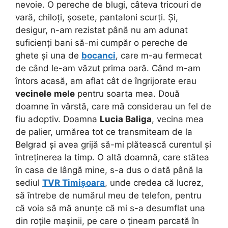
nevoie. O pereche de blugi, câteva tricouri de
vară, chiloți, șosete, pantaloni scurți. Și,
desigur, n-am rezistat până nu am adunat
suficienți bani să-mi cumpăr o pereche de
ghete și una de
bocanci
, care m-au fermecat
de când le-am văzut prima oară. Când m-am
întors acasă, am aflat cât de îngrijorate erau
vecinele
mele
pentru soarta mea. Două
doamne în vârstă, care mă considerau un fel de
fiu adoptiv. Doamna
Lucia Baliga
, vecina mea
de palier, urmărea tot ce transmiteam de la
Belgrad și avea grijă să-mi plătească curentul și
întreținerea la timp. O altă doamnă, care stătea
în casa de lângă mine, s-a dus o dată până la
sediul
TVR Timișoara
, unde credea că lucrez,
să întrebe de numărul meu de telefon, pentru
că voia să mă anunțe că mi s-a desumflat una
din roțile mașinii, pe care o țineam parcată în