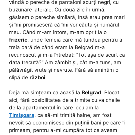
vândă o pereche de pantaloni scurți negri, cu
buzunare laterale. Cu două zile în urmă,
găsisem o pereche similară, însă erau prea mari
și îmi promiseseră că îmi vor căuta și numărul
meu. Când m-am întors, m-am oprit la o
frizerie
, unde femeia care mă tundea pentru a
treia oară de când eram la Belgrad m-a
recunoscut și m-a întrebat: “Tot așa de scurt ca
data trecută?” Am zâmbit și, cât m-a tuns, am
pălăvrăgit vrute și nevrute. Fără să amintim o
clipă de
război
.
Deja mă simțeam ca acasă la
Belgrad
. Blocat
aici, fără posibilitatea de a trimite cuiva cheile
de la apartamentul în care locuiam la
Timișoara
, ca să-mi trimită haine, am fost
nevoit să economisesc din puținii bani pe care îi
primeam, pentru a-mi cumpăra tot ce aveam