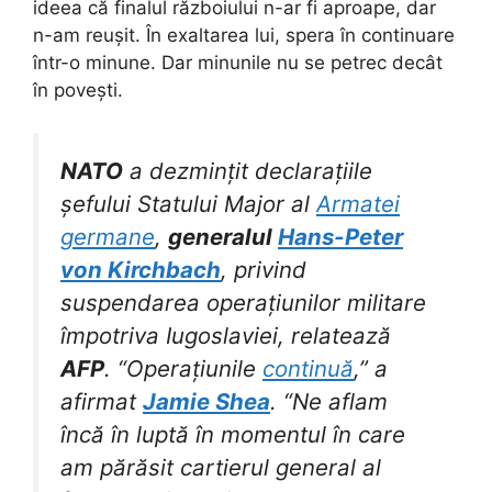
ideea că finalul războiului n-ar fi aproape, dar
n-am reușit. În exaltarea lui, spera în continuare
într-o minune. Dar minunile nu se petrec decât
în povești.
NATO
a dezmințit declarațiile
șefului Statului Major al
Armatei
germane
,
generalul
Hans-Peter
von Kirchbach
, privind
suspendarea operațiunilor militare
împotriva Iugoslaviei, relatează
AFP
. “Operațiunile
continuă
,” a
afirmat
Jamie Shea
. “Ne aflam
încă în luptă în momentul în care
am părăsit cartierul general al