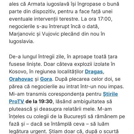
ales că Armata iugoslavă își îngropase o bună
parte din dispozitiv, pentru a face față unei
eventuale intervenții terestre. La ora 17:00,
negocierile s-au întrerupt încă o dată,
Marjanovic și Vujovic plecând din nou în
Iugoslavia.
De-a lungul întregii zile, în aproape toată țara
fusese liniște. Doar câteva explozii izolate în
Kosovo, în regiunea localităților
Dragas
,
Orahovac
și
Gora
. După plecarea celor doi, se
părea că negocierile au intrat într-un nou impas.
Mi-am transmis corespondența pentru
Știrile
ProTV
de la 19:30
, lăsând ambiguitatea să
plutească și deasupra relatării mele. M-am
înțeles cu colegii de la București să rămânem pe
fază și – dacă se întâmplă ceva – să luăm
legătura urgent. Știam doar că, după o scurtă