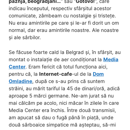
paznja, beogradjani…
” sau “
Gotovo!
“, care
indicau începutul, respectiv sfârșitul acestor
comunicate, zâmbeam cu nostalgie și tristețe.
Nu erau amintirile pe care și le-ar fi dorit un om
normal, dar erau amintirile noastre. Ale noastre
și ale sârbilor.
Se făcuse foarte cald la Belgrad și, în sfârșit, au
montat o instalație de aer condiționat la
Media
Center
. Eram fericit că totul funcționa aici,
pentru că, la
Internet-cafe
-ul de la
Dom
Omladine
, după ce s-au prins că suntem
străini, au mărit tariful la 45 de dinari/oră, adică
aproape 5 mărci germane. Ne-am jurat să nu
mai călcăm pe acolo, nici măcar în zilele în care
Media Center era închis. Între două transmisii,
am apucat să dau o fugă până în piață, unde
două sârboaice simpatice mă așteptau, să-mi