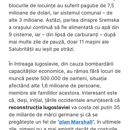
blocurile de locuințe au suferit pagube de 7,5
milioane de dolari, iar sistemul comunal – de
alte 3 milioane. Astăzi, partea dinspre Sremska
a orașului continuă să fie alimentată cu apă din
9 cisterne, iar – din lipsă de carburanți – după
mai multe zile de pauză, doar 11 mașini ale
Salubrității au ieșit pe străzi.
În întreaga Iugoslavie, din cauza bombardării
capacităților economice, au rămas fără locuri de
muncă peste 500.000 de oameni, situația
afectând alte 1,6 milioane de persoane,
membre ale familiilor acestora. Interesant este
că, deși, inițial, țările occidentale anunțaseră că
reconstrucția Iugoslaviei
va costa cel putin 35
de miliarde de mărci germane și că se
pregătește un fel de “
plan Marshall
“, în ultimele
zile, nimeni nu a mai amintit decât de costurile