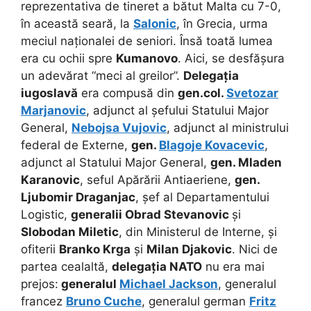
reprezentativa de tineret a bătut Malta cu 7-0,
în această seară, la
Salonic
, în Grecia, urma
meciul naționalei de seniori. Însă toată lumea
era cu ochii spre
Kumanovo
. Aici, se desfășura
un adevărat “meci al greilor”.
Delegația
iugoslavă
era compusă din
gen.col.
Svetozar
Marjanovic
, adjunct al șefului Statului Major
General,
Nebojsa Vujovic
, adjunct al ministrului
federal de Externe,
gen.
Blagoje Kovacevic
,
adjunct al Statului Major General,
gen. Mladen
Karanovic
, seful Apărării Antiaeriene,
gen.
Ljubomir Draganjac
, șef al Departamentului
Logistic,
generalii Obrad Stevanovic
și
Slobodan Miletic
, din Ministerul de Interne, și
ofiterii
Branko Krga
și
Milan Djakovic
. Nici de
partea cealaltă,
delegația NATO
nu era mai
prejos:
generalul
Michael Jackson
, generalul
francez
Bruno Cuche
, generalul german
Fritz