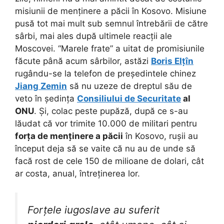
misiunii de menținere a păcii în Kosovo. Misiune
pusă tot mai mult sub semnul întrebării de către
sârbi, mai ales după ultimele reacții ale
Moscovei. “Marele frate” a uitat de promisiunile
făcute până acum sârbilor, astăzi
Boris Elțîn
rugându-se la telefon de președintele chinez
Jiang Zemin
să nu uzeze de dreptul său de
veto în ședința
Consiliului de Securitate
al
ONU
. Și, colac peste pupăză, după ce s-au
lăudat că vor trimite 10.000 de militari pentru
forța de menținere a păcii
în Kosovo, rușii au
început deja să se vaite că nu au de unde să
facă rost de cele 150 de milioane de dolari, cât
ar costa, anual, întreținerea lor.
Forțele iugoslave au suferit