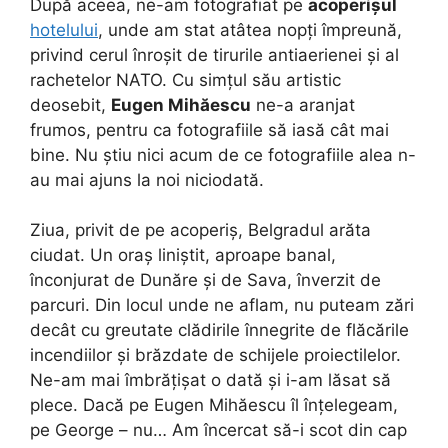
După aceea, ne-am fotografiat pe
acoperișul
hotelului
, unde am stat atâtea nopți împreună,
privind cerul înroșit de tirurile antiaerienei și al
rachetelor NATO. Cu simțul său artistic
deosebit,
Eugen Mihăescu
ne-a aranjat
frumos, pentru ca fotografiile să iasă cât mai
bine. Nu știu nici acum de ce fotografiile alea n-
au mai ajuns la noi niciodată.
Ziua, privit de pe acoperiș, Belgradul arăta
ciudat. Un oraș liniștit, aproape banal,
înconjurat de Dunăre și de Sava, înverzit de
parcuri. Din locul unde ne aflam, nu puteam zări
decât cu greutate clădirile înnegrite de flăcările
incendiilor și brăzdate de schijele proiectilelor.
Ne-am mai îmbrățișat o dată și i-am lăsat să
plece. Dacă pe Eugen Mihăescu îl înțelegeam,
pe George – nu… Am încercat să-i scot din cap