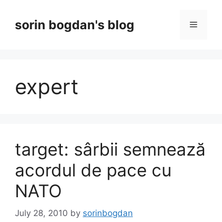
Skip
to
sorin bogdan's blog
Menu
content
expert
target: sârbii semnează
acordul de pace cu
NATO
July 28, 2010
by
sorinbogdan