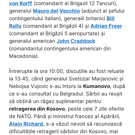
von Korff
(comandant al Brigazii 12 Tancuri),
generalul
Mauro del Vecchio
(adjunct al șefului
contingentului italian), generalii britanici
Bill
Rollo
(comandant al Brigăzii 4) și
Adrian Freer
(comandant al Brigăzii 5 aeropurtate) și
generalul american
John Craddock
(comandantul contingentului american din
Macedonia).
Întrerupte la ora 10:00, discuțiile au fost reluate
la 13:45, când generalul Svetozar Marjanovic și
Nebojsa Vujovic s-au întors la
Kumanovo
, după
ce s-au consultat cu Belgradul. Sârbii au reușit
să obțină un răgaz suplimentar pentru
retragerea din Kosovo
, peste cele 7 zile oferite
de NATO. Până și ministrul francez al Apărării,
Alain Richard
, s-a văzut nevoit să recunoască
dificultățile retragerii sârbilor din Kosovo, mai