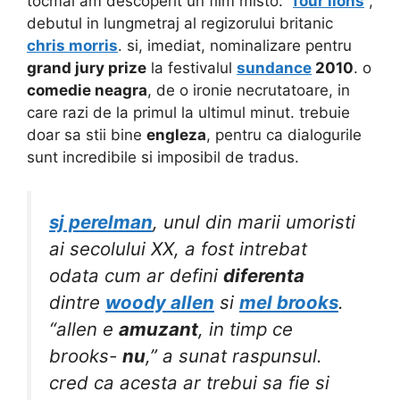
tocmai am descoperit un film misto: “
four lions
“,
debutul in lungmetraj al regizorului britanic
chris morris
. si, imediat, nominalizare pentru
grand jury prize
la festivalul
sundance
2010
. o
comedie neagra
, de o ironie necrutatoare, in
care razi de la primul la ultimul minut. trebuie
doar sa stii bine
engleza
, pentru ca dialogurile
sunt incredibile si imposibil de tradus.
sj perelman
, unul din marii umoristi
ai secolului XX, a fost intrebat
odata cum ar defini
diferenta
dintre
woody allen
si
mel brooks
.
“allen e
amuzant
, in timp ce
brooks-
nu
,” a sunat raspunsul.
cred ca acesta ar trebui sa fie si