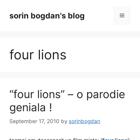
Skip
to
sorin bogdan's blog
Menu
content
four lions
“four lions” – o parodie
geniala !
September 17, 2010
by
sorinbogdan