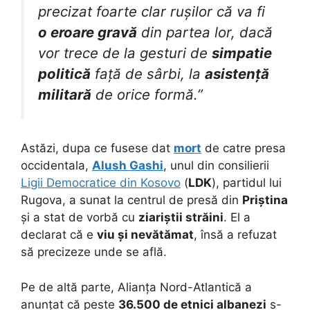
precizat foarte clar rușilor că va fi
o eroare gravă
din partea lor, dacă
vor trece de la gesturi de
simpatie
politică
față de sârbi, la
asistență
militară
de orice formă.”
Astăzi, dupa ce fusese dat
mort
de catre presa
occidentala,
Alush Gashi
, unul din consilierii
Ligii Democratice din Kosovo
(
LDK
), partidul lui
Rugova, a sunat la centrul de presă din
Priștina
și a stat de vorbă cu
ziariștii străini
. El a
declarat că e
viu și nevătămat
, însă a refuzat
să precizeze unde se află.
Pe de altă parte, Alianța Nord-Atlantică a
anunțat că peste
36.500 de etnici albanezi
s-