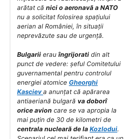
arătat că
nici o aeronavă a NATO
nu a solicitat folosirea spațiului
aerian al României, în situații
neprevăzute sau de urgență.
Bulgarii
erau
îngrijorati
din alt
punct de vedere: șeful Comitetului
guvernamental pentru controlul
energiei atomice
Gheorghi
Kasciev
a anunțat că apărarea
antiaeriană bulgară
va doborî
orice avion
care se va apropia la
mai puțin de 30 de kilometri de
centrala nucleară de la
Kozlodui
.
Scenariul cel mai terifiant era ca un