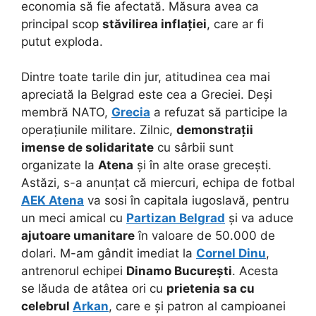
economia să fie afectată. Măsura avea ca
principal scop
stăvilirea inflației
, care ar fi
putut exploda.
Dintre toate tarile din jur, atitudinea cea mai
apreciată la Belgrad este cea a Greciei. Deși
membră NATO,
Grecia
a refuzat să participe la
operațiunile militare. Zilnic,
demonstrații
imense de solidaritate
cu sârbii sunt
organizate la
Atena
și în alte orase grecești.
Astăzi, s-a anunțat că miercuri, echipa de fotbal
AEK Atena
va sosi în capitala iugoslavă, pentru
un meci amical cu
Partizan Belgrad
și va aduce
ajutoare umanitare
în valoare de 50.000 de
dolari. M-am gândit imediat la
Cornel Dinu
,
antrenorul echipei
Dinamo București
. Acesta
se lăuda de atâtea ori cu
prietenia sa cu
celebrul
Arkan
, care e și patron al campioanei