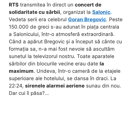
RTS
transmitea în direct un
concert de
solidaritate cu sârbii
, organizat la
Salonic
.
Vedeta serii era celebrul
Goran Bregovic
. Peste
150.000 de greci s-au adunat în piața centrala
a Salonicului, într-o atmosferă extraordinară.
Când a apărut Bregovic și a început să cânte cu
formația sa, n-a mai fost nevoie să ascultăm
sunetul la televizorul nostru. Toate aparatele
sârbilor din blocurile vecine erau date
la
maximum
. Undeva, într-o cameră de la etajele
superioare ale hotelului, se dansa în draci. La
22:24,
sirenele alarmei aeriene
sunau din nou.
Dar cui îi păsa?…