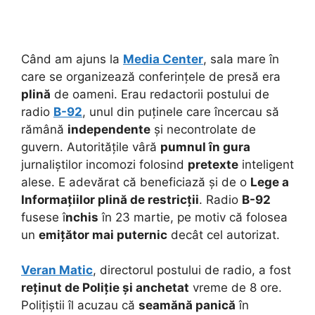
Când am ajuns la
Media Center
, sala mare în
care se organizează conferințele de presă era
plină
de oameni. Erau redactorii postului de
radio
B-92
, unul din puținele care încercau să
rămână
independente
și necontrolate de
guvern.
Autoritățile vâră
pumnul în gura
jurnaliștilor incomozi folosind
pretexte
inteligent
alese. E adevărat că beneficiază și de o
Lege a
Informațiilor plină de restricții
. Radio
B-92
fusese î
nchis
în 23 martie, pe motiv că folosea
un
emițător mai puternic
decât cel autorizat.
Veran Matic
, directorul postului de radio, a fost
reținut de Poliție și anchetat
vreme de 8 ore.
Polițiștii îl acuzau că
seamănă panică
în