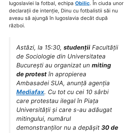
Iugoslaviei la fotbal, echipa
Obilic
. În ciuda unor
declarații de intenție, Dinu cu fotbalistii săi nu
aveau să ajungă în Iugoslavia decât după
război.
Astăzi, la 15:30,
studenții
Facultății
de Sociologie din Universitatea
București au organizat un
miting
de protest
în apropierea
Ambasadei SUA, anunță agenția
Mediafax
. Cu tot cu cei 10 sârbi
care protestau ilegal în Piața
Universității și care s-au adăugat
mitingului, numărul
demonstranților nu a depășit
30 de