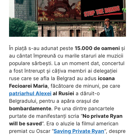
În piață s-au adunat peste
15.000 de oameni
și
au cântat împreună cu marile staruri ale muzicii
populare sârbești. La un moment dat, concertul
a fost întrerupt și câțiva membri ai delegației
ruse care se afla la Belgrad au adus
icoana
Fecioarei Maria
, făcătoare de minuni, pe care
patriarhul Alexei
al Rusiei
a dăruit-o
Belgradului, pentru a apăra orașul de
bombardamente
. Pe una dintre pancartele
purtate de manifestanți scria “
No private Ryan
will be saved
“. Era o aluzie la filmul american
premiat cu Oscar “
Saving Private Ryan
“, despre