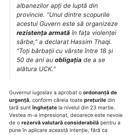
albanezilor apți de luptă din
provincie. “Unul dintre scopurile
acestui Guvern este să organizeze
rezistența armată
în fața violenței
sârbe,” a declarat Hassim Thaqi.
“Toți bărbații cu vârste între 18 și
50 de ani au
obligația
de a se
alătura UCK.”
Guvernul iugoslav a aprobat o
ordonanță de
urgență
, conform căreia toate
prețurile
din
țară sunt
înghețate
la nivelul din 23 martie.
Vestea m-a impresionat, deoarece este nevoie
de o
rezervă valutară considerabilă
pentru a
pune în aplicare această intenție, fără ca