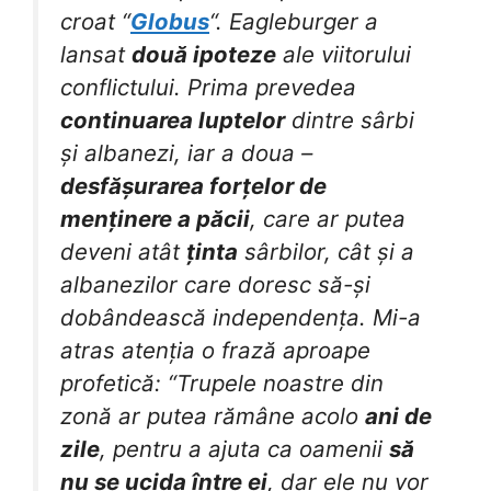
croat “
Globus
“. Eagleburger a
lansat
două ipoteze
ale viitorului
conflictului. Prima prevedea
continuarea luptelor
dintre sârbi
și albanezi, iar a doua –
desfășurarea forțelor de
menținere a păcii
, care ar putea
deveni atât
ținta
sârbilor, cât și a
albanezilor care doresc să-și
dobândească independența. Mi-a
atras atenția o frază aproape
profetică: “Trupele noastre din
zonă ar putea rămâne acolo
ani de
zile
, pentru a ajuta ca oamenii
să
nu se ucida între ei
, dar ele nu vor