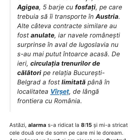
Agigea
, 5 barje cu
fosfați
, pe care
trebuia să îi transporte în
Austria
.
Alte câteva contracte similare au
fost
anulate
, iar navele românești
surprinse în aval de Iugoslavia nu
s-au mai putut întoarce acasă. De
ieri,
circulația trenurilor de
călători
pe relația București-
Belgrad a fost
limitată
până în
localitatea
Vîrșeț
, de lângă
frontiera cu România.
Astăzi,
alarma
s-a ridicat la
8:15
și mi-a stricat
cele două ore de somn pe care mi le doream.