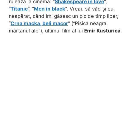
rulează la cinema: “
Shakespeare in love
“,
“
Titanic
“, “
Men in black
“. Vreau să văd și eu,
neapărat, când îmi găsesc un pic de timp liber,
“
Crna macka, beli macor
” (“Pisica neagra,
mârtanul alb”), ultimul film al lui
Emir Kusturica
.