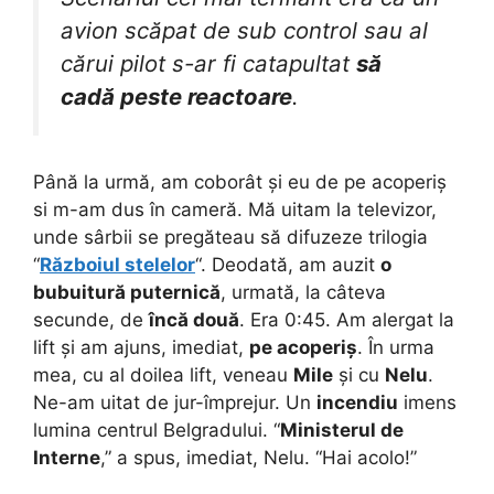
avion scăpat de sub control sau al
cărui pilot s-ar fi catapultat
să
cadă peste reactoare
.
Până la urmă, am coborât și eu de pe acoperiș
si m-am dus în cameră. Mă uitam la televizor,
unde sârbii se pregăteau să difuzeze trilogia
“
Războiul stelelor
“. Deodată, am auzit
o
bubuitură puternică
, urmată, la câteva
secunde, de
încă două
. Era 0:45. Am alergat la
lift și am ajuns, imediat,
pe acoperiș
. În urma
mea, cu al doilea lift, veneau
Mile
și cu
Nelu
.
Ne-am uitat de jur-împrejur. Un
incendiu
imens
lumina centrul Belgradului. “
Ministerul de
Interne
,” a spus, imediat, Nelu. “Hai acolo!”