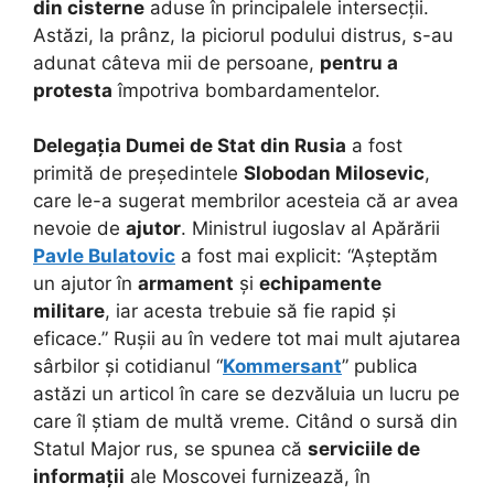
din cisterne
aduse în principalele intersecții.
Astăzi, la prânz, la piciorul podului distrus, s-au
adunat câteva mii de persoane,
pentru a
protesta
împotriva bombardamentelor.
Delegația Dumei de Stat din Rusia
a fost
primită de președintele
Slobodan Milosevic
,
care le-a sugerat membrilor acesteia că ar avea
nevoie de
ajutor
. Ministrul iugoslav al Apărării
Pavle Bulatovic
a fost mai explicit: “Așteptăm
un ajutor în
armament
și
echipamente
militare
, iar acesta trebuie să fie rapid și
eficace.” Rușii au în vedere tot mai mult ajutarea
sârbilor și cotidianul “
Kommersant
” publica
astăzi un articol în care se dezvăluia un lucru pe
care îl știam de multă vreme. Citând o sursă din
Statul Major rus, se spunea că
serviciile de
informații
ale Moscovei furnizează, în