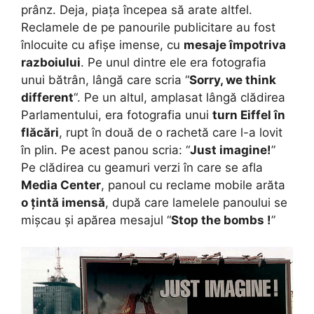
prânz. Deja, piața începea să arate altfel.
Reclamele de pe panourile publicitare au fost
înlocuite cu afișe imense, cu
mesaje împotriva
razboiului
. Pe unul dintre ele era fotografia
unui bătrân, lângă care scria “
Sorry, we think
different
“. Pe un altul, amplasat lângă clădirea
Parlamentului, era fotografia unui
turn Eiffel în
flăcări
, rupt în două de o rachetă care l-a lovit
în plin. Pe acest panou scria: “
Just imagine!
”
Pe clădirea cu geamuri verzi în care se afla
Media Center
, panoul cu reclame mobile arăta
o țintă imensă
, după care lamelele panoului se
mișcau și apărea mesajul “
Stop the bombs !
”