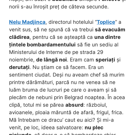
norii s-au înroșit preț de câteva secunde.
Nelu Madjinca
, directorul hotelului “
Toplice
” a
venit sus, să ne spună că va trebui
să evacuăm
clădirea
, pentru că se așteaptă ca
una dintre
țintele bombardamentului
să fie un sediu al
Ministerului de Interne de pe strada 29
noiembrie,
de lângă noi
. Eram cam
speriați
și
derutați
. Nu știam ce să facem. Era un
sentiment ciudat. Deși nu aveam chef să murim
printre dărâmături, parcă nu ne venea să ne
luăm bruma de lucruri pe care o aveam și să
plecăm de nebuni prin Belgrad noaptea. În acea
clipă, totul mi se părea
absurd
: războiul,
avioanele, ploaia măruntă de afară, frigul, frica.
Mă întrebam ce dracu’ caut eu aici? Și mi-a
venit, pe loc, ideea salvatoare:
nu plec
niciunde
, că doar n-o să bombardeze chiar