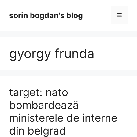
Skip
to
sorin bogdan's blog
Menu
content
gyorgy frunda
target: nato
bombardează
ministerele de interne
din belgrad