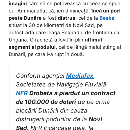
imagini
care să se potrivească cu ceea ce spun
eu. Am mai aflat că, ieri dimineață,
încă un pod
peste Dunăre
a fost
distrus
: cel de la
Beska
,
situat la 30 de kilometri de Novi Sad, pe
autostrada care leagă Belgradul de frontiera cu
Ungaria. O rachetă a lovit în plin
ultimul
segment al podului
, cel de lângă malul stâng al
Dunării, pe care l-a rupt în două.
Conform agenției
Mediafax
,
Societatea de Navigație Fluvială
NFR
Drobeta
a pierdut un contract
de 100.000 de dolari
de pe urma
blocării Dunării din cauza
distrugerii podurilor de la
Novi
Sad
. NFR încărcase deja, la