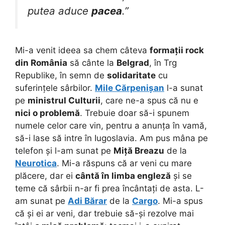
putea aduce
pacea
.”
Mi-a venit ideea sa chem câteva
formații rock
din România
să cânte la
Belgrad
, în Trg
Republike, în semn de
solidaritate
cu
suferințele sârbilor.
Mile Cărpenișan
l-a sunat
pe
ministrul Culturii
, care ne-a spus că nu e
nici o problemă
. Trebuie doar să-i spunem
numele celor care vin, pentru a anunța în vamă,
să-i lase să intre în Iugoslavia. Am pus mâna pe
telefon și l-am sunat pe
Miță Breazu
de la
Neurotica
. Mi-a răspuns că ar veni cu mare
plăcere, dar ei
cântă în limba engleză
și se
teme că sârbii n-ar fi prea încântați de asta. L-
am sunat pe
Adi Bărar
de la
Cargo
. Mi-a spus
că și ei ar veni, dar trebuie să-și rezolve mai