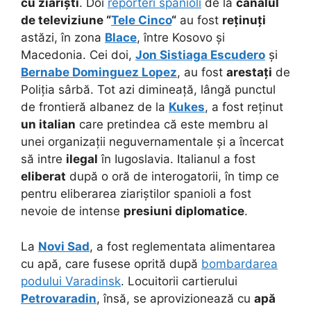
cu ziariști
. Doi
reporteri spanioli
de la
canalul
de televiziune “
Tele Cinco
“
au fost
reținuți
astăzi, în zona
Blace
, între Kosovo și
Macedonia. Cei doi,
Jon Sistiaga Escudero
și
Bernabe Dominguez Lopez
, au fost
arestați
de
Poliția sârbă. Tot azi dimineață, lângă punctul
de frontieră albanez de la
Kukes
, a fost reținut
un italian
care pretindea că este membru al
unei organizații neguvernamentale și a încercat
să intre
ilegal
în Iugoslavia. Italianul a fost
eliberat
după o oră de interogatorii, în timp ce
pentru eliberarea ziariștilor spanioli a fost
nevoie de intense
presiuni diplomatice
.
La
Novi Sad
, a fost reglementata alimentarea
cu apă, care fusese oprită după
bombardarea
podului Varadinsk
. Locuitorii cartierului
Petrovaradin
, însă, se aprovizionează cu
apă