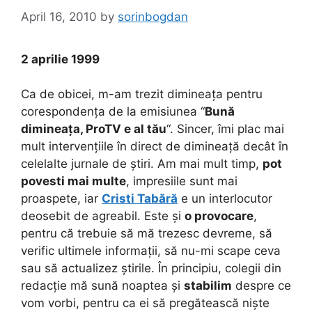
April 16, 2010
by
sorinbogdan
2 aprilie 1999
Ca de obicei, m-am trezit dimineața pentru
corespondența de la emisiunea “
Bună
dimineața, ProTV e al tău
“. Sincer, îmi plac mai
mult intervențiile în direct de dimineață decât în
celelalte jurnale de știri. Am mai mult timp,
pot
povesti mai multe
, impresiile sunt mai
proaspete, iar
Cristi Tabără
e un interlocutor
deosebit de agreabil. Este și
o provocare
,
pentru că trebuie să mă trezesc devreme, să
verific ultimele informații, să nu-mi scape ceva
sau să actualizez știrile. În principiu, colegii din
redacție mă sună noaptea și
stabilim
despre ce
vom vorbi, pentru ca ei să pregătească niște