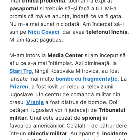
întâi
o mică problemă
: tocmai i-a expirat
pașaportul
și trebuie să-și facă altul. Mi-a
promis că mă va anunța, îndată ce va fi gata.
Nu m-a mai sunat niciodată. Am încercat să-l
sun pe
Nicu Covaci
, dar avea
telefonul închis
.
M-am lăsat păgubaș.
M-am întors la
Media Center
și am început să
aflu ce s-a mai întâmplat. Azi dimineață, la
Stari Trg
, lângă Kosovska Mitrovica, au fost
lansate mai multe
bombe cu fragmentație
. La
Prizren
, a fost lovit un releu al televiziunii
iugoslave. Un centru de comandă militar din
orașul
Vranje
a fost distrus de bombe. Doi
cetățeni iugoslavi vor fi judecați de
Tribunalul
militar
. Unul este acuzat de
spionaj
în
favoarea americanilor. Celălalt – de pătrundere
într-un
obiectiv militar
. Au apărut și
incidente