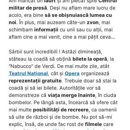
Am mâncat un
iaurt
și am plecat spre
Centrul
militar de presă
. Deși nu aflam mare lucru de
acolo, era bine
să se obișnuiască lumea cu
noi
. În plus, mai auzeam câte-un
zvon
, mai
schimbam
informații
cu unii sau cu alții, mai
aflam cine a mai venit, cine a mai pățit ceva…
Sârbii sunt incredibili ! Astăzi dimineață,
stăteau la coadă să obțină
bilete la operă
, la
“Nabucco” de Verdi. De mai multe zile, atât
Teatrul Național
, cât și
Opera
organizează
reprezentații gratuite
. Trebuie doar să stai la
coadă și să iei bilete. Autoritățile vor să
demonstreze că
viața merge înainte
, în ciuda
bombelor. Pe lângă asta, încearcă să ofere cât
mai multe
posibilități de recreere
, ca oamenii
să uite de război și de bombe. Nu pot să-mi
explic, însă, de unde fac rost de
filmele
care