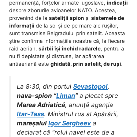
permanență, forțelor armate iugoslave,
indicații
despre zborurile avioanelor NATO. Acestea,
provenind de la
sateliții spion
și
sistemele de
informații
de la sol și de pe mare ale rușilor,
sunt transmise Belgradului prin satelit. Aceasta
știre confirma informațiile noastre că, la fiecare
raid aerian,
sârbii își închid radarele
, pentru a
nu fi depistate și distruse, iar apărarea
antiaeriană este
ghidată, prin satelit, de ruși
.
La 8:30, din portul
Sevastopol
,
nava-spion “
Liman
”
a plecat spre
Marea Adriatică
, anunță agenția
Itar-Tass
. Ministrul rus al Apărării,
mareșalul
Igor Sergheev
a
declarat că “rolul navei este de a