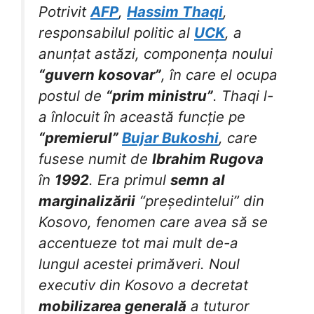
Potrivit
AFP
,
Hassim Thaqi
,
responsabilul politic al
UCK
, a
anunțat astăzi, componența noului
“guvern kosovar”
, în care el ocupa
postul de
“prim ministru”
. Thaqi l-
a înlocuit în această funcție pe
“premierul”
Bujar Bukoshi
, care
fusese numit de
Ibrahim Rugova
în
1992
. Era primul
semn al
marginalizării
“președintelui” din
Kosovo, fenomen care avea să se
accentueze tot mai mult de-a
lungul acestei primăveri. Noul
executiv din Kosovo a decretat
mobilizarea generală
a tuturor