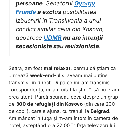
persoane
. Senatorul
Gyorgy
Frunda
a exclus
posibilitatea
izbucnirii în Transilvania a unui
conflict similar celui din Kosovo,
deoarece
UDMR
nu are intenții
secesioniste sau revizioniste
.
Seara, am fost
mai relaxat
, pentru că știam că
urmează
week-end
-ul și aveam mai puține
transmisii în direct. După ce mi-am transmis
corespondența, m-am uitat la știri, însă nu eram
prea atent. Parcă spuneau ceva despre un grup
de
300 de refugiați din Kosovo
(din care 200
de copii), care a ajuns, cu trenul, la
Belgrad
.
Am mâncat în fugă și m-am întors în camera de
hotel, așteptând ora 22:00 în fața televizorului.