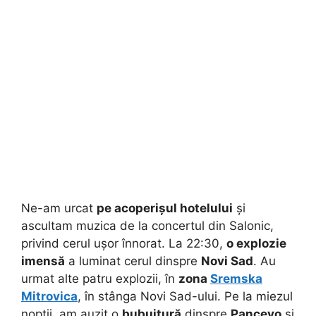
Ne-am urcat
pe acoperișul hotelului
și
ascultam muzica de la concertul din Salonic,
privind cerul ușor înnorat. La 22:30,
o explozie
imensă
a luminat cerul dinspre
Novi Sad
. Au
urmat alte patru explozii, în
zona
Sremska
Mitrovica
, în stânga Novi Sad-ului. Pe la miezul
nopții, am auzit o
bubuitură
dinspre
Pancevo
și