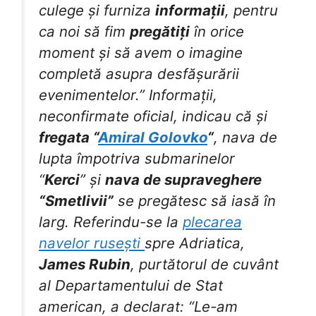
culege și furniza
informații
, pentru
ca noi să fim
pregătiți
în orice
moment și să avem o imagine
completă asupra desfășurării
evenimentelor.” Informații,
neconfirmate oficial, indicau că și
fregata “
Amiral Golovko
“
, nava de
lupta împotriva submarinelor
“
Kerci
” și
nava de supraveghere
“Smetlivii”
se pregătesc să iasă în
larg. Referindu-se la
plecarea
navelor rusești
spre Adriatica,
James Rubin
, purtătorul de cuvânt
al Departamentului de Stat
american, a declarat: “Le-am