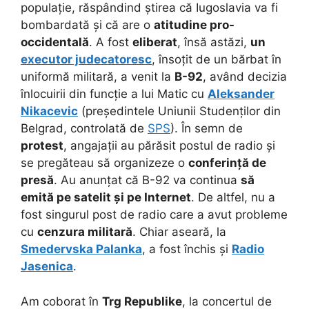
populație, răspândind știrea că Iugoslavia va fi
bombardată și că are o
atitudine pro-
occidentală
. A fost
eliberat
, însă astăzi,
un
executor judecatoresc
, însoțit de un bărbat în
uniformă militară, a venit la
B-92
, având decizia
înlocuirii din funcție a lui Matic cu
Aleksander
Nikacevic
(președintele Uniunii Studenților din
Belgrad, controlată de
SPS
). În semn de
protest
, angajații au părăsit postul de radio și
se pregăteau să organizeze o
conferință de
presă
. Au anunțat că B-92 va continua
să
emită pe satelit și pe Internet
. De altfel, nu a
fost singurul post de radio care a avut probleme
cu
cenzura militară
. Chiar aseară, la
Smedervska Palanka
, a fost închis și
Radio
Jasenica
.
Am coborat în
Trg Republike
, la concertul de