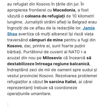
au refugiat din Kosovo în țările din jur. În
apropierea frontierei cu
Macedonia
, a fost
văzută o
coloana de refugiați
de 10 kilometri
lungime. Jurnaliștii străini aflați la Belgrad erau
îngroziți de ce aflau de la redacțiile lor.
Jamie
Shea
avertiza că mulți albanezi își riscă viața
traversând
câmpuri de mine
pentru a fugi din
Kosovo
, dar, printre ei, sunt foarte puțini
bărbați. Purtătorul de cuvant al NATO l-a
acuzat din nou pe
Milosevic
că încearcă
să
destabilizeze întreaga regiune balcanică
,
îndreptând zeci de mii de oameni spre sudul și
vestul provinciei Kosovo. Rezolvarea problemei
refugiaților a căzut
în sarcina Italiei
, ai cărei
reprezentanți trebuie să coordoneze
operațiunile umanitare.