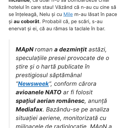
hotelul în care stau! Văzând că n-au cu cine să
se înțeleagă, Nelu și cu
Mile
m-au lăsat în pace
și
au coborât
. Probabil că, pe scări, s-au
enervat și ei, că au rămas la taclale în bar.
MApN
roman
a dezmințit
astăzi,
speculațiile presei provocate de o
știre și o hartă publicate în
prestigiosul săptămânal
“
Newsweek
“, conform cărora
avioanele NATO
ar fi folosit
spațiul aerian românesc
, anunță
Mediafax
. Bazându-se pe analiza
situației aeriene, monitorizată cu
mijloacele de radiolocație, MApN a