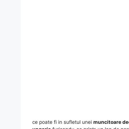
ce poate fi in sufletul unei
muncitoare de