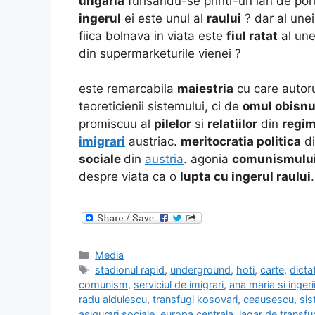
ungaria
furisandu-se printr-un lan de po
ingerul
ei este unul al
raului
? dar al une
fiica bolnava in viata este
fiul ratat
al un
din supermarketurile vienei ?
este remarcabila
maiestria
cu care autor
teoreticienii sistemului, ci de
omul obisnu
promiscuu al
pilelor
si
relatiilor
din
regim
imigrari
austriac.
meritocratia politica
di
sociale
din
austria
. agonia
comunismulu
despre viata ca o
lupta cu ingerul raului
.
Categories
Media
Tags
stadionul rapid
,
underground
,
hoti
,
carte
,
dicta
comunism
,
serviciul de imigrari
,
ana maria si ingeri
radu aldulescu
,
transfugi kosovari
,
ceausescu
,
sis
asigurari sociale
,
europa centrala
,
lagar de transfu