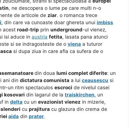
 zbuciumate, stranii si spectaculoasa a
europei
stin
, ne descopera o lume pe care multi n-o
mente de articole de
ziar
. o romanca trece
i
, din care va cunoaste doar ghereta unui
imbiss
in acest
road-trip
prin
underground
-ul vienez,
i isi aduce in
austria
fetita
, lasata pana atunci
reste si se indragosteste de o
viena
a tuturor
easca
si dupa ziua in care afla ca sufera de o
g asemanatoare
din doua
lumi complet diferite
: un
ii ani din
dictatura comunista
a lui
ceausescu
si
ntr-un ritm spectaculos
escroci
de nivelul casei
i kosovari
din lagarul de la
traiskirchen
, un
uf in
delta
cu un
evazionist vienez
in mizerie,
slenderi
cu
prajitura
cu glazura din crema de
riei
aida
din
prater
.