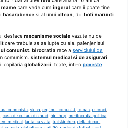
rumb ? dar al unei
fete
care afla la 16 ani ca
i
mame
care vede cum
ingerul
care ii poate tine
ei
basarabence
si al unui
oltean
, doi
hoti marunti
ul desface
mecanisme sociale
vazute nu de
it
care trebuie sa se lupte cu ele. paienjenisul
ul comunist
.
birocratia
rece a
serviciului de
n comunism.
sistemul medical si de asigurari
i
. copilaria
globalizarii
. toate, intr-o
poveste
tura comunista
,
viena
,
regimul comunist
,
roman
,
escroci
,
i
,
casa de cultura din arad
,
hip-hop
,
meritocratia politica
,
tem medical
,
lupta cu viata
,
traiskirchen
,
delta dunarii
,
gi
,
ungaria
,
globalizare
,
anii '90
,
portar de fotbal
,
arad
,