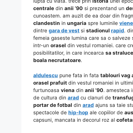
lupta cu viata. trece prin
istoria
unei epoci
centrale
din
anii ’90
si prezentand un
de
cunoastem. am auzit de ea doar din frag
clandestin
in
ungaria
spre luminile
viene
dintre
gara de vest
si
stadionul
rapid
. d
femeia gaseste lumina care sa o salveze s
intr-un
orasel
din vestul romaniei. care c
posibilitatilor, in care incearca
sa straluc
boala necrutatoare
.
aldulescu
pune fata in fata
tablouri va
orasel prafuit
din vestul romaniei in ultim
furtunoasa
viena
din
anii ’90
. amesteca i
de cultura din
arad
cu clanuri de
transfug
portar de fotbal
din
arad
ajuns sa taie st
spectacole de
hip-hop
ale copiilor de
aus
capsuni, mancata in decorul roz al
cofeta