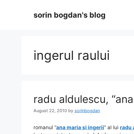
Skip
to
sorin bogdan's blog
content
ingerul raului
radu aldulescu, “ana 
August 22, 2010
by
sorinbogdan
romanul “
ana maria si ingerii
” al lui
radu 