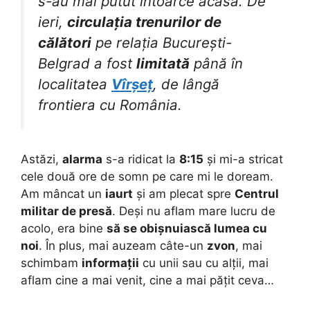
s-au mai putut întoarce acasă. De
ieri,
circulația trenurilor de
călători
pe relația București-
Belgrad a fost
limitată
până în
localitatea
Vîrșeț
, de lângă
frontiera cu România.
Astăzi,
alarma
s-a ridicat la
8:15
și mi-a stricat
cele două ore de somn pe care mi le doream.
Am mâncat un
iaurt
și am plecat spre
Centrul
militar de presă
. Deși nu aflam mare lucru de
acolo, era bine
să se obișnuiască lumea cu
noi
. În plus, mai auzeam câte-un
zvon
, mai
schimbam
informații
cu unii sau cu alții, mai
aflam cine a mai venit, cine a mai pățit ceva…