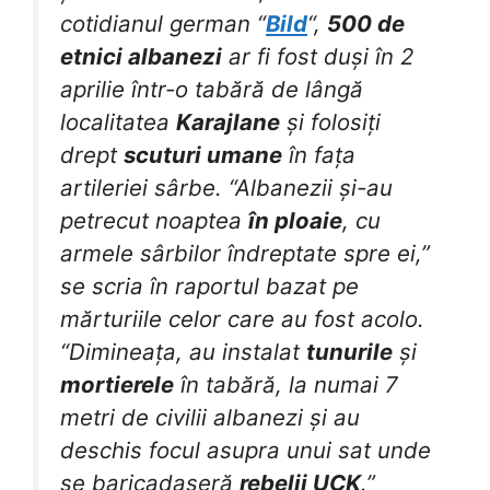
cotidianul german “
Bild
“,
500 de
etnici albanezi
ar fi fost duși în 2
aprilie într-o tabără de lângă
localitatea
Karajlane
și folosiți
drept
scuturi umane
în fața
artileriei sârbe. “Albanezii și-au
petrecut noaptea
în ploaie
, cu
armele sârbilor îndreptate spre ei,”
se scria în raportul bazat pe
mărturiile celor care au fost acolo.
“Dimineața, au instalat
tunurile
și
mortierele
în tabără, la numai 7
metri de civilii albanezi și au
deschis focul asupra unui sat unde
se baricadaseră
rebelii UCK
.”