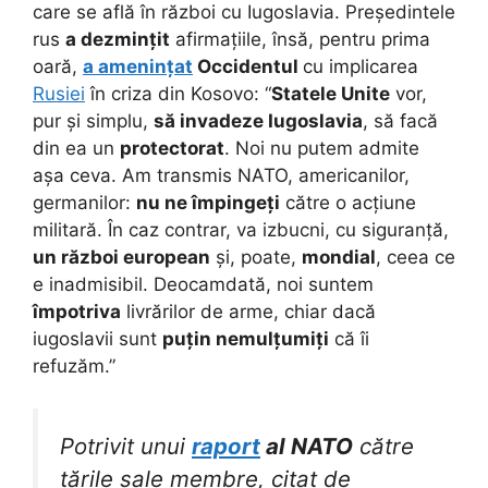
care se află în război cu Iugoslavia. Președintele
rus
a dezmințit
afirmațiile, însă, pentru prima
oară,
a amenințat
Occidentul
cu implicarea
Rusiei
în criza din Kosovo: “
Statele Unite
vor,
pur și simplu,
să invadeze Iugoslavia
, să facă
din ea un
protectorat
. Noi nu putem admite
așa ceva. Am transmis NATO, americanilor,
germanilor:
nu ne împingeți
către o acțiune
militară. În caz contrar, va izbucni, cu siguranță,
un război european
și, poate,
mondial
, ceea ce
e inadmisibil. Deocamdată, noi suntem
împotriva
livrărilor de arme, chiar dacă
iugoslavii sunt
puțin nemulțumiți
că îi
refuzăm.”
Potrivit unui
raport
al NATO
către
țările sale membre, citat de