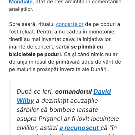
Mondiale
, atât de des amintită în comentariile
analiștilor.
Spre seară, ritualul
concertelor
de pe poduri a
fost reluat. Pentru a nu cădea în monotonie,
tinerii au mai inventat ceva: la inițiativa lor,
înainte de concert, sârbii
se plimbă cu
bicicletele pe poduri
. Ca și când nimic nu ar
deranja mirosul de primăvară adus de vânt de
pe malurile proaspăt înverzite ale Dunării.
După ce ieri,
comandorul
David
Wilby
a dezmințit acuzațiile
sârbilor că bombele lansate
asupra Priștinei ar fi lovit locuințele
civililor, astăzi
a recunoscut
că “în