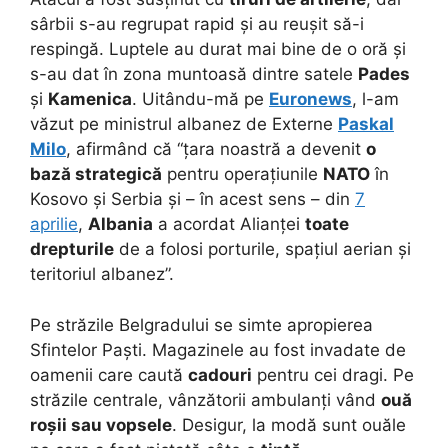
sârbii s-au regrupat rapid și au reușit să-i
respingă. Luptele au durat mai bine de o oră și
s-au dat în zona muntoasă dintre satele
Pades
și
Kamenica
. Uitându-mă pe
Euronews
, l-am
văzut pe ministrul albanez de Externe
Paskal
Milo
, afirmând că “țara noastră a devenit
o
bază strategică
pentru operațiunile
NATO
în
Kosovo și Serbia și – în acest sens – din
7
aprilie
,
Albania
a acordat Alianței
toate
drepturile
de a folosi porturile, spațiul aerian și
teritoriul albanez”.
Pe străzile Belgradului se simte apropierea
Sfintelor Paști. Magazinele au fost invadate de
oamenii care caută
cadouri
pentru cei dragi. Pe
străzile centrale, vânzătorii ambulanți vând
ouă
roșii sau vopsele
. Desigur, la modă sunt ouăle