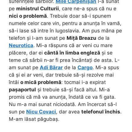
suferințele sârbilor.
Mile Cărpenișan
l-a sunat
pe
ministrul Culturii
, care ne-a spus că nu e
nici o problemă
. Trebuie doar să-i spunem
numele celor care vin, pentru a anunța în vamă,
să-i lase să intre în Iugoslavia. Am pus mâna pe
telefon și l-am sunat pe
Miță Breazu
de la
Neurotica
. Mi-a răspuns că ar veni cu mare
plăcere, dar ei
cântă în limba engleză
și se
teme că sârbii n-ar fi prea încântați de asta. L-
am sunat pe
Adi Bărar
de la
Cargo
. Mi-a spus
că și ei ar veni, dar trebuie să-și rezolve mai
întâi
o mică problemă
: tocmai i-a expirat
pașaportul
și trebuie să-și facă altul. Mi-a
promis că mă va anunța, îndată ce va fi gata.
Nu m-a mai sunat niciodată. Am încercat să-l
sun pe
Nicu Covaci
, dar avea
telefonul închis
.
M-am lăsat păgubaș.