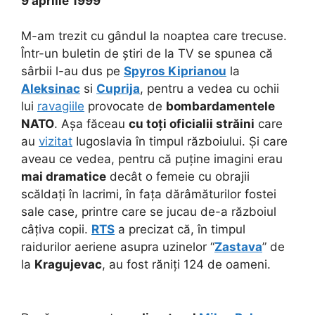
9 aprilie 1999
M-am trezit cu gândul la noaptea care trecuse.
Într-un buletin de știri de la TV se spunea că
sârbii l-au dus pe
Spyros Kiprianou
la
Aleksinac
si
Cuprija
, pentru a vedea cu ochii
lui
ravagiile
provocate de
bombardamentele
NATO
. Așa făceau
cu toți oficialii străini
care
au
vizitat
Iugoslavia în timpul războiului. Și care
aveau ce vedea, pentru că puține imagini erau
mai dramatice
decât o femeie cu obrajii
scăldați în lacrimi, în fața dărâmăturilor fostei
sale case, printre care se jucau de-a războiul
câțiva copii.
RTS
a precizat că, în timpul
raidurilor aeriene asupra uzinelor “
Zastava
” de
la
Kragujevac
, au fost răniți 124 de oameni.