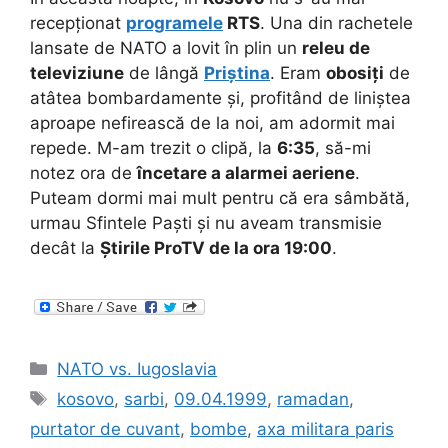
recepționat
programele
RTS
. Una din rachetele
lansate de NATO a lovit în plin un
releu de
televiziune
de lângă
Priștina
. Eram
obosiți
de
atâtea bombardamente și, profitând de liniștea
aproape nefirească de la noi, am adormit mai
repede. M-am trezit o clipă, la
6:35
, să-mi
notez ora de
încetare a alarmei aeriene
.
Puteam dormi mai mult pentru că era sâmbătă,
urmau Sfintele Paști și nu aveam transmisie
decât la
Știrile ProTV de la ora 19:00
.
Categories
NATO vs. Iugoslavia
Tags
kosovo
,
sarbi
,
09.04.1999
,
ramadan
,
purtator de cuvant
,
bombe
,
axa militara paris