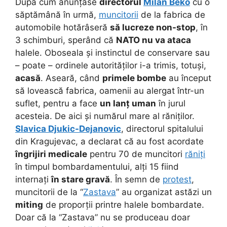
După cum anunțase
directorul
Milan Beko
cu o
săptămână în urmă,
muncitorii
de la fabrica de
automobile hotărâseră
să lucreze non-stop
, în
3 schimburi, sperând că
NATO nu va ataca
halele. Oboseala și instinctul de conservare sau
– poate – ordinele autorităților i-a trimis, totuși,
acasă
. Aseară, când
primele bombe
au început
să lovească fabrica, oamenii au alergat într-un
suflet, pentru a face
un lanț uman
în jurul
acesteia. De aici și numărul mare al răniților.
Slavica Djukic-Dejanovic
, directorul spitalului
din Kragujevac, a declarat că au fost acordate
îngrijiri medicale
pentru 70 de muncitori
răniți
în timpul bombardamentului, alți 15 fiind
internați
în stare gravă
. În semn de
protest
,
muncitorii de la “
Zastava
” au organizat astăzi un
miting
de proporții printre halele bombardate.
Doar că la “Zastava” nu se produceau doar