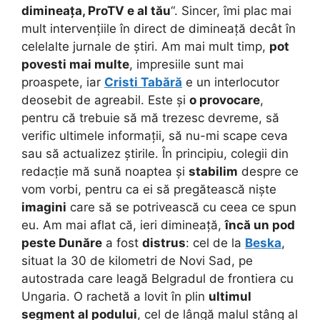
dimineața, ProTV e al tău
“. Sincer, îmi plac mai
mult intervențiile în direct de dimineață decât în
celelalte jurnale de știri. Am mai mult timp,
pot
povesti mai multe
, impresiile sunt mai
proaspete, iar
Cristi Tabără
e un interlocutor
deosebit de agreabil. Este și
o provocare
,
pentru că trebuie să mă trezesc devreme, să
verific ultimele informații, să nu-mi scape ceva
sau să actualizez știrile. În principiu, colegii din
redacție mă sună noaptea și
stabilim
despre ce
vom vorbi, pentru ca ei să pregătească niște
imagini
care să se potrivească cu ceea ce spun
eu. Am mai aflat că, ieri dimineață,
încă un pod
peste Dunăre
a fost
distrus
: cel de la
Beska
,
situat la 30 de kilometri de Novi Sad, pe
autostrada care leagă Belgradul de frontiera cu
Ungaria. O rachetă a lovit în plin
ultimul
segment al podului
, cel de lângă malul stâng al