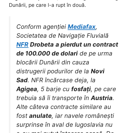
Dunării, pe care l-a rupt în două.
Conform agenției
Mediafax
,
Societatea de Navigație Fluvială
NFR
Drobeta
a pierdut un contract
de 100.000 de dolari
de pe urma
blocării Dunării din cauza
distrugerii podurilor de la
Novi
Sad
. NFR încărcase deja, la
Agigea
, 5 barje cu
fosfați
, pe care
trebuia să îi transporte în
Austria
.
Alte câteva contracte similare au
fost
anulate
, iar navele românești
surprinse în aval de Iugoslavia nu