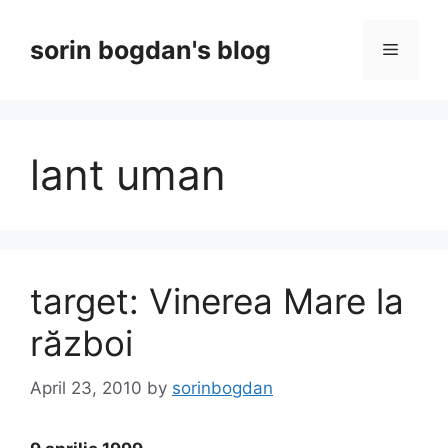
Skip
to
sorin bogdan's blog
Menu
content
lant uman
target: Vinerea Mare la
război
April 23, 2010
by
sorinbogdan