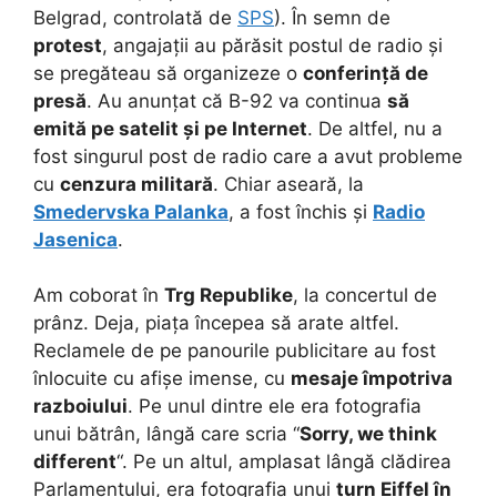
Belgrad, controlată de
SPS
). În semn de
protest
, angajații au părăsit postul de radio și
se pregăteau să organizeze o
conferință de
presă
. Au anunțat că B-92 va continua
să
emită pe satelit și pe Internet
. De altfel, nu a
fost singurul post de radio care a avut probleme
cu
cenzura militară
. Chiar aseară, la
Smedervska Palanka
, a fost închis și
Radio
Jasenica
.
Am coborat în
Trg Republike
, la concertul de
prânz. Deja, piața începea să arate altfel.
Reclamele de pe panourile publicitare au fost
înlocuite cu afișe imense, cu
mesaje împotriva
razboiului
. Pe unul dintre ele era fotografia
unui bătrân, lângă care scria “
Sorry, we think
different
“. Pe un altul, amplasat lângă clădirea
Parlamentului, era fotografia unui
turn Eiffel în