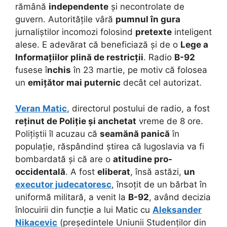
rămână
independente
și necontrolate de
guvern.
Autoritățile vâră
pumnul în gura
jurnaliștilor incomozi folosind
pretexte
inteligent
alese. E adevărat că beneficiază și de o
Lege a
Informațiilor plină de restricții
. Radio
B-92
fusese î
nchis
în 23 martie, pe motiv că folosea
un
emițător mai puternic
decât cel autorizat.
Veran Matic
, directorul postului de radio, a fost
reținut de Poliție și anchetat
vreme de 8 ore.
Polițiștii îl acuzau că
seamănă panică
în
populație, răspândind știrea că Iugoslavia va fi
bombardată și că are o
atitudine pro-
occidentală
. A fost
eliberat
, însă astăzi,
un
executor judecatoresc
, însoțit de un bărbat în
uniformă militară, a venit la
B-92
, având decizia
înlocuirii din funcție a lui Matic cu
Aleksander
Nikacevic
(președintele Uniunii Studenților din