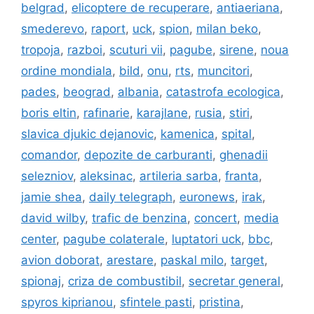
belgrad
,
elicoptere de recuperare
,
antiaeriana
,
smederevo
,
raport
,
uck
,
spion
,
milan beko
,
tropoja
,
razboi
,
scuturi vii
,
pagube
,
sirene
,
noua
ordine mondiala
,
bild
,
onu
,
rts
,
muncitori
,
pades
,
beograd
,
albania
,
catastrofa ecologica
,
boris eltin
,
rafinarie
,
karajlane
,
rusia
,
stiri
,
slavica djukic dejanovic
,
kamenica
,
spital
,
comandor
,
depozite de carburanti
,
ghenadii
selezniov
,
aleksinac
,
artileria sarba
,
franta
,
jamie shea
,
daily telegraph
,
euronews
,
irak
,
david wilby
,
trafic de benzina
,
concert
,
media
center
,
pagube colaterale
,
luptatori uck
,
bbc
,
avion doborat
,
arestare
,
paskal milo
,
target
,
spionaj
,
criza de combustibil
,
secretar general
,
spyros kiprianou
,
sfintele pasti
,
pristina
,