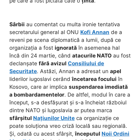
pe care a fost pictată câte o
țintă
.
Sârbii
au comentat cu multa ironie tentativa
secretarului general al ONU
Kofi Annan
de a
reveni pe scena diplomatică a lumii, după ce
organizația a fost
ignorată
în asemenea hal
încă din 24 martie, când
atacurile NATO
au fost
declanșate
fără avizul
Consiliului de
Securitate
. Astăzi, Annan a adresat un
apel
liderilor iugoslavi cerând
încetarea focului
în
Kosovo, care ar implica
suspendarea imediată
a bombardamentelor
. De altfel, modul în care a
început, s-a desfășurat și s-a încheiat războiul
dintre NATO și Iugoslavia ar putea marca
sfârșitul
Națiunilor Unite
ca organizație ce
poate soluționa vreo criză locală sau regională.
Și, odată cu acest sfârșit,
începutul
Noii Ordini