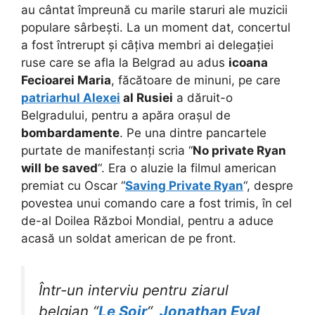
au cântat împreună cu marile staruri ale muzicii
populare sârbești. La un moment dat, concertul
a fost întrerupt și câțiva membri ai delegației
ruse care se afla la Belgrad au adus
icoana
Fecioarei Maria
, făcătoare de minuni, pe care
patriarhul Alexei
al Rusiei
a dăruit-o
Belgradului, pentru a apăra orașul de
bombardamente
. Pe una dintre pancartele
purtate de manifestanți scria “
No private Ryan
will be saved
“. Era o aluzie la filmul american
premiat cu Oscar “
Saving Private Ryan
“, despre
povestea unui comando care a fost trimis, în cel
de-al Doilea Război Mondial, pentru a aduce
acasă un soldat american de pe front.
Într-un interviu pentru ziarul
belgian “
Le Soir
“,
Jonathan Eyal
,