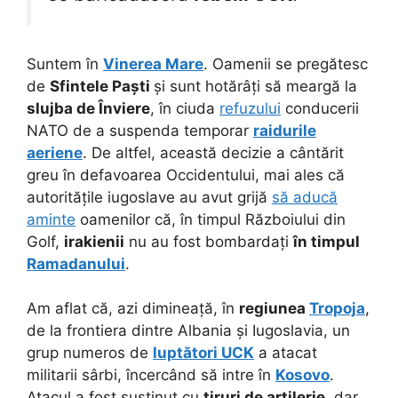
Suntem în
Vinerea Mare
. Oamenii se pregătesc
de
Sfintele Paști
și sunt hotărâți să meargă la
slujba de Înviere
, în ciuda
refuzului
conducerii
NATO de a suspenda temporar
raidurile
aeriene
. De altfel, această decizie a cântărit
greu în defavoarea Occidentului, mai ales că
autoritățile iugoslave au avut grijă
să aducă
aminte
oamenilor că, în timpul Războiului din
Golf,
irakienii
nu au fost bombardați
în timpul
Ramadanului
.
Am aflat că, azi dimineață, în
regiunea
Tropoja
,
de la frontiera dintre Albania și Iugoslavia, un
grup numeros de
luptători UCK
a atacat
militarii sârbi, încercând să intre în
Kosovo
.
Atacul a fost susținut cu
tiruri de artilerie
, dar