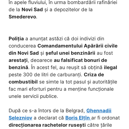
în apele fluviului, în urma bombardării rafinăriei
de la
Novi Sad
și a depozitelor de la
Smederevo
.
Poliția
a anunțat astăzi că doi indivizi din
conducerea
Comandamentului Apărării civile
din Novi Sad
și
șeful unei benzinării
au fost
arestați
, deoarece
au falsificat bonuri de
benzină
. În acest fel, au reușit să obțină
ilegal
peste 300 de litri de carburanți.
Criza de
combustibil
se simte la tot pasul și autoritățile
fac mari eforturi pentru a menține funcționale
unele servicii publice.
După ce s-a întors de la Belgrad,
Ghennadii
Selezniov
a declarat că
Boris Elțîn
ar fi ordonat
direcționarea rachetelor rusești
către țările