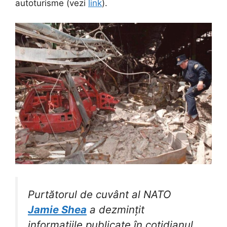
autoturisme (vezi
link
).
Purtătorul de cuvânt al NATO
Jamie Shea
a dezmințit
informațiile publicate în cotidianul