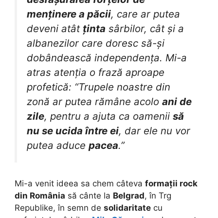
menținere a păcii
, care ar putea
deveni atât
ținta
sârbilor, cât și a
albanezilor care doresc să-și
dobândească independența. Mi-a
atras atenția o frază aproape
profetică: “Trupele noastre din
zonă ar putea rămâne acolo
ani de
zile
, pentru a ajuta ca oamenii
să
nu se ucida între ei
, dar ele nu vor
putea aduce
pacea
.”
Mi-a venit ideea sa chem câteva
formații rock
din România
să cânte la
Belgrad
, în Trg
Republike, în semn de
solidaritate
cu