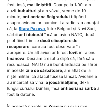
fost, însă,
mai liniștită
. Doar pe la 1:00, am
auzit
bubuituri
și am văzut, vreme de 10
minute,
antiaeriana Belgradului
trăgând
asupra avioanelor inamice. La radio s-a anunțat
că, la
Stara Pazova
, între Belgrad și Novi Sad,
sârbii
ar fi doborât î
ncă un avion NATO, după
pilot fiind trimise
două elicoptere de
recuperare
, care au fost observate în
apropiere. Un alt avion ar fi fost
lovit
în raionul
Imanova
. Deși am crezut o clipă că, fără să o
recunoască, NATO nu îi bombardează pe sârbi
în aceste
zile de sărbătoare
, am aflat de la
niște militari că atacul fusese lansat. Avioanele
au încercat să vină
la joasă înălțime
, de-a
lungul cursului Dunării, însă
antiaeriana sârbă
a
fost la datorie.
În această noapte, în
Kosovo
nu s-au mai