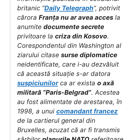
britanic “
Daily Telegraph
“, potrivit
cărora
Franța nu ar avea acces
la
anumite
documente secrete
privitoare la
criza din Kosovo
.
Corespondentul din Washington al
ziarului citase
surse diplomatice
neidentificate, care i-au dezvăluit
că această situație s-ar datora
suspiciunilor
ca ar exista
o axă
militară “Paris-Belgrad”
. Acestea
au fost alimentate de arestarea, în
1998, a unui
comandant francez
de la cartierul general din
Bruxelles, acuzat că ar fi transmis
sârbilor
planurile NATO
referitoare