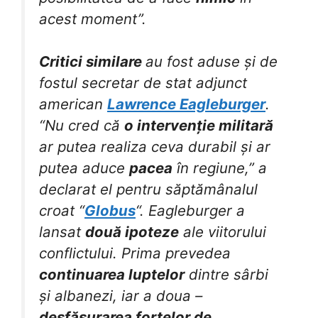
acest moment”.
Critici similare
au fost aduse și de
fostul secretar de stat adjunct
american
Lawrence Eagleburger
.
“Nu cred că
o intervenție militară
ar putea realiza ceva durabil și ar
putea aduce
pacea
în regiune,” a
declarat el pentru săptămânalul
croat “
Globus
“. Eagleburger a
lansat
două ipoteze
ale viitorului
conflictului. Prima prevedea
continuarea luptelor
dintre sârbi
și albanezi, iar a doua –
desfășurarea forțelor de