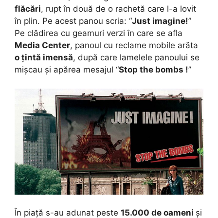
flăcări
, rupt în două de o rachetă care l-a lovit
în plin. Pe acest panou scria: “
Just imagine!
”
Pe clădirea cu geamuri verzi în care se afla
Media Center
, panoul cu reclame mobile arăta
o țintă imensă
, după care lamelele panoului se
mișcau și apărea mesajul “
Stop the bombs !
”
În piață s-au adunat peste
15.000 de oameni
și