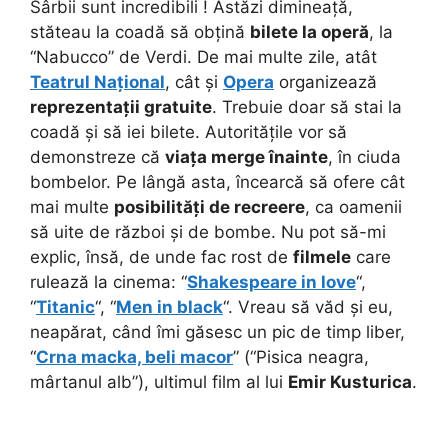
Sârbii sunt incredibili ! Astăzi dimineață,
stăteau la coadă să obțină
bilete la operă
, la
“Nabucco” de Verdi. De mai multe zile, atât
Teatrul Național
, cât și
Opera
organizează
reprezentații gratuite
. Trebuie doar să stai la
coadă și să iei bilete. Autoritățile vor să
demonstreze că
viața merge înainte
, în ciuda
bombelor. Pe lângă asta, încearcă să ofere cât
mai multe
posibilități de recreere
, ca oamenii
să uite de război și de bombe. Nu pot să-mi
explic, însă, de unde fac rost de
filmele
care
rulează la cinema: “
Shakespeare in love
“,
“
Titanic
“, “
Men in black
“. Vreau să văd și eu,
neapărat, când îmi găsesc un pic de timp liber,
“
Crna macka, beli macor
” (“Pisica neagra,
mârtanul alb”), ultimul film al lui
Emir Kusturica
.