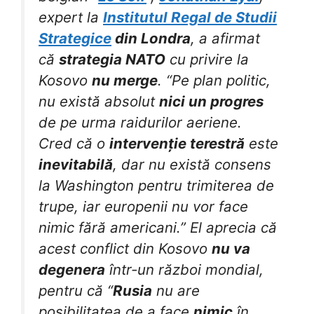
expert la
Institutul Regal de Studii
Strategice
din Londra
, a afirmat
că
strategia NATO
cu privire la
Kosovo
nu merge
. “Pe plan politic,
nu există absolut
nici un progres
de pe urma raidurilor aeriene.
Cred că o
intervenție terestră
este
inevitabilă
, dar nu există consens
la Washington pentru trimiterea de
trupe, iar europenii nu vor face
nimic fără americani.” El aprecia că
acest conflict din Kosovo
nu va
degenera
într-un război mondial,
pentru că “
Rusia
nu are
posibilitatea de a face
nimic
în