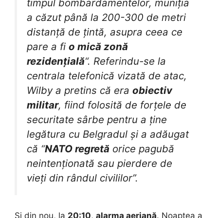
timpul bombardamentelor, muniția
a căzut până la 200-300 de metri
distanță de țintă, asupra ceea ce
pare a fi
o mică zonă
rezidențială
“. Referindu-se la
centrala telefonică vizată de atac,
Wilby a pretins că era
obiectiv
militar
, fiind folosită de forțele de
securitate sârbe pentru a ține
legătura cu Belgradul și a adăugat
că “
NATO regretă
orice pagubă
neintenționată sau pierdere de
vieți din rândul civililor”.
Și din nou, la
20:10
,
alarma aeriană
. Noaptea a