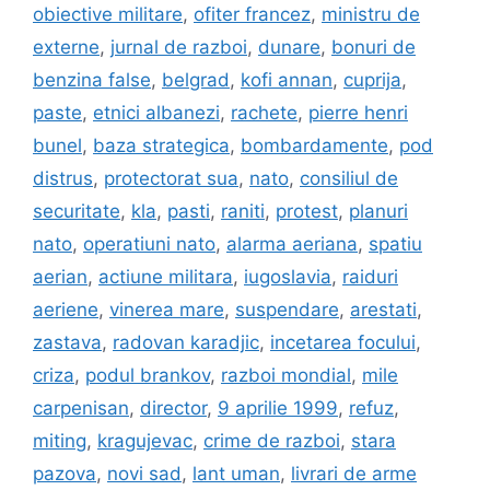
obiective militare
,
ofiter francez
,
ministru de
externe
,
jurnal de razboi
,
dunare
,
bonuri de
benzina false
,
belgrad
,
kofi annan
,
cuprija
,
paste
,
etnici albanezi
,
rachete
,
pierre henri
bunel
,
baza strategica
,
bombardamente
,
pod
distrus
,
protectorat sua
,
nato
,
consiliul de
securitate
,
kla
,
pasti
,
raniti
,
protest
,
planuri
nato
,
operatiuni nato
,
alarma aeriana
,
spatiu
aerian
,
actiune militara
,
iugoslavia
,
raiduri
aeriene
,
vinerea mare
,
suspendare
,
arestati
,
zastava
,
radovan karadjic
,
incetarea focului
,
criza
,
podul brankov
,
razboi mondial
,
mile
carpenisan
,
director
,
9 aprilie 1999
,
refuz
,
miting
,
kragujevac
,
crime de razboi
,
stara
pazova
,
novi sad
,
lant uman
,
livrari de arme