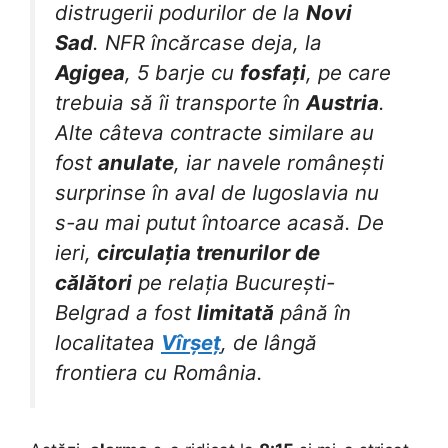
distrugerii podurilor de la
Novi
Sad
. NFR încărcase deja, la
Agigea
, 5 barje cu
fosfați
, pe care
trebuia să îi transporte în
Austria
.
Alte câteva contracte similare au
fost
anulate
, iar navele românești
surprinse în aval de Iugoslavia nu
s-au mai putut întoarce acasă. De
ieri,
circulația trenurilor de
călători
pe relația București-
Belgrad a fost
limitată
până în
localitatea
Vîrșeț
, de lângă
frontiera cu România.