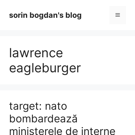
Skip
to
sorin bogdan's blog
Menu
content
lawrence
eagleburger
target: nato
bombardează
ministerele de interne