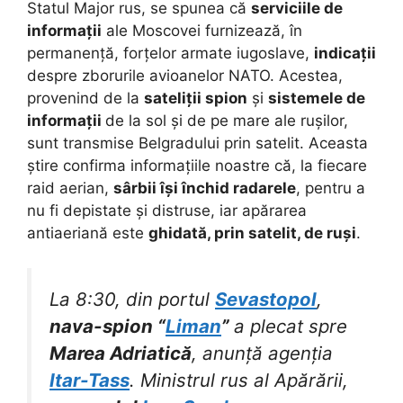
Statul Major rus, se spunea că
serviciile de
informații
ale Moscovei furnizează, în
permanență, forțelor armate iugoslave,
indicații
despre zborurile avioanelor NATO. Acestea,
provenind de la
sateliții spion
și
sistemele de
informații
de la sol și de pe mare ale rușilor,
sunt transmise Belgradului prin satelit. Aceasta
știre confirma informațiile noastre că, la fiecare
raid aerian,
sârbii își închid radarele
, pentru a
nu fi depistate și distruse, iar apărarea
antiaeriană este
ghidată, prin satelit, de ruși
.
La 8:30, din portul
Sevastopol
,
nava-spion “
Liman
”
a plecat spre
Marea Adriatică
, anunță agenția
Itar-Tass
. Ministrul rus al Apărării,