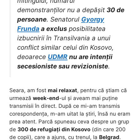
mitingului, numărul
demonstranților nu a depășit
30 de
persoane
. Senatorul
Gyorgy
Frunda
a exclus
posibilitatea
izbucnirii în Transilvania a unui
conflict similar celui din Kosovo,
deoarece
UDMR
nu are intenții
secesioniste sau revizioniste
.
Seara, am fost
mai relaxat
, pentru că știam că
urmează
week-end
-ul și aveam mai puține
transmisii în direct. După ce mi-am transmis
corespondența, m-am uitat la știri, însă nu eram
prea atent. Parcă spuneau ceva despre un grup
de
300 de refugiați din Kosovo
(din care 200
de copii), care a ajuns, cu trenul, la
Belgrad
.