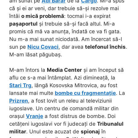
am sunat pe
Adi Bărar
de la
Cargo
. Mi-a spus
că și ei ar veni, dar trebuie să-și rezolve mai
întâi
o mică problemă
: tocmai i-a expirat
pașaportul
și trebuie să-și facă altul. Mi-a
promis că mă va anunța, îndată ce va fi gata.
Nu m-a mai sunat niciodată. Am încercat să-l
sun pe
Nicu Covaci
, dar avea
telefonul închis
.
M-am lăsat păgubaș.
M-am întors la
Media Center
și am început să
aflu ce s-a mai întâmplat. Azi dimineață, la
Stari Trg
, lângă Kosovska Mitrovica, au fost
lansate mai multe
bombe cu fragmentație
. La
Prizren
, a fost lovit un releu al televiziunii
iugoslave. Un centru de comandă militar din
orașul
Vranje
a fost distrus de bombe. Doi
cetățeni iugoslavi vor fi judecați de
Tribunalul
militar
. Unul este acuzat de
spionaj
în