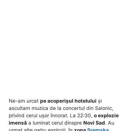
Ne-am urcat
pe acoperișul hotelului
și
ascultam muzica de la concertul din Salonic,
privind cerul ușor înnorat. La 22:30,
o explozie
imensă
a luminat cerul dinspre
Novi Sad
. Au
urmat alte patru explozii, în
zona
Sremska