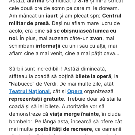
Astăzi,
alarma
s-a ridicat la
8:15
și mi-a stricat
cele două ore de somn pe care mi le doream.
Am mâncat un
iaurt
și am plecat spre
Centrul
militar de presă
. Deși nu aflam mare lucru de
acolo, era bine
să se obișnuiască lumea cu
noi
. În plus, mai auzeam câte-un
zvon
, mai
schimbam
informații
cu unii sau cu alții, mai
aflam cine a mai venit, cine a mai pățit ceva…
Sârbii sunt incredibili ! Astăzi dimineață,
stăteau la coadă să obțină
bilete la operă
, la
“Nabucco” de Verdi. De mai multe zile, atât
Teatrul Național
, cât și
Opera
organizează
reprezentații gratuite
. Trebuie doar să stai la
coadă și să iei bilete. Autoritățile vor să
demonstreze că
viața merge înainte
, în ciuda
bombelor. Pe lângă asta, încearcă să ofere cât
mai multe
posibilități de recreere
, ca oamenii