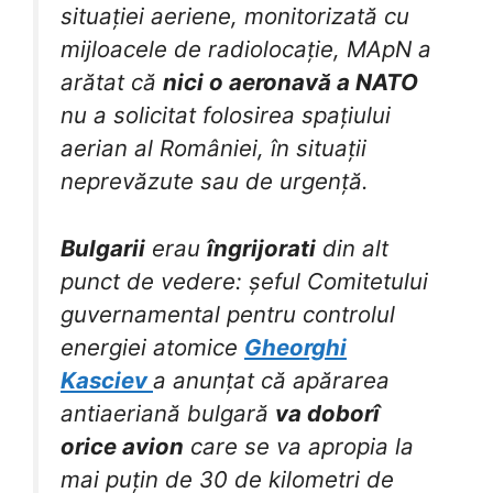
situației aeriene, monitorizată cu
mijloacele de radiolocație, MApN a
arătat că
nici o aeronavă a NATO
nu a solicitat folosirea spațiului
aerian al României, în situații
neprevăzute sau de urgență.
Bulgarii
erau
îngrijorati
din alt
punct de vedere: șeful Comitetului
guvernamental pentru controlul
energiei atomice
Gheorghi
Kasciev
a anunțat că apărarea
antiaeriană bulgară
va doborî
orice avion
care se va apropia la
mai puțin de 30 de kilometri de