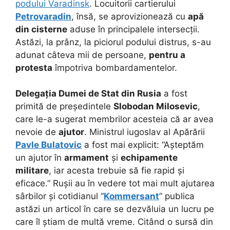
podului Varadinsk
. Locuitorii cartierului
Petrovaradin
, însă, se aprovizionează cu
apă
din cisterne
aduse în principalele intersecții.
Astăzi, la prânz, la piciorul podului distrus, s-au
adunat câteva mii de persoane,
pentru a
protesta
împotriva bombardamentelor.
Delegația Dumei de Stat din Rusia
a fost
primită de președintele
Slobodan Milosevic
,
care le-a sugerat membrilor acesteia că ar avea
nevoie de
ajutor
. Ministrul iugoslav al Apărării
Pavle Bulatovic
a fost mai explicit: “Așteptăm
un ajutor în
armament
și
echipamente
militare
, iar acesta trebuie să fie rapid și
eficace.” Rușii au în vedere tot mai mult ajutarea
sârbilor și cotidianul “
Kommersant
” publica
astăzi un articol în care se dezvăluia un lucru pe
care îl știam de multă vreme. Citând o sursă din