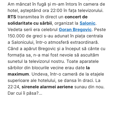
Am mâncat în fugă și m-am întors în camera de
hotel, așteptând ora 22:00 în fața televizorului.
RTS
transmitea în direct un
concert de
solidaritate cu sârbii
, organizat la
Salonic
.
Vedeta serii era celebrul
Goran Bregovic
. Peste
150.000 de greci s-au adunat în piața centrala
a Salonicului, într-o atmosferă extraordinară.
Când a apărut Bregovic și a început să cânte cu
formația sa, n-a mai fost nevoie să ascultăm
sunetul la televizorul nostru. Toate aparatele
sârbilor din blocurile vecine erau date
la
maximum
. Undeva, într-o cameră de la etajele
superioare ale hotelului, se dansa în draci. La
22:24,
sirenele alarmei aeriene
sunau din nou.
Dar cui îi păsa?…