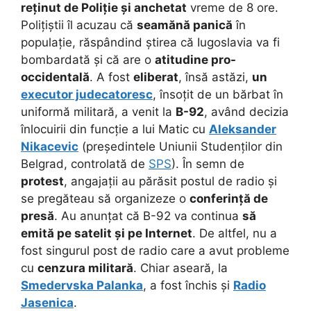
reținut de Poliție și anchetat
vreme de 8 ore.
Polițiștii îl acuzau că
seamănă panică
în
populație, răspândind știrea că Iugoslavia va fi
bombardată și că are o
atitudine pro-
occidentală
. A fost
eliberat
, însă astăzi,
un
executor judecatoresc
, însoțit de un bărbat în
uniformă militară, a venit la
B-92
, având decizia
înlocuirii din funcție a lui Matic cu
Aleksander
Nikacevic
(președintele Uniunii Studenților din
Belgrad, controlată de
SPS
). În semn de
protest
, angajații au părăsit postul de radio și
se pregăteau să organizeze o
conferință de
presă
. Au anunțat că B-92 va continua
să
emită pe satelit și pe Internet
. De altfel, nu a
fost singurul post de radio care a avut probleme
cu
cenzura militară
. Chiar aseară, la
Smedervska Palanka
, a fost închis și
Radio
Jasenica
.