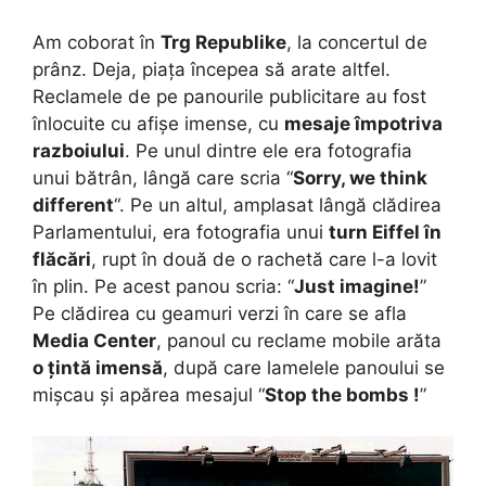
Am coborat în
Trg Republike
, la concertul de
prânz. Deja, piața începea să arate altfel.
Reclamele de pe panourile publicitare au fost
înlocuite cu afișe imense, cu
mesaje împotriva
razboiului
. Pe unul dintre ele era fotografia
unui bătrân, lângă care scria “
Sorry, we think
different
“. Pe un altul, amplasat lângă clădirea
Parlamentului, era fotografia unui
turn Eiffel în
flăcări
, rupt în două de o rachetă care l-a lovit
în plin. Pe acest panou scria: “
Just imagine!
”
Pe clădirea cu geamuri verzi în care se afla
Media Center
, panoul cu reclame mobile arăta
o țintă imensă
, după care lamelele panoului se
mișcau și apărea mesajul “
Stop the bombs !
”