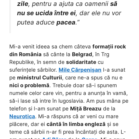
zile
, pentru a ajuta ca oamenii
să
nu se ucida între ei
, dar ele nu vor
putea aduce
pacea
.”
Mi-a venit ideea sa chem câteva
formații rock
din România
să cânte la
Belgrad
, în Trg
Republike, în semn de
solidaritate
cu
suferințele sârbilor.
Mile Cărpenișan
l-a sunat
pe
ministrul Culturii
, care ne-a spus că nu e
nici o problemă
. Trebuie doar să-i spunem
numele celor care vin, pentru a anunța în vamă,
să-i lase să intre în Iugoslavia. Am pus mâna pe
telefon și l-am sunat pe
Miță Breazu
de la
Neurotica
. Mi-a răspuns că ar veni cu mare
plăcere, dar ei
cântă în limba engleză
și se
teme că sârbii n-ar fi prea încântați de asta. L-