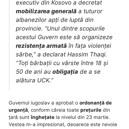
executiv din Kosovo a decretat
mobilizarea generală
a tuturor
albanezilor apți de luptă din
provincie. “Unul dintre scopurile
acestui Guvern este să organizeze
rezistența armată
în fața violenței
sârbe,” a declarat Hassim Thaqi.
“Toți bărbații cu vârste între 18 și
50 de ani au
obligația
de a se
alătura UCK.”
Guvernul iugoslav a aprobat o
ordonanță de
urgență
, conform căreia toate
prețurile
din
țară sunt
înghețate
la nivelul din 23 martie.
Vestea m-a impresionat, deoarece este nevoie