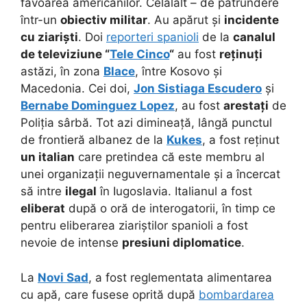
favoarea americanilor. Celălalt – de pătrundere
într-un
obiectiv militar
. Au apărut și
incidente
cu ziariști
. Doi
reporteri spanioli
de la
canalul
de televiziune “
Tele Cinco
“
au fost
reținuți
astăzi, în zona
Blace
, între Kosovo și
Macedonia. Cei doi,
Jon Sistiaga Escudero
și
Bernabe Dominguez Lopez
, au fost
arestați
de
Poliția sârbă. Tot azi dimineață, lângă punctul
de frontieră albanez de la
Kukes
, a fost reținut
un italian
care pretindea că este membru al
unei organizații neguvernamentale și a încercat
să intre
ilegal
în Iugoslavia. Italianul a fost
eliberat
după o oră de interogatorii, în timp ce
pentru eliberarea ziariștilor spanioli a fost
nevoie de intense
presiuni diplomatice
.
La
Novi Sad
, a fost reglementata alimentarea
cu apă, care fusese oprită după
bombardarea