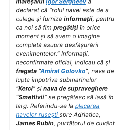
mareșalul
Igor Sergheev
a
declarat că “rolul navei este de a
culege și furniza
informații
, pentru
ca noi să fim
pregătiți
în orice
moment și să avem o imagine
completă asupra desfășurării
evenimentelor.” Informații,
neconfirmate oficial, indicau că și
fregata “
Amiral Golovko
“
, nava de
lupta împotriva submarinelor
“
Kerci
” și
nava de supraveghere
“Smetlivii”
se pregătesc să iasă în
larg. Referindu-se la
plecarea
navelor rusești
spre Adriatica,
James Rubin
, purtătorul de cuvânt