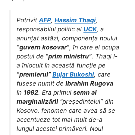
Potrivit
AFP
,
Hassim Thaqi
,
responsabilul politic al
UCK
, a
anunțat astăzi, componența noului
“guvern kosovar”
, în care el ocupa
postul de
“prim ministru”
. Thaqi l-
a înlocuit în această funcție pe
“premierul”
Bujar Bukoshi
, care
fusese numit de
Ibrahim Rugova
în
1992
. Era primul
semn al
marginalizării
“președintelui” din
Kosovo, fenomen care avea să se
accentueze tot mai mult de-a
lungul acestei primăveri. Noul