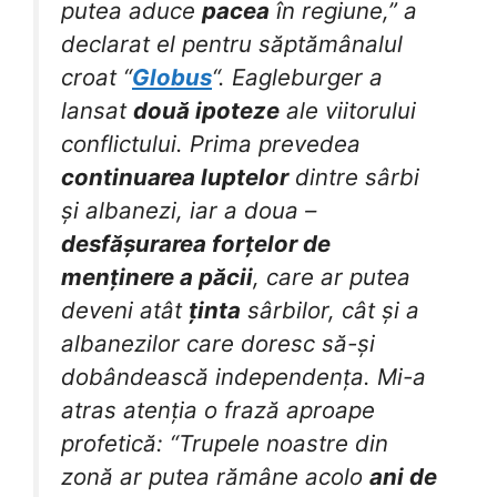
putea aduce
pacea
în regiune,” a
declarat el pentru săptămânalul
croat “
Globus
“. Eagleburger a
lansat
două ipoteze
ale viitorului
conflictului. Prima prevedea
continuarea luptelor
dintre sârbi
și albanezi, iar a doua –
desfășurarea forțelor de
menținere a păcii
, care ar putea
deveni atât
ținta
sârbilor, cât și a
albanezilor care doresc să-și
dobândească independența. Mi-a
atras atenția o frază aproape
profetică: “Trupele noastre din
zonă ar putea rămâne acolo
ani de