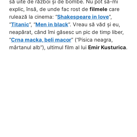
să uite de război și de bombe. Nu pot să-mi
explic, însă, de unde fac rost de
filmele
care
rulează la cinema: “
Shakespeare in love
“,
“
Titanic
“, “
Men in black
“. Vreau să văd și eu,
neapărat, când îmi găsesc un pic de timp liber,
“
Crna macka, beli macor
” (“Pisica neagra,
mârtanul alb”), ultimul film al lui
Emir Kusturica
.