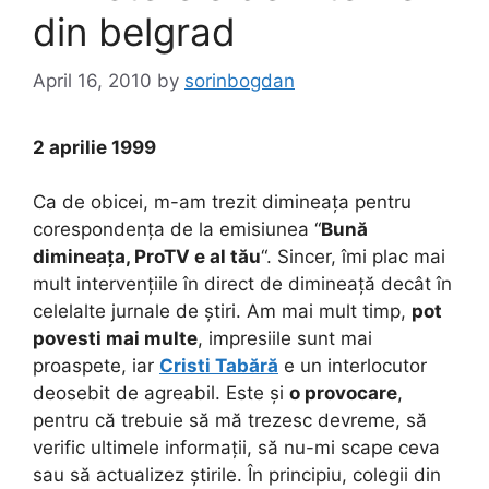
din belgrad
April 16, 2010
by
sorinbogdan
2 aprilie 1999
Ca de obicei, m-am trezit dimineața pentru
corespondența de la emisiunea “
Bună
dimineața, ProTV e al tău
“. Sincer, îmi plac mai
mult intervențiile în direct de dimineață decât în
celelalte jurnale de știri. Am mai mult timp,
pot
povesti mai multe
, impresiile sunt mai
proaspete, iar
Cristi Tabără
e un interlocutor
deosebit de agreabil. Este și
o provocare
,
pentru că trebuie să mă trezesc devreme, să
verific ultimele informații, să nu-mi scape ceva
sau să actualizez știrile. În principiu, colegii din