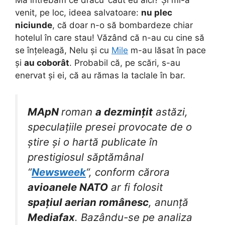
venit, pe loc, ideea salvatoare:
nu plec
niciunde
, că doar n-o să bombardeze chiar
hotelul în care stau! Văzând că n-au cu cine să
se înțeleagă, Nelu și cu
Mile
m-au lăsat în pace
și
au coborât
. Probabil că, pe scări, s-au
enervat și ei, că au rămas la taclale în bar.
MApN
roman
a dezmințit
astăzi,
speculațiile presei provocate de o
știre și o hartă publicate în
prestigiosul săptămânal
“
Newsweek
“, conform cărora
avioanele NATO
ar fi folosit
spațiul aerian românesc
, anunță
Mediafax
. Bazându-se pe analiza