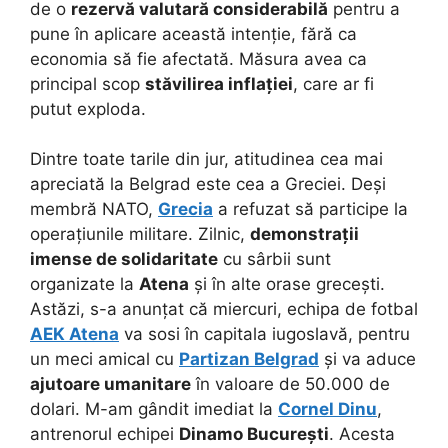
de o
rezervă valutară considerabilă
pentru a
pune în aplicare această intenție, fără ca
economia să fie afectată. Măsura avea ca
principal scop
stăvilirea inflației
, care ar fi
putut exploda.
Dintre toate tarile din jur, atitudinea cea mai
apreciată la Belgrad este cea a Greciei. Deși
membră NATO,
Grecia
a refuzat să participe la
operațiunile militare. Zilnic,
demonstrații
imense de solidaritate
cu sârbii sunt
organizate la
Atena
și în alte orase grecești.
Astăzi, s-a anunțat că miercuri, echipa de fotbal
AEK Atena
va sosi în capitala iugoslavă, pentru
un meci amical cu
Partizan Belgrad
și va aduce
ajutoare umanitare
în valoare de 50.000 de
dolari. M-am gândit imediat la
Cornel Dinu
,
antrenorul echipei
Dinamo București
. Acesta