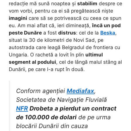
redacție mă sună noaptea și
stabilim
despre ce
vom vorbi, pentru ca ei să pregătească niște
imagini
care să se potrivească cu ceea ce spun
eu. Am mai aflat că, ieri dimineață,
încă un pod
peste Dunăre
a fost
distrus
: cel de la
Beska
,
situat la 30 de kilometri de Novi Sad, pe
autostrada care leagă Belgradul de frontiera cu
Ungaria. O rachetă a lovit în plin
ultimul
segment al podului
, cel de lângă malul stâng al
Dunării, pe care l-a rupt în două.
Conform agenției
Mediafax
,
Societatea de Navigație Fluvială
NFR
Drobeta
a pierdut un contract
de 100.000 de dolari
de pe urma
blocării Dunării din cauza