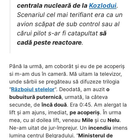
centrala nucleară de la
Kozlodui
.
Scenariul cel mai terifiant era ca un
avion scăpat de sub control sau al
cărui pilot s-ar fi catapultat
să
cadă peste reactoare
.
Până la urmă, am coborât și eu de pe acoperiș
si m-am dus în cameră. Mă uitam la televizor,
unde sârbii se pregăteau să difuzeze trilogia
“
Războiul stelelor
“. Deodată, am auzit
o
bubuitură puternică
, urmată, la câteva
secunde, de
încă două
. Era 0:45. Am alergat la
lift și am ajuns, imediat,
pe acoperiș
. În urma
mea, cu al doilea lift, veneau
Mile
și cu
Nelu
.
Ne-am uitat de jur-împrejur. Un
incendiu
imens
lumina centrul Belgradului. “
Ministerul de