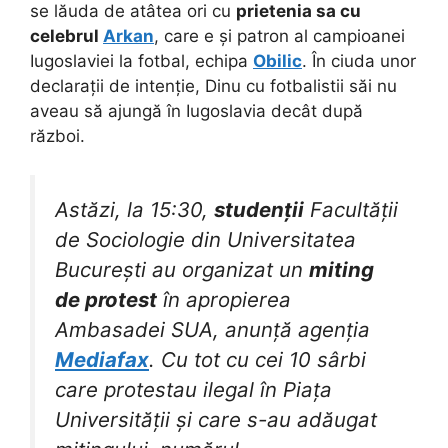
se lăuda de atâtea ori cu
prietenia sa cu
celebrul
Arkan
, care e și patron al campioanei
Iugoslaviei la fotbal, echipa
Obilic
. În ciuda unor
declarații de intenție, Dinu cu fotbalistii săi nu
aveau să ajungă în Iugoslavia decât după
război.
Astăzi, la 15:30,
studenții
Facultății
de Sociologie din Universitatea
București au organizat un
miting
de protest
în apropierea
Ambasadei SUA, anunță agenția
Mediafax
. Cu tot cu cei 10 sârbi
care protestau ilegal în Piața
Universității și care s-au adăugat