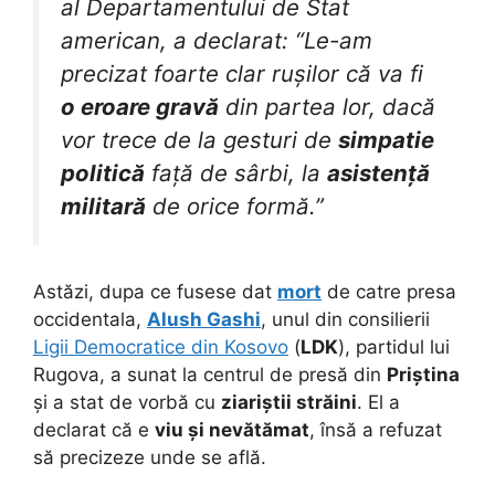
al Departamentului de Stat
american, a declarat: “Le-am
precizat foarte clar rușilor că va fi
o eroare gravă
din partea lor, dacă
vor trece de la gesturi de
simpatie
politică
față de sârbi, la
asistență
militară
de orice formă.”
Astăzi, dupa ce fusese dat
mort
de catre presa
occidentala,
Alush Gashi
, unul din consilierii
Ligii Democratice din Kosovo
(
LDK
), partidul lui
Rugova, a sunat la centrul de presă din
Priștina
și a stat de vorbă cu
ziariștii străini
. El a
declarat că e
viu și nevătămat
, însă a refuzat
să precizeze unde se află.