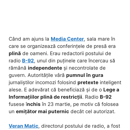
Când am ajuns la
Media Center
, sala mare în
care se organizează conferințele de presă era
plină
de oameni. Erau redactorii postului de
radio
B-92
, unul din puținele care încercau să
rămână
independente
și necontrolate de
guvern.
Autoritățile vâră
pumnul în gura
jurnaliștilor incomozi folosind
pretexte
inteligent
alese. E adevărat că beneficiază și de o
Lege a
Informațiilor plină de restricții
. Radio
B-92
fusese î
nchis
în 23 martie, pe motiv că folosea
un
emițător mai puternic
decât cel autorizat.
Veran Matic
, directorul postului de radio, a fost