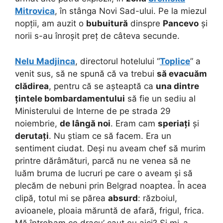
Mitrovica
, în stânga Novi Sad-ului. Pe la miezul
nopții, am auzit o
bubuitură
dinspre
Pancevo
și
norii s-au înroșit preț de câteva secunde.
Nelu Madjinca
, directorul hotelului “
Toplice
” a
venit sus, să ne spună că va trebui
să evacuăm
clădirea
, pentru că se așteaptă ca
una dintre
țintele bombardamentului
să fie un sediu al
Ministerului de Interne de pe strada 29
noiembrie,
de lângă noi
. Eram cam
speriați
și
derutați
. Nu știam ce să facem. Era un
sentiment ciudat. Deși nu aveam chef să murim
printre dărâmături, parcă nu ne venea să ne
luăm bruma de lucruri pe care o aveam și să
plecăm de nebuni prin Belgrad noaptea. În acea
clipă, totul mi se părea
absurd
: războiul,
avioanele, ploaia măruntă de afară, frigul, frica.
Mă întrebam ce dracu’ caut eu aici? Și mi-a