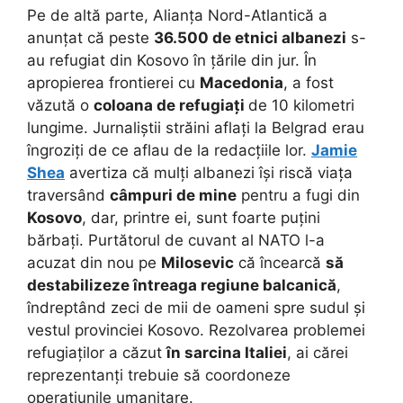
Pe de altă parte, Alianța Nord-Atlantică a
anunțat că peste
36.500 de etnici albanezi
s-
au refugiat din Kosovo în țările din jur. În
apropierea frontierei cu
Macedonia
, a fost
văzută o
coloana de refugiați
de 10 kilometri
lungime. Jurnaliștii străini aflați la Belgrad erau
îngroziți de ce aflau de la redacțiile lor.
Jamie
Shea
avertiza că mulți albanezi își riscă viața
traversând
câmpuri de mine
pentru a fugi din
Kosovo
, dar, printre ei, sunt foarte puțini
bărbați. Purtătorul de cuvant al NATO l-a
acuzat din nou pe
Milosevic
că încearcă
să
destabilizeze întreaga regiune balcanică
,
îndreptând zeci de mii de oameni spre sudul și
vestul provinciei Kosovo. Rezolvarea problemei
refugiaților a căzut
în sarcina Italiei
, ai cărei
reprezentanți trebuie să coordoneze
operațiunile umanitare.