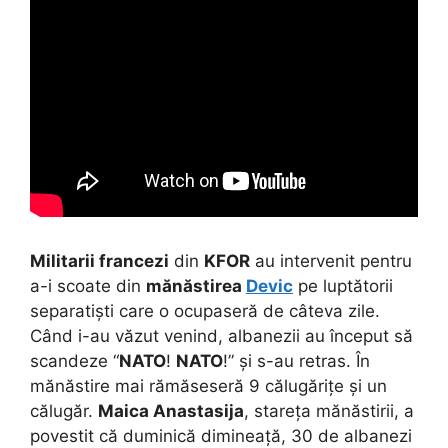
Militarii francezi
din
KFOR
au intervenit pentru
a-i scoate din
mănăstirea
Devic
pe luptătorii
separatiști care o ocupaseră de câteva zile.
Când i-au văzut venind, albanezii au început să
scandeze “
NATO
!
NATO
!” și s-au retras. În
mănăstire mai rămăseseră 9 călugărițe și un
călugăr.
Maica Anastasija
, stareța mănăstirii, a
povestit că duminică dimineață, 30 de albanezi