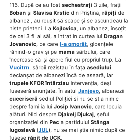
116. După ce au fost
sechestrați
3 zile, frații
Boban
și
Slavisa Krstic
din Priștina,
răpiți
de
albanezi, au reușit să scape și se ascundeau la
niște prieteni. La
Kojlovica
, un albanez, însoțit
de cei 3 fii ai săi, a intrat în curtea lui
Dragan
Jovanovic
, pe care
l-a omorât
, gloanțele
rănind-o grav și pe
mama
sârbului, care
încercase să-și apere fiul cu propriul trup. La
Vucitrn
, sârbii rezistau în fața
asediului
declanșat de albanezi încă de aseară, iar
trupele KFOR întârziau
intervenția, deși
fuseseră anunțate. În satul
Janjevo
, albanezii
cuceriseră
sediul Poliției și nu se știa nimic
despre familia lui
Josip Ivanovic
, care locuia
alături. Nici despre
Djakelj Djukaj
, șeful
organizației din
Pec
a partidului
Stânga
Iugoslavă
(
JUL
), nu se mai știa nimic după ce
fusese
răpit de UCK.