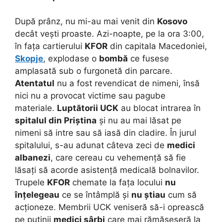
După prânz, nu mi-au mai venit din
Kosovo
decât vești proaste. Azi-noapte, pe la ora 3:00,
în fața cartierului
KFOR
din capitala Macedoniei,
Skopje
, explodase o
bombă
ce fusese
amplasată sub o furgonetă din parcare.
Atentatul
nu a fost revendicat de nimeni, însă
nici nu a provocat victime sau pagube
materiale.
Luptătorii UCK
au blocat intrarea în
spitalul din Priștina
și nu au mai lăsat pe
nimeni să intre sau să iasă din cladire. În jurul
spitalului, s-au adunat câteva zeci de
medici
albanezi
, care cereau cu vehemență să fie
lăsați să acorde asistență medicală bolnavilor.
Trupele
KFOR
chemate la fața locului
nu
înțelegeau
ce se întâmplă și
nu știau
cum să
acționeze. Membrii UCK veniseră să-i oprească
pe puținii
medici sârbi
care mai rămăseseră la