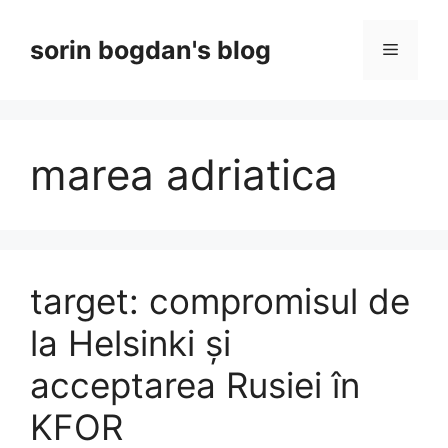
Skip
to
sorin bogdan's blog
Menu
content
marea adriatica
target: compromisul de
la Helsinki și
acceptarea Rusiei în
KFOR