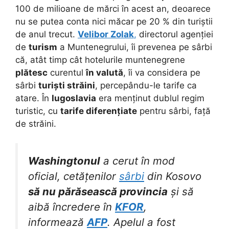
100 de milioane de mărci în acest an, deoarece
nu se putea conta nici măcar pe 20 % din turiștii
de anul trecut.
Velibor Zolak
,
directorul agenției
de
turism
a Muntenegrului, îi prevenea pe sârbi
că, atât timp cât hotelurile muntenegrene
plătesc
curentul
în valută
, îi va considera pe
sârbi
turiști străini
, percepându-le tarife ca
atare. În
Iugoslavia
era menținut dublul regim
turistic, cu
tarife diferențiate
pentru sârbi, față
de străini.
Washingtonul
a cerut în mod
oficial, cetățenilor
sârbi
din Kosovo
să nu părăsească provincia
și să
aibă încredere în
KFOR
,
informează
AFP
. Apelul a fost