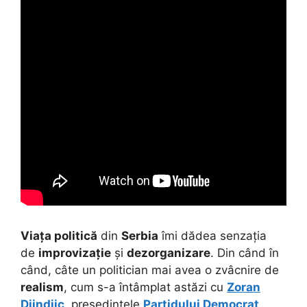
Viața politică
din
Serbia
îmi dădea senzația
de
improvizație
și
dezorganizare
. Din când în
când, câte un politician mai avea o zvâcnire de
realism
, cum s-a întâmplat astăzi cu
Zoran
Djindjic
, președintele
Partidului Democrat
.