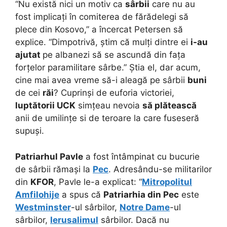
“Nu există nici un motiv ca
sârbii
care nu au
fost implicați în comiterea de fărădelegi să
plece din Kosovo,” a încercat Petersen să
explice. “Dimpotrivă, știm că mulți dintre ei
i-au
ajutat
pe albanezi să se ascundă din fața
forțelor paramilitare sârbe.” Știa el, dar acum,
cine mai avea vreme să-i aleagă pe sârbii
buni
de cei
răi
? Cuprinși de euforia victoriei,
luptătorii UCK
simțeau nevoia
să plătească
anii de umilințe si de teroare la care fuseseră
supuși.
Patriarhul Pavle
a fost întâmpinat cu bucurie
de sârbii rămași la
Pec
. Adresându-se militarilor
din
KFOR
, Pavle le-a explicat: “
Mitropolitul
Amfilohije
a spus că
Patriarhia din Pec
este
Westminster
-ul sârbilor,
Notre Dame
-ul
sârbilor,
Ierusalimul
sârbilor. Dacă nu