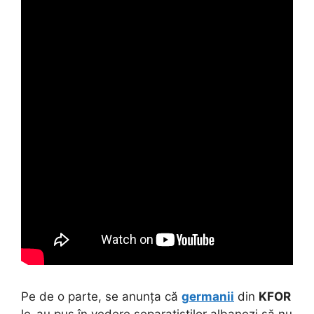
Pe de o parte, se anunța că
germanii
din
KFOR
le-au pus în vedere separatiștilor albanezi să nu