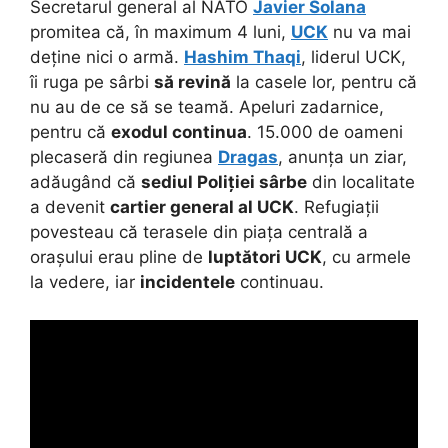
Secretarul general al NATO
Javier Solana
promitea că, în maximum 4 luni,
UCK
nu va mai
deține nici o armă.
Hashim Thaqi
, liderul UCK,
îi ruga pe sârbi
să revină
la casele lor, pentru că
nu au de ce să se teamă. Apeluri zadarnice,
pentru că
exodul continua
. 15.000 de oameni
plecaseră din regiunea
Dragas
, anunța un ziar,
adăugând că
sediul Poliției sârbe
din localitate
a devenit
cartier general al UCK
. Refugiații
povesteau că terasele din piața centrală a
orașului erau pline de
luptători UCK
, cu armele
la vedere, iar
incidentele
continuau.