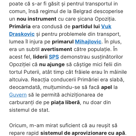
poate că s-ar fi găsit și pentrul transportul in
comun, însă regimul de la Belgrad descoperise
un
nou instrument
cu care șicana Opoziția.
Primăria
era condusă de
partidul lui
Vuk
Draskovic
și pentru problemele din transport,
lumea îl injura pe
primarul
Mihajlovic
. În plus,
era un subtil
avertisment
către populație. În
acest fel,
liderii
SPS
demonstrau susținătorilor
Opoziției că
nu ajunge
să câștige mici felii din
tortul Puterii, atât timp cât frâiele erau în mâinile
altcuiva. Reacția conducerii Primăriei era slabă,
deocamdată, mulțumindu-se să facă
apel
la
Guvern
să le permită achiziționarea de
carburanți de pe
piața liberă
, nu doar din
sistemul de stat.
Oricum, m-am mirat suficient că au reușit să
repare rapid
sistemul de aprovizionare cu apă
.