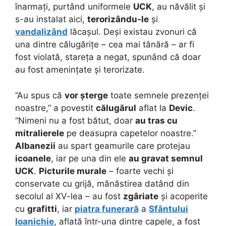
înarmați, purtând uniformele
UCK
, au năvălit și
s-au instalat aici,
terorizându-le
și
vandalizând
lăcașul. Deși existau zvonuri că
una dintre călugărițe – cea mai tânără – ar fi
fost violată, stareța a negat, spunând că doar
au fost amenințate și terorizate.
“Au spus că
vor șterge
toate semnele prezenței
noastre,” a povestit
călugărul
aflat la
Devic
.
“Nimeni nu a fost bătut, doar
au tras cu
mitralierele
pe deasupra capetelor noastre.”
Albanezii
au spart geamurile care protejau
icoanele
, iar pe una din ele
au gravat semnul
UCK
.
Picturile murale
– foarte vechi și
conservate cu grijă, mănăstirea datând din
secolul al XV-lea – au fost
zgâriate
și acoperite
cu
grafitti
, iar
piatra funerară
a
Sfântului
Ioanichie
, aflată într-una dintre capele, a fost