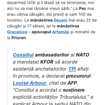
dezarmați UCK și îi lăsați să ne terorizeze, nici
aici nu va mai rămâne vreun sârb.” La
Pec
mai
erau câțiva călugări, doi preoți și cam 100 de
localnici. La
mănăstirea
Decani
mai erau 22 de
călugări și 17 săteni, iar la
mănăstirea
Gracanica
–
episcopul
Artemije
și monahii de
la
Prizren
.
Consiliul
ambasadorilor
al
NATO
a mandatat
KFOR
să acorde
asistență anchetatorilor
TPI
aflați
în provincie, a declarat
procurorul
Louise Arbour
, citat de
AFP
.
“Consiliul a acordat o
susținere
explicită activităților Tribunalului,” a
explicat Arbour la sediul NATO din