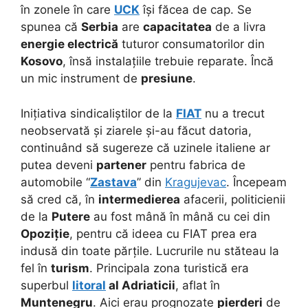
în zonele în care
UCK
își făcea de cap. Se
spunea că
Serbia
are
capacitatea
de a livra
energie electrică
tuturor consumatorilor din
Kosovo
, însă instalațiile trebuie reparate. Încă
un mic instrument de
presiune
.
Inițiativa sindicaliștilor de la
FIAT
nu a trecut
neobservată și ziarele și-au făcut datoria,
continuând să sugereze că uzinele italiene ar
putea deveni
partener
pentru fabrica de
automobile “
Zastava
” din
Kragujevac
. Începeam
să cred că, în
intermedierea
afacerii, politicienii
de la
Putere
au fost mână în mână cu cei din
Opoziție
, pentru că ideea cu FIAT prea era
indusă din toate părțile. Lucrurile nu stăteau la
fel în
turism
. Principala zona turistică era
superbul
litoral
al Adriaticii
, aflat în
Muntenegru
. Aici erau prognozate
pierderi
de