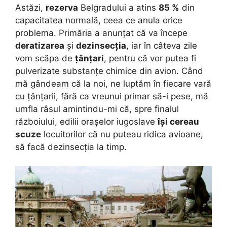
Astăzi,
rezerva
Belgradului a atins
85 %
din
capacitatea normală, ceea ce anula orice
problema. Primăria a anunțat că va începe
deratizarea
și
dezinsecția
, iar în câteva zile
vom scăpa de
țânțari
, pentru că vor putea fi
pulverizate substanțe chimice din avion. Când
mă gândeam că la noi, ne luptăm în fiecare vară
cu țânțarii, fără ca vreunui primar să-i pese, mă
umfla râsul amintindu-mi că, spre finalul
războiului, edilii orașelor iugoslave
își cereau
scuze
locuitorilor că nu puteau ridica avioane,
să facă dezinsecția la timp.