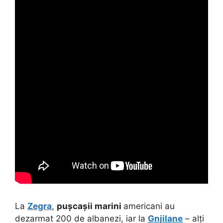
La
Zegra
,
pușcașii marini
americani au
dezarmat 200 de albanezi, iar la
Gnjilane
– alți