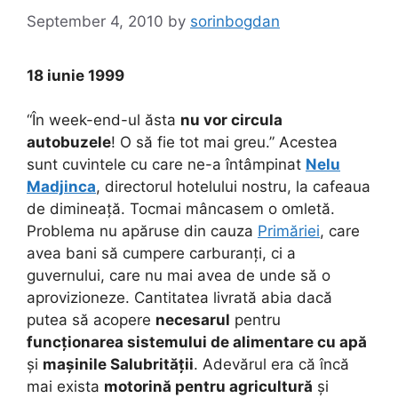
September 4, 2010
by
sorinbogdan
18 iunie 1999
“În week-end-ul ăsta
nu vor circula
autobuzele
! O să fie tot mai greu.” Acestea
sunt cuvintele cu care ne-a întâmpinat
Nelu
Madjinca
, directorul hotelului nostru, la cafeaua
de dimineață. Tocmai mâncasem o omletă.
Problema nu apăruse din cauza
Primăriei
, care
avea bani să cumpere carburanți, ci a
guvernului, care nu mai avea de unde să o
aprovizioneze. Cantitatea livrată abia dacă
putea să acopere
necesarul
pentru
funcționarea sistemului de alimentare cu apă
și
mașinile Salubrității
. Adevărul era că încă
mai exista
motorină pentru agricultură
și