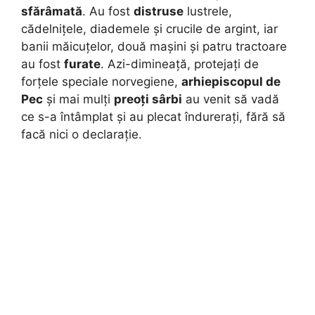
sfărâmată
. Au fost
distruse
lustrele,
cădelnițele, diademele și crucile de argint, iar
banii măicuțelor, două mașini și patru tractoare
au fost
furate
. Azi-dimineață, protejați de
forțele speciale norvegiene,
arhiepiscopul de
Pec
și mai mulți
preoți sârbi
au venit să vadă
ce s-a întâmplat și au plecat îndurerați, fără să
facă nici o declarație.