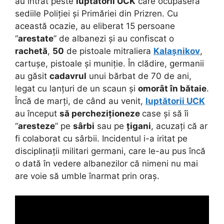
au intrat peste
luptătorii UCK
care ocupaseră
sediile Poliției și Primăriei din Prizren. Cu
această ocazie, au eliberat 15 persoane
“
arestate
” de albanezi și au confiscat o
rachetă
,
50
de pistoale mitraliera
Kalașnikov
,
cartușe, pistoale și muniție. În clădire, germanii
au găsit
cadavrul
unui bărbat de 70 de ani,
legat cu lanțuri de un scaun și
omorât în bătaie
.
Încă de marți, de când au venit,
luptătorii UCK
au început
să percheziționeze
case și să îi
“
aresteze
” pe
sârbi
sau pe
țigani
, acuzați că ar
fi colaborat cu sârbii. Incidentul i-a iritat pe
disciplinații militari germani, care le-au pus încă
o dată în vedere albanezilor că nimeni nu mai
are voie să umble înarmat prin oraș.