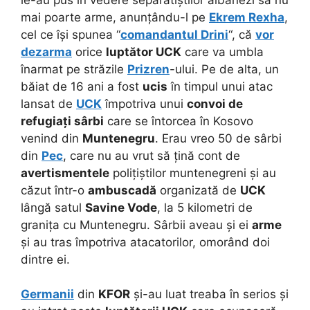
mai poarte arme, anunțându-l pe
Ekrem Rexha
,
cel ce își spunea “
comandantul Drini
“, că
vor
dezarma
orice
luptător UCK
care va umbla
înarmat pe străzile
Prizren
-ului. Pe de alta, un
băiat de 16 ani a fost
ucis
în timpul unui atac
lansat de
UCK
împotriva unui
convoi de
refugiați sârbi
care se întorcea în Kosovo
venind din
Muntenegru
. Erau vreo 50 de sârbi
din
Pec
, care nu au vrut să țină cont de
avertismentele
polițiștilor muntenegreni și au
căzut într-o
ambuscadă
organizată de
UCK
lângă satul
Savine Vode
, la 5 kilometri de
granița cu Muntenegru. Sârbii aveau și ei
arme
și au tras împotriva atacatorilor, omorând doi
dintre ei.
Germanii
din
KFOR
și-au luat treaba în serios și