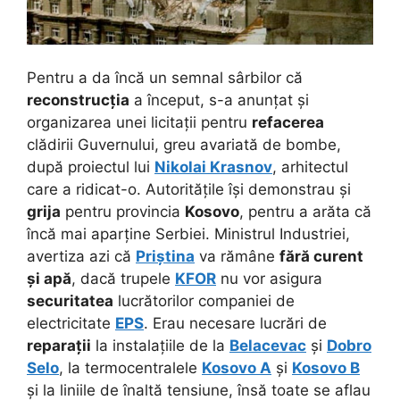
Pentru a da încă un semnal sârbilor că
reconstrucția
a început, s-a anunțat și
organizarea unei licitații pentru
refacerea
clădirii Guvernului, greu avariată de bombe,
după proiectul lui
Nikolai Krasnov
, arhitectul
care a ridicat-o.
Autoritățile își demonstrau și
grija
pentru provincia
Kosovo
, pentru a arăta că
încă mai aparține Serbiei. Ministrul Industriei,
avertiza azi că
Priștina
va rămâne
fără curent
și apă
, dacă trupele
KFOR
nu vor asigura
securitatea
lucrătorilor companiei de
electricitate
EPS
. Erau necesare lucrări de
reparații
la instalațiile de la
Belacevac
și
Dobro
Selo
, la termocentralele
Kosovo A
și
Kosovo B
și la liniile de înaltă tensiune, însă toate se aflau