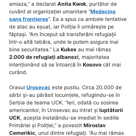
amiaza,” a declarat
Anita Kwok
, purtător de
cuvânt al organizației umanitare “
Medecins
sans frontieres
“. Ea a spus ca ambele tentative
de atac au eșuat, iar Poliția îi urmărește pe
făptași. “Am început să transferăm refugiații
într-o altă tabăra, unde le putem asigura mai
bine securitatea.” La
Kukes
au mai rămas
2.000 de refugiați albanezi
, majoritatea
intenționând să se întoarcă în
Kosovo
cât mai
curând.
Orasul
Urosevac
este pustiu. Circa 20.000 de
sârbi și-au părăsit locuințele, refugiindu-se în
Serbia de teama UCK. “Ieri, odată cu sosirea
americanilor, în Urosevac au intrat și
luptătorii
UCK
, aceștia instalându-se imediat în sediile
Primăriei și Poliției,” a povestit
Miroslav
Cemerikic
, unul dintre refugiați. “Au mai rămas