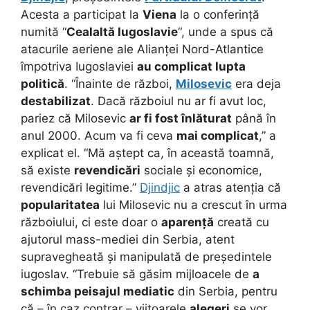
Acesta a participat la
Viena
la o conferință
numită “
Cealaltă Iugoslavie
“, unde a spus că
atacurile aeriene ale Alianței Nord-Atlantice
împotriva Iugoslaviei
au complicat lupta
politică
. “Înainte de război,
Milosevic
era deja
destabilizat
. Dacă războiul nu ar fi avut loc,
pariez că Milosevic
ar fi fost înlăturat
până în
anul 2000. Acum va fi ceva
mai complicat
,” a
explicat el. “Mă aștept ca, în această toamnă,
să existe
revendicări
sociale și economice,
revendicări legitime.”
Djindjic
a atras atenția că
popularitatea
lui Milosevic nu a crescut în urma
războiului, ci este doar o
aparență
creată cu
ajutorul mass-mediei din Serbia, atent
supravegheată și manipulată de președintele
iugoslav. “Trebuie să găsim mijloacele de
a
schimba peisajul mediatic
din Serbia, pentru
că – în caz contrar – viitoarele
alegeri
se vor