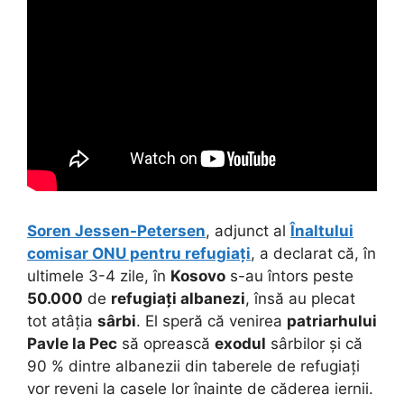
Soren Jessen-Petersen
, adjunct al
Înaltului
comisar ONU pentru refugiați
, a declarat că, în
ultimele 3-4 zile, în
Kosovo
s-au întors peste
50.000
de
refugiați albanezi
, însă au plecat
tot atâția
sârbi
. El speră că venirea
patriarhului
Pavle
la Pec
să oprească
exodul
sârbilor și că
90 % dintre albanezii din taberele de refugiați
vor reveni la casele lor înainte de căderea iernii.