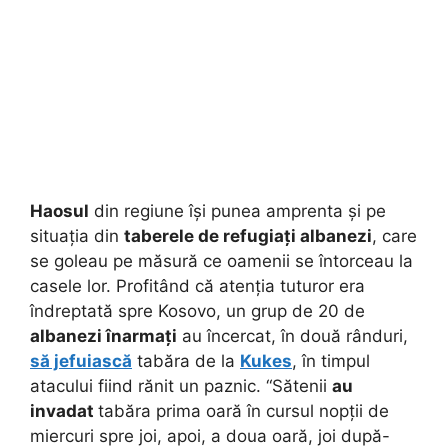
Haosul
din regiune își punea amprenta și pe
situația din
taberele de refugiați albanezi
, care
se goleau pe măsură ce oamenii se întorceau la
casele lor. Profitând că atenția tuturor era
îndreptată spre Kosovo, un grup de 20 de
albanezi înarmați
au încercat, în două rânduri,
să jefuiască
tabăra de la
Kukes
, în timpul
atacului fiind rănit un paznic. “Sătenii
au
invadat
tabăra prima oară în cursul nopții de
miercuri spre joi, apoi, a doua oară, joi după-