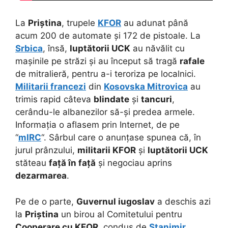
La
Priștina
, trupele
KFOR
au adunat până
acum 200 de automate și 172 de pistoale. La
Srbica
, însă,
luptătorii UCK
au năvălit cu
mașinile pe străzi și au început să tragă
rafale
de mitralieră, pentru a-i teroriza pe localnici.
Militarii francezi
din
Kosovska Mitrovica
au
trimis rapid câteva
blindate
și
tancuri
,
cerându-le albanezilor să-și predea armele.
Informația o aflasem prin Internet, de pe
“
mIRC
“. Sârbul care o anunțase spunea că, în
jurul prânzului,
militarii KFOR
și
luptătorii UCK
stăteau
față în față
și negociau aprins
dezarmarea
.
Pe de o parte,
Guvernul iugoslav
a deschis azi
la
Priștina
un birou al Comitetului pentru
Cooperare cu KFOR
, condus de
Stanimir