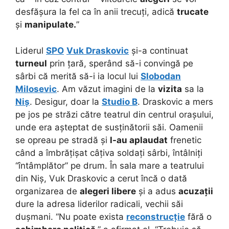
desfășura la fel ca în anii trecuți, adică
trucate
și
manipulate.
”
Liderul
SPO
Vuk Draskovic
și-a continuat
turneul
prin țară, sperând să-i convingă pe
sârbi că merită să-i ia locul lui
Slobodan
Milosevic
. Am văzut imagini de la
vizita
sa la
Niș
. Desigur, doar la
Studio B
. Draskovic a mers
pe jos pe străzi către teatrul din centrul orașului,
unde era așteptat de susținătorii săi. Oamenii
se opreau pe stradă și
l-au aplaudat
frenetic
când a îmbrățișat câțiva soldați sârbi, întâlniți
“întâmplător” pe drum. În sala mare a teatrului
din Niș, Vuk Draskovic a cerut încă o dată
organizarea de
alegeri libere
și a adus
acuzații
dure la adresa liderilor radicali, vechii săi
dușmani. “Nu poate exista
reconstrucție
fără o