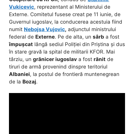
Vukicevic
, reprezentant al Ministerului de
Externe. Comitetul fusese creat pe 11 iunie, de
Guvernul iugoslav, la conducerea acestuia fiind
numit
Nebojsa Vujovic
,
adjunctul ministrului
federal de
Externe
. Pe de alta, un
sârb
a fost
împușcat
lângă sediul Poliției din Priștina și dus
în stare gravă la spital de militarii KFOR. Mai
târziu, un
grănicer iugoslav
a fost
rănit
de
tiruri de armă provenind dinspre teritoriul
Albaniei
, la postul de frontieră muntenegrean
de la
Bozaj
.