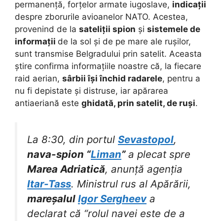
permanență, forțelor armate iugoslave,
indicații
despre zborurile avioanelor NATO. Acestea,
provenind de la
sateliții spion
și
sistemele de
informații
de la sol și de pe mare ale rușilor,
sunt transmise Belgradului prin satelit. Aceasta
știre confirma informațiile noastre că, la fiecare
raid aerian,
sârbii își închid radarele
, pentru a
nu fi depistate și distruse, iar apărarea
antiaeriană este
ghidată, prin satelit, de ruși
.
La 8:30, din portul
Sevastopol
,
nava-spion “
Liman
”
a plecat spre
Marea Adriatică
, anunță agenția
Itar-Tass
. Ministrul rus al Apărării,
mareșalul
Igor Sergheev
a
declarat că “rolul navei este de a