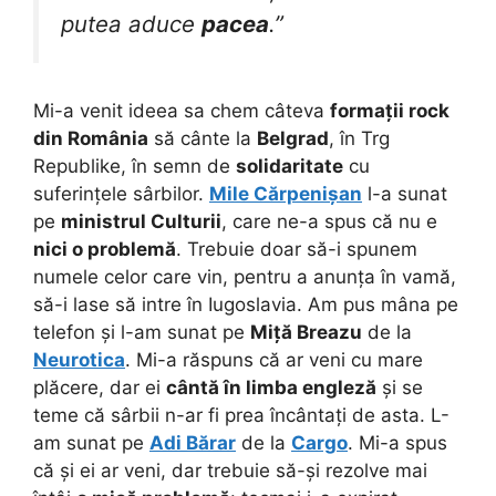
putea aduce
pacea
.”
Mi-a venit ideea sa chem câteva
formații rock
din România
să cânte la
Belgrad
, în Trg
Republike, în semn de
solidaritate
cu
suferințele sârbilor.
Mile Cărpenișan
l-a sunat
pe
ministrul Culturii
, care ne-a spus că nu e
nici o problemă
. Trebuie doar să-i spunem
numele celor care vin, pentru a anunța în vamă,
să-i lase să intre în Iugoslavia. Am pus mâna pe
telefon și l-am sunat pe
Miță Breazu
de la
Neurotica
. Mi-a răspuns că ar veni cu mare
plăcere, dar ei
cântă în limba engleză
și se
teme că sârbii n-ar fi prea încântați de asta. L-
am sunat pe
Adi Bărar
de la
Cargo
. Mi-a spus
că și ei ar veni, dar trebuie să-și rezolve mai