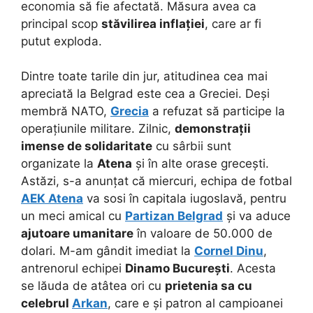
economia să fie afectată. Măsura avea ca
principal scop
stăvilirea inflației
, care ar fi
putut exploda.
Dintre toate tarile din jur, atitudinea cea mai
apreciată la Belgrad este cea a Greciei. Deși
membră NATO,
Grecia
a refuzat să participe la
operațiunile militare. Zilnic,
demonstrații
imense de solidaritate
cu sârbii sunt
organizate la
Atena
și în alte orase grecești.
Astăzi, s-a anunțat că miercuri, echipa de fotbal
AEK Atena
va sosi în capitala iugoslavă, pentru
un meci amical cu
Partizan Belgrad
și va aduce
ajutoare umanitare
în valoare de 50.000 de
dolari. M-am gândit imediat la
Cornel Dinu
,
antrenorul echipei
Dinamo București
. Acesta
se lăuda de atâtea ori cu
prietenia sa cu
celebrul
Arkan
, care e și patron al campioanei