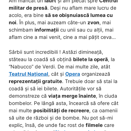
Am mâncat un
iaurt
și am plecat spre
Centrul
militar de presă
. Deși nu aflam mare lucru de
acolo, era bine
să se obișnuiască lumea cu
noi
. În plus, mai auzeam câte-un
zvon
, mai
schimbam
informații
cu unii sau cu alții, mai
aflam cine a mai venit, cine a mai pățit ceva…
Sârbii sunt incredibili ! Astăzi dimineață,
stăteau la coadă să obțină
bilete la operă
, la
“Nabucco” de Verdi. De mai multe zile, atât
Teatrul Național
, cât și
Opera
organizează
reprezentații gratuite
. Trebuie doar să stai la
coadă și să iei bilete. Autoritățile vor să
demonstreze că
viața merge înainte
, în ciuda
bombelor. Pe lângă asta, încearcă să ofere cât
mai multe
posibilități de recreere
, ca oamenii
să uite de război și de bombe. Nu pot să-mi
explic, însă, de unde fac rost de
filmele
care