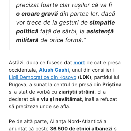
precizat foarte clar rușilor că va fi
o eroare gravă
din partea lor, dacă
vor trece de la gesturi de
simpatie
politică
față de sârbi, la
asistență
militară
de orice formă.”
Astăzi, dupa ce fusese dat
mort
de catre presa
occidentala,
Alush Gashi
, unul din consilierii
Ligii Democratice din Kosovo
(
LDK
), partidul lui
Rugova, a sunat la centrul de presă din
Priștina
și a stat de vorbă cu
ziariștii străini
. El a
declarat că e
viu și nevătămat
, însă a refuzat
să precizeze unde se află.
Pe de altă parte, Alianța Nord-Atlantică a
anunțat că peste
36.500 de etnici albanezi
s-