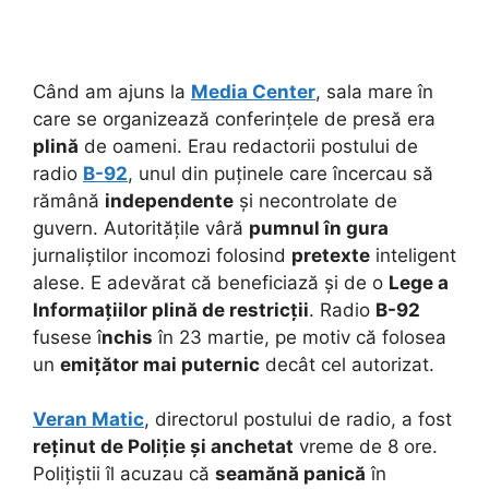
Când am ajuns la
Media Center
, sala mare în
care se organizează conferințele de presă era
plină
de oameni. Erau redactorii postului de
radio
B-92
, unul din puținele care încercau să
rămână
independente
și necontrolate de
guvern.
Autoritățile vâră
pumnul în gura
jurnaliștilor incomozi folosind
pretexte
inteligent
alese. E adevărat că beneficiază și de o
Lege a
Informațiilor plină de restricții
. Radio
B-92
fusese î
nchis
în 23 martie, pe motiv că folosea
un
emițător mai puternic
decât cel autorizat.
Veran Matic
, directorul postului de radio, a fost
reținut de Poliție și anchetat
vreme de 8 ore.
Polițiștii îl acuzau că
seamănă panică
în