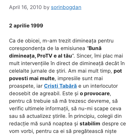
April 16, 2010
by
sorinbogdan
2 aprilie 1999
Ca de obicei, m-am trezit dimineața pentru
corespondența de la emisiunea “
Bună
dimineața, ProTV e al tău
“. Sincer, îmi plac mai
mult intervențiile în direct de dimineață decât în
celelalte jurnale de știri. Am mai mult timp,
pot
povesti mai multe
, impresiile sunt mai
proaspete, iar
Cristi Tabără
e un interlocutor
deosebit de agreabil. Este și
o provocare
,
pentru că trebuie să mă trezesc devreme, să
verific ultimele informații, să nu-mi scape ceva
sau să actualizez știrile. În principiu, colegii din
redacție mă sună noaptea și
stabilim
despre ce
vom vorbi, pentru ca ei să pregătească niște