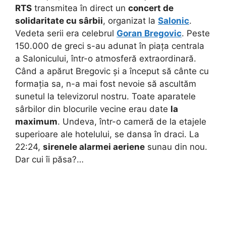
RTS
transmitea în direct un
concert de
solidaritate cu sârbii
, organizat la
Salonic
.
Vedeta serii era celebrul
Goran Bregovic
. Peste
150.000 de greci s-au adunat în piața centrala
a Salonicului, într-o atmosferă extraordinară.
Când a apărut Bregovic și a început să cânte cu
formația sa, n-a mai fost nevoie să ascultăm
sunetul la televizorul nostru. Toate aparatele
sârbilor din blocurile vecine erau date
la
maximum
. Undeva, într-o cameră de la etajele
superioare ale hotelului, se dansa în draci. La
22:24,
sirenele alarmei aeriene
sunau din nou.
Dar cui îi păsa?…