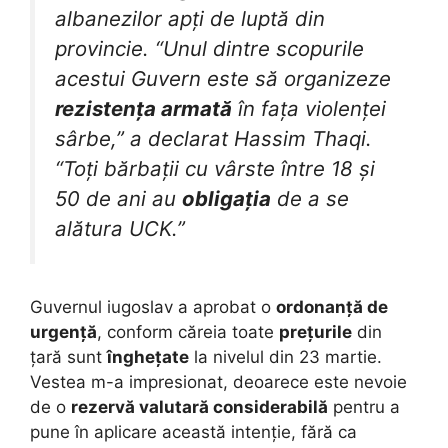
albanezilor apți de luptă din
provincie. “Unul dintre scopurile
acestui Guvern este să organizeze
rezistența armată
în fața violenței
sârbe,” a declarat Hassim Thaqi.
“Toți bărbații cu vârste între 18 și
50 de ani au
obligația
de a se
alătura UCK.”
Guvernul iugoslav a aprobat o
ordonanță de
urgență
, conform căreia toate
prețurile
din
țară sunt
înghețate
la nivelul din 23 martie.
Vestea m-a impresionat, deoarece este nevoie
de o
rezervă valutară considerabilă
pentru a
pune în aplicare această intenție, fără ca