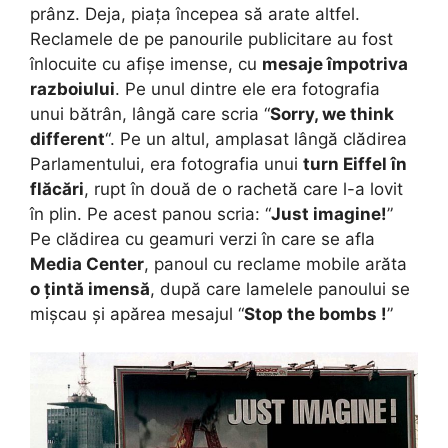
prânz. Deja, piața începea să arate altfel.
Reclamele de pe panourile publicitare au fost
înlocuite cu afișe imense, cu
mesaje împotriva
razboiului
. Pe unul dintre ele era fotografia
unui bătrân, lângă care scria “
Sorry, we think
different
“. Pe un altul, amplasat lângă clădirea
Parlamentului, era fotografia unui
turn Eiffel în
flăcări
, rupt în două de o rachetă care l-a lovit
în plin. Pe acest panou scria: “
Just imagine!
”
Pe clădirea cu geamuri verzi în care se afla
Media Center
, panoul cu reclame mobile arăta
o țintă imensă
, după care lamelele panoului se
mișcau și apărea mesajul “
Stop the bombs !
”