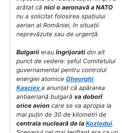
arătat că
nici o aeronavă a NATO
nu a solicitat folosirea spațiului
aerian al României, în situații
neprevăzute sau de urgență.
Bulgarii
erau
îngrijorati
din alt
punct de vedere: șeful Comitetului
guvernamental pentru controlul
energiei atomice
Gheorghi
Kasciev
a anunțat că apărarea
antiaeriană bulgară
va doborî
orice avion
care se va apropia la
mai puțin de 30 de kilometri de
centrala nucleară de la
Kozlodui
.
Scenariul cel mai terifiant era ca un