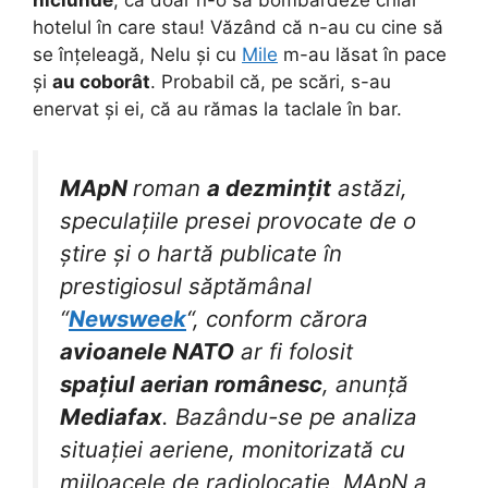
hotelul în care stau! Văzând că n-au cu cine să
se înțeleagă, Nelu și cu
Mile
m-au lăsat în pace
și
au coborât
. Probabil că, pe scări, s-au
enervat și ei, că au rămas la taclale în bar.
MApN
roman
a dezmințit
astăzi,
speculațiile presei provocate de o
știre și o hartă publicate în
prestigiosul săptămânal
“
Newsweek
“, conform cărora
avioanele NATO
ar fi folosit
spațiul aerian românesc
, anunță
Mediafax
. Bazându-se pe analiza
situației aeriene, monitorizată cu
mijloacele de radiolocație, MApN a