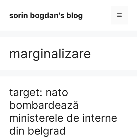
Skip
to
sorin bogdan's blog
Menu
content
marginalizare
target: nato
bombardează
ministerele de interne
din belgrad