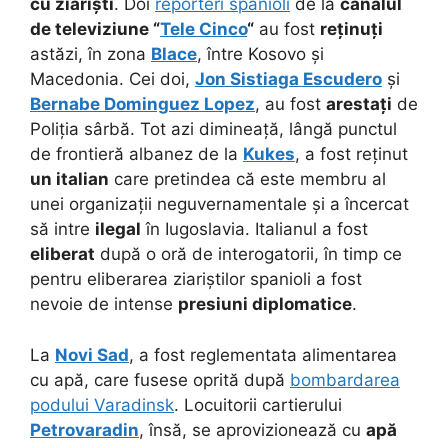
cu ziariști
. Doi
reporteri spanioli
de la
canalul
de televiziune “
Tele Cinco
“
au fost
reținuți
astăzi, în zona
Blace
, între Kosovo și
Macedonia. Cei doi,
Jon Sistiaga Escudero
și
Bernabe Dominguez Lopez
, au fost
arestați
de
Poliția sârbă. Tot azi dimineață, lângă punctul
de frontieră albanez de la
Kukes
, a fost reținut
un italian
care pretindea că este membru al
unei organizații neguvernamentale și a încercat
să intre
ilegal
în Iugoslavia. Italianul a fost
eliberat
după o oră de interogatorii, în timp ce
pentru eliberarea ziariștilor spanioli a fost
nevoie de intense
presiuni diplomatice
.
La
Novi Sad
, a fost reglementata alimentarea
cu apă, care fusese oprită după
bombardarea
podului Varadinsk
. Locuitorii cartierului
Petrovaradin
, însă, se aprovizionează cu
apă