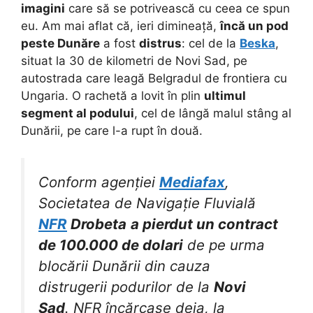
imagini
care să se potrivească cu ceea ce spun
eu. Am mai aflat că, ieri dimineață,
încă un pod
peste Dunăre
a fost
distrus
: cel de la
Beska
,
situat la 30 de kilometri de Novi Sad, pe
autostrada care leagă Belgradul de frontiera cu
Ungaria. O rachetă a lovit în plin
ultimul
segment al podului
, cel de lângă malul stâng al
Dunării, pe care l-a rupt în două.
Conform agenției
Mediafax
,
Societatea de Navigație Fluvială
NFR
Drobeta
a pierdut un contract
de 100.000 de dolari
de pe urma
blocării Dunării din cauza
distrugerii podurilor de la
Novi
Sad
. NFR încărcase deja, la