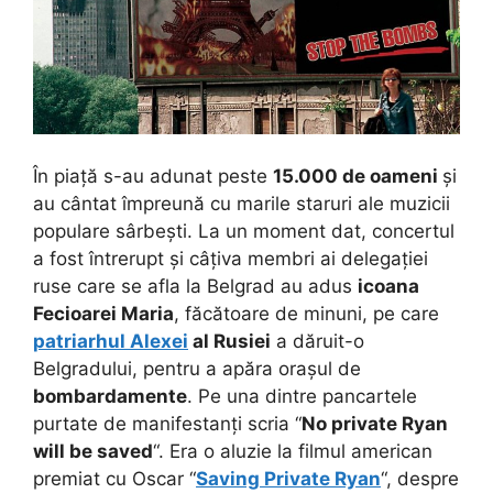
În piață s-au adunat peste
15.000 de oameni
și
au cântat împreună cu marile staruri ale muzicii
populare sârbești. La un moment dat, concertul
a fost întrerupt și câțiva membri ai delegației
ruse care se afla la Belgrad au adus
icoana
Fecioarei Maria
, făcătoare de minuni, pe care
patriarhul Alexei
al Rusiei
a dăruit-o
Belgradului, pentru a apăra orașul de
bombardamente
. Pe una dintre pancartele
purtate de manifestanți scria “
No private Ryan
will be saved
“. Era o aluzie la filmul american
premiat cu Oscar “
Saving Private Ryan
“, despre