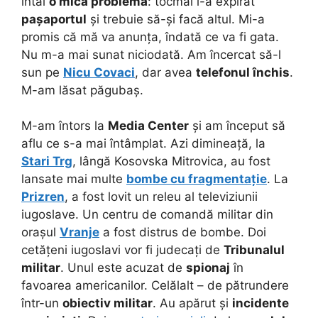
întâi
o mică problemă
: tocmai i-a expirat
pașaportul
și trebuie să-și facă altul. Mi-a
promis că mă va anunța, îndată ce va fi gata.
Nu m-a mai sunat niciodată. Am încercat să-l
sun pe
Nicu Covaci
, dar avea
telefonul închis
.
M-am lăsat păgubaș.
M-am întors la
Media Center
și am început să
aflu ce s-a mai întâmplat. Azi dimineață, la
Stari Trg
, lângă Kosovska Mitrovica, au fost
lansate mai multe
bombe cu fragmentație
. La
Prizren
, a fost lovit un releu al televiziunii
iugoslave. Un centru de comandă militar din
orașul
Vranje
a fost distrus de bombe. Doi
cetățeni iugoslavi vor fi judecați de
Tribunalul
militar
. Unul este acuzat de
spionaj
în
favoarea americanilor. Celălalt – de pătrundere
într-un
obiectiv militar
. Au apărut și
incidente