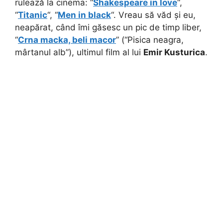
rulează la cinema: “
Shakespeare in love
“,
“
Titanic
“, “
Men in black
“. Vreau să văd și eu,
neapărat, când îmi găsesc un pic de timp liber,
“
Crna macka, beli macor
” (“Pisica neagra,
mârtanul alb”), ultimul film al lui
Emir Kusturica
.