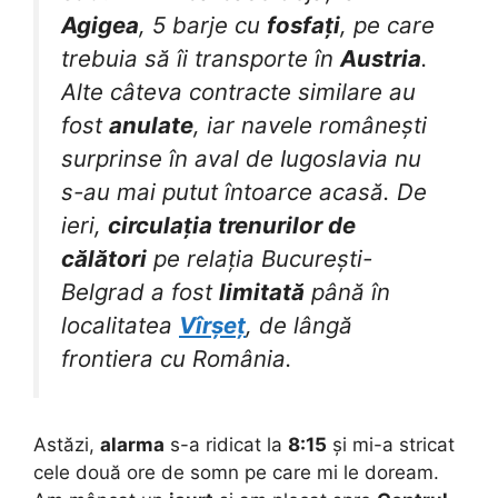
Agigea
, 5 barje cu
fosfați
, pe care
trebuia să îi transporte în
Austria
.
Alte câteva contracte similare au
fost
anulate
, iar navele românești
surprinse în aval de Iugoslavia nu
s-au mai putut întoarce acasă. De
ieri,
circulația trenurilor de
călători
pe relația București-
Belgrad a fost
limitată
până în
localitatea
Vîrșeț
, de lângă
frontiera cu România.
Astăzi,
alarma
s-a ridicat la
8:15
și mi-a stricat
cele două ore de somn pe care mi le doream.