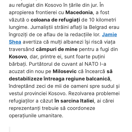
au refugiat din Kosovo în țările din jur. În
apropierea frontierei cu
Macedonia
, a fost
văzută o
coloana de refugiați
de 10 kilometri
lungime. Jurnaliștii străini aflați la Belgrad erau
îngroziți de ce aflau de la redacțiile lor.
Jamie
Shea
avertiza că mulți albanezi își riscă viața
traversând
câmpuri de mine
pentru a fugi din
Kosovo
, dar, printre ei, sunt foarte puțini
bărbați. Purtătorul de cuvant al NATO l-a
acuzat din nou pe
Milosevic
că încearcă
să
destabilizeze întreaga regiune balcanică
,
îndreptând zeci de mii de oameni spre sudul și
vestul provinciei Kosovo. Rezolvarea problemei
refugiaților a căzut
în sarcina Italiei
, ai cărei
reprezentanți trebuie să coordoneze
operațiunile umanitare.