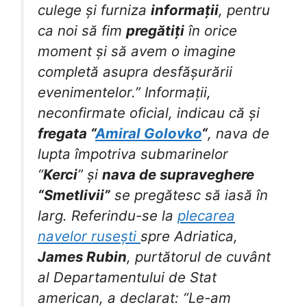
culege și furniza
informații
, pentru
ca noi să fim
pregătiți
în orice
moment și să avem o imagine
completă asupra desfășurării
evenimentelor.” Informații,
neconfirmate oficial, indicau că și
fregata “
Amiral Golovko
“
, nava de
lupta împotriva submarinelor
“
Kerci
” și
nava de supraveghere
“Smetlivii”
se pregătesc să iasă în
larg. Referindu-se la
plecarea
navelor rusești
spre Adriatica,
James Rubin
, purtătorul de cuvânt
al Departamentului de Stat
american, a declarat: “Le-am