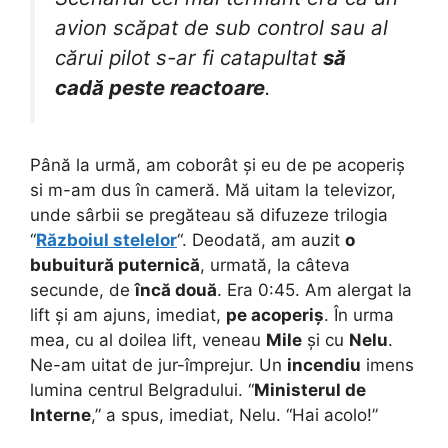
avion scăpat de sub control sau al
cărui pilot s-ar fi catapultat
să
cadă peste reactoare
.
Până la urmă, am coborât și eu de pe acoperiș
si m-am dus în cameră. Mă uitam la televizor,
unde sârbii se pregăteau să difuzeze trilogia
“
Războiul stelelor
“. Deodată, am auzit
o
bubuitură puternică
, urmată, la câteva
secunde, de
încă două
. Era 0:45. Am alergat la
lift și am ajuns, imediat,
pe acoperiș
. În urma
mea, cu al doilea lift, veneau
Mile
și cu
Nelu
.
Ne-am uitat de jur-împrejur. Un
incendiu
imens
lumina centrul Belgradului. “
Ministerul de
Interne
,” a spus, imediat, Nelu. “Hai acolo!”