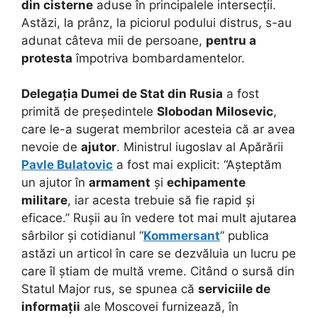
din cisterne
aduse în principalele intersecții.
Astăzi, la prânz, la piciorul podului distrus, s-au
adunat câteva mii de persoane,
pentru a
protesta
împotriva bombardamentelor.
Delegația Dumei de Stat din Rusia
a fost
primită de președintele
Slobodan Milosevic
,
care le-a sugerat membrilor acesteia că ar avea
nevoie de
ajutor
. Ministrul iugoslav al Apărării
Pavle Bulatovic
a fost mai explicit: “Așteptăm
un ajutor în
armament
și
echipamente
militare
, iar acesta trebuie să fie rapid și
eficace.” Rușii au în vedere tot mai mult ajutarea
sârbilor și cotidianul “
Kommersant
” publica
astăzi un articol în care se dezvăluia un lucru pe
care îl știam de multă vreme. Citând o sursă din
Statul Major rus, se spunea că
serviciile de
informații
ale Moscovei furnizează, în