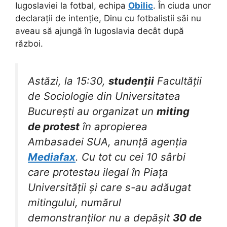
Iugoslaviei la fotbal, echipa
Obilic
. În ciuda unor
declarații de intenție, Dinu cu fotbalistii săi nu
aveau să ajungă în Iugoslavia decât după
război.
Astăzi, la 15:30,
studenții
Facultății
de Sociologie din Universitatea
București au organizat un
miting
de protest
în apropierea
Ambasadei SUA, anunță agenția
Mediafax
. Cu tot cu cei 10 sârbi
care protestau ilegal în Piața
Universității și care s-au adăugat
mitingului, numărul
demonstranților nu a depășit
30 de