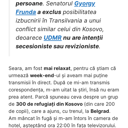
persoane
. Senatorul
Gyorgy
Frunda
a exclus
posibilitatea
izbucnirii în Transilvania a unui
conflict similar celui din Kosovo,
deoarece
UDMR
nu are intenții
secesioniste sau revizioniste
.
Seara, am fost
mai relaxat
, pentru că știam că
urmează
week-end
-ul și aveam mai puține
transmisii în direct. După ce mi-am transmis
corespondența, m-am uitat la știri, însă nu eram
prea atent. Parcă spuneau ceva despre un grup
de
300 de refugiați din Kosovo
(din care 200
de copii), care a ajuns, cu trenul, la
Belgrad
.
Am mâncat în fugă și m-am întors în camera de
hotel, așteptând ora 22:00 în fața televizorului.