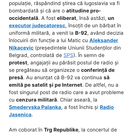
populație, răspândind știrea că Iugoslavia va fi
bombardată și că are o
atitudine pro-
occidentală
. A fost
eliberat
, însă astăzi,
un
executor judecatoresc
, însoțit de un bărbat în
uniformă militară, a venit la
B-92
, având decizia
înlocuirii din funcție a lui Matic cu
Aleksander
Nikacevic
(președintele Uniunii Studenților din
Belgrad, controlată de
SPS
). În semn de
protest
, angajații au părăsit postul de radio și
se pregăteau să organizeze o
conferință de
presă
. Au anunțat că B-92 va continua
să
emită pe satelit și pe Internet
. De altfel, nu a
fost singurul post de radio care a avut probleme
cu
cenzura militară
. Chiar aseară, la
Smedervska Palanka
, a fost închis și
Radio
Jasenica
.
Am coborat în
Trg Republike
, la concertul de