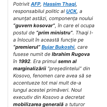
Potrivit
AFP
,
Hassim Thaqi
,
responsabilul politic al
UCK
, a
anunțat astăzi, componența noului
“guvern kosovar”
, în care el ocupa
postul de
“prim ministru”
. Thaqi l-
a înlocuit în această funcție pe
“premierul”
Bujar Bukoshi
, care
fusese numit de
Ibrahim Rugova
în
1992
. Era primul
semn al
marginalizării
“președintelui” din
Kosovo, fenomen care avea să se
accentueze tot mai mult de-a
lungul acestei primăveri. Noul
executiv din Kosovo a decretat
mobilizarea generală
a tuturor