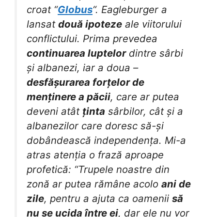
croat “
Globus
“. Eagleburger a
lansat
două ipoteze
ale viitorului
conflictului. Prima prevedea
continuarea luptelor
dintre sârbi
și albanezi, iar a doua –
desfășurarea forțelor de
menținere a păcii
, care ar putea
deveni atât
ținta
sârbilor, cât și a
albanezilor care doresc să-și
dobândească independența. Mi-a
atras atenția o frază aproape
profetică: “Trupele noastre din
zonă ar putea rămâne acolo
ani de
zile
, pentru a ajuta ca oamenii
să
nu se ucida între ei
, dar ele nu vor