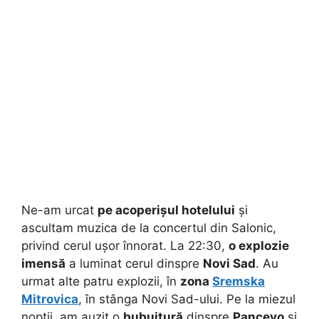
Ne-am urcat
pe acoperișul hotelului
și
ascultam muzica de la concertul din Salonic,
privind cerul ușor înnorat. La 22:30,
o explozie
imensă
a luminat cerul dinspre
Novi Sad
. Au
urmat alte patru explozii, în
zona
Sremska
Mitrovica
, în stânga Novi Sad-ului. Pe la miezul
nopții, am auzit o
bubuitură
dinspre
Pancevo
și