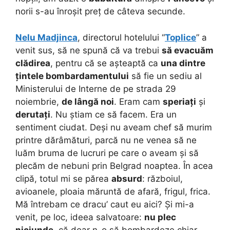
norii s-au înroșit preț de câteva secunde.
Nelu Madjinca
, directorul hotelului “
Toplice
” a
venit sus, să ne spună că va trebui
să evacuăm
clădirea
, pentru că se așteaptă ca
una dintre
țintele bombardamentului
să fie un sediu al
Ministerului de Interne de pe strada 29
noiembrie,
de lângă noi
. Eram cam
speriați
și
derutați
. Nu știam ce să facem. Era un
sentiment ciudat. Deși nu aveam chef să murim
printre dărâmături, parcă nu ne venea să ne
luăm bruma de lucruri pe care o aveam și să
plecăm de nebuni prin Belgrad noaptea. În acea
clipă, totul mi se părea
absurd
: războiul,
avioanele, ploaia măruntă de afară, frigul, frica.
Mă întrebam ce dracu’ caut eu aici? Și mi-a
venit, pe loc, ideea salvatoare:
nu plec
niciunde
, că doar n-o să bombardeze chiar