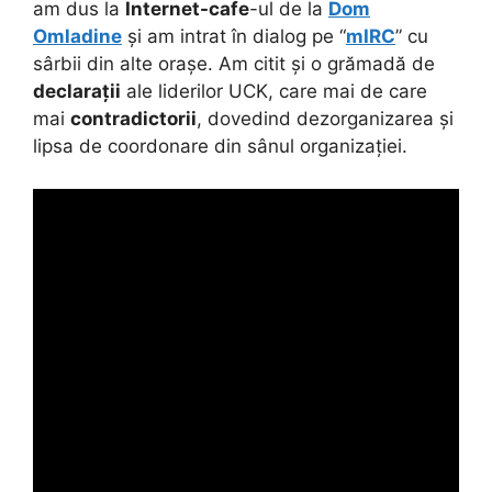
am dus la
Internet-cafe
-ul de la
Dom
Omladine
și am intrat în dialog pe “
mIRC
” cu
sârbii din alte orașe. Am citit și o grămadă de
declarații
ale liderilor UCK, care mai de care
mai
contradictorii
, dovedind dezorganizarea și
lipsa de coordonare din sânul organizației.