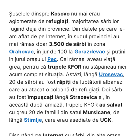
Șoselele dinspre
Kosovo
nu mai erau
aglomerate de
refugiați
, majoritatea sârbilor
fugind deja din provincie. Din datele pe care le-
am aflat de pe Internet, în sudul provinciei au
mai rămas doar
3.500 de sârbi
în zona
Orahovac
, în jur de 100 la
Gorazdevac
și puțini
în jurul orașului
Pec
. Cei rămași aveau viață
grea, pentru că
trupele KFOR
nu stăpâneau nici
acum complet situația. Astăzi, lângă
Urosevac
,
20 de sârbi au fost
răpiți
de luptătorii albanezi
care au atacat o coloană de refugiați. Doi sârbi
au fost
împușcați
lângă
Strazevica
și, în
această după-amiază, trupele KFOR
au salvat
cu greu 20 de familii din satul
Mursicane
, de
lângă
Stimlje
, care erau asediate de
UCK
.
Discutând pe
Internet
cu sârbii din alte orașe,