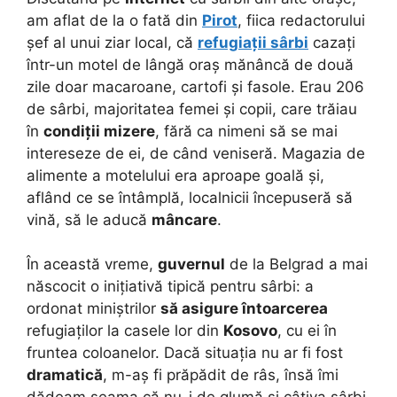
am aflat de la o fată din
Pirot
, fiica redactorului
șef al unui ziar local, că
refugiații sârbi
cazați
într-un motel de lângă oraș mănâncă de două
zile doar macaroane, cartofi și fasole. Erau 206
de sârbi, majoritatea femei și copii, care trăiau
în
condiții mizere
, fără ca nimeni să se mai
intereseze de ei, de când veniseră. Magazia de
alimente a motelului era aproape goală și,
aflând ce se întâmplă, localnicii începuseră să
vină, să le aducă
mâncare
.
În această vreme,
guvernul
de la Belgrad a mai
născocit o inițiativă tipică pentru sârbi: a
ordonat miniștrilor
să asigure întoarcerea
refugiaților la casele lor din
Kosovo
, cu ei în
fruntea coloanelor. Dacă situația nu ar fi fost
dramatică
, m-aș fi prăpădit de râs, însă îmi