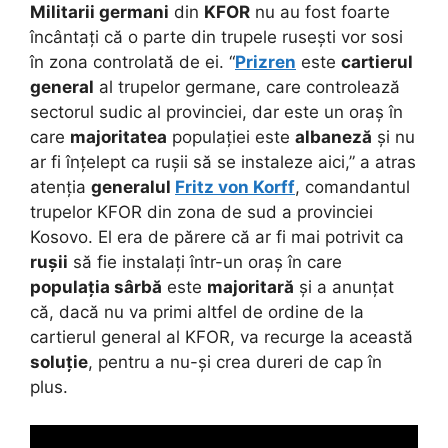
Militarii germani
din
KFOR
nu au fost foarte
încântați că o parte din trupele rusești vor sosi
în zona controlată de ei. “
Prizren
este
cartierul
general
al trupelor germane, care controlează
sectorul sudic al provinciei, dar este un oraș în
care
majoritatea
populației este
albaneză
și nu
ar fi înțelept ca rușii să se instaleze aici,” a atras
atenția
generalul
Fritz von Korff
, comandantul
trupelor KFOR din zona de sud a provinciei
Kosovo. El era de părere că ar fi mai potrivit ca
rușii
să fie instalați într-un oraș în care
populația sârbă
este
majoritară
și a anunțat
că, dacă nu va primi altfel de ordine de la
cartierul general al KFOR, va recurge la această
soluție
, pentru a nu-și crea dureri de cap în
plus.