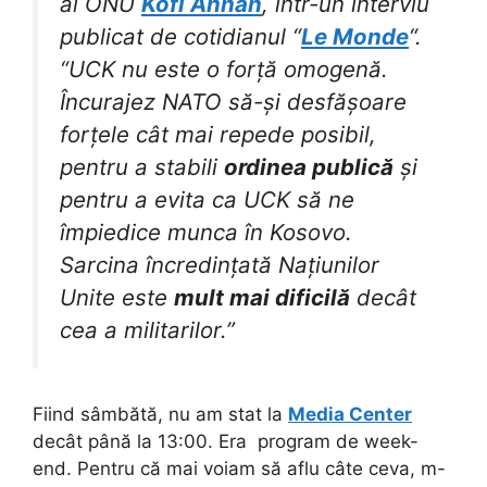
al ONU
Kofi Annan
, într-un interviu
publicat de cotidianul “
Le Monde
“.
“UCK nu este o forță omogenă.
Încurajez NATO să-și desfășoare
forțele cât mai repede posibil,
pentru a stabili
ordinea publică
și
pentru a evita ca UCK să ne
împiedice munca în Kosovo.
Sarcina încredințată Națiunilor
Unite este
mult mai dificilă
decât
cea a militarilor.”
Fiind sâmbătă, nu am stat la
Media Center
decât până la 13:00. Era program de week-
end. Pentru că mai voiam să aflu câte ceva, m-