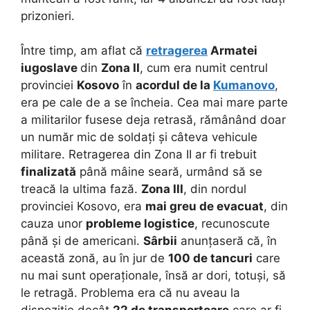
prizonieri.
Între timp, am aflat că
retragerea
Armatei
iugoslave
din
Zona II
, cum era numit centrul
provinciei
Kosovo
în
acordul de la
Kumanovo
,
era pe cale de a se încheia. Cea mai mare parte
a militarilor fusese deja retrasă, rămânând doar
un număr mic de soldați și câteva vehicule
militare. Retragerea din Zona II ar fi trebuit
finalizată
până mâine seară, urmând să se
treacă la ultima fază.
Zona III
, din nordul
provinciei Kosovo, era
mai greu de evacuat
, din
cauza unor
probleme logistice
, recunoscute
până și de americani.
Sârbii
anunțaseră că, în
această zonă, au în jur de
100 de tancuri
care
nu mai sunt operaționale, însă ar dori, totuși, să
le retragă. Problema era că nu aveau la