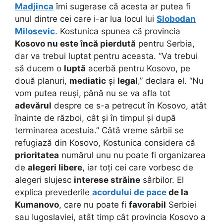
Madjinca
îmi sugerase că acesta ar putea fi
unul dintre cei care i-ar lua locul lui
Slobodan
Milosevic
. Kostunica spunea că provincia
Kosovo nu este încă pierdută
pentru Serbia,
dar va trebui luptat pentru aceasta. “Va trebui
să ducem o
luptă
acerbă pentru Kosovo, pe
două planuri,
mediatic
și
legal
,” declara el. “Nu
vom putea reuși, până nu se va afla tot
adevărul
despre ce s-a petrecut în Kosovo, atât
înainte de război, cât și în timpul și după
terminarea acestuia.” Câtă vreme sârbii se
refugiază din Kosovo, Kostunica considera că
prioritatea
numărul unu nu poate fi organizarea
de
alegeri libere
, iar toți cei care vorbesc de
alegeri slujesc
interese străine
sârbilor. El
explica prevederile
acordului de pace
de la
Kumanovo
, care nu poate fi
favorabil
Serbiei
sau Iugoslaviei, atât timp cât provincia Kosovo a