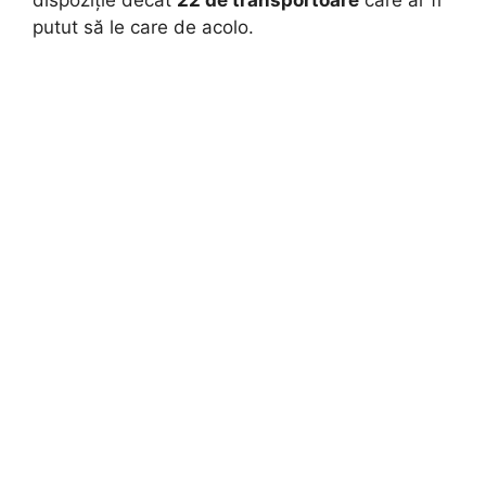
dispoziție decât
22 de transportoare
care ar fi
putut să le care de acolo.