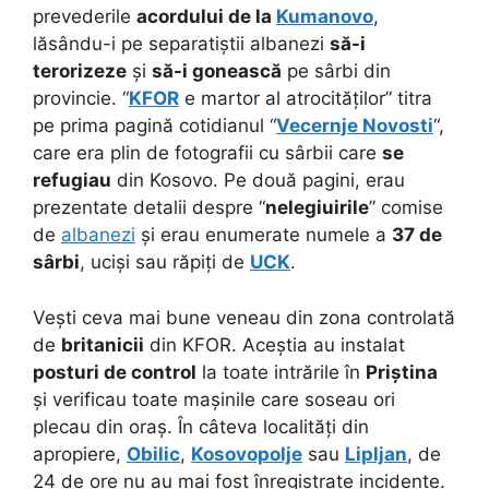
prevederile
acordului de la
Kumanovo
,
lăsându-i pe separatiștii albanezi
să-i
terorizeze
și
să-i gonească
pe sârbi din
provincie. “
KFOR
e martor al atrocităților” titra
pe prima pagină cotidianul “
Vecernje Novosti
“,
care era plin de fotografii cu sârbii care
se
refugiau
din Kosovo. Pe două pagini, erau
prezentate detalii despre “
nelegiuirile
” comise
de
albanezi
și erau enumerate numele a
37 de
sârbi
, uciși sau răpiți de
UCK
.
Vești ceva mai bune veneau din zona controlată
de
britanicii
din KFOR. Aceștia au instalat
posturi de control
la toate intrările în
Priștina
și verificau toate mașinile care soseau ori
plecau din oraș. În câteva localități din
apropiere,
Obilic
,
Kosovopolje
sau
Lipljan
, de
24 de ore nu au mai fost înregistrate incidente.