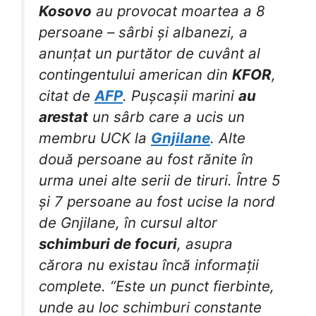
Kosovo
au provocat moartea a 8
persoane – sârbi și albanezi, a
anunțat un purtător de cuvânt al
contingentului american din
KFOR
,
citat de
AFP
. Pușcașii marini
au
arestat
un sârb care a ucis un
membru UCK la
Gnjilane
. Alte
două persoane au fost rănite în
urma unei alte serii de tiruri. Între 5
și 7 persoane au fost ucise la nord
de Gnjilane, în cursul altor
schimburi de focuri
, asupra
cărora nu existau încă informații
complete. “Este un punct fierbinte,
unde au loc schimburi constante