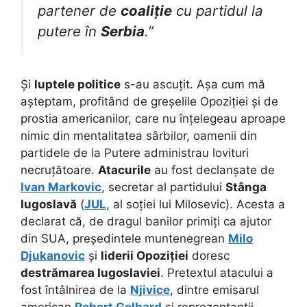
partener de
coaliție
cu partidul la
putere în
Serbia
.”
Și
luptele politice
s-au ascuțit. Așa cum mă
așteptam, profitând de greșelile Opoziției și de
prostia americanilor, care nu înțelegeau aproape
nimic din mentalitatea sârbilor, oamenii din
partidele de la Putere administrau lovituri
necruțătoare.
Atacurile
au fost declanșate de
Ivan Markovic
, secretar al partidului
Stânga
Iugoslavă
(
JUL
, al soției lui Milosevic). Acesta a
declarat că, de dragul banilor primiți ca ajutor
din SUA, președintele muntenegrean
Milo
Djukanovic
și
liderii Opoziției
doresc
destrămarea Iugoslaviei
. Pretextul atacului a
fost întâlnirea de la
Njivice
, dintre emisarul