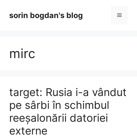
Skip
to
sorin bogdan's blog
Menu
content
mirc
target: Rusia i-a vândut
pe sârbi în schimbul
reeșalonării datoriei
externe