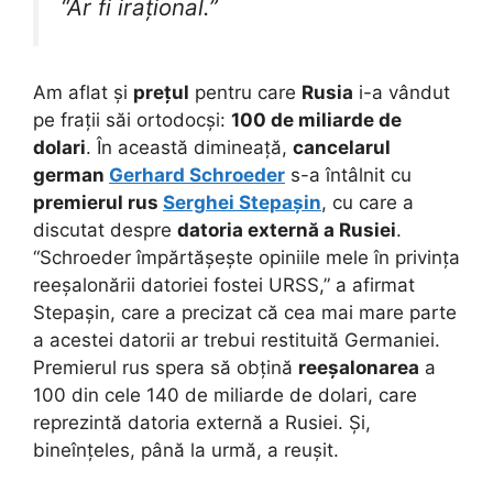
“Ar fi irațional.”
Am aflat și
prețul
pentru care
Rusia
i-a vândut
pe frații săi ortodocși:
100 de miliarde de
dolari
. În această dimineață,
cancelarul
german
Gerhard Schroeder
s-a întâlnit cu
premierul rus
Serghei Stepașin
, cu care a
discutat despre
datoria externă a Rusiei
.
“Schroeder împărtășește opiniile mele în privința
reeșalonării datoriei fostei URSS,” a afirmat
Stepașin, care a precizat că cea mai mare parte
a acestei datorii ar trebui restituită Germaniei.
Premierul rus spera să obțină
reeșalonarea
a
100 din cele 140 de miliarde de dolari, care
reprezintă datoria externă a Rusiei. Și,
bineînțeles, până la urmă, a reușit.