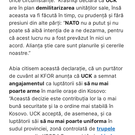
orice circumstanțe.” Krasniqi declara că
UCK
are în plan
demilitarizarea
unităților sale, însă
aceasta va fi făcută în timp, cu prudență și fără
presiuni din alte părți: “
NATO
nu a putut și nu
poate să aibă intenția de a ne dezarma, pentru
că acest lucru nu a fost prevăzut în nici un
acord. Alianța știe care sunt planurile și cererile
noastre.”
Abia citisem această declarație, că un purtător
de cuvânt al KFOR anunța că
UCK
a semnat
angajamentul
ca luptătorii săi
să nu mai
poarte arme
în marile orașe din Kosovo:
“Această decizie este contribuția lor la o mai
bună securitate și la o ordine mai stabilă în
Kosovo. UCK acceptă, de asemenea, și ca
luptătorii săi
să nu mai poarte uniforma
în
sudul provinciei, zonă controlată de
trupele