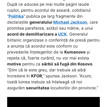
După ce aducea pe mai multe pagini laude
rușilor, pentru acordul de aseară, cotidianul
“
Politika
” publica pe larg fragmente din
declarațiile
generalului
Michael Jackson
, care
promitea parafarea, astăzi sau mâine, a unui
acord de demilitarizare a
UCK
. Generalul
britanic organizase o conferință de presă pentru
a anunța că acordul este conform cu
prevederile înțelegerilor de la
Kumanovo
și
repeta că, foarte curând, nu vor mai exista
motive
pentru ca
sârbii
să fugă din Kosovo
.
“Știm că le este greu, dar trebuie să aibă
încredere în
KFOR
,” spunea Jackson. “Acum,
toată lumea trebuie să înțeleagă că noi
asigurăm
securitatea
locuitorilor din provincie.”