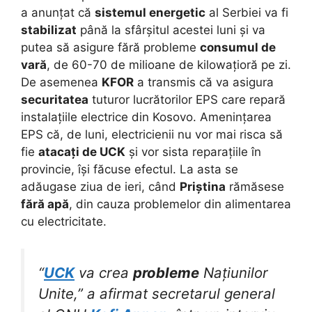
a anunțat că
sistemul energetic
al Serbiei va fi
stabilizat
până la sfârșitul acestei luni și va
putea să asigure fără probleme
consumul de
vară
, de 60-70 de milioane de kilowațioră pe zi.
De asemenea
KFOR
a transmis că va asigura
securitatea
tuturor lucrătorilor EPS care repară
instalațiile electrice din Kosovo. Amenințarea
EPS că, de luni, electricienii nu vor mai risca să
fie
atacați de UCK
și vor sista reparațiile în
provincie, își făcuse efectul. La asta se
adăugase ziua de ieri, când
Priștina
rămăsese
fără apă
, din cauza problemelor din alimentarea
cu electricitate.
“
UCK
va crea
probleme
Națiunilor
Unite,” a afirmat secretarul general