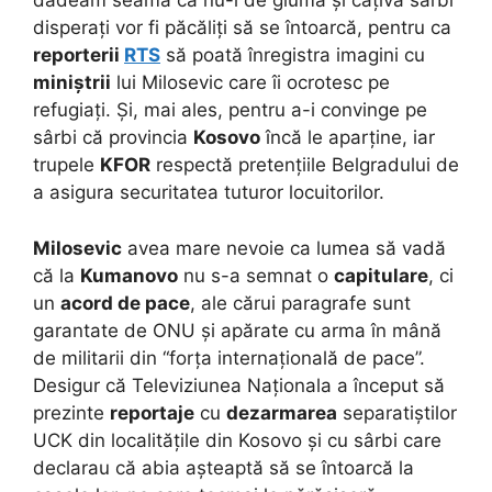
dădeam seama că nu-i de glumă și câțiva sârbi
disperați vor fi păcăliți să se întoarcă, pentru ca
reporterii
RTS
să poată înregistra imagini cu
miniștrii
lui Milosevic care îi ocrotesc pe
refugiați. Și, mai ales, pentru a-i convinge pe
sârbi că provincia
Kosovo
încă le aparține, iar
trupele
KFOR
respectă pretențiile Belgradului de
a asigura securitatea tuturor locuitorilor.
Milosevic
avea mare nevoie ca lumea să vadă
că la
Kumanovo
nu s-a semnat o
capitulare
, ci
un
acord de pace
, ale cărui paragrafe sunt
garantate de ONU și apărate cu arma în mână
de militarii din “forța internațională de pace”.
Desigur că Televiziunea Naționala a început să
prezinte
reportaje
cu
dezarmarea
separatiștilor
UCK din localitățile din Kosovo și cu sârbi care
declarau că abia așteaptă să se întoarcă la