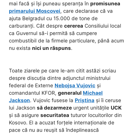
mai facă și își puneau speranța în
promisunea
primarului Moscovei
, care declarase că va
ajuta Belgradul cu 15.000 de tone de
carburanți. Cât despre
cererea
Consiliului local
ca Guvernul să-i permită să cumpere
combustibil de la firmele particulare, până acum
nu exista
nici un răspuns
.
Toate ziarele pe care le-am citit astăzi scriau
despre discuția dintre adjunctul ministrului
federal de Externe
Nebojsa Vujovic
și
comandantul KFOR,
generalul
Michael
Jackson
. Vujovic fusese la
Priștina
și îi ceruse
lui Jackson
să dezarmeze
urgent unitățile
UCK
și să asigure
securitatea
tuturor locuitorilor din
Kosovo. El a acuzat forțele internaționale de
pace
că nu au reușit să îndeplinească