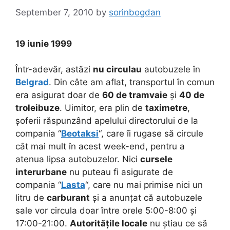
September 7, 2010
by
sorinbogdan
19 iunie 1999
Într-adevăr, astăzi
nu circulau
autobuzele în
Belgrad
. Din câte am aflat, transportul în comun
era asigurat doar de
60 de tramvaie
și
40 de
troleibuze
. Uimitor, era plin de
taximetre
,
șoferii răspunzând apelului directorului de la
compania “
Beotaksi
“, care îi rugase să circule
cât mai mult în acest week-end, pentru a
atenua lipsa autobuzelor. Nici
cursele
interurbane
nu puteau fi asigurate de
compania “
Lasta
“, care nu mai primise nici un
litru de
carburant
și a anunțat că autobuzele
sale vor circula doar între orele 5:00-8:00 și
17:00-21:00.
Autoritățile locale
nu știau ce să