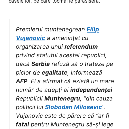
casele lor, pe care tocmai le părăsiseră.
Premierul muntenegrean
Filip
Vujanovic
a amenințat cu
organizarea unui
referendum
privind statutul acestei republici,
dacă
Serbia
refuză să o trateze pe
picior de
egalitate
, informează
AFP
. El a afirmat că există un mare
număr de adepți ai
independenței
Republicii
Muntenegru
, “din cauza
politicii lui
Slobodan Milosevic
“.
Vujanovic este de părere că “ar fi
fatal
pentru Muntenegru să-și lege