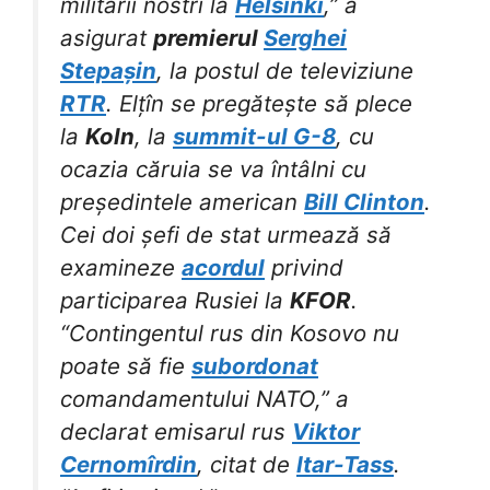
militarii nostri la
Helsinki
,” a
asigurat
premierul
Serghei
Stepașin
, la postul de televiziune
RTR
. Elțîn se pregătește să plece
la
Koln
, la
summit-ul G-8
, cu
ocazia căruia se va întâlni cu
președintele american
Bill Clinton
.
Cei doi șefi de stat urmează să
examineze
acordul
privind
participarea Rusiei la
KFOR
.
“Contingentul rus din Kosovo nu
poate să fie
subordonat
comandamentului NATO,” a
declarat emisarul rus
Viktor
Cernomîrdin
, citat de
Itar-Tass
.