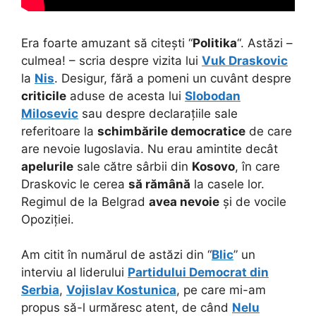
Era foarte amuzant să citești “
Politika
“. Astăzi –
culmea! – scria despre vizita lui
Vuk Draskovic
la
Nis
. Desigur, fără a pomeni un cuvânt despre
criticile
aduse de acesta lui
Slobodan
Milosevic
sau despre declarațiile sale
referitoare la
schimbările democratice
de care
are nevoie Iugoslavia. Nu erau amintite decât
apelurile
sale către sârbii din
Kosovo
, în care
Draskovic le cerea
să rămână
la casele lor.
Regimul de la Belgrad
avea nevoie
și de vocile
Opoziției.
Am citit în numărul de astăzi din “
Blic
” un
interviu al liderului
Partidului Democrat din
Serbia
,
Vojislav Kostunica
, pe care mi-am
propus să-l urmăresc atent, de când
Nelu