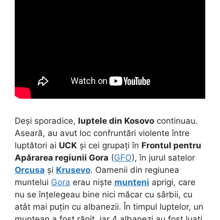
Deși sporadice,
luptele din Kosovo
continuau.
Aseară, au avut loc confruntări violente între
luptători ai
UCK
și cei grupați în
Frontul pentru
Apărarea regiunii Gora
(
GFO
), în jurul satelor
Orcusa
și
Krusevo
. Oamenii din regiunea
muntelui
Gora
erau niște
munteni
aprigi, care
nu se înțelegeau bine nici măcar cu sârbii, cu
atât mai puțin cu albanezii. În timpul luptelor, un
muntean a fost rănit, iar 4 albanezi au fost luați