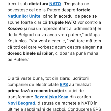
trecut sub
dictatura
NATO
. “Degeaba ne
povestesc cei de la Putere despre
forțele
Națiunilor Unite
, când în acordul de pace se
spune foarte clar că
trupele NATO
vor controla
Kosovo
și nici un reprezentant al administrației
de la Belgrad nu va avea vreo putere,” adăuga
Kostunica. “Vor veni alegerile, însă tare mă tem
că toți cei care vorbesc acum despre alegeri
nu
doresc binele sârbilor
, ci doar să pună mâna
pe Putere.”
O altă veste bună, tot din ziare: lucrătorii
companiei de electricitate
EPS
au finalizat
prima fază a reconstrucției
stației de
transformare
Bezanijska Kosa
din cartierul
Novi Beograd
, distrusă de rachetele NATO în
ultimele săptămâni de război. Conducerea EPS