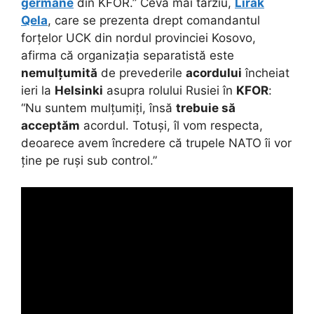
germane
din KFOR.” Ceva mai târziu,
Lirak
Qela
, care se prezenta drept comandantul
forțelor UCK din nordul provinciei Kosovo,
afirma că organizația separatistă este
nemulțumită
de prevederile
acordului
încheiat
ieri la
Helsinki
asupra rolului Rusiei în
KFOR
:
“Nu suntem mulțumiți, însă
trebuie să
acceptăm
acordul. Totuși, îl vom respecta,
deoarece avem încredere că trupele NATO îi vor
ține pe ruși sub control.”