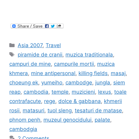
Categories
Asia 2007
,
Travel
Tags
piramide de cranii
,
muzica traditionala
,
campuri de mine
,
campurile mortii
,
muzica
khmera
,
mine antipersonal
,
killing fields
,
masaj
,
choeung ek
,
yumeiho
,
cambodge
,
jungla
,
siem
reap
,
cambodia
,
temple
,
muzicieni
,
lexus
,
toale
contrafacute
,
rege
,
dolce & gabbana
,
khmerii
rosii
,
matasuri
,
tuol sleng
,
tesaturi de matase
,
phnom penh
,
muzeul genocidului
,
palate
,
cambodgia
2 Comments