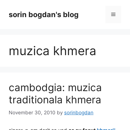
Skip
to
sorin bogdan's blog
Menu
content
muzica khmera
cambodgia: muzica
traditionala khmera
November 30, 2010
by
sorinbogdan