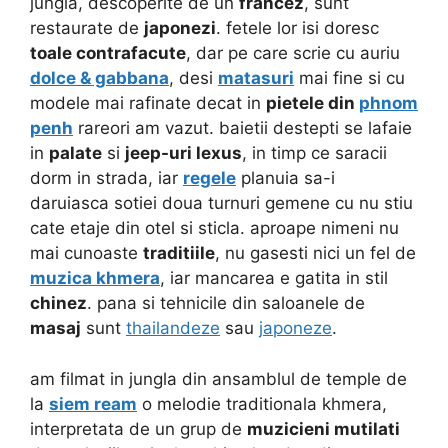
jungla, descoperite de un
francez
, sunt
restaurate de
japonezi
. fetele lor isi doresc
toale contrafacute
, dar pe care scrie cu auriu
dolce & gabbana
, desi
matasuri
mai fine si cu
modele mai rafinate decat in
pietele din
phnom
penh
rareori am vazut. baietii destepti se lafaie
in
palate
si
jeep-uri lexus
, in timp ce saracii
dorm in strada, iar
regele
planuia sa-i
daruiasca sotiei doua turnuri gemene cu nu stiu
cate etaje din otel si sticla. aproape nimeni nu
mai cunoaste
traditiile
, nu gasesti nici un fel de
muzica khmera
, iar mancarea e gatita in stil
chinez
. pana si tehnicile din saloanele de
masaj
sunt
thailandeze
sau
japoneze
.
am filmat in jungla din ansamblul de temple de
la
siem ream
o melodie traditionala khmera,
interpretata de un grup de
muzicieni mutilati