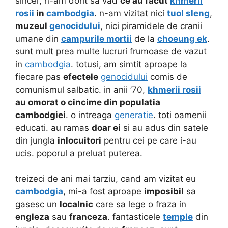
sincer, n-am dorit sa vad
ce au facut
khmerii
rosii
in
cambodgia
. n-am vizitat nici
tuol sleng
,
muzeul
genocidului
, nici piramidele de cranii
umane din
campurile mortii
de la
choeung ek
.
sunt mult prea multe lucruri frumoase de vazut
in
cambodgia
. totusi, am simtit aproape la
fiecare pas
efectele
genocidului
comis de
comunismul salbatic. in anii ’70,
khmerii rosii
au omorat o cincime din populatia
cambodgiei
. o intreaga
generatie
. toti oamenii
educati. au ramas
doar ei
si au adus din satele
din jungla
inlocuitori
pentru cei pe care i-au
ucis. poporul a preluat puterea.
treizeci de ani mai tarziu, cand am vizitat eu
cambodgia
, mi-a fost aproape
imposibil
sa
gasesc un
localnic
care sa lege o fraza in
engleza
sau
franceza
. fantasticele
temple
din