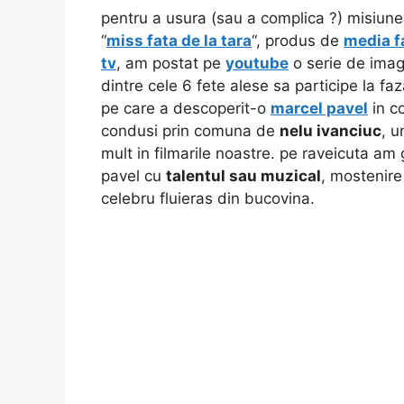
pentru a usura (sau a complica ?) misiune
“
miss fata de la tara
“, produs de
media f
tv
, am postat pe
youtube
o serie de imagi
dintre cele 6 fete alese sa participe la faz
pe care a descoperit-o
marcel pavel
in 
condusi prin comuna de
nelu ivanciuc
, u
mult in filmarile noastre. pe raveicuta am 
pavel cu
talentul sau muzical
, mostenire
celebru fluieras din bucovina.