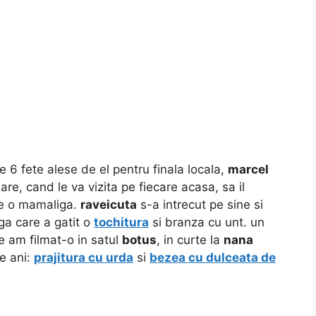
 6 fete alese de el pentru finala locala,
marcel
are, cand le va vizita pe fiecare acasa, sa il
are o mamaliga.
raveicuta
s-a intrecut pe sine si
nga care a gatit o
tochitura
si branza cu unt. un
e am filmat-o in satul
botus
, in curte la
nana
e ani:
prajitura cu urda
si
bezea cu dulceata de