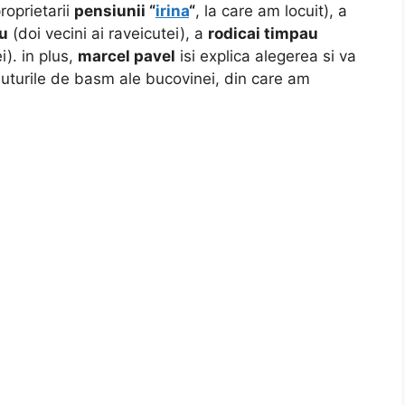
roprietarii
pensiunii “
irina
“
, la care am locuit), a
u
(doi vecini ai raveicutei), a
rodicai timpau
i). in plus,
marcel pavel
isi explica alegerea si va
nuturile de basm ale bucovinei, din care am