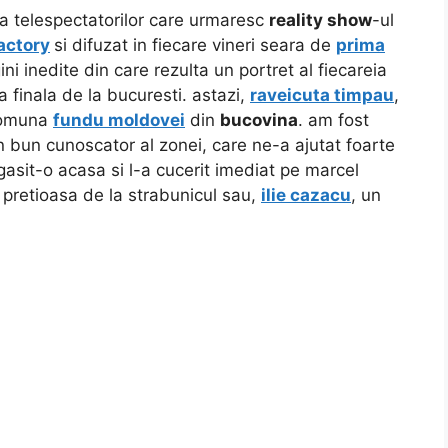
a telespectatorilor care urmaresc
reality show
-ul
actory
si difuzat in fiecare vineri seara de
prima
ni inedite din care rezulta un portret al fiecareia
a finala de la bucuresti. astazi,
raveicuta timpau
,
comuna
fundu moldovei
din
bucovina
. am fost
n bun cunoscator al zonei, care ne-a ajutat foarte
gasit-o acasa si l-a cucerit imediat pe marcel
 pretioasa de la strabunicul sau,
ilie cazacu
, un