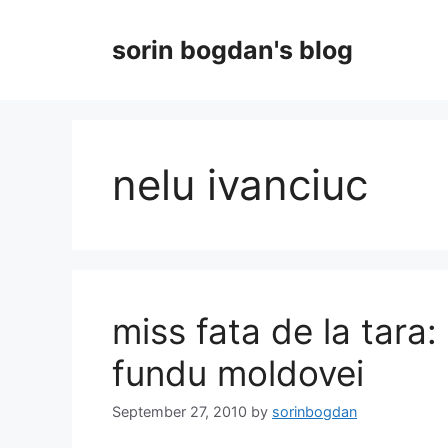
Skip
to
sorin bogdan's blog
content
nelu ivanciuc
miss fata de la tara:
fundu moldovei
September 27, 2010
by
sorinbogdan