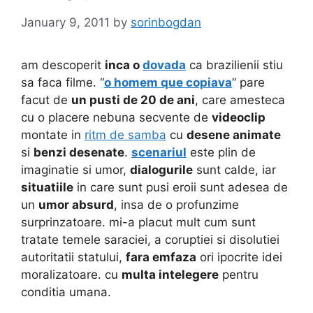
January 9, 2011
by
sorinbogdan
am descoperit
inca o
dovada
ca brazilienii stiu
sa faca filme. “
o homem que copiava
” pare
facut de
un pusti de 20 de ani
, care amesteca
cu o placere nebuna secvente de
videoclip
montate in
ritm de samba
cu
desene animate
si
benzi desenate
.
scenariul
este plin de
imaginatie si umor,
dialogurile
sunt calde, iar
situatiile
in care sunt pusi eroii sunt adesea de
un
umor absurd
, insa de o profunzime
surprinzatoare. mi-a placut mult cum sunt
tratate temele saraciei, a coruptiei si disolutiei
autoritatii statului,
fara emfaza
ori ipocrite idei
moralizatoare. cu
multa intelegere
pentru
conditia umana.