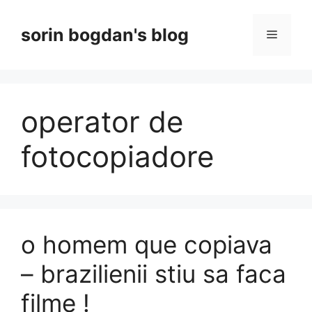
Skip
to
sorin bogdan's blog
Menu
content
operator de
fotocopiadore
o homem que copiava
– brazilienii stiu sa faca
filme !