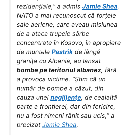
rezidențiale,” a admis
Jamie Shea
.
NATO a mai recunoscut că forțele
sale aeriene, care aveau misiunea
de a ataca trupele sârbe
concentrate în Kosovo, în apropiere
de muntele
Pastrik
de lângă
granița cu Albania, au lansat
bombe pe teritoriul albanez
, fără
a provoca victime. “Știm că un
număr de bombe a căzut, din
cauza unei
neglijențe
, de cealaltă
parte a frontierei, dar din fericire,
nu a fost nimeni rănit sau ucis,” a
precizat
Jamie Shea
.