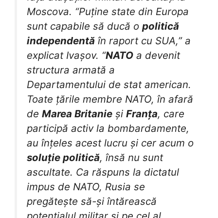
Moscova. “Puține state din Europa
sunt capabile să ducă o
politică
independentă
în raport cu SUA,” a
explicat Ivașov. “
NATO
a devenit
structura armată a
Departamentului de stat american.
Toate țările membre NATO, în afară
de
Marea Britanie
și
Franța
, care
participă activ la bombardamente,
au înțeles acest lucru și cer acum o
soluție politică
, însă nu sunt
ascultate. Ca răspuns la dictatul
impus de NATO, Rusia se
pregătește să-și întărească
potențialul militar și pe cel al