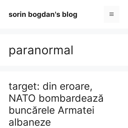
Skip
to
sorin bogdan's blog
Menu
content
paranormal
target: din eroare,
NATO bombardează
buncărele Armatei
albaneze