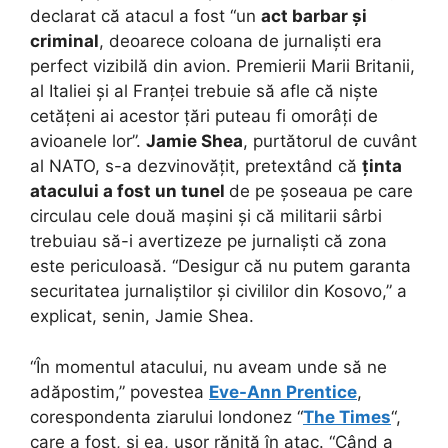
declarat că atacul a fost “un
act barbar și
criminal
, deoarece coloana de jurnaliști era
perfect vizibilă din avion. Premierii Marii Britanii,
al Italiei și al Franței trebuie să afle că niște
cetățeni ai acestor țări puteau fi omorâți de
avioanele lor”.
Jamie Shea
, purtătorul de cuvânt
al NATO, s-a dezvinovățit, pretextând că
ținta
atacului a fost un tunel
de pe șoseaua pe care
circulau cele două mașini și că militarii sârbi
trebuiau să-i avertizeze pe jurnaliști că zona
este periculoasă. “Desigur că nu putem garanta
securitatea jurnaliștilor și civililor din Kosovo,” a
explicat, senin, Jamie Shea.
“În momentul atacului, nu aveam unde să ne
adăpostim,” povestea
Eve-Ann Prentice
,
corespondenta ziarului londonez “
The Times
“,
care a fost, și ea, ușor rănită în atac. “Când a