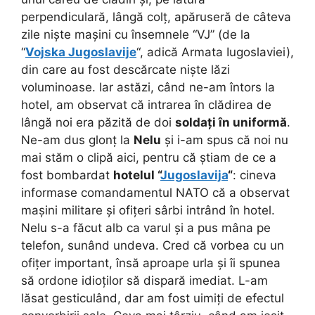
perpendiculară, lângă colț, apăruseră de câteva
zile niște mașini cu însemnele “VJ” (de la
“
Vojska Jugoslavije
“, adică Armata Iugoslaviei),
din care au fost descărcate niște lăzi
voluminoase. Iar astăzi, când ne-am întors la
hotel, am observat că intrarea în clădirea de
lângă noi era păzită de doi
soldați în uniformă
.
Ne-am dus glonț la
Nelu
și i-am spus că noi nu
mai stăm o clipă aici, pentru că știam de ce a
fost bombardat
hotelul “
Jugoslavija
“
: cineva
informase comandamentul NATO că a observat
mașini militare și ofițeri sârbi intrând în hotel.
Nelu s-a făcut alb ca varul și a pus mâna pe
telefon, sunând undeva. Cred că vorbea cu un
ofițer important, însă aproape urla și îi spunea
să ordone idioților să dispară imediat. L-am
lăsat gesticulând, dar am fost uimiți de efectul