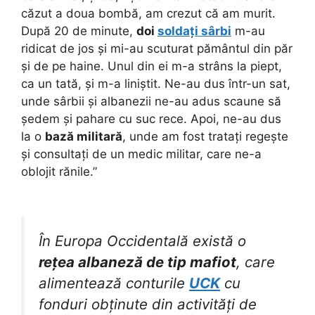
căzut a doua bombă, am crezut că am murit.
După 20 de minute,
doi
soldați sârbi
m-au
ridicat de jos și mi-au scuturat pământul din păr
și de pe haine. Unul din ei m-a strâns la piept,
ca un tată, și m-a liniștit. Ne-au dus într-un sat,
unde sârbii și albanezii ne-au adus scaune să
ședem și pahare cu suc rece. Apoi, ne-au dus
la o
bază militară
, unde am fost tratați regește
și consultați de un medic militar, care ne-a
oblojit rănile.”
În Europa Occidentală există o
rețea albaneză de tip mafiot
, care
alimentează conturile
UCK
cu
fonduri obținute din activități de