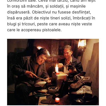
convorbirii sale. Ceva mai târziu, când am ieșit
în oraș să mâncăm, și soldații, și mașinile
dispăruseră. Obiectivul nu fusese desființat,
însă era păzit de niște tineri solizi, îmbrăcați în
blugi și tricouri, peste care aveau niște veste
care le acopereau pistoalele.