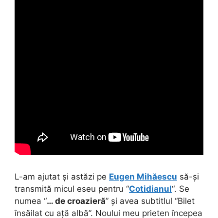
L-am ajutat și astăzi pe
Eugen Mihăescu
să-și
transmită micul eseu pentru “
Cotidianul
“. Se
numea “
… de croazieră
” și avea subtitlul “Bilet
însăilat cu ață albă”. Noului meu prieten începea