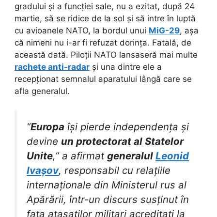
gradului și a funcției sale, nu a ezitat, după 24
martie, să se ridice de la sol și să intre în luptă
cu avioanele NATO, la bordul unui
MiG-29
, așa
că nimeni nu i-ar fi refuzat dorința. Fatală, de
această dată. Piloții NATO lansaseră mai multe
rachete anti-radar
și una dintre ele a
recepționat semnalul aparatului lângă care se
afla generalul.
“
Europa
își pierde independența și
devine
un protectorat al Statelor
Unite
,” a afirmat
generalul
Leonid
Ivașov
, responsabil cu relațiile
internaționale din Ministerul rus al
Apărării, într-un discurs susținut în
fața atașaților militari acreditați la