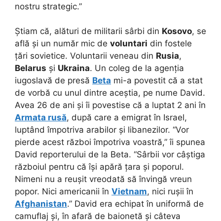
nostru strategic.”
Știam că, alături de militarii sârbi din
Kosovo
, se
află și un număr mic de
voluntari
din fostele
țări sovietice. Voluntarii veneau din
Rusia
,
Belarus
și
Ukraina
. Un coleg de la agenția
iugoslavă de presă
Beta
mi-a povestit că a stat
de vorbă cu unul dintre aceștia, pe nume David.
Avea 26 de ani și îi povestise că a luptat 2 ani în
Armata rusă
, după care a emigrat în Israel,
luptând împotriva arabilor și libanezilor. “Vor
pierde acest război împotriva voastră,” îi spunea
David reporterului de la Beta. “Sârbii vor câștiga
războiul pentru că își apără țara și poporul.
Nimeni nu a reușit vreodată să învingă vreun
popor. Nici americanii în
Vietnam
, nici rușii în
Afghanistan
.” David era echipat în uniformă de
camuflaj și, în afară de baionetă și câteva