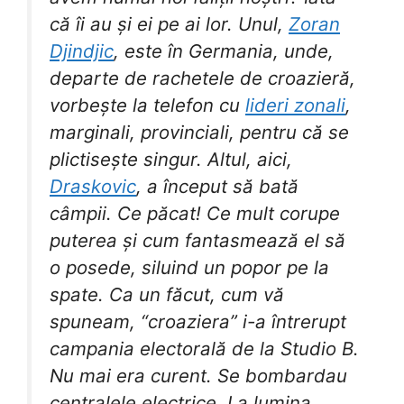
că îi au și ei pe ai lor. Unul,
Zoran
Djindjic
, este în Germania, unde,
departe de rachetele de croazieră,
vorbește la telefon cu
lideri zonali
,
marginali, provinciali, pentru că se
plictisește singur. Altul, aici,
Draskovic
, a început să bată
câmpii. Ce păcat! Ce mult corupe
puterea și cum fantasmează el să
o posede, siluind un popor pe la
spate. Ca un făcut, cum vă
spuneam, “croaziera” i-a întrerupt
campania electorală de la Studio B.
Nu mai era curent. Se bombardau
centralele electrice. La lumina