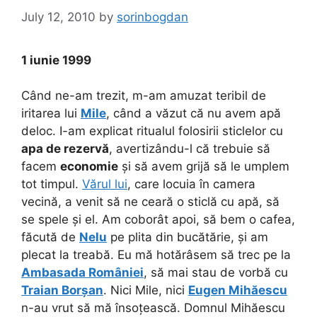
July 12, 2010
by
sorinbogdan
1 iunie 1999
Când ne-am trezit, m-am amuzat teribil de
iritarea lui
Mile
, când a văzut că nu avem apă
deloc. I-am explicat ritualul folosirii sticlelor cu
apa de rezervă
, avertizându-l că trebuie să
facem
economie
și să avem grijă să le umplem
tot timpul.
Vărul lui
, care locuia în camera
vecină, a venit să ne ceară o sticlă cu apă, să
se spele și el. Am coborât apoi, să bem o cafea,
făcută de
Nelu
pe plita din bucătărie, și am
plecat la treabă. Eu mă hotărâsem să trec pe la
Ambasada României
, să mai stau de vorbă cu
Traian Borșan
. Nici Mile, nici
Eugen Mihăescu
n-au vrut să mă însoțească. Domnul Mihăescu