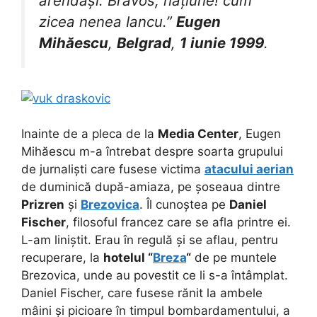
arendași. Bravos, națiune! cum
zicea nenea Iancu.”
Eugen
Mihăescu
,
Belgrad
,
1 iunie 1999
.
Inainte de a pleca de la
Media Center
, Eugen
Mihăescu m-a întrebat despre soarta grupului
de jurnaliști care fusese victima
atacului aerian
de duminică după-amiaza, pe șoseaua dintre
Prizren
și
Brezovica
. Îl cunoștea pe
Daniel
Fischer
, filosoful francez care se afla printre ei.
L-am liniștit. Erau în regulă și se aflau, pentru
recuperare, la
hotelul “
Breza
“
de pe muntele
Brezovica, unde au povestit ce li s-a întâmplat.
Daniel Fischer, care fusese rănit la ambele
mâini și picioare în timpul bombardamentului, a