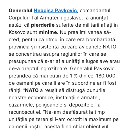
Generalul
Nebojsa Pavkovic
, comandantul
Corpului III al Armatei iugoslave, a anunțat
astăzi că
pierderile
suferite de militarii aflați în
Kosovo sunt
minime
. Nu prea îmi venea să-l
cred, pentru că ritmul în care era bombardată
provincia și insistența cu care avioanele NATO
se concentrau asupra regiunilor în care se
presupunea că s-ar afla unitățile iugoslave erau
de-a dreptul îngrozitoare. Generalul Pavkovic
pretindea că mai puțin de 1 % din cei 180.000
de oameni pe care îi are în subordine ar fi fost
răniți. “
NATO
a reușit să distrugă bunurile
noastre economice, instalațiile armatei,
cazarmele, poligoanele și depozitele,” a
recunoscut el. “Ne-am desfășurat la timp
unitățile pe teren și i-am ocrotit la maximum pe
oamenii noștri, acesta fiind chiar obiectivul