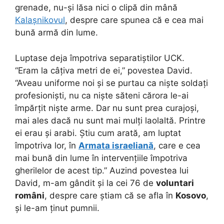
grenade, nu-și lăsa nici o clipă din mână
Kalașnikovul
, despre care spunea că e cea mai
bună armă din lume.
Luptase deja împotriva separatiștilor UCK.
“Eram la câțiva metri de ei,” povestea David.
“Aveau uniforme noi și se purtau ca niște soldați
profesioniști, nu ca niște săteni cărora le-ai
împărțit niște arme. Dar nu sunt prea curajoși,
mai ales dacă nu sunt mai mulți laolaltă. Printre
ei erau și arabi. Știu cum arată, am luptat
împotriva lor, în
Armata israeliană
, care e cea
mai bună din lume în intervențiile împotriva
gherilelor de acest tip.” Auzind povestea lui
David, m-am gândit și la cei 76 de
voluntari
români
, despre care știam că se afla în
Kosovo
,
și le-am ținut pumnii.