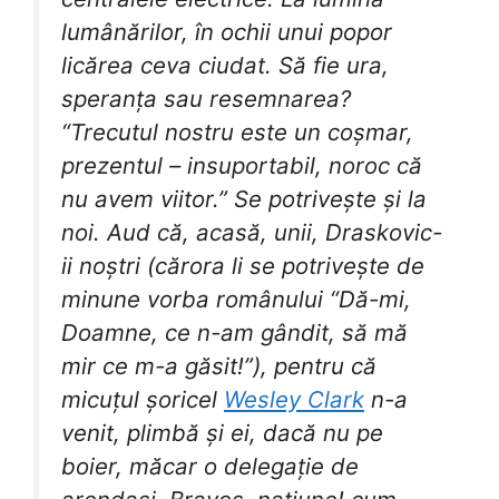
lumânărilor, în ochii unui popor
licărea ceva ciudat. Să fie ura,
speranța sau resemnarea?
“Trecutul nostru este un coșmar,
prezentul – insuportabil, noroc că
nu avem viitor.” Se potrivește și la
noi. Aud că, acasă, unii, Draskovic-
ii noștri (cărora li se potrivește de
minune vorba românului “Dă-mi,
Doamne, ce n-am gândit, să mă
mir ce m-a găsit!”), pentru că
micuțul șoricel
Wesley Clark
n-a
venit, plimbă și ei, dacă nu pe
boier, măcar o delegație de