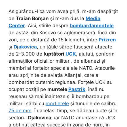
Asigurându-l că vom avea grijă, m-am despărțit
de
Traian Borșan
și m-am dus la
Media
Center
. Aici, știrile despre
bombardamentele
de astăzi din Kosovo
se aglomeraseră. Încă din
zori, pe o distanță de 15 kilometri, între
Prizren
și
Djakovica
, unitățile sârbe fuseseră atacate
de 2-3.000 de
luptători
UCK
, ajutați, conform
afirmațiilor oficialilor militari, de albanezi și
membri ai forțelor speciale ale NATO. Atacurile
erau sprijinite de aviația Alianței, care a
bombardat puternic regiunea. Forțele UCK au
ocupat poziții pe
muntele
Pastrik
, însă nu
reușeau să mai înainteze și îi bombardau pe
militarii sârbi cu
mortierele
și tunurile de calibrul
75 de mm
. În același timp, se dădeau lupte și în
sectorul
Djakovica
, iar NATO anunțase că UCK
a obținut câteva succese în zona de nord, în