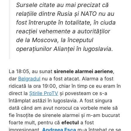
Sursele citate au mai precizat că
relațiile dintre Rusia și NATO nu au
fost întrerupte în totalitate, în ciuda
reacției vehemente a autorităților
de la Moscova, la începutul
operațiunilor Alianței în Iugoslavia.
La 18:05, au sunat
sirenele alarmei aeriene
,
dar
Belgradul
nu a fost atacat. Alarma a fost
ridicată la ora 19:00, chiar în timp ce eu eram în
direct la
Știrile ProTV
și povesteam ce s-a
întâmplat astăzi în Iugoslavia. A fost singura
dată când am avut norocul ca vorbele mele să
fie însoțite de sirenele alarmei și m-am bucurat
foarte mult, pentru că
efectul
a fost
impresionant.
Andreea Esca
m-a întrebat ce se