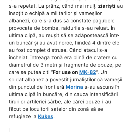
s-a repetat. La prânz, când mai mulți
ziariști
au
însoțit o echipă a militarilor și vameșilor
albanezi, care s-a dus să constate pagubele
provocate de bombe, raidurile s-au reluat. În
ultima clipă, au reușit să se adăpostească într-
un buncăr și au avut noroc, fiindcă 4 dintre ele
au fost complet distruse. Când atacul s-a
încheiat, întreaga zonă era plină de cratere cu
diametrul de 3 metri și fragmente de obuze, pe
care se putea citi “
For use on
MK-82
“. Un
soldat albanez a povestit jurnaliștilor că vameșii
din punctul de frontieră
Morina
s-au ascuns în
ultima clipă în buncăre, din cauza intensificării
tirurilor artileriei sârbe, ale cărei obuze i-au
făcut pe locuitorii satelor din zonă să se
refugieze la
Kukes
.