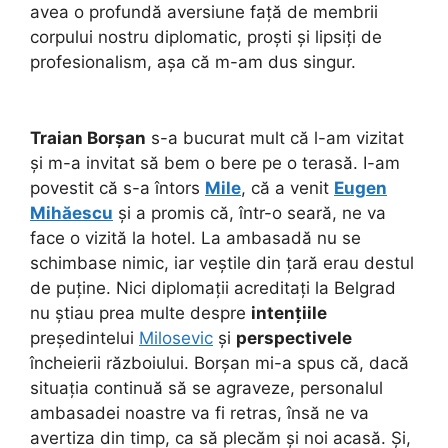
avea o profundă aversiune față de membrii
corpului nostru diplomatic, proști și lipsiți de
profesionalism, așa că m-am dus singur.
Traian Borșan
s-a bucurat mult că l-am vizitat
și m-a invitat să bem o bere pe o terasă. I-am
povestit că s-a întors
Mile
, că a venit
Eugen
Mihăescu
și a promis că, într-o seară, ne va
face o vizită la hotel. La ambasadă nu se
schimbase nimic, iar veștile din țară erau destul
de puține. Nici diplomații acreditați la Belgrad
nu știau prea multe despre
intențiile
președintelui
Milosevic
și
perspectivele
încheierii războiului. Borșan mi-a spus că, dacă
situația continuă să se agraveze, personalul
ambasadei noastre va fi retras, însă ne va
avertiza din timp, ca să plecăm și noi acasă. Și,