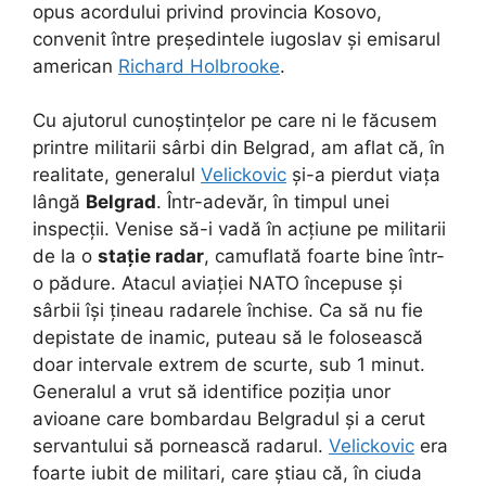
opus acordului privind provincia Kosovo,
convenit între președintele iugoslav și emisarul
american
Richard Holbrooke
.
Cu ajutorul cunoștințelor pe care ni le făcusem
printre militarii sârbi din Belgrad, am aflat că, în
realitate, generalul
Velickovic
și-a pierdut viața
lângă
Belgrad
. Într-adevăr, în timpul unei
inspecții. Venise să-i vadă în acțiune pe militarii
de la o
stație radar
, camuflată foarte bine într-
o pădure. Atacul aviației NATO începuse și
sârbii își țineau radarele închise. Ca să nu fie
depistate de inamic, puteau să le folosească
doar intervale extrem de scurte, sub 1 minut.
Generalul a vrut să identifice poziția unor
avioane care bombardau Belgradul și a cerut
servantului să pornească radarul.
Velickovic
era
foarte iubit de militari, care știau că, în ciuda