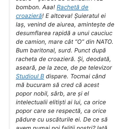
bombon. Aaa!
Rachetă de
croazieră
! E altceva! Șuieratul ei
laș, venind de aiurea, amintește de
desumflarea rapidă a unui cauciuc
de camion, mare cât “O” din NATO.
Bum baritonal, surd. Punct după
racheta de croazieră. Și, deodată,
aseară, pe la zece, de pe televizor
Studioul B
dispare. Tocmai când
mă bucuram să cred că acest
popor nobil, sârb, are și el
intelectualii elitiști ai lui, ca orice
popor care se respectă, ca orice
pădure cu uscăturile ei. De ce să
avem numai noi faliții noștri? Iată