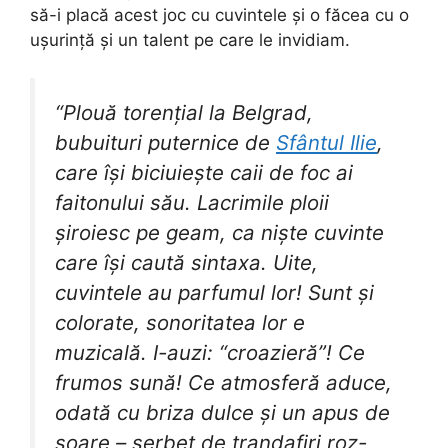
să-i placă acest joc cu cuvintele și o făcea cu o
ușurință și un talent pe care le invidiam.
“Plouă torențial la Belgrad,
bubuituri puternice de
Sfântul Ilie
,
care își biciuiește caii de foc ai
faitonului său. Lacrimile ploii
șiroiesc pe geam, ca niște cuvinte
care își caută sintaxa. Uite,
cuvintele au parfumul lor! Sunt și
colorate, sonoritatea lor e
muzicală. I-auzi: “croazieră”! Ce
frumos sună! Ce atmosferă aduce,
odată cu briza dulce și un apus de
soare – șerbet de trandafiri roz-