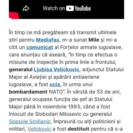
În timp ce mă pregăteam să transmit ultimele
știri pentru
Mediafax
, m-a sunat
Mile
și mi-a
citit un
comunicat
al Forțelor armate iugoslave,
care anunțau că aseară, “în timp ce efectua o
misiune de inspecție în prima linie a frontului,
generalul
Ljubisa Velickovic
, adjunctul Statului
Major al Aviației și apărării antiaeriene
iugoslave, a fost
ucis
, în urma unui
bombardament
NATO”. În vârstă de 53 de ani,
generalul ocupase funcția de șef al Statului
Major până în noiembrie 1993, când a fost
înlocuit de Slobodan Milosevic cu generalul
Spasoje Smiljanic
. Împreună cu alți politicieni și
militari,
Velickovic
a fost
destituit
pentru că s-a