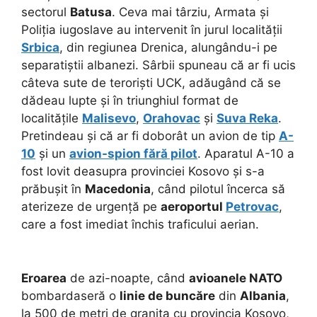
sectorul
Batusa
. Ceva mai târziu, Armata și
Poliția iugoslave au intervenit în jurul localității
Srbica
, din regiunea Drenica, alungându-i pe
separatiștii albanezi. Sârbii spuneau că ar fi ucis
câteva sute de teroriști UCK, adăugând că se
dădeau lupte și în triunghiul format de
localitățile
Malisevo
,
Orahovac
și
Suva Reka
.
Pretindeau și că ar fi doborât un avion de tip
A-
10
și un
avion-spion fără pilot
. Aparatul A-10 a
fost lovit deasupra provinciei Kosovo și s-a
prăbușit în
Macedonia
, când pilotul încerca să
aterizeze de urgență pe
aeroportul
Petrovac
,
care a fost imediat închis traficului aerian.
Eroarea
de azi-noapte, când
avioanele NATO
bombardaseră o
linie de buncăre
din
Albania
,
la 500 de metri de granița cu provincia Kosovo,