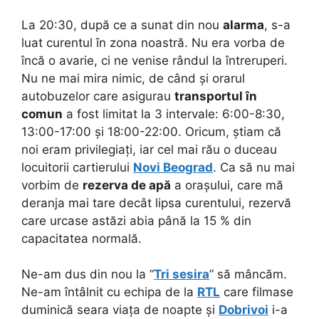
La 20:30, după ce a sunat din nou
alarma
, s-a
luat curentul în zona noastră. Nu era vorba de
încă o avarie, ci ne venise rândul la întreruperi.
Nu ne mai mira nimic, de când și orarul
autobuzelor care asigurau
transportul în
comun
a fost limitat la 3 intervale: 6:00-8:30,
13:00-17:00 și 18:00-22:00. Oricum, știam că
noi eram privilegiați, iar cel mai rău o duceau
locuitorii cartierului
Novi Beograd
. Ca să nu mai
vorbim de
rezerva de apă
a orașului, care mă
deranja mai tare decât lipsa curentului, rezervă
care urcase astăzi abia până la 15 % din
capacitatea normală.
Ne-am dus din nou la “
Tri sesira
” să mâncăm.
Ne-am întâlnit cu echipa de la
RTL
care filmase
duminică seara viața de noapte și
Dobrivoi
i-a