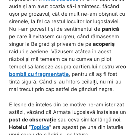
aude și am avut ocazia să-i amintesc, făcând
ușor pe grozavul, cât de mult ne-am obișnuit cu
sirenele, la fel ca restul locuitorilor Iugoslaviei.
Nu i-am povestit și de sentimentul de
panică
pe care îl evitasem cu greu, când rămăsesem
singur la Belgrad și priveam de pe
acoperiș
raidurile aeriene. Văzusem atâtea în acest
război și mă temeam ca nu cumva un pilot
tembel să lanseze asupra cartierului nostru vreo
bombă cu fragmentație
, pentru că aș fi fost
țintă sigură. Când s-au întors ceilalți, nu mi-au
mai trecut prin cap astfel de gânduri negre.
E lesne de înțeles din ce motive ne-am isterizat
astăzi, văzând că Armata iugoslavă instalase un
post de observație
sau ceva similar lângă noi.
Hotelul “
Toplice
“
era așezat pe una din laturile
unui careu de clădiri și, pe latura