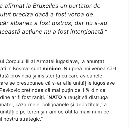
 a afirmat la Bruxelles un purtător de
putut preciza dacă a fost vorba de
ăr albanez a fost distrus, dar nu s-au
 această acțiune nu a fost intenționată.”
l Corpului III al Armatei iugoslave, a anunțat
flați în Kosovo sunt
minime
. Nu prea îmi venea să-l
ată provincia și insistența cu care avioanele
are se presupunea că s-ar afla unitățile iugoslave
 Pavkovic pretindea că mai puțin de 1 % din cei
e ar fi fost răniți. “
NATO
a reușit să distrugă
rmatei, cazarmele, poligoanele și depozitele,” a
unitățile pe teren și i-am ocrotit la maximum pe
l nostru strategic.”