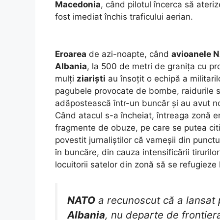
Macedonia
, când pilotul încerca să ater
fost imediat închis traficului aerian.
Eroarea
de azi-noapte, când
avioanele 
Albania
, la 500 de metri de granița cu p
mulți
ziariști
au însoțit o echipă a militari
pagubele provocate de bombe, raidurile s-a
adăpostească într-un buncăr și au avut nor
Când atacul s-a încheiat, întreaga zonă er
fragmente de obuze, pe care se putea citi
povestit jurnaliștilor că vameșii din punct
în buncăre, din cauza intensificării tirurilo
locuitorii satelor din zonă să se refugieze
NATO
a recunoscut că a lansat 
Albania
, nu departe de frontier