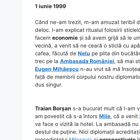
1 iunie 1999
Când ne-am trezit, m-am amuzat teribil de
deloc. I-am explicat ritualul folosirii sticle
facem
economie
și să avem grijă să le u
vecină, a venit să ne ceară o sticlă cu ap
cafea, făcută de
Nelu
pe plita din bucătă
trec pe la
Ambasada României
, să mai 
Eugen Mihăescu
n-au vrut să mă însoțe
față de membrii corpului nostru diplomatic
dus singur.
Traian Borșan
s-a bucurat mult că l-am vi
am povestit că s-a întors
Mile
, că a venit
va face o vizită la hotel. La ambasadă nu 
destul de puține. Nici diplomații acredita
președintelui
Milosevic
și
perspectivele
î