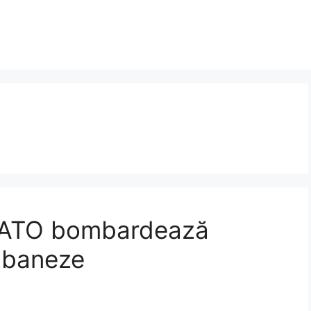
, NATO bombardează
lbaneze