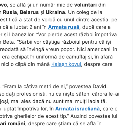
ovo
, se află și un număr mic de
voluntari
din
in
Rusia
,
Belarus
și
Ukraina
. Un coleg de la
stit că a stat de vorbă cu unul dintre aceștia, pe
 că a luptat 2 ani în
Armata rusă
, după care a
r și libanezilor. “Vor pierde acest război împotriva
 Beta. “Sârbii vor câștiga războiul pentru că își
vreodată să învingă vreun popor. Nici americanii în
d era echipat în uniformă de camuflaj și, în afară
 nici o clipă din mână
Kalașnikovul
, despre care
.
 “Eram la câțiva metri de ei,” povestea David.
oldați profesioniști, nu ca niște săteni cărora le-ai
joși, mai ales dacă nu sunt mai mulți laolaltă.
 luptat împotriva lor, în
Armata israeliană
, care e
triva gherilelor de acest tip.” Auzind povestea lui
ari români
, despre care știam că se afla în