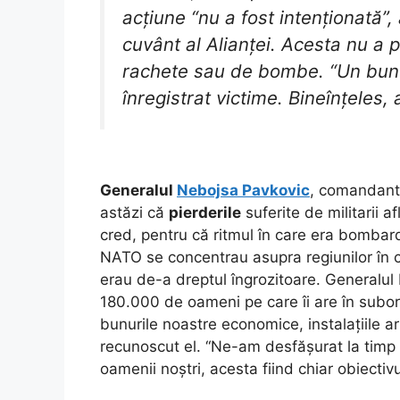
acțiune “nu a fost intenționată”,
cuvânt al Alianței. Acesta nu a 
rachete sau de bombe. “Un bunc
înregistrat victime. Bineînțeles,
Generalul
Nebojsa Pavkovic
, comandantu
astăzi că
pierderile
suferite de militarii a
cred, pentru că ritmul în care era bombard
NATO se concentrau asupra regiunilor în c
erau de-a dreptul îngrozitoare. Generalul
180.000 de oameni pe care îi are în subordin
bunurile noastre economice, instalațiile a
recunoscut el. “Ne-am desfășurat la timp 
oamenii noștri, acesta fiind chiar obiectivu