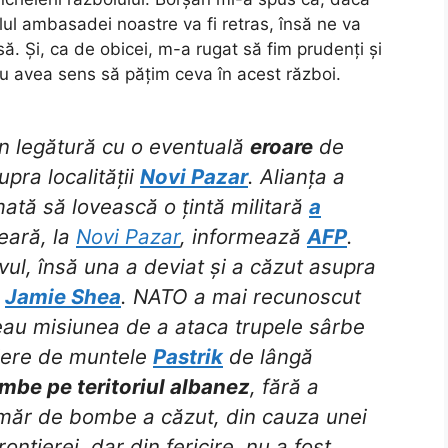
lul ambasadei noastre va fi retras, însă ne va
ă. Și, ca de obicei, m-a rugat să fim prudenți și
u avea sens să pățim ceva în acest război.
în legătură cu o eventuală
eroare
de
pra localității
Novi Pazar
. Alianța a
tă să lovească o țintă militară
a
seară, la
Novi Pazar
, informează
AFP
.
vul, însă una a deviat și a căzut asupra
s
Jamie Shea
. NATO a mai recunoscut
veau misiunea de a ataca trupele sârbe
piere de muntele
Pastrik
de lângă
mbe pe teritoriul albanez
, fără a
umăr de bombe a căzut, din cauza unei
rontierei, dar din fericire, nu a fost