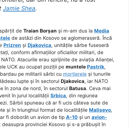
at
Jamie Shea
.
spărțit de
Traian Borșan
și m-am dus la
Media
tele
de astăzi din Kosovo
se aglomeraseră. Încă
re
Prizren
și
Djakovica
, unitățile sârbe fuseseră
utați, conform afirmațiilor oficialilor militari, de
NATO. Atacurile erau sprijinite de aviația Alianței,
ele UCK au ocupat poziții pe
muntele
Pastrik
,
bardau pe militarii sârbi cu
mortierele
și tunurile
 dădeau lupte și în sectorul
Djakovica
, iar NATO
 în zona de nord, în sectorul
Batusa
. Ceva mai
nit în jurul localității
Srbica
, din regiunea
ezi. Sârbii spuneau că ar fi ucis câteva sute de
 și în triunghiul format de localitățile
Malisevo
,
 ar fi doborât un avion de tip
A-10
și un
avion-
it deasupra provinciei Kosovo și s-a prăbușit în