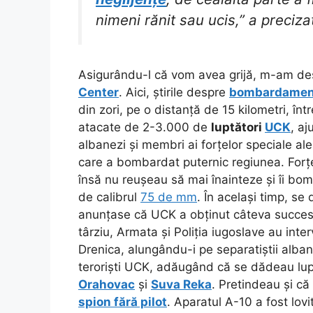
nimeni rănit sau ucis,” a preciz
Asigurându-l că vom avea grijă, m-am de
Center
. Aici, știrile despre
bombardamen
din zori, pe o distanță de 15 kilometri, înt
atacate de 2-3.000 de
luptători
UCK
, aj
albanezi și membri ai forțelor speciale ale 
care a bombardat puternic regiunea. Forț
însă nu reușeau să mai înainteze și îi bom
de calibrul
75 de mm
. În același timp, se
anunțase că UCK a obținut câteva succese
târziu, Armata și Poliția iugoslave au interve
Drenica, alungându-i pe separatiștii alban
teroriști UCK, adăugând că se dădeau lupte
Orahovac
și
Suva Reka
. Pretindeau și că
spion fără pilot
. Aparatul A-10 a fost lov