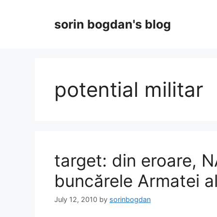
Skip
to
sorin bogdan's blog
content
potential militar
target: din eroare
buncărele Armatei a
July 12, 2010
by
sorinbogdan