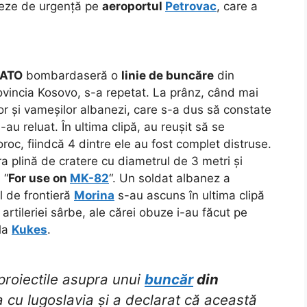
izeze de urgență pe
aeroportul
Petrovac
, care a
NATO
bombardaseră o
linie de buncăre
din
rovincia Kosovo, s-a repetat. La prânz, când mai
lor și vameșilor albanezi, care s-a dus să constate
u reluat. În ultima clipă, au reușit să se
oc, fiindcă 4 dintre ele au fost complet distruse.
a plină de cratere cu diametrul de 3 metri și
 “
For use on
MK-82
“. Un soldat albanez a
ul de frontieră
Morina
s-au ascuns în ultima clipă
r artileriei sârbe, ale cărei obuze i-au făcut pe
 la
Kukes
.
proiectile asupra unui
buncăr
din
a cu Iugoslavia și a declarat că această