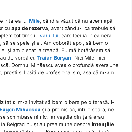
 iritarea lui
Mile
, când a văzut că nu avem apă
lor cu
apa de rezervă
, avertizându-l că trebuie să
mplem tot timpul.
Vărul lui
, care locuia în camera
ă, să se spele și el. Am coborât apoi, să bem o
rie, și am plecat la treabă. Eu mă hotărâsem să
stau de vorbă cu
Traian Borșan
. Nici Mile, nici
ască. Domnul Mihăescu avea o profundă aversiune
, proști și lipsiți de profesionalism, așa că m-am
zitat și m-a invitat să bem o bere pe o terasă. I-
Eugen Mihăescu
și a promis că, într-o seară, ne
se schimbase nimic, iar veștile din țară erau
ți la Belgrad nu știau prea multe despre
intențiile
ncheierii războiului. Borșan mi-a spus că, dacă