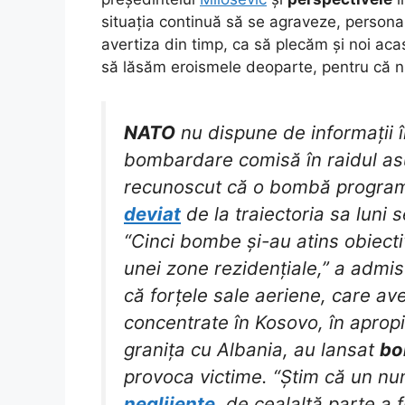
situația continuă să se agraveze, persona
avertiza din timp, ca să plecăm și noi acas
să lăsăm eroismele deoparte, pentru că n
NATO
nu dispune de informații 
bombardare comisă în raidul asu
recunoscut că o bombă programa
deviat
de la traiectoria sa luni 
“Cinci bombe și-au atins obiecti
unei zone rezidențiale,” a admi
că forțele sale aeriene, care a
concentrate în Kosovo, în apro
granița cu Albania, au lansat
bo
provoca victime. “Știm că un n
neglijențe
, de cealaltă parte a f