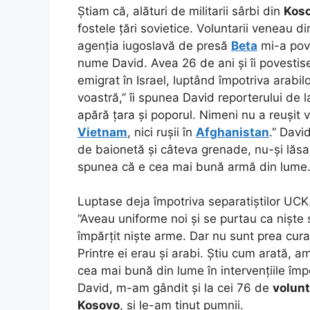
Știam că, alături de militarii sârbi din
Kos
fostele țări sovietice. Voluntarii veneau d
agenția iugoslavă de presă
Beta
mi-a pove
nume David. Avea 26 de ani și îi povestise
emigrat în Israel, luptând împotriva arabilo
voastră,” îi spunea David reporterului de la
apără țara și poporul. Nimeni nu a reușit 
Vietnam
, nici rușii în
Afghanistan
.” Davi
de baionetă și câteva grenade, nu-și lăsa
spunea că e cea mai bună armă din lume
Luptase deja împotriva separatiștilor UCK.
“Aveau uniforme noi și se purtau ca niște s
împărțit niște arme. Dar nu sunt prea cura
Printre ei erau și arabi. Știu cum arată, am
cea mai bună din lume în intervențiile împo
David, m-am gândit și la cei 76 de
volunt
Kosovo
, și le-am ținut pumnii.