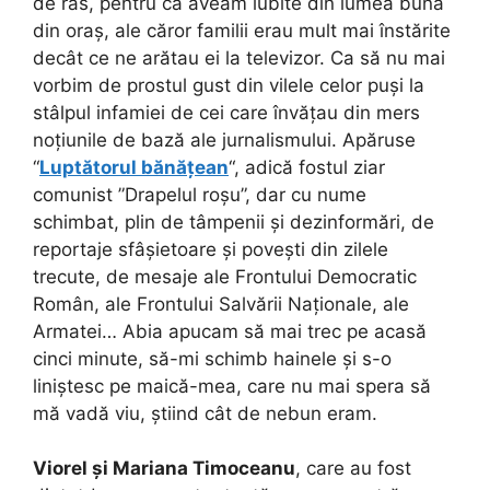
de râs, pentru că aveam iubite din lumea bună
din oraș, ale căror familii erau mult mai înstărite
decât ce ne arătau ei la televizor. Ca să nu mai
vorbim de prostul gust din vilele celor puși la
stâlpul infamiei de cei care învățau din mers
noțiunile de bază ale jurnalismului. Apăruse
“
Luptătorul bănățean
“, adică fostul ziar
comunist ”Drapelul roșu”, dar cu nume
schimbat, plin de tâmpenii și dezinformări, de
reportaje sfâșietoare și povești din zilele
trecute, de mesaje ale Frontului Democratic
Român, ale Frontului Salvării Naționale, ale
Armatei… Abia apucam să mai trec pe acasă
cinci minute, să-mi schimb hainele și s-o
liniștesc pe maică-mea, care nu mai spera să
mă vadă viu, știind cât de nebun eram.
Viorel și Mariana Timoceanu
, care au fost