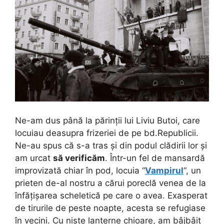
Ne-am dus până la părinții lui Liviu Butoi, care
locuiau deasupra frizeriei de pe bd.Republicii.
Ne-au spus că s-a tras și din podul clădirii lor și
am urcat
să verificăm
.
Într-un fel de mansardă
improvizată chiar în pod, locuia “
Vampirul
“, un
prieten de-al nostru a cărui poreclă venea de la
înfățișarea scheletică pe care o avea. Exasperat
de tirurile de peste noapte, acesta se refugiase
în vecini. Cu niște lanterne chioare, am bâjbâit