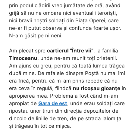
prin podul clădirii vreo jumătate de oră, având
grijă să nu ne omoare nici eventualii teroriști,
nici bravii noștri soldați din Piața Operei, care
ne-ar fi putut observa și confunda foarte ușor.
N-am găsit pe nimeni.
Am plecat spre
cartierul “Între vii”
, la familia
Timoceanu
, unde ne-am reunit toți prietenii.
Am ajuns cu greu, pentru că toată lumea trăgea
după mine. De rafalele dinspre Poștă nu mai îmi
era frică, pentru că m-am prins repede că nu
era ceva în regulă, fiindcă
nu ricoșau gloanțe
în
apropierea mea. Problema a fost când m-am
apropiat de
Gara de est
, unde erau soldați care
ripostau unor tiruri din direcția depozitelor de
dincolo de liniile de tren, de pe strada Ialomița
și trăgeau în tot ce mișca.