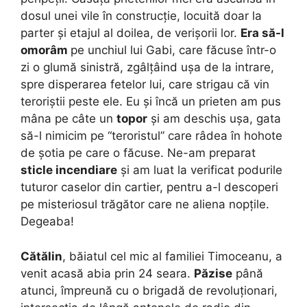
dosul unei vile în construcție, locuită doar la
parter și etajul al doilea, de verișorii lor.
Era să-l
omorâm
pe unchiul lui Gabi, care făcuse într-o
zi o glumă sinistră, zgâlțâind ușa de la intrare,
spre disperarea fetelor lui, care strigau că vin
teroriștii peste ele. Eu și încă un prieten am pus
mâna pe câte un
topor
și am deschis ușa, gata
să-l nimicim pe “teroristul” care râdea în hohote
de șotia pe care o făcuse. Ne-am preparat
sticle incendiare
și am luat la verificat podurile
tuturor caselor din cartier, pentru a-l descoperi
pe misteriosul trăgător care ne aliena nopțile.
Degeaba!
Cătălin
, băiatul cel mic al familiei Timoceanu, a
venit acasă abia prin 24 seara.
Păzise
până
atunci, împreună cu o brigadă de revoluționari,