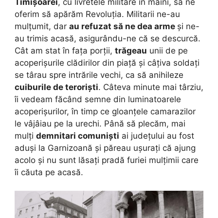
Timișoarei
, cu livretele militare în mâini, să ne
oferim să apărăm Revoluția. Militarii ne-au
mulțumit, dar
au refuzat să ne dea arme
și ne-
au trimis acasă, asigurându-ne că se descurcă.
Cât am stat în fața porții,
trăgeau
unii de pe
acoperișurile clădirilor din piață și câțiva soldați
se târau spre intrările vechi, ca să anihileze
cuiburile de teroriști
. Câteva minute mai târziu,
îi vedeam făcând semne din luminatoarele
acoperișurilor, în timp ce gloanțele camarazilor
le vâjâiau pe la urechi. Până să plecăm, mai
mulți
demnitari comuniști
ai județului au fost
aduși la Garnizoană și păreau ușurați că ajung
acolo și nu sunt lăsați pradă furiei mulțimii care
îi căuta pe acasă.