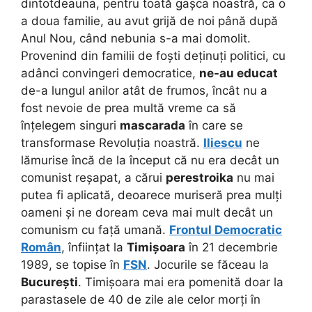
dintotdeauna, pentru toată gașca noastră, ca o
a doua familie, au avut grijă de noi până după
Anul Nou, când nebunia s-a mai domolit.
Provenind din familii de foști deținuți politici, cu
adânci convingeri democratice,
ne-au educat
de-a lungul anilor atât de frumos, încât nu a
fost nevoie de prea multă vreme ca să
înțelegem singuri
mascarada
în care se
transformase Revoluția noastră.
Iliescu
ne
lămurise încă de la început că nu era decât un
comunist reșapat, a cărui
perestroika
nu mai
putea fi aplicată, deoarece muriseră prea mulți
oameni și ne doream ceva mai mult decât un
comunism cu față umană.
Frontul Democratic
Român
, înființat la
Timișoara
în 21 decembrie
1989, se topise în
FSN
. Jocurile se făceau la
București
. Timișoara mai era pomenită doar la
parastasele de 40 de zile ale celor morți în