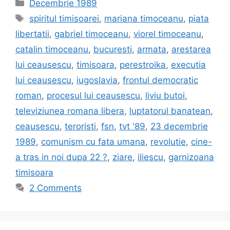
Categories
Decembrie 1989
Tags
spiritul timisoarei
,
mariana timoceanu
,
piata
libertatii
,
gabriel timoceanu
,
viorel timoceanu
,
catalin timoceanu
,
bucuresti
,
armata
,
arestarea
lui ceausescu
,
timisoara
,
perestroika
,
executia
lui ceausescu
,
iugoslavia
,
frontul democratic
roman
,
procesul lui ceausescu
,
liviu butoi
,
televiziunea romana libera
,
luptatorul banatean
,
ceausescu
,
teroristi
,
fsn
,
tvt '89
,
23 decembrie
1989
,
comunism cu fata umana
,
revolutie
,
cine-
a tras in noi dupa 22 ?
,
ziare
,
iliescu
,
garnizoana
timisoara
2 Comments