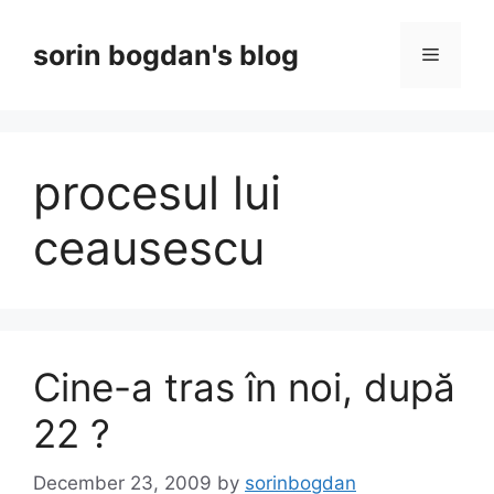
Skip
to
sorin bogdan's blog
Menu
content
procesul lui
ceausescu
Cine-a tras în noi, după
22 ?
December 23, 2009
by
sorinbogdan