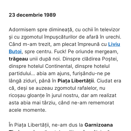
23 decembrie 1989
Adormisem spre dimineață, cu ochii în televizor
și cu zgomotul împușcăturilor de afară în urechi.
Când m-am trezit, am plecat împreună cu
Liviu
Butoi
, spre centru. Fuck! Pe oriunde mergeam,
trăgeau
unii după noi. Dinspre clădirea Poștei,
dinspre hotelul Continental, dinspre hotelul
partidului… abia am ajuns, furișându-ne pe
lângă ziduri, până în
Piața Libertății
. Ciudat era
că, deși se auzeau zgomotul rafalelor, nu
ricoșau gloanțe în jurul nostru, dar am realizat
asta abia mai târziu, când ne-am rememorat
acele momente.
În Piața Libertății, ne-am dus la
Garnizoana