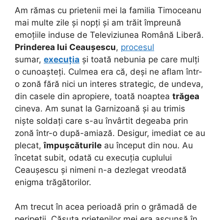
Am rămas cu prietenii mei la familia Timoceanu
mai multe zile și nopți și am trăit împreună
emoțiile induse de Televiziunea Română Liberă.
Prinderea lui Ceaușescu
,
procesul
sumar,
execuția
și toată nebunia pe care mulți
o cunoașteți. Culmea era că, deși ne aflam într-
o zonă fără nici un interes strategic, de undeva,
din casele din apropiere, toată noaptea
trăgea
cineva. Am sunat la Garnizoană și au trimis
niște soldați care s-au învârtit degeaba prin
zonă într-o după-amiază. Desigur, imediat ce au
plecat,
împușcăturile
au început din nou. Au
încetat subit, odată cu execuția cuplului
Ceaușescu și nimeni n-a dezlegat vreodată
enigma trăgătorilor.
Am trecut în acea perioadă prin o grămadă de
peripeții. Căsuța prietenilor mei era ascunsă în