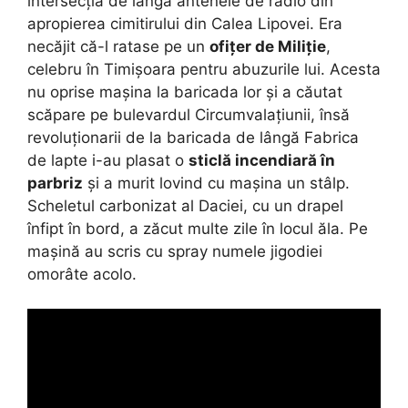
intersecția de lângă antenele de radio din
apropierea cimitirului din Calea Lipovei. Era
necăjit că-l ratase pe un
ofițer de Miliție
,
celebru în Timișoara pentru abuzurile lui. Acesta
nu oprise mașina la baricada lor și a căutat
scăpare pe bulevardul Circumvalațiunii, însă
revoluționarii de la baricada de lângă Fabrica
de lapte i-au plasat o
sticlă incendiară în
parbriz
și a murit lovind cu mașina un stâlp.
Scheletul carbonizat al Daciei, cu un drapel
înfipt în bord, a zăcut multe zile în locul ăla. Pe
mașină au scris cu spray numele jigodiei
omorâte acolo.