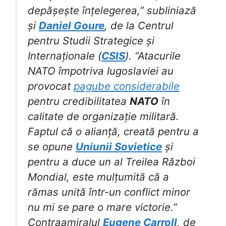
depășește înțelegerea,” subliniază
și
Daniel Goure
, de la Centrul
pentru Studii Strategice și
Internaționale (
CSIS
). “Atacurile
NATO împotriva Iugoslaviei au
provocat
pagube considerabile
pentru credibilitatea
NATO
în
calitate de organizație militară.
Faptul că o alianță, creată pentru a
se opune
Uniunii Sovietice
și
pentru a duce un al Treilea Război
Mondial, este mulțumită că a
rămas unită într-un conflict minor
nu mi se pare o mare victorie.”
Contraamiralul
Eugene Carroll
, de