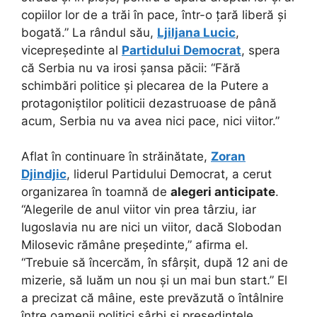
copiilor lor de a trăi în pace, într-o țară liberă și
bogată.” La rândul său,
Ljiljana Lucic
,
vicepreședinte al
Partidului Democrat
, spera
că Serbia nu va irosi șansa păcii: “Fără
schimbări politice și plecarea de la Putere a
protagoniștilor politicii dezastruoase de până
acum, Serbia nu va avea nici pace, nici viitor.”
Aflat în continuare în străinătate,
Zoran
Djindjic
, liderul Partidului Democrat, a cerut
organizarea în toamnă de
alegeri anticipate
.
“Alegerile de anul viitor vin prea târziu, iar
Iugoslavia nu are nici un viitor, dacă Slobodan
Milosevic rămâne președinte,” afirma el.
“Trebuie să încercăm, în sfârșit, după 12 ani de
mizerie, să luăm un nou și un mai bun start.” El
a precizat că mâine, este prevăzută o întâlnire
între oamenii politici sârbi și președintele