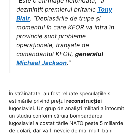
“Este o afirmație nefondată,” a
dezmințit premierul britanic
Tony
Blair
. “Deplasările de trupe și
momentul în care KFOR va intra în
provincie sunt probleme
operaționale, tranșate de
comandantul KFOR,
generalul
Michael Jackson
.”
În străinătate, au fost reluate speculațiile și
estimările privind prețul
reconstrucției
Iugoslaviei. Un grup de analiști militari a întocmit
un studiu conform căruia bombardarea
Iugoslaviei a costat țările NATO peste 5 miliarde
de dolari, dar va fi nevoie de mai mulți bani