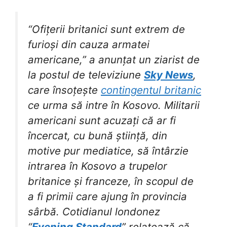
“Ofițerii britanici sunt extrem de
furioși din cauza armatei
americane,” a anunțat un ziarist de
la postul de televiziune
Sky News
,
care însoțește
contingentul britanic
ce urma să intre în Kosovo. Militarii
americani sunt acuzați că ar fi
încercat, cu bună știință, din
motive pur mediatice, să întârzie
intrarea în Kosovo a trupelor
britanice și franceze, în scopul de
a fi primii care ajung în provincia
sârbă. Cotidianul londonez
“
Evening Standard
” relatează că