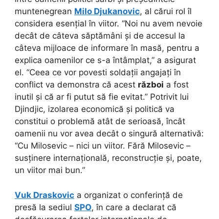
muntenegrean
Milo Djukanovic
, al cărui rol îl
considera esențial în viitor. “Noi nu avem nevoie
decât de câteva săptămâni și de accesul la
câteva mijloace de informare în masă, pentru a
explica oamenilor ce s-a întâmplat,” a asigurat
el. “Ceea ce vor povesti soldații angajați în
conflict va demonstra că acest
război
a fost
inutil și că ar fi putut să fie evitat.” Potrivit lui
Djindjic, izolarea economică și politică va
constitui o problemă atât de serioasă, încât
oamenii nu vor avea decât o singură alternativă:
“Cu Milosevic – nici un viitor. Fără Milosevic –
susținere internațională, reconstrucție și, poate,
un viitor mai bun.”
Vuk Draskovic
a organizat o conferință de
presă la sediul
SPO
, în care a declarat că