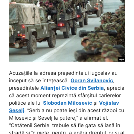
Acuzațiile la adresa președintelui iugoslav au
început să se întețească.
Goran Svilanovic
,
președintele
Alianței Civice din Serbia
, aprecia
că acest moment reprezintă sfârșitul carierelor
politice ale lui
Slobodan Milosevic
și
Vojislav
Seselj
. “Serbia nu poate ieși din acest război cu
Milosevic și Seselj la putere,” a afirmat el.
“Cetățenii Serbiei trebuie să fie gata să iasă în
stradă și în piețe, pentru a apăra dreptul lor și al