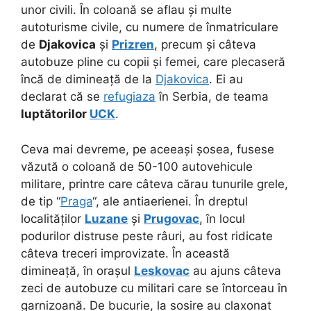
unor civili. În coloană se aflau și multe
autoturisme civile, cu numere de înmatriculare
de
Djakovica
și
Prizren
, precum și câteva
autobuze pline cu copii și femei, care plecaseră
încă de dimineață de la
Djakovica
. Ei au
declarat că se
refugiaza
în Serbia, de teama
luptătorilor
UCK
.
Ceva mai devreme, pe aceeași șosea, fusese
văzută o coloană de 50-100 autovehicule
militare, printre care câteva cărau tunurile grele,
de tip “
Praga
“, ale antiaerienei. În dreptul
localităților
Luzane
și
Prugovac
, în locul
podurilor distruse peste râuri, au fost ridicate
câteva treceri improvizate. În această
dimineață, în orașul
Leskovac
au ajuns câteva
zeci de autobuze cu militari care se întorceau în
garnizoană. De bucurie, la sosire au claxonat