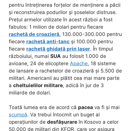
pentru întreținerea forțelor de menținere a păcii
și reconstruirea podurilor și șoselelor distruse.
Prețul armelor utilizate în acest război a fost
fabulos: 1 milion de dolari pentru fiecare
rachetă de croazieră
, 130.000-300.000 pentru
fiecare
rachetă anti-tanc
și 100.000 pentru
fiecare
rachetă ghidată prin laser
. În timpul
războiului, numai
SUA
au folosit 1.000 de
avioane, 24 de elicoptere
Apache
, 18 sisteme
de lansare a rachetelor de croazieră și 5.500 de
militari. Americanii au plătit cea mai mare parte
a
cheltuielilor militare
, adică în jur de 3
miliarde de dolari.
Toată lumea era de acord că
pacea
va fi și mai
scumpă
. Va trebui întocmit un buget al
operațiunilor de
desfășurare
în Kosovo a celor
50.000 de militari din KFOR, care vor asigura