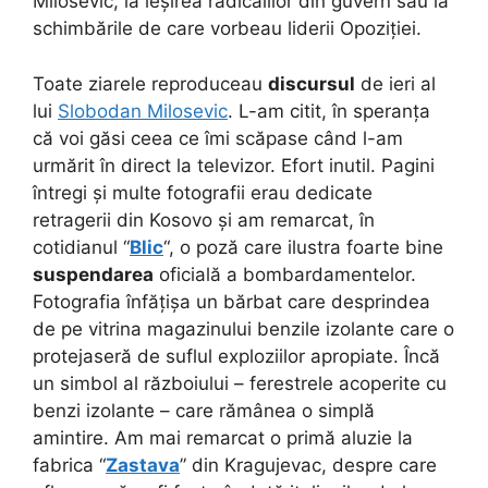
Milosevic, la ieșirea radicalilor din guvern sau la
schimbările de care vorbeau liderii Opoziției.
Toate ziarele reproduceau
discursul
de ieri al
lui
Slobodan Milosevic
. L-am citit, în speranța
că voi găsi ceea ce îmi scăpase când l-am
urmărit în direct la televizor. Efort inutil. Pagini
întregi și multe fotografii erau dedicate
retragerii din Kosovo și am remarcat, în
cotidianul “
Blic
“, o poză care ilustra foarte bine
suspendarea
oficială a bombardamentelor.
Fotografia înfățișa un bărbat care desprindea
de pe vitrina magazinului benzile izolante care o
protejaseră de suflul exploziilor apropiate. Încă
un simbol al războiului – ferestrele acoperite cu
benzi izolante – care rămânea o simplă
amintire. Am mai remarcat o primă aluzie la
fabrica “
Zastava
” din Kragujevac, despre care