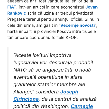
aflasem că ar fi fost vândută italienilor de la
FIAT
, într-un articol în care economistul
Jovan
Rankovic
scria că uzina ar trebui privatizată.
Pregătea terenul pentru anunțul oficial. Și nu în
cele din urmă, am găsit în “
Vecernje novosti
“,
harta împărțirii provinciei Kosovo între trupele
țărilor care coordonau forțele KFOR.
“Aceste lovituri împotriva
Iugoslaviei vor descuraja probabil
NATO să se angajeze într-o nouă
eventuală operațiune în afara
granițelor statelor membre ale
Alianței,” considera
Joseph
Cirincione
, de la centrul de analiză
politică din Washington,
Carnegie