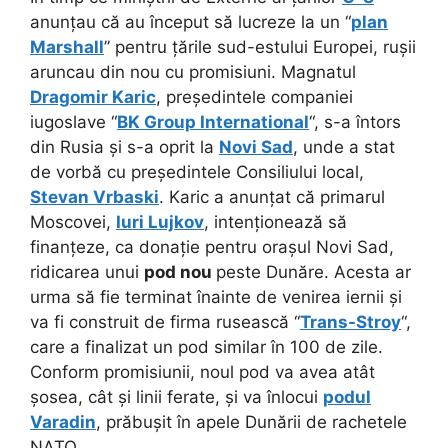
anunțau că au început să lucreze la un “
plan
Marshall
” pentru țările sud-estului Europei, rușii
aruncau din nou cu promisiuni. Magnatul
Dragomir Karic
, președintele companiei
iugoslave “
BK Group International
“, s-a întors
din Rusia și s-a oprit la
Novi Sad
, unde a stat
de vorbă cu președintele Consiliului local,
Stevan Vrbaski
. Karic a anunțat că primarul
Moscovei,
Iuri Lujkov
, intenționează să
finanțeze, ca donație pentru orașul Novi Sad,
ridicarea unui
pod nou
peste Dunăre. Acesta ar
urma să fie terminat înainte de venirea iernii și
va fi construit de firma rusească “
Trans-Stroy
“,
care a finalizat un pod similar în 100 de zile.
Conform promisiunii, noul pod va avea atât
șosea, cât și linii ferate, și va înlocui
podul
Varadin
, prăbușit în apele Dunării de rachetele
NATO.