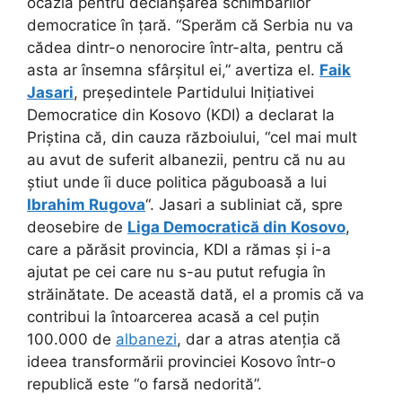
ocazia pentru declanșarea schimbărilor
democratice în țară. “Sperăm că Serbia nu va
cădea dintr-o nenorocire într-alta, pentru că
asta ar însemna sfârșitul ei,” avertiza el.
Faik
Jasari
, președintele Partidului Inițiativei
Democratice din Kosovo (KDI) a declarat la
Priștina că, din cauza războiului, “cel mai mult
au avut de suferit albanezii, pentru că nu au
știut unde îi duce politica păguboasă a lui
Ibrahim Rugova
“. Jasari a subliniat că, spre
deosebire de
Liga Democratică din Kosovo
,
care a părăsit provincia, KDI a rămas și i-a
ajutat pe cei care nu s-au putut refugia în
străinătate. De această dată, el a promis că va
contribui la întoarcerea acasă a cel puțin
100.000 de
albanezi
, dar a atras atenția că
ideea transformării provinciei Kosovo într-o
republică este “o farsă nedorită”.