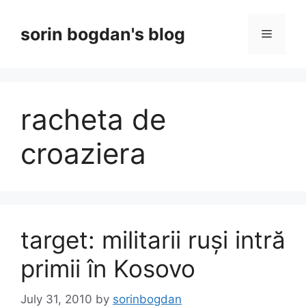
Skip
to
sorin bogdan's blog
Menu
content
racheta de
croaziera
target: militarii ruși intră
primii în Kosovo
July 31, 2010
by
sorinbogdan