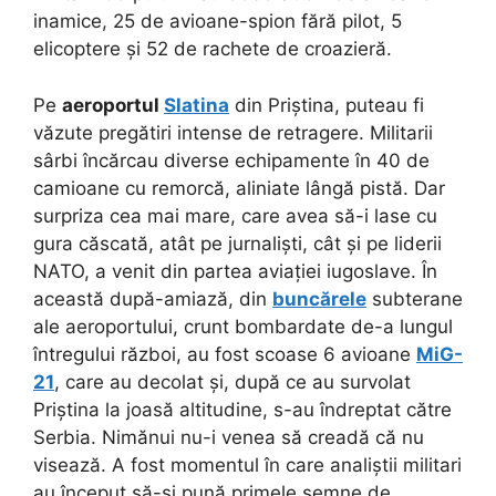
inamice, 25 de avioane-spion fără pilot, 5
elicoptere și 52 de rachete de croazieră.
Pe
aeroportul
Slatina
din Priștina, puteau fi
văzute pregătiri intense de retragere. Militarii
sârbi încărcau diverse echipamente în 40 de
camioane cu remorcă, aliniate lângă pistă. Dar
surpriza cea mai mare, care avea să-i lase cu
gura căscată, atât pe jurnaliști, cât și pe liderii
NATO, a venit din partea aviației iugoslave. În
această după-amiază, din
buncărele
subterane
ale aeroportului, crunt bombardate de-a lungul
întregului război, au fost scoase 6 avioane
MiG-
21
, care au decolat și, după ce au survolat
Priștina la joasă altitudine, s-au îndreptat către
Serbia. Nimănui nu-i venea să creadă că nu
visează. A fost momentul în care analiștii militari
au început să-și pună primele semne de