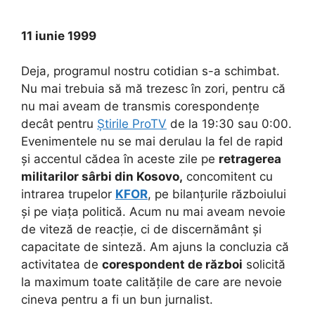
11 iunie 1999
Deja, programul nostru cotidian s-a schimbat.
Nu mai trebuia să mă trezesc în zori, pentru că
nu mai aveam de transmis corespondențe
decât pentru
Știrile ProTV
de la 19:30 sau 0:00.
Evenimentele nu se mai derulau la fel de rapid
și accentul cădea în aceste zile pe
retragerea
militarilor sârbi din Kosovo,
concomitent cu
intrarea trupelor
KFOR
, pe bilanțurile războiului
și pe viața politică. Acum nu mai aveam nevoie
de viteză de reacție, ci de discernământ și
capacitate de sinteză. Am ajuns la concluzia că
activitatea de
corespondent de război
solicită
la maximum toate calitățile de care are nevoie
cineva pentru a fi un bun jurnalist.