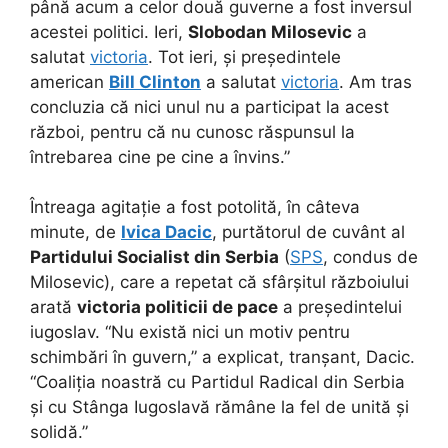
până acum a celor două guverne a fost inversul
acestei politici. Ieri,
Slobodan Milosevic
a
salutat
victoria
. Tot ieri, și președintele
american
Bill Clinton
a salutat
victoria
. Am tras
concluzia că nici unul nu a participat la acest
război, pentru că nu cunosc răspunsul la
întrebarea cine pe cine a învins.”
Întreaga agitație a fost potolită, în câteva
minute, de
Ivica Dacic
, purtătorul de cuvânt al
Partidului Socialist din Serbia
(
SPS
, condus de
Milosevic), care a repetat că sfârșitul războiului
arată
victoria politicii de pace
a președintelui
iugoslav. “Nu există nici un motiv pentru
schimbări în guvern,” a explicat, tranșant, Dacic.
“Coaliția noastră cu Partidul Radical din Serbia
și cu Stânga Iugoslavă rămâne la fel de unită și
solidă.”