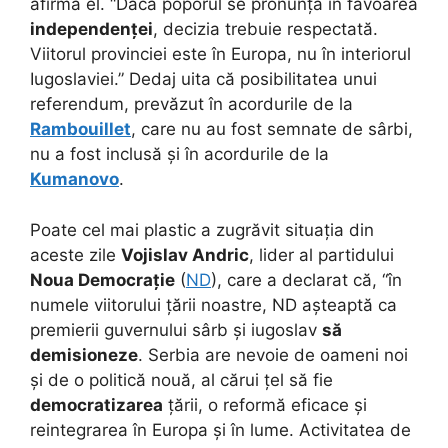
afirma el. “Dacă poporul se pronunță în favoarea
independenței
, decizia trebuie respectată.
Viitorul provinciei este în Europa, nu în interiorul
Iugoslaviei.” Dedaj uita că posibilitatea unui
referendum, prevăzut în acordurile de la
Rambouillet
, care nu au fost semnate de sârbi,
nu a fost inclusă și în acordurile de la
Kumanovo
.
Poate cel mai plastic a zugrăvit situația din
aceste zile
Vojislav Andric
, lider al partidului
Noua Democrație
(
ND
), care a declarat că, “în
numele viitorului țării noastre, ND așteaptă ca
premierii guvernului sârb și iugoslav
să
demisioneze
. Serbia are nevoie de oameni noi
și de o politică nouă, al cărui țel să fie
democratizarea
țării, o reformă eficace și
reintegrarea în Europa și în lume. Activitatea de