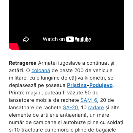
Retragerea
Armatei iugoslave a continuat și
astăzi. O
coloană
de peste 200 de vehicule
militare, cu o lungime de câțiva kilometri, se
deplasează pe șoseaua
Priștina
–
Podujevo
.
Printre mașini, puteau fi văzute 50 de
lansatoare mobile de rachete
SAM-6
, 20 de
lansatoare de rachete
SA-20
, 10
radare
și alte
elemente de artilerie antiaeriană, un mare
număr de camioane și autobuze pline cu soldați
și 10 tractoare cu remorcile pline de bagajele