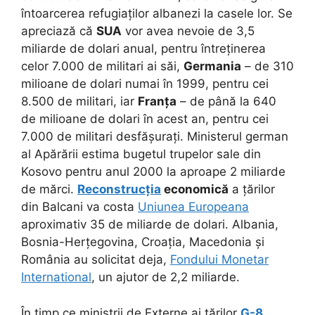
întoarcerea refugiaților albanezi la casele lor. Se
apreciază că
SUA
vor avea nevoie de 3,5
miliarde de dolari anual, pentru întreținerea
celor 7.000 de militari ai săi,
Germania
– de 310
milioane de dolari numai în 1999, pentru cei
8.500 de militari, iar
Franța
– de până la 640
de milioane de dolari în acest an, pentru cei
7.000 de militari desfășurați. Ministerul german
al Apărării estima bugetul trupelor sale din
Kosovo pentru anul 2000 la aproape 2 miliarde
de mărci.
Reconstrucția
economică
a țărilor
din Balcani va costa
Uniunea Europeana
aproximativ 35 de miliarde de dolari. Albania,
Bosnia-Herțegovina, Croația, Macedonia și
România au solicitat deja,
Fondului Monetar
International
, un ajutor de 2,2 miliarde.
În timp ce miniștrii de Externe ai țărilor
G-8