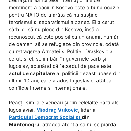
desfășurarea forțelor internaționale de
menținere a păcii în Kosovo este o bună ocazie
pentru NATO de a arăta că nu susține
terorismul și separatismul albanez. El a cerut
sârbilor să nu plece din Kosovo, însă a
recunoscut că este posibil ca un anumit număr
de oameni să se refugieze din provincie, odată
cu retragerea Armatei și Poliției. Draskovic a
cerut, și el, schimbări în guvernele sârb și
iugoslav, spunând că “acordul de pace este
actul de capitulare
al politicii dezastruoase din
ultimii 10 ani, care a adus Iugoslaviei atâtea
conflicte interne și internaționale.”
Reacții similare veneau și din celelalte părți ale
Iugoslaviei.
Miodrag Vukovic
, lider al
Partidului Democrat Socialist
din
Muntenegru
, atrăgea atenția să nu se piardă