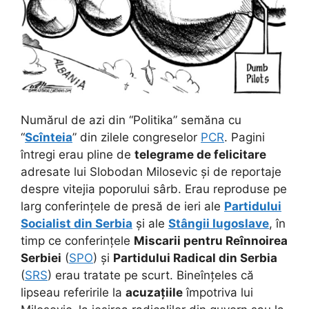
Numărul de azi din “Politika” semăna cu
“
Scînteia
” din zilele congreselor
PCR
. Pagini
întregi erau pline de
telegrame de felicitare
adresate lui Slobodan Milosevic și de reportaje
despre vitejia poporului sârb. Erau reproduse pe
larg conferințele de presă de ieri ale
Partidului
Socialist din Serbia
și ale
Stângii Iugoslave
,
în
timp ce conferințele
Miscarii pentru Reînnoirea
Serbiei
(
SPO
) și
Partidului Radical din Serbia
(
SRS
) erau tratate pe scurt. Bineînțeles că
lipseau referirile la
acuzațiile
împotriva lui