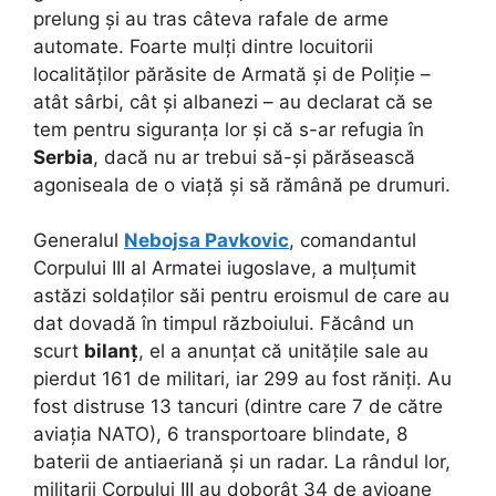
prelung și au tras câteva rafale de arme
automate. Foarte mulți dintre locuitorii
localităților părăsite de Armată și de Poliție –
atât sârbi, cât și albanezi – au declarat că se
tem pentru siguranța lor și că s-ar refugia în
Serbia
, dacă nu ar trebui să-și părăsească
agoniseala de o viață și să rămână pe drumuri.
Generalul
Nebojsa Pavkovic
, comandantul
Corpului III al Armatei iugoslave, a mulțumit
astăzi soldaților săi pentru eroismul de care au
dat dovadă în timpul războiului. Făcând un
scurt
bilanț
, el a anunțat că unitățile sale au
pierdut 161 de militari, iar 299 au fost răniți. Au
fost distruse 13 tancuri (dintre care 7 de către
aviația NATO), 6 transportoare blindate, 8
baterii de antiaeriană și un radar. La rândul lor,
militarii Corpului III au doborât 34 de avioane