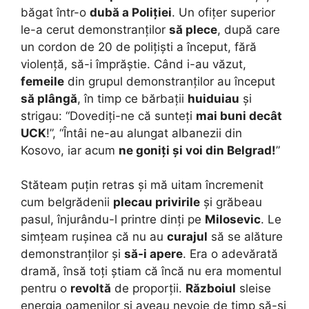
băgat într-o
dubă a Poliției
. Un ofițer superior
le-a cerut demonstranților
să plece
, după care
un cordon de 20 de polițiști a început, fără
violență, să-i împrăștie. Când i-au văzut,
femeile
din grupul demonstranților au început
să plângă
, în timp ce bărbații
huiduiau
și
strigau: “Dovediți-ne că sunteți
mai buni decât
UCK
!”, “Întâi ne-au alungat albanezii din
Kosovo, iar acum
ne goniți și voi din Belgrad!
”
Stăteam puțin retras și mă uitam încremenit
cum belgrădenii
plecau privirile
și grăbeau
pasul, înjurându-l printre dinți pe
Milosevic
. Le
simțeam rușinea că nu au
curajul
să se alăture
demonstranților și
să-i apere
. Era o adevărată
dramă, însă toți știam că încă nu era momentul
pentru o
revoltă
de proporții.
Războiul
sleise
energia oamenilor și aveau nevoie de timp să-și