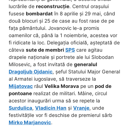
lucrările de
reconstrucție
. Centrul orașului
fusese
bombardat
în 8 aprilie și 29 mai, când
două blocuri și 25 de case au fost rase de pe
fața pământului. Jovanovic le-a promis
oamenilor că, până la 1 noiembrie, acestea vor
fi ridicate la loc. Delegația oficială, așteptată de
câteva
sute de membri
SPS
care agitau
drapele naționale și portrete ale lui Slobodan
Milosevic, a fost invitată de
generalul
Dragoljub Ojdanic
, șeful Statului Major General
al Armatei iugoslave, să traverseze la
Mijatovac
râul
Velika Morava
pe un
pod de
pontoane
realizat de militari. Mâine, circul
acestor inaugurări urma să se repete la
Surdulica
,
Vladicin Han
și
Vranje
, unde
festivitățile vor fi deschise de premierul sârb
Mirko Marjanovic
.