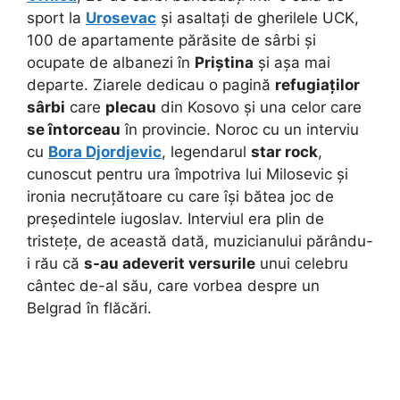
sport la
Urosevac
și asaltați de gherilele UCK,
100 de apartamente părăsite de sârbi și
ocupate de albanezi în
Priștina
și așa mai
departe. Ziarele dedicau o pagină
refugiaților
sârbi
care
plecau
din Kosovo și una celor care
se întorceau
în provincie. Noroc cu un interviu
cu
Bora Djordjevic
, legendarul
star rock
,
cunoscut pentru ura împotriva lui Milosevic și
ironia necruțătoare cu care își bătea joc de
președintele iugoslav. Interviul era plin de
tristețe, de această dată, muzicianului părându-
i rău că
s-au adeverit versurile
unui celebru
cântec de-al său, care vorbea despre un
Belgrad în flăcări.