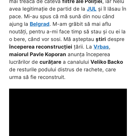
mai treacă de câteva
filtre ale Poliției
, iar Nelu
avea legitimație de partid de la
JUL
și îl lăsau în
pace. Mi-au spus că mă sună din nou când
ajung la
Belgrad
. M-am grăbit să mai aflu
noutăți, pentru a-mi face timp să stau și cu ei la
o bere, când vor sosi. Mă așteptau
știri
despre
începerea reconstrucției
țării. La
Vrbas
,
maiorul Pavle Koporan
anunța începerea
lucrărilor de
curățare
a canalului
Veliko Backo
de resturile podului distrus de rachete, care
urma să fie reconstruit.