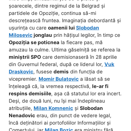
șoarecele, dintre regimul de la Belgrad și
partidele de Opoziție, continua să-mi
descrețească fruntea. Imaginația debordantă și
ușurința cu care
oamenii lui
Slobodan
Milosevic
jonglau
prin hățișul legilor, în timp ce
Opoziția se poticnea
la fiecare pas, mă
amuzau la culme. Ultima găselniță se referea la
miniștrii SPO
care demisionaseră în 28 aprilie
din Guvernul federal, după ce liderul lor,
Vuk
Draskovic
, fusese
demis
din funcția de
vicepremier.
Momir Bulatovic
a lăsat să se
înțeleagă că, la vremea respectivă,
le-ar fi
respins demisiile
, așa că statutul lor era incert.
Deși, de două luni, nu își mai îndeplineau
atribuțiile,
Milan Komnenic
și
Slobodan
Nenadovic
erau, din punct de vedere legal,
încă deținători ai portofoliilor Informațiilor și
Comerțului, iar
Milan Bozic
era ministru fără