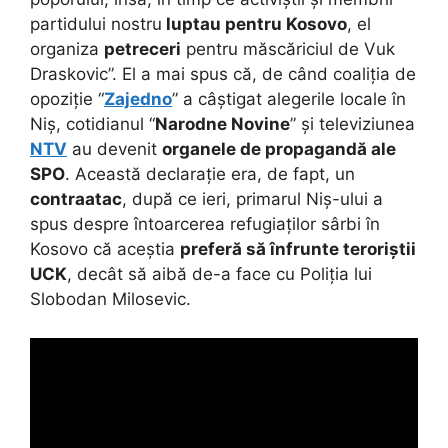
partidului nostru
luptau pentru Kosovo
, el
organiza
petreceri
pentru măscăriciul de Vuk
Draskovic”. El a mai spus că, de când coaliția de
opoziție “
Zajedno
” a câștigat alegerile locale în
Niș, cotidianul “
Narodne Novine
” și televiziunea
NTV
au devenit
organele de propagandă ale
SPO
. Această declarație era, de fapt, un
contraatac
, după ce ieri, primarul Niș-ului a
spus despre întoarcerea refugiaților sârbi în
Kosovo că aceștia
preferă să înfrunte teroriștii
UCK
, decât să aibă de-a face cu Poliția lui
Slobodan Milosevic.