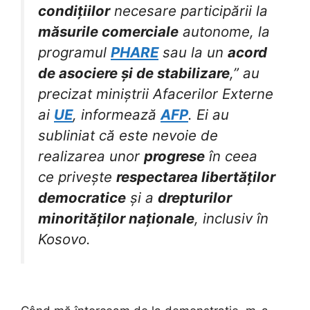
condițiilor
necesare participării la
măsurile comerciale
autonome, la
programul
PHARE
sau la un
acord
de asociere și de stabilizare
,” au
precizat miniștrii Afacerilor Externe
ai
UE
, informează
AFP
. Ei au
subliniat că este nevoie de
realizarea unor
progrese
în ceea
ce privește
respectarea libertăților
democratice
și a
drepturilor
minorităților naționale
, inclusiv în
Kosovo.