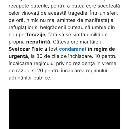
recapete puterile, pentru a putea cere socoteală
celor vinovați de această tragedie. Într-un sfert
de oră, nimic nu mai amintea de manifestația
refugiaților și belgrădenii puteau să umble din
nou pe
Terazije
, fără să se simtă umiliți de
propria
neputință
. Câteva ore mai târziu,
Svetozar Fisic
a fost
condamnat
în regim de
urgență
, la 30 de zile de închisoare. 10 pentru
încălcarea regimului privind rezidența în vreme
de război și 20 pentru încălcarea regimului
adunărilor publice.