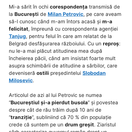
Mi-a sărit în ochi
corespondența
transmisă de
la
București
de
Milan Petrovic
, pe care aveam
să-l cunosc când m-am întors acasă și
m-a
felicitat
, împreună cu corespondenta agenției
Tanjug
, pentru felul în care am relatat de la
Belgrad desfășurarea războiului. Cu un
reproș
:
nu le-a mai plăcut atitudinea mea după
încheierea păcii, când am insistat foarte mult
asupra schimbării de atitudine a sârbilor, care
deveniseră
ostili
președintelui
Slobodan
Milosevic
.
Articolul de azi al lui Petrovic se numea
“
Bucureștiul și-a pierdut busola
” și povestea
despre cât de rău trăim după 10 ani de
“
tranziție
“, subliniind că 70 % din populație
crede că suntem pe un
drum greșit
. Ziaristul