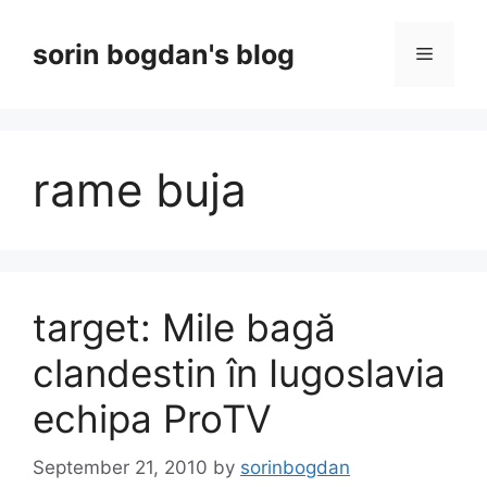
Skip
to
sorin bogdan's blog
Menu
content
rame buja
target: Mile bagă
clandestin în Iugoslavia
echipa ProTV
September 21, 2010
by
sorinbogdan