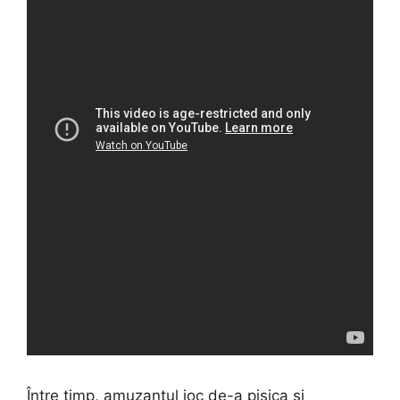
Între timp, amuzantul joc de-a pisica și