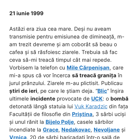
21 iunie 1999
Astăzi era ziua cea mare. Deși nu aveam
transmisie pentru emisiunea de dimineață, m-
am trezit devreme și am coborât să beau o
cafea și să răsfoiesc ziarele. Trebuia să fac
ceva să-mi treacă timpul cât mai repede.
Vorbisem la telefon cu
Mile Cărpenișan
, care
mi-a spus că vor încerca
să treacă granița
în
jurul prânzului. Ziarele m-au plictisit. Publicau
știri de ieri
, pe care le știam deja. “
Blic
” înșira
ultimele
incidente
provocate de
UCK
: o
bombă
detonată lângă statuia lui
Vuk Karadzic
din fața
Facultății de filosofie din
Priștina
, 3 sârbi uciși
și unul rănit la
Bijelo Polje
, casele sârbilor
incendiate la
Grace
,
Nedakovac
,
Nevoljane
și
Vrnica
, 20 de sârbi baricadați într-o sală de