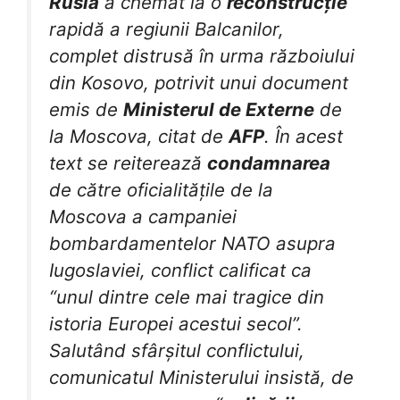
Rusia
a chemat la o
reconstrucție
rapidă a regiunii Balcanilor,
complet distrusă în urma războiului
din Kosovo, potrivit unui document
emis de
Ministerul de Externe
de
la Moscova, citat de
AFP
. În acest
text se reiterează
condamnarea
de către oficialitățile de la
Moscova a campaniei
bombardamentelor NATO asupra
Iugoslaviei, conflict calificat ca
“unul dintre cele mai tragice din
istoria Europei acestui secol”.
Salutând sfârșitul conflictului,
comunicatul Ministerului insistă, de