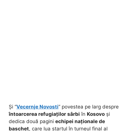
Și “
Vecernje Novosti
” povestea pe larg despre
întoarcerea refugiaților sârbi
în
Kosovo
și
dedica două pagini
echipei naționale de
baschet
, care lua startul în turneul final al