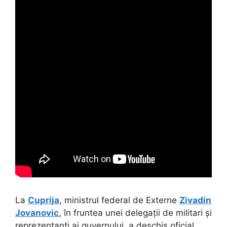
La
Cuprija
, ministrul federal de Externe
Zivadin
Jovanovic
, în fruntea unei delegații de militari și
reprezentanți ai guvernului, a deschis oficial