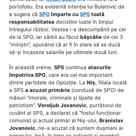
portofoliu. Era evidentă intenția lui Bulatovic de
a sugera că
SPO
împarte cu
SPS
toată
responsabilitatea
deciziilor luate în timpul
întregului război. Vestea i-a descumpănit pe cei
de la SPO, iar sârbii au făcut
bășcălie
de cei 3
“miniștri”, spunând că ar fi în stare să se ducă
să-și încaseze salariile pe ultimele două luni.
În această vreme,
SPS
continua
atacurile
împotriva SPO
, care era cel mai important
dintre partidele de Opoziție. La
Niș
, filiala locală
a SPS
a acuzat primăria
(condusă de SPO) de
măsuri “imorale, criminale și lipsite de
patriotism”.
Veroljub Jovanovic
, purtătorul de
cuvânt al SPS, a declarat că “fostul funcționar
comunist și actual primar al Niș-ului,
Branislav
Jovanovic
, ne-a acuzat că suntem dușmani ai
poporului, însă, în timp ce activiștii și membrii