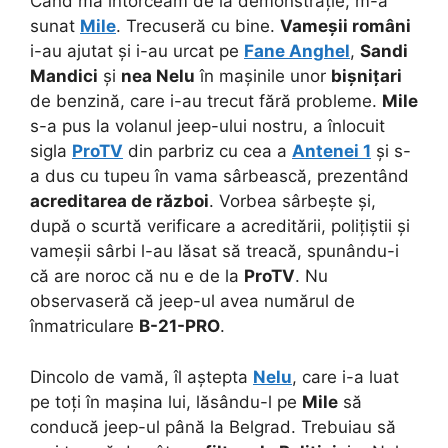
Când mă întorceam de la demonstrație, m-a
sunat
Mile
. Trecuseră cu bine.
Vameșii români
i-au ajutat și i-au urcat pe
Fane Anghel
,
Sandi
Mandici
și
nea Nelu
în mașinile unor
bișnițari
de benzină, care i-au trecut fără probleme.
Mile
s-a pus la volanul jeep-ului nostru, a înlocuit
sigla
ProTV
din parbriz cu cea a
Antenei 1
și s-
a dus cu tupeu în vama sârbească, prezentând
acreditarea de război
. Vorbea sârbește și,
după o scurtă verificare a acreditării, polițiștii și
vameșii sârbi l-au lăsat să treacă, spunându-i
că are noroc că nu e de la
ProTV
. Nu
observaseră că jeep-ul avea numărul de
înmatriculare
B-21-PRO
.
Dincolo de vamă, îl aștepta
Nelu
, care i-a luat
pe toți în mașina lui, lăsându-l pe
Mile
să
conducă jeep-ul până la Belgrad. Trebuiau să