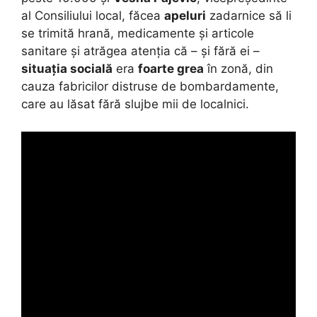
al Consiliului local, făcea
apeluri
zadarnice să li
se trimită hrană, medicamente și articole
sanitare și atrăgea atenția că – și fără ei –
situația socială
era
foarte grea
în zonă, din
cauza fabricilor distruse de bombardamente,
care au lăsat fără slujbe mii de localnici.