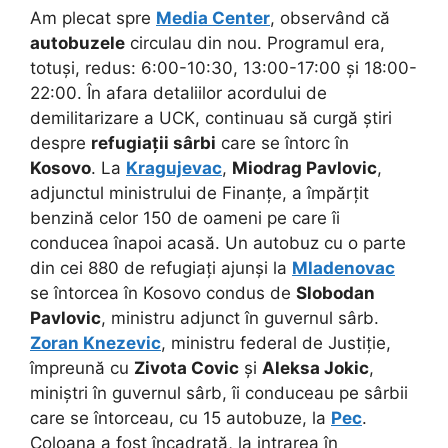
Am plecat spre
Media Center
, observând că
autobuzele
circulau din nou. Programul era,
totuși, redus: 6:00-10:30, 13:00-17:00 și 18:00-
22:00. În afara detaliilor acordului de
demilitarizare a UCK, continuau să curgă știri
despre
refugiații sârbi
care se întorc în
Kosovo
. La
Kragujevac
,
Miodrag Pavlovic
,
adjunctul ministrului de Finanțe, a împărțit
benzină celor 150 de oameni pe care îi
conducea înapoi acasă. Un autobuz cu o parte
din cei 880 de refugiați ajunși la
Mladenovac
se întorcea în Kosovo condus de
Slobodan
Pavlovic
, ministru adjunct în guvernul sârb.
Zoran Knezevic
, ministru federal de Justiție,
împreună cu
Zivota Covic
și
Aleksa Jokic
,
miniștri în guvernul sârb, îi conduceau pe sârbii
care se întorceau, cu 15 autobuze, la
Pec
.
Coloana a fost încadrată, la intrarea în