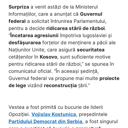
Surpriza
a venit astăzi de la Ministerul
Informațiilor, care a anunțat că
Guvernul
federal
a solicitat întrunirea Parlamentului,
pentru a decide
ridicarea stării de război
.
“
Încetarea agresiunii
împotriva Iugoslaviei și
desfășurarea
forțelor de menținere a păcii ale
Națiunilor Unite, care asigură
securitatea
cetățenilor în
Kosovo
, sunt suficiente motive
pentru ridicarea stării de război,” se spunea în
comunicatul oficial. “În aceeași ședință,
Guvernul federal va propune mai multe
proiecte
de lege
vizând
reconstrucția
țării.”
Vestea a fost primită cu bucurie de liderii
Opoziției.
Vojislav Kostunica
, președintele
Partidului Democrat din Serbia
, a fost singurul