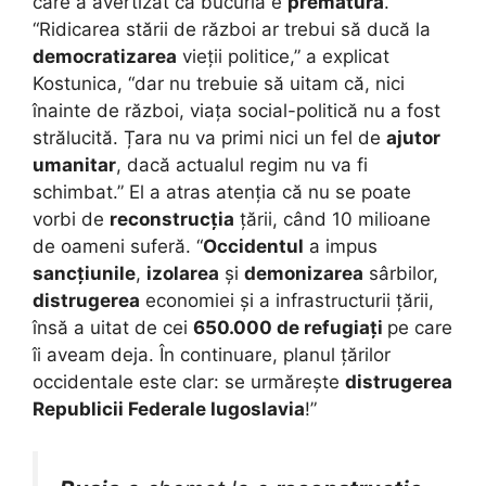
care a avertizat că bucuria e
prematură
.
“Ridicarea stării de război ar trebui să ducă la
democratizarea
vieții politice,” a explicat
Kostunica, “dar nu trebuie să uitam că, nici
înainte de război, viața social-politică nu a fost
strălucită. Țara nu va primi nici un fel de
ajutor
umanitar
, dacă actualul regim nu va fi
schimbat.” El a atras atenția că nu se poate
vorbi de
reconstrucția
țării, când 10 milioane
de oameni suferă. “
Occidentul
a impus
sancțiunile
,
izolarea
și
demonizarea
sârbilor,
distrugerea
economiei și a infrastructurii țării,
însă a uitat de cei
650.000 de refugiați
pe care
îi aveam deja. În continuare, planul țărilor
occidentale este clar: se urmărește
distrugerea
Republicii Federale Iugoslavia
!”