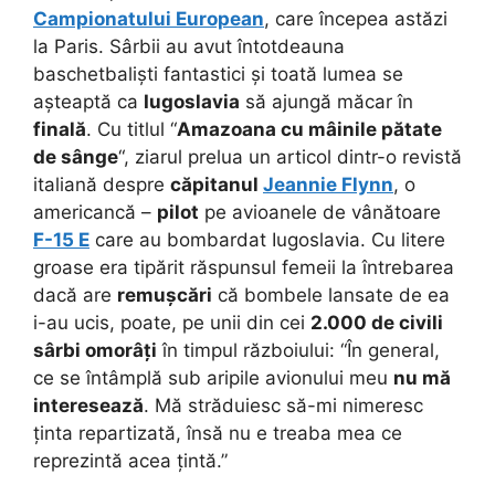
Campionatului European
, care începea astăzi
la Paris. Sârbii au avut întotdeauna
baschetbaliști fantastici și toată lumea se
așteaptă ca
Iugoslavia
să ajungă măcar în
finală
.
Cu titlul “
Amazoana cu mâinile pătate
de sânge
“, ziarul prelua un articol dintr-o revistă
italiană despre
căpitanul
Jeannie Flynn
, o
americancă –
pilot
pe avioanele de vânătoare
F-15 E
care au bombardat Iugoslavia. Cu litere
groase era tipărit răspunsul femeii la întrebarea
dacă are
remușcări
că bombele lansate de ea
i-au ucis, poate, pe unii din cei
2.000 de civili
sârbi omorâți
în timpul războiului: “În general,
ce se întâmplă sub aripile avionului meu
nu mă
interesează
. Mă străduiesc să-mi nimeresc
ținta repartizată, însă nu e treaba mea ce
reprezintă acea țintă.”