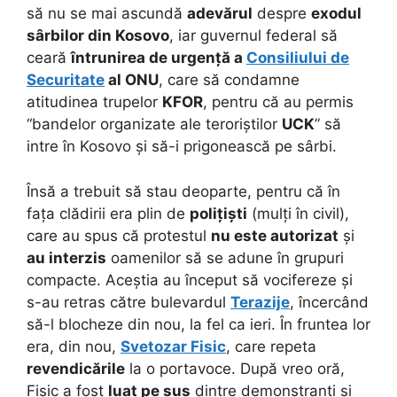
să nu se mai ascundă
adevărul
despre
exodul
sârbilor din Kosovo
, iar guvernul federal să
ceară
întrunirea de urgență a
Consiliului de
Securitate
al ONU
, care să condamne
atitudinea trupelor
KFOR
, pentru că au permis
“bandelor organizate ale teroriștilor
UCK
” să
intre în Kosovo și să-i prigonească pe sârbi.
Însă a trebuit să stau deoparte, pentru că în
fața clădirii era plin de
polițiști
(mulți în civil),
care au spus că protestul
nu este autorizat
și
au interzis
oamenilor să se adune în grupuri
compacte. Aceștia au început să vocifereze și
s-au retras către bulevardul
Terazije
, încercând
să-l blocheze din nou, la fel ca ieri. În fruntea lor
era, din nou,
Svetozar Fisic
, care repeta
revendicările
la o portavoce. După vreo oră,
Fisic a fost
luat pe sus
dintre demonstranți și