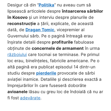
Desigur că din “
Politika
” nu aveau cum să
lipsească articolele despre
întoarcerea sârbilor
în Kosovo
și un interviu despre planurile de
reconstrucție
a țării, explicate, de această
dată, de
Dragan Tomic
, vicepremier al
Guvernului sârb. Pe o pagină întreagă erau
înșirate detalii despre
profiturile
fabuloase
obținute de
concernele de armament
în urma
războiului
care tocmai se terminase. Pe primul
loc erau, bineînțeles, fabricile americane. Pe o
altă pagină era publicat episodul 14 dintr-un
studiu despre
pierderile
provocate de sârbi
aviației inamice. Detaliile și descrierea exactă a
împrejurărilor în care fuseseră doborâte
avioanele
lăsau cu greu loc de îndoială că nu ar
fi fost
adevărate
.