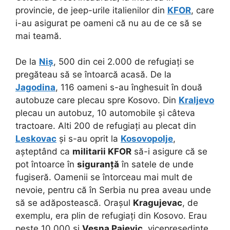
provincie, de jeep-urile italienilor din
KFOR
, care
i-au asigurat pe oameni că nu au de ce să se
mai teamă.
De la
Niș
, 500 din cei 2.000 de refugiați se
pregăteau să se întoarcă acasă. De la
Jagodina
, 116 oameni s-au înghesuit în două
autobuze care plecau spre Kosovo. Din
Kraljevo
plecau un autobuz, 10 automobile și câteva
tractoare. Alti 200 de refugiați au plecat din
Leskovac
și s-au oprit la
Kosovopolje
,
așteptând ca
militarii KFOR
să-i asigure că se
pot întoarce în
siguranță
în satele de unde
fugiseră. Oamenii se întorceau mai mult de
nevoie, pentru că în Serbia nu prea aveau unde
să se adăpostească. Orașul
Kragujevac
, de
exemplu, era plin de refugiați din Kosovo. Erau
peste 10.000 și
Vesna Pajevic
, vicepreședinte