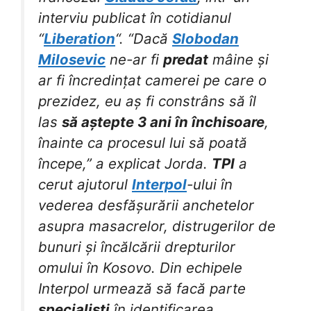
interviu publicat în cotidianul
“
Liberation
“. “Dacă
Slobodan
Milosevic
ne-ar fi
predat
mâine și
ar fi încredințat camerei pe care o
prezidez, eu aș fi constrâns să îl
las
să aștepte 3 ani în închisoare
,
înainte ca procesul lui să poată
începe,” a explicat Jorda.
TPI
a
cerut ajutorul
Interpol
-ului în
vederea desfășurării anchetelor
asupra masacrelor, distrugerilor de
bunuri și încălcării drepturilor
omului în Kosovo. Din echipele
Interpol urmează să facă parte
specialiști
în identificarea