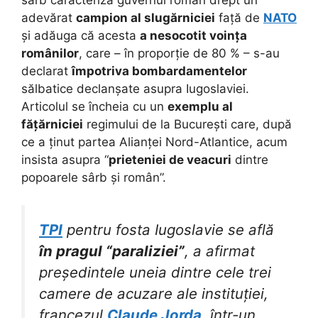
sârb caracteriza guvernul român drept un
adevărat
campion al slugărniciei
față de
NATO
și adăuga că acesta
a nesocotit voința
românilor
, care – în proporție de 80 % – s-au
declarat
împotriva bombardamentelor
sălbatice declanșate asupra Iugoslaviei.
Articolul se încheia cu un
exemplu al
fățărniciei
regimului de la București care, după
ce a ținut partea Alianței Nord-Atlantice, acum
insista asupra “
prieteniei de veacuri
dintre
popoarele sârb și român”.
TPI
pentru fosta Iugoslavie se află
în pragul “paraliziei”
, a afirmat
președintele uneia dintre cele trei
camere de acuzare ale instituției,
francezul
Claude Jorda
, într-un