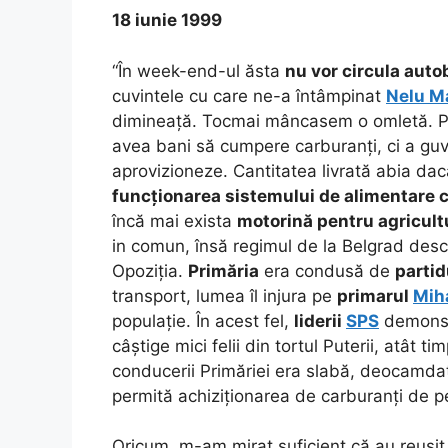
18 iunie 1999
“În week-end-ul ăsta
nu vor circula auto
cuvintele cu care ne-a întâmpinat
Nelu M
dimineață. Tocmai mâncasem o omletă. 
avea bani să cumpere carburanți, ci a gu
aprovizioneze. Cantitatea livrată abia d
funcționarea sistemului de alimentare 
încă mai exista
motorină pentru agricult
in comun, însă regimul de la Belgrad des
Opoziția.
Primăria
era condusă de
partid
transport, lumea îl injura pe
primarul
Miha
populație. În acest fel,
liderii
SPS
demonstr
câștige mici felii din tortul Puterii, atât t
conducerii Primăriei era slabă, deocamd
permită achiziționarea de carburanți de 
Oricum, m-am mirat suficient că au reușit