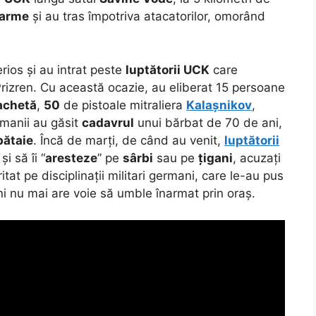
arme
și au tras împotriva atacatorilor, omorând
rios și au intrat peste
luptătorii UCK
care
 Prizren. Cu această ocazie, au eliberat 15 persoane
achetă
,
50
de pistoale mitraliera
Kalașnikov
,
ermanii au găsit
cadavrul
unui bărbat de 70 de ani,
bătaie
. Încă de marți, de când au venit,
luptătorii
și să îi “
aresteze
” pe
sârbi
sau pe
țigani
, acuzați
iritat pe disciplinații militari germani, care le-au pus
ni nu mai are voie să umble înarmat prin oraș.