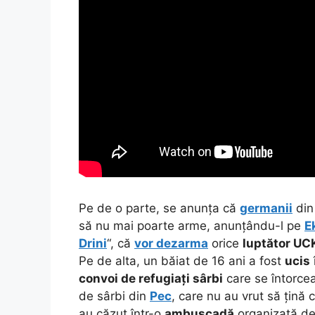
Pe de o parte, se anunța că
germanii
di
să nu mai poarte arme, anunțându-l pe
E
Drini
“, că
vor dezarma
orice
luptător UC
Pe de alta, un băiat de 16 ani a fost
ucis
convoi de refugiați sârbi
care se întorce
de sârbi din
Pec
, care nu au vrut să țină
au căzut într-o
ambuscadă
organizată d