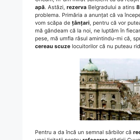
apă
. Astăzi,
rezerva
Belgradului a atins
8
problema. Primăria a anunțat că va înce
vom scăpa de
țânțari
, pentru că vor pute
mă gândeam că la noi, ne luptăm în fiecare
pese, mă umfla râsul amintindu-mi că, spre
cereau scuze
locuitorilor că nu puteau ri
Pentru a da încă un semnal sârbilor că
re
unei licitații pentru
refacerea
clădirii Guv