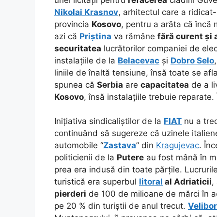
Nikolai Krasnov
, arhitectul care a ridicat
provincia
Kosovo
, pentru a arăta că încă m
azi că
Priștina
va rămâne
fără curent și
securitatea
lucrătorilor companiei de elec
instalațiile de la
Belacevac
și
Dobro Selo
liniile de înaltă tensiune, însă toate se af
spunea că
Serbia
are
capacitatea
de a l
Kosovo
, însă instalațiile trebuie reparat
Inițiativa sindicaliștilor de la
FIAT
nu a trec
continuând să sugereze că uzinele italie
automobile “
Zastava
” din
Kragujevac
. În
politicienii de la
Putere
au fost mână în m
prea era indusă din toate părțile. Lucruril
turistică era superbul
litoral
al Adriaticii
,
pierderi
de 100 de milioane de mărci în a
pe 20 % din turiștii de anul trecut.
Velibor