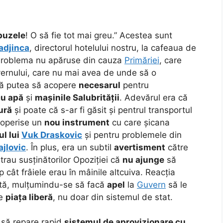
buzele
! O să fie tot mai greu.” Acestea sunt
adjinca
, directorul hotelului nostru, la cafeaua de
Problema nu apăruse din cauza
Primăriei
, care
vernului, care nu mai avea de unde să o
acă putea să acopere
necesarul
pentru
cu apă
și
mașinile Salubrității
. Adevărul era că
ură
și poate că s-ar fi găsit și pentrul transportul
coperise un
nou instrument
cu care șicana
ul lui
Vuk Draskovic
și pentru problemele din
jlovic
. În plus, era un subtil
avertisment
către
au susținătorilor Opoziției că
nu ajunge
să
imp cât frâiele erau în mâinile altcuiva. Reacția
ată, mulțumindu-se să facă
apel
la
Guvern
să le
pe
piața liberă
, nu doar din sistemul de stat.
 să repare rapid
sistemul de aprovizionare cu