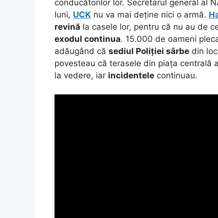
conducătorilor lor. Secretarul general al
luni,
UCK
nu va mai deține nici o armă.
H
revină
la casele lor, pentru că nu au de c
exodul continua
. 15.000 de oameni plec
adăugând că
sediul Poliției sârbe
din loc
povesteau că terasele din piața centrală 
la vedere, iar
incidentele
continuau.