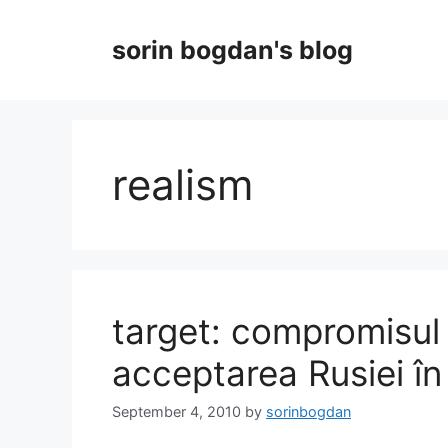
Skip
to
sorin bogdan's blog
content
realism
target: compromisul d
acceptarea Rusiei î
September 4, 2010
by
sorinbogdan