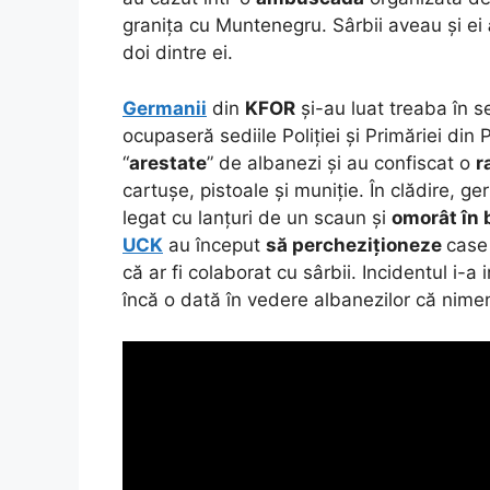
granița cu Muntenegru. Sârbii aveau și ei
doi dintre ei.
Germanii
din
KFOR
și-au luat treaba în se
ocupaseră sediile Poliției și Primăriei din
“
arestate
” de albanezi și au confiscat o
r
cartușe, pistoale și muniție. În clădire, g
legat cu lanțuri de un scaun și
omorât în 
UCK
au început
să percheziționeze
case 
că ar fi colaborat cu sârbii. Incidentul i-a 
încă o dată în vedere albanezilor că nime