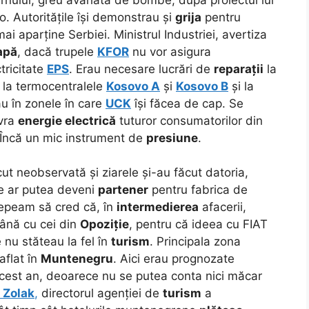
-o.
Autoritățile își demonstrau și
grija
pentru
ai aparține Serbiei. Ministrul Industriei, avertiza
 apă
, dacă trupele
KFOR
nu vor asigura
tricitate
EPS
. Erau necesare lucrări de
reparații
la
, la termocentralele
Kosovo A
și
Kosovo B
și la
lau în zonele în care
UCK
își făcea de cap. Se
ivra
energie electrică
tuturor consumatorilor din
e. Încă un mic instrument de
presiune
.
ut neobservată și ziarele și-au făcut datoria,
ne ar putea deveni
partener
pentru fabrica de
cepeam să cred că, în
intermedierea
afacerii,
ână cu cei din
Opoziție
, pentru că ideea cu FIAT
e nu stăteau la fel în
turism
. Principala zona
 aflat în
Muntenegru
. Aici erau prognozate
cest an, deoarece nu se putea conta nici măcar
 Zolak
,
directorul agenției de
turism
a