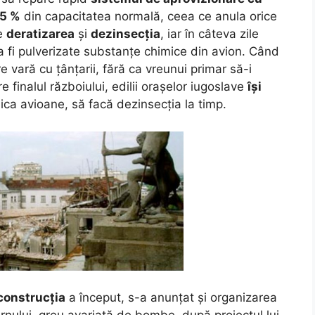
5 %
din capacitatea normală, ceea ce anula orice
pe
deratizarea
și
dezinsecția
, iar în câteva zile
a fi pulverizate substanțe chimice din avion. Când
 vară cu țânțarii, fără ca vreunui primar să-i
 finalul războiului, edilii orașelor iugoslave
își
dica avioane, să facă dezinsecția la timp.
construcția
a început, s-a anunțat și organizarea
ernului, greu avariată de bombe, după proiectul lui