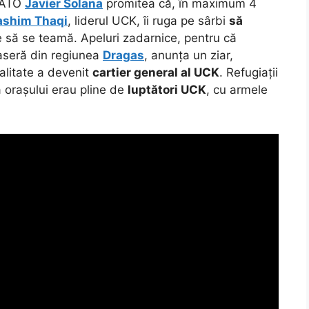
 NATO
Javier Solana
promitea că, în maximum 4
ashim Thaqi
, liderul UCK, îi ruga pe sârbi
să
e să se teamă. Apeluri zadarnice, pentru că
aseră din regiunea
Dragas
, anunța un ziar,
alitate a devenit
cartier general al UCK
. Refugiații
a orașului erau pline de
luptători UCK
, cu armele