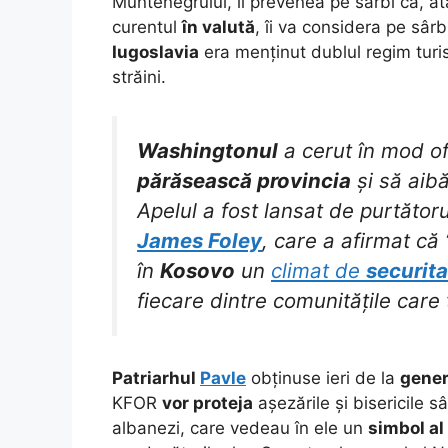
Muntenegrului, îi prevenea pe sârbi că, a
curentul
în valută
, îi va considera pe sâr
Iugoslavia
era menținut dublul regim turis
străini.
Washingtonul
a cerut în mod ofi
părăsească provincia
și să aib
Apelul a fost lansat de purtător
James Foley
, care a afirmat că 
în
Kosovo
un
climat de
securita
fiecare dintre comunitățile care 
Patriarhul
Pavle
obținuse ieri de la
gener
KFOR
vor proteja
așezările și bisericile s
albanezi, care vedeau în ele un
simbol al 