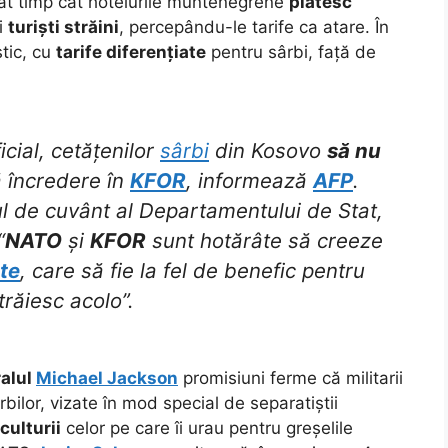
tât timp cât hotelurile muntenegrene
plătesc
bi
turiști străini
, percepându-le tarife ca atare. În
tic, cu
tarife diferențiate
pentru sârbi, față de
cial, cetățenilor
sârbi
din Kosovo
să nu
ă încredere în
KFOR
, informează
AFP
.
ul de cuvânt al Departamentului de Stat,
“
NATO
și
KFOR
sunt hotărâte să creeze
te
, care să fie la fel de benefic pentru
trăiesc acolo”.
alul
Michael Jackson
promisiuni ferme că militarii
ârbilor, vizate în mod special de separatiștii
culturii
celor pe care îi urau pentru greșelile