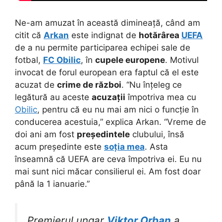
Ne-am amuzat în această dimineață, când am
citit că
Arkan
este indignat de
hotărârea
UEFA
de a nu permite participarea echipei sale de
fotbal,
FC Obilic
, în
cupele europene
. Motivul
invocat de forul european era faptul că el este
acuzat de
crime de război
. “Nu înțeleg ce
legătură au aceste
acuzații
împotriva mea cu
Obilic
, pentru că eu nu mai am nici o funcție în
conducerea acestuia,” explica Arkan. “Vreme de
doi ani am fost
președintele
clubului, însă
acum președinte este
soția mea
. Asta
înseamnă că UEFA are ceva împotriva ei. Eu nu
mai sunt nici măcar consilierul ei. Am fost doar
până la 1 ianuarie.”
Premierul ungar
Viktor Orban
a