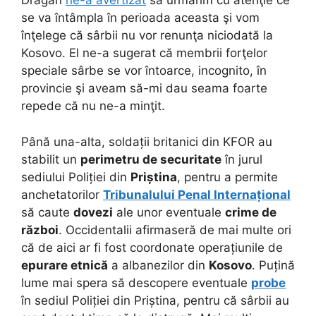
Dragan
ne-a avertizat
să urmărim cu atenţie ce
se va întâmpla în perioada aceasta şi vom
înţelege că sârbii nu vor renunţa niciodată la
Kosovo. El ne-a sugerat că membrii forţelor
speciale sârbe se vor întoarce, incognito, în
provincie şi aveam să-mi dau seama foarte
repede că nu ne-a minţit.
Până una-alta, soldații britanici din KFOR au
stabilit un
perimetru de securitate
în jurul
sediului Poliției din
Priștina
, pentru a permite
anchetatorilor
Tribunalului Penal Internațional
să caute
dovezi
ale unor eventuale
crime de
război
. Occidentalii afirmaseră de mai multe ori
că de aici ar fi fost coordonate operațiunile de
epurare etnică
a albanezilor din
Kosovo
. Puțină
lume mai spera să descopere eventuale
probe
în sediul Poliției din Priștina, pentru că sârbii au