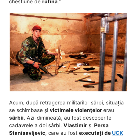
chestiune de
rutină
.”
Acum, după retragerea militarilor sârbi, situația
se schimbase și
victimele violențelor
erau
sârbii
. Azi-dimineață, au fost descoperite
cadavrele a doi sârbi,
Vlastimir
și
Persa
Stanisavljevic
, care au fost
executați de
UCK