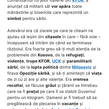
comandantul forțelor italiene din
KFOR
, a
anunțat că militarii săi
vor apăra
toate
mănăstirile și bisericile care reprezintă un
simbol
pentru sârbi.
Adevărul era că ziarele pe care le citeam ne
ajutau să ieșim din
clișeele
în care – fără voie –
începusem să intrăm de când se terminase
războiul. Era foarte greu să-ți muți atenția de la
problemele din
Kosovo
, de la
refugiați
,
violențe
,
trupe KFOR
,
UCK
și
paramilitarii
sârbi
, de la
lupta politică
dintre
Milosevic
și
firava
Opoziție sârbă
, și să-ți amintești că
viața
de zi cu zi are și alte valențe. Era
vremea
recoltei
, se făcuse
grâul
și țăranii se întrebau
care va fi
prețul
pe care îl va stabili Guvernul
pentru un kilogram. Oamenii ar fi trebuit să se
pregătească de plecarea în
vacanțe
și