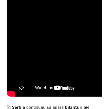
În
Serbia
continuau să apară
bilanțuri
ale