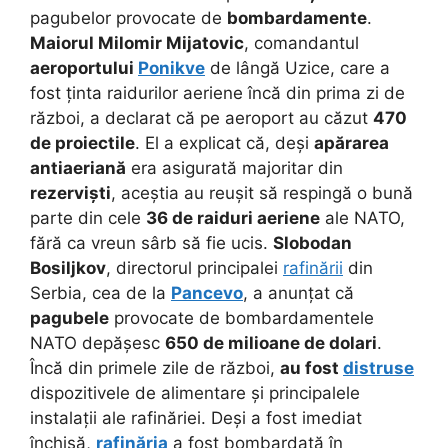
pagubelor provocate de
bombardamente
.
Maiorul Milomir Mijatovic
, comandantul
aeroportului
Ponikve
de lângă Uzice, care a
fost ținta raidurilor aeriene încă din prima zi de
război, a declarat că pe aeroport au căzut
470
de proiectile
. El a explicat că, deși
apărarea
antiaeriană
era asigurată majoritar din
rezerviști
, aceștia au reușit să respingă o bună
parte din cele
36 de raiduri aeriene
ale NATO,
fără ca vreun sârb să fie ucis.
Slobodan
Bosiljkov
, directorul principalei
rafinării
din
Serbia, cea de la
Pancevo
, a anunțat că
pagubele
provocate de bombardamentele
NATO depășesc
650 de milioane de dolari
.
Încă din primele zile de război,
au fost
distruse
dispozitivele de alimentare și principalele
instalații ale rafinăriei. Deși a fost imediat
închisă,
rafinăria
a fost bombardată în