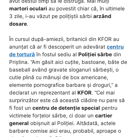
avut destul timp să le distrugă. Mai mulți
martori oculari
au povestit chiar că, în ultimele
3 zile, i-au văzut pe polițiștii sârbi
arzând
dosare
.
În cursul după-amiezii, britanicii din KFOR au
anunțat că ar fi descoperit un adevărat
centru
de tortură
în fostul sediu al
Poliției sârbe
din
Priștina. “Am găsit aici cuțite, bastoane, bâte de
baseball având gravate sloganuri sârbești, o
cutie plină cu mănuși de box americane,
elemente pornografice barbare și droguri,” a
declarat un reprezentant al
KFOR
. “Cel mai
surprinzător este că această clădire nu pare să
fi fost un
centru de detenție special
pentru
victimele forțelor sârbe, ci doar un
cartier
general
obișnuit al Poliției. Altădată, actele
barbare comise aici erau, probabil, aproape o