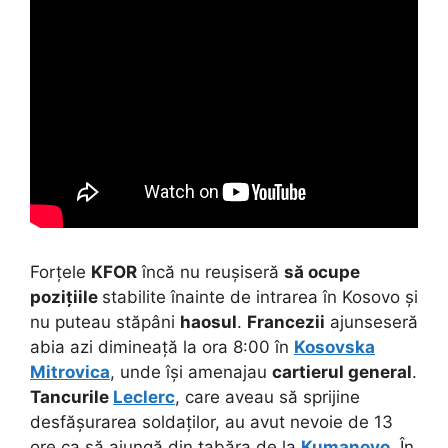
Forțele
KFOR
încă nu reușiseră
să ocupe
pozițiile
stabilite înainte de intrarea în Kosovo și
nu puteau stăpâni
haosul
.
Francezii
ajunseseră
abia azi dimineață la ora 8:00 în
Kosovska
Mitrovica
, unde își amenajau
cartierul general
.
Tancurile
Leclerc
, care aveau să sprijine
desfășurarea soldaților, au avut nevoie de 13
ore ca să ajungă din tabăra de la
Kumanovo
. În