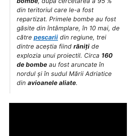
bombe
, după cercetarea a 95 %
din teritoriul care le-a fost
repartizat. Primele bombe au fost
găsite din întâmplare, în 10 mai, de
către
pescarii
din regiune, trei
dintre aceștia fiind
răniți
de
explozia unui proiectil. Circa
160
de bombe
au fost aruncate în
nordul și în sudul Mării Adriatice
din
avioanele aliate
.