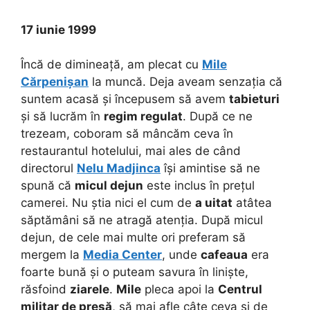
17 iunie 1999
Încă de dimineață, am plecat cu
Mile
Cărpenișan
la muncă. Deja aveam senzația că
suntem acasă și începusem să avem
tabieturi
și să lucrăm în
regim regulat
. După ce ne
trezeam, coboram să mâncăm ceva în
restaurantul hotelului, mai ales de când
directorul
Nelu Madjinca
își amintise să ne
spună că
micul dejun
este inclus în prețul
camerei. Nu știa nici el cum de
a uitat
atâtea
săptămâni să ne atragă atenția. După micul
dejun, de cele mai multe ori preferam să
mergem la
Media Center
, unde
cafeaua
era
foarte bună și o puteam savura în liniște,
răsfoind
ziarele
.
Mile
pleca apoi la
Centrul
militar de presă
, să mai afle câte ceva și de