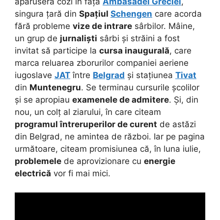
apăruseră cozi în fața
Ambasadei Greciei
,
singura țară din
Spațiul
Schengen
care acorda
fără probleme
vize de intrare
sârbilor. Mâine,
un grup de
jurnaliști
sârbi și străini a fost
invitat să participe la
cursa inaugurală
, care
marca reluarea zborurilor companiei aeriene
iugoslave
JAT
între
Belgrad
și stațiunea
Tivat
din
Muntenegru
. Se terminau cursurile școlilor
și se apropiau
examenele de admitere
. Și, din
nou, un colț al ziarului, în care citeam
programul întreruperilor de curent
de astăzi
din Belgrad, ne amintea de război. Iar pe pagina
următoare, citeam promisiunea că, în luna iulie,
problemele
de aprovizionare cu
energie
electrică
vor fi mai mici.