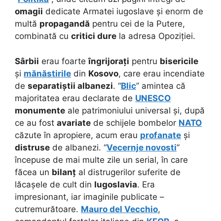
omagii
dedicate Armatei iugoslave și enorm de
multă
propagandă
pentru cei de la Putere,
combinată cu
critici dure
la adresa Opoziției.
Sârbii
erau foarte
îngrijorați
pentru
bisericile
și
mănăstirile
din
Kosovo
, care erau incendiate
de
separatiștii albanezi
.
“
Blic
” amintea că
majoritatea erau declarate de
UNESCO
monumente
ale patrimoniului universal și, după
ce au fost
avariate
de schijele bombelor
NATO
căzute în apropiere, acum erau
profanate
și
distruse
de albanezi. “
Vecernje novosti
”
începuse de mai multe zile un serial, în care
făcea un
bilanț
al distrugerilor suferite de
lăcașele de cult din
Iugoslavia
. Era
impresionant, iar imaginile publicate –
cutremurătoare.
Mauro del Vecchio
,