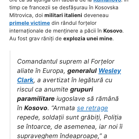
timp ce francezii se desfășurau în Kosovska
Mitrovica, doi
militari italieni
deveneau
primele victime
din rândul forțelor
internaționale de menținere a păcii în
Kosovo
.
Au fost grav răniți de
explozia unei mine
.
Comandantul suprem al Forțelor
aliate în Europa,
generalul
Wesley
Clark
, a avertizat în legătură cu
riscul ca anumite
grupuri
paramilitare
iugoslave să rămână
în
Kosovo
. “Armata
se retrage
repede, soldații sunt grăbiți, Poliția
se întoarce, de asemenea, iar noi îi
supraveghem îndeaproape,” a