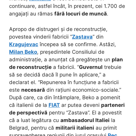
continuare, astfel încât, în prezent, cei 1.700 de
angajați au rămas
fără locuri de muncă
.
Apropo de distrugeri și de reconstrucție,
povestea vinderii fabricii “
Zastava
” din
Kragujevac
începea să se confirme. Astăzi,
Milan Beko
, președintele Consiliului de
administrație, a anunțat că pregătește un
plan
de reconstrucție
a fabricii. “
Guvernul
trebuie
să se decidă dacă îl pune în aplicare,” a
declarat el. “Repunerea în funcțiune a fabricii
este
necesară
din rațiuni economico-sociale.”
După care, ca din întâmplare, Beko a pomenit
că italienii de la
FIAT
ar putea deveni
parteneri
de perspectivă
pentru “Zastava”. El a povestit
că a luat legătura cu
ambasadorul Italiei
la
Belgrad, pentru că
militarii italieni
au primit
supravegherea regiunii din jurul orașului
Pec
.