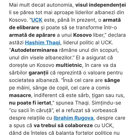
Mai mult decat autonomia,
visul independenței
li se părea tot mai aproape liderilor albanezi din
Kosovo. “
UCK
este, până în prezent, o
armată
de eliberare
și poate să se transforme într-o
armată de apărare
a unui
Kosovo
liber,” declara
astăzi
Hashim Thaqi
, liderul politic al UCK.
“
Autodeterminarea
rămâne unul din scopuri,
unul din visele albanezilor.” El a asigurat că
dorește un Kosovo
multietnic
, în care va da
sârbilor
garanții
că reprezintă o valoare pentru
societatea albaneză. “Însă cel care are
sânge
pe mâini, sânge de copil, cel care a comis
masacre
, indiferent că este sârb, țigan sau rus,
nu poate fi iertat
,” spunea Thaqi. Simțindu-se
“cu sacii în căruță”, el a refuzat să vorbească
despre relațiile cu
Ibrahim Rugova
, despre care
a spus că
va trebui să colaboreze
cu UCK,
dând de înțeles că balanța forțelor politice nu