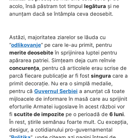
acolo, însă păstram tot timpul
legătura
și ne
anunțam dacă se întâmpla ceva deosebit.
Astăzi, majoritatea ziarelor se lăuda cu
“
odlikovanje
” pe care le-au primit, pentru
merite deosebite
în sprijinirea luptei pentru
apărarea patriei. Simțeam deja cum reînvie
concurența
, pentru că articolele erau scrise de
parcă fiecare publicație ar fi fost
singura
care a
primit decorație. Nu era o simplă medalie,
pentru că
Guvernul Serbiei
a anunțat că toate
mijloacele de informare în masă care au sprijinit
eforturile Armatei iugoslave în acest război vor
fi
scutite de impozite
pe o perioadă de
6 luni
.
În rest, știrile semănau foarte mult. Cu excepția,
desigur, a cotidianului pro-guvernamental
“
Politika
“, unde citeam azi pagini întregi de