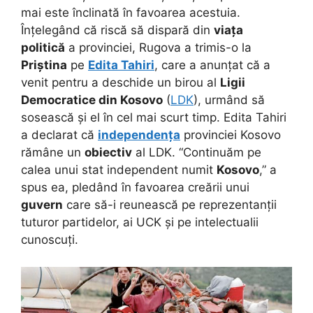
mai este înclinată în favoarea acestuia.
Înțelegând că riscă să dispară din
viața
politică
a provinciei, Rugova a trimis-o la
Priștina
pe
Edita Tahiri
, care a anunțat că a
venit pentru a deschide un birou al
Ligii
Democratice din Kosovo
(
LDK
), urmând să
sosească și el în cel mai scurt timp. Edita Tahiri
a declarat că
independența
provinciei Kosovo
rămâne un
obiectiv
al LDK. “Continuăm pe
calea unui stat independent numit
Kosovo
,” a
spus ea, pledând în favoarea creării unui
guvern
care să-i reunească pe reprezentanții
tuturor partidelor, ai UCK și pe intelectualii
cunoscuți.