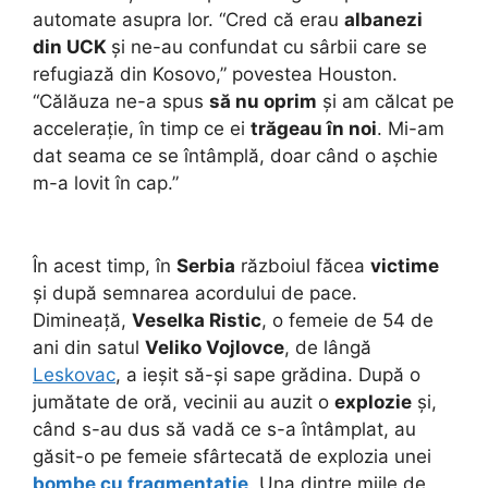
automate asupra lor. “Cred că erau
albanezi
din UCK
și ne-au confundat cu sârbii care se
refugiază din Kosovo,” povestea Houston.
“Călăuza ne-a spus
să nu oprim
și am călcat pe
accelerație, în timp ce ei
trăgeau în noi
. Mi-am
dat seama ce se întâmplă, doar când o așchie
m-a lovit în cap.”
În acest timp, în
Serbia
războiul făcea
victime
și după semnarea acordului de pace.
Dimineață,
Veselka Ristic
, o femeie de 54 de
ani din satul
Veliko Vojlovce
, de lângă
Leskovac
, a ieșit să-și sape grădina. După o
jumătate de oră, vecinii au auzit o
explozie
și,
când s-au dus să vadă ce s-a întâmplat, au
găsit-o pe femeie sfârtecată de explozia unei
bombe cu fragmentație
. Una dintre miile de