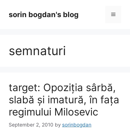
Skip
to
sorin bogdan's blog
Menu
content
semnaturi
target: Opoziția sârbă,
slabă și imatură, în fața
regimului Milosevic
September 2, 2010
by
sorinbogdan