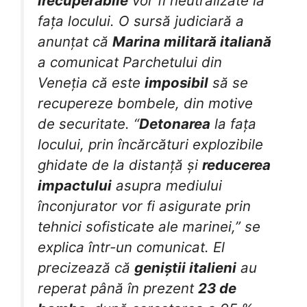
irecuperabile
vor fi neutralizate la
fața locului. O sursă judiciară a
anunțat că
Marina militară italiană
a comunicat Parchetului din
Veneția că este
imposibil
să se
recupereze bombele, din motive
de securitate. “
Detonarea
la fața
locului, prin încărcături explozibile
ghidate de la distanță și
reducerea
impactului
asupra mediului
înconjurator vor fi asigurate prin
tehnici sofisticate ale marinei,” se
explica într-un comunicat. El
precizează că
geniștii italieni
au
reperat până în prezent
23 de