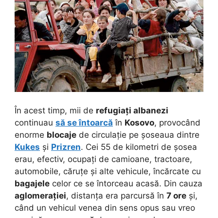
În acest timp, mii de
refugiați albanezi
continuau
să se întoarcă
în
Kosovo
, provocând
enorme
blocaje
de circulație pe șoseaua dintre
Kukes
și
Prizren
. Cei 55 de kilometri de șosea
erau, efectiv, ocupați de camioane, tractoare,
automobile, căruțe și alte vehicule, încărcate cu
bagajele
celor ce se întorceau acasă. Din cauza
aglomerației
, distanța era parcursă în
7 ore
și,
când un vehicul venea din sens opus sau vreo