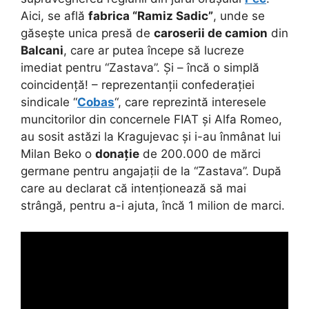
Aici, se află
fabrica “Ramiz Sadic”
, unde se
găsește unica presă de
caroserii de camion
din
Balcani
, care ar putea începe să lucreze
imediat pentru “Zastava”. Și – încă o simplă
coincidență! – reprezentanții confederației
sindicale “
Cobas
“, care reprezintă interesele
muncitorilor din concernele FIAT și Alfa Romeo,
au sosit astăzi la Kragujevac și i-au înmânat lui
Milan Beko o
donație
de 200.000 de mărci
germane pentru angajații de la “Zastava”. După
care au declarat că intenționează să mai
strângă, pentru a-i ajuta, încă 1 milion de marci.