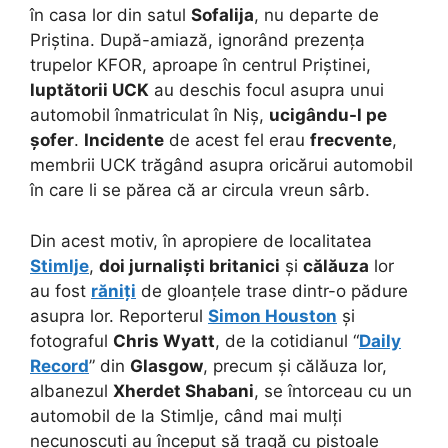
în casa lor din satul
Sofalija
, nu departe de
Priștina. După-amiază, ignorând prezența
trupelor KFOR, aproape în centrul Priștinei,
luptătorii UCK
au deschis focul asupra unui
automobil înmatriculat în Niș,
ucigându-l pe
șofer
.
Incidente
de acest fel erau
frecvente
,
membrii UCK trăgând asupra oricărui automobil
în care li se părea că ar circula vreun sârb.
Din acest motiv, în apropiere de localitatea
Stimlje
,
doi jurnaliști britanici
și
călăuza
lor
au fost
răniți
de gloanțele trase dintr-o pădure
asupra lor. Reporterul
Simon Houston
și
fotograful
Chris Wyatt
, de la cotidianul “
Daily
Record
” din
Glasgow
, precum și călăuza lor,
albanezul
Xherdet Shabani
, se întorceau cu un
automobil de la Stimlje, când mai mulți
necunoscuți au început să tragă cu pistoale