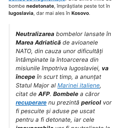
bombe
nedetonate
, împrăștiate peste tot în
Iugoslavia
, dar mai ales în
Kosovo
.
Neutralizarea
bombelor lansate în
Marea Adriatică
de avioanele
NATO, din cauza unor dificultăți
întâmpinate la întoarcerea din
misiunile împotriva Iugoslaviei,
va
începe
în scurt timp, a anunțat
Statul Major al
Marinei italiene
,
citat de
AFP
.
Bombele
a căror
recuperare
nu prezintă
pericol
vor
fi pescuite și aduse pe uscat
pentru a fi detonate, iar cele