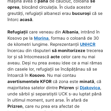
mașină avea o
pană
de cauciuc, coloana
se
oprea
, blocând circulația. În ciuda acestor
greutăți, refugiații albanezi erau
bucuroși
că se
întorc
acasă
.
Refugiații
care veneau din
Albania
, intrând în
Kosovo pe la
Morina
, formau o coloană de 30
de kilometri lungime. Reprezentanții
UNHCR
încercau din răsputeri
să monitorizeze
trecerea
lor și să întocmească
acte
celor care nu mai
aveau. Deși nu prea aveau idee ce a mai rămas
din casele lor, refugiații se încăpățânau să se
întoarcă în
Kosovo
. Nu mai contau
avertismentele KFOR
că zona este
minată
, că
majoritatea satelor dintre
Prizren
și
Djakovica
,
unde sârbii și separatiștii UCK s-au luptat până
în ultimul moment, sunt arse. În afară de
Prizren
, care nu prea era afectat de