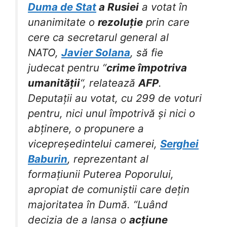
Duma de Stat
a Rusiei
a votat în
unanimitate o
rezoluție
prin care
cere ca secretarul general al
NATO,
Javier Solana
, să fie
judecat pentru “
crime împotriva
umanității
“, relatează
AFP
.
Deputații au votat, cu 299 de voturi
pentru, nici unul împotrivă și nici o
abținere, o propunere a
vicepreședintelui camerei,
Serghei
Baburin
, reprezentant al
formațiunii Puterea Poporului,
apropiat de comuniștii care dețin
majoritatea în Dumă. “Luând
decizia de a lansa o
acțiune