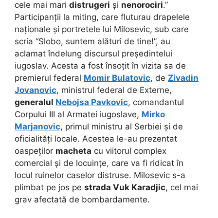
cele mai mari
distrugeri
și
nenorociri
.”
Participanții la miting, care fluturau drapelele
naționale și portretele lui Milosevic, sub care
scria “Slobo, suntem alături de tine!”, au
aclamat îndelung discursul președintelui
iugoslav. Acesta a fost însoțit în vizita sa de
premierul federal
Momir Bulatovic
, de
Zivadin
Jovanovic
, ministrul federal de Externe,
generalul
Nebojsa Pavkovic
, comandantul
Corpului III al Armatei iugoslave,
Mirko
Marjanovic
, primul ministru al Serbiei și de
oficialități locale. Acestea le-au prezentat
oaspeților
macheta
cu viitorul complex
comercial și de locuințe, care va fi ridicat în
locul ruinelor caselor distruse. Milosevic s-a
plimbat pe jos pe
strada Vuk Karadjic
, cel mai
grav afectată de bombardamente.