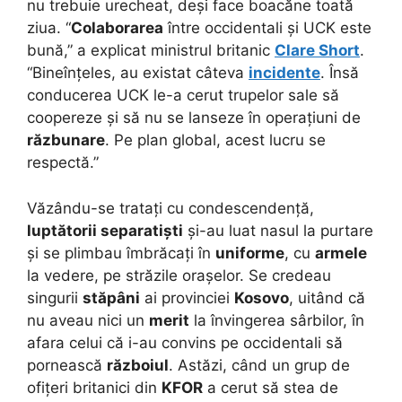
nu trebuie urecheat, deși face boacăne toată
ziua. “
Colaborarea
între occidentali și UCK este
bună,” a explicat ministrul britanic
Clare Short
.
“Bineînțeles, au existat câteva
incidente
. Însă
conducerea UCK le-a cerut trupelor sale să
coopereze și să nu se lanseze în operațiuni de
răzbunare
. Pe plan global, acest lucru se
respectă.”
Văzându-se tratați cu condescendență,
luptătorii separatiști
și-au luat nasul la purtare
și se plimbau îmbrăcați în
uniforme
, cu
armele
la vedere, pe străzile orașelor. Se credeau
singurii
stăpâni
ai provinciei
Kosovo
, uitând că
nu aveau nici un
merit
la învingerea sârbilor, în
afara celui că i-au convins pe occidentali să
pornească
războiul
. Astăzi, când un grup de
ofițeri britanici din
KFOR
a cerut să stea de