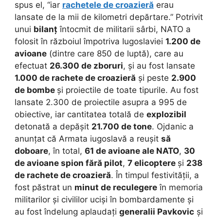
spus el, “iar
rachetele de croazieră
erau
lansate de la mii de kilometri depărtare.” Potrivit
unui
bilanț
întocmit de militarii sârbi, NATO a
folosit în războiul împotriva Iugoslaviei
1.200 de
avioane
(dintre care 850 de luptă), care au
efectuat
26.300 de zboruri
, și au fost lansate
1.000 de rachete de croazieră
și peste
2.900
de bombe
și proiectile de toate tipurile. Au fost
lansate 2.300 de proiectile asupra a 995 de
obiective, iar cantitatea totală de
explozibil
detonată a depășit
21.700 de tone
. Ojdanic a
anunțat că Armata iugoslavă a reușit
să
doboare
, în total,
61 de avioane ale NATO
,
30
de avioane spion fără pilot
,
7 elicoptere
și
238
de rachete de croazieră
. În timpul festivității, a
fost păstrat un
minut de reculegere
în memoria
militarilor și civililor uciși în bombardamente și
au fost îndelung aplaudați
generalii Pavkovic
și