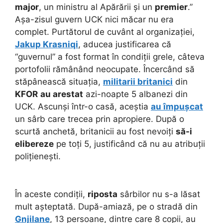
major
, un ministru al Apărării și un
premier
.”
Așa-zisul guvern UCK nici măcar nu era
complet. Purtătorul de cuvânt al organizației,
Jakup Krasniqi
, aducea justificarea că
“guvernul” a fost format în condiții grele, câteva
portofolii rămânând neocupate. Încercând să
stăpânească situația,
militarii britanici
din
KFOR
au arestat
azi-noapte 5 albanezi din
UCK. Ascunși într-o casă, aceștia
au împușcat
un sârb care trecea prin apropiere. După o
scurtă anchetă, britanicii au fost nevoiți
să-i
elibereze
pe toți 5, justificând că nu au atribuții
polițienești.
În aceste condiții,
riposta
sârbilor nu s-a lăsat
mult așteptată. După-amiază, pe o stradă din
Gnjilane
, 13 persoane, dintre care 8 copii, au