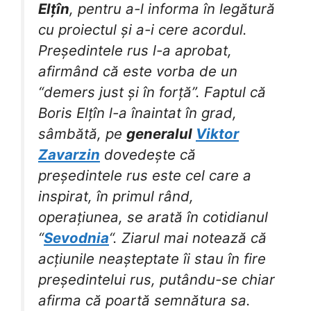
Elțîn
, pentru a-l informa în legătură
cu proiectul și a-i cere acordul.
Președintele rus l-a aprobat,
afirmând că este vorba de un
“demers just și în forță”. Faptul că
Boris Elțîn l-a înaintat în grad,
sâmbătă, pe
generalul
Viktor
Zavarzin
dovedește că
președintele rus este cel care a
inspirat, în primul rând,
operațiunea, se arată în cotidianul
“
Sevodnia
“. Ziarul mai notează că
acțiunile neașteptate îi stau în fire
președintelui rus, putându-se chiar
afirma că poartă semnătura sa.