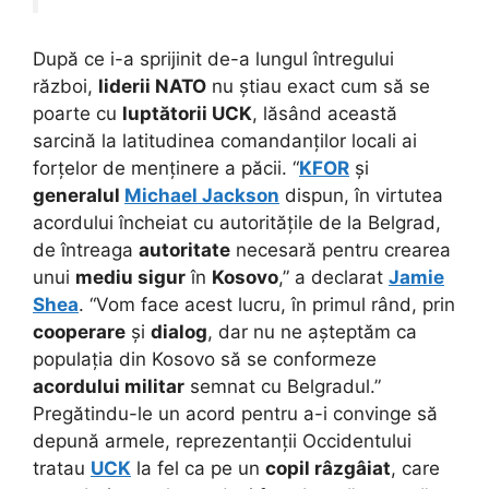
După ce i-a sprijinit de-a lungul întregului
război,
liderii NATO
nu știau exact cum să se
poarte cu
luptătorii UCK
, lăsând această
sarcină la latitudinea comandanților locali ai
forțelor de menținere a păcii. “
KFOR
și
generalul
Michael Jackson
dispun, în virtutea
acordului încheiat cu autoritățile de la Belgrad,
de întreaga
autoritate
necesară pentru crearea
unui
mediu sigur
în
Kosovo
,” a declarat
Jamie
Shea
. “Vom face acest lucru, în primul rând, prin
cooperare
și
dialog
, dar nu ne așteptăm ca
populația din Kosovo să se conformeze
acordului militar
semnat cu Belgradul.”
Pregătindu-le un acord pentru a-i convinge să
depună armele, reprezentanții Occidentului
tratau
UCK
la fel ca pe un
copil râzgâiat
, care