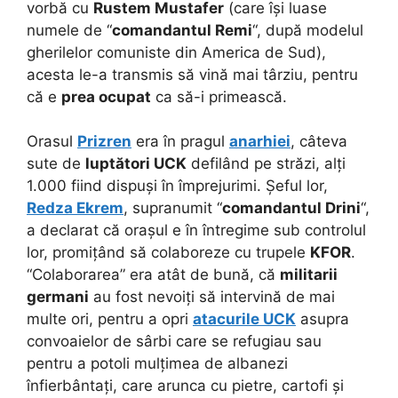
vorbă cu
Rustem Mustafer
(care își luase
numele de “
comandantul Remi
“, după modelul
gherilelor comuniste din America de Sud),
acesta le-a transmis să vină mai târziu, pentru
că e
prea ocupat
ca să-i primească.
Orasul
Prizren
era în pragul
anarhiei
, câteva
sute de
luptători UCK
defilând pe străzi, alți
1.000 fiind dispuși în împrejurimi. Șeful lor,
Redza Ekrem
, supranumit “
comandantul Drini
“,
a declarat că orașul e în întregime sub controlul
lor, promițând să colaboreze cu trupele
KFOR
.
“Colaborarea” era atât de bună, că
militarii
germani
au fost nevoiți să intervină de mai
multe ori, pentru a opri
atacurile UCK
asupra
convoaielor de sârbi care se refugiau sau
pentru a potoli mulțimea de albanezi
înfierbântați, care arunca cu pietre, cartofi și