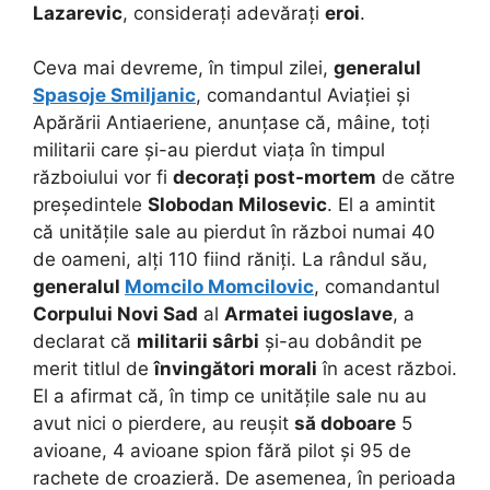
Lazarevic
, considerați adevărați
eroi
.
Ceva mai devreme, în timpul zilei,
generalul
Spasoje Smiljanic
, comandantul Aviației și
Apărării Antiaeriene, anunțase că, mâine, toți
militarii care și-au pierdut viața în timpul
războiului vor fi
decorați post-mortem
de către
președintele
Slobodan Milosevic
. El a amintit
că unitățile sale au pierdut în război numai 40
de oameni, alți 110 fiind răniți. La rândul său,
generalul
Momcilo Momcilovic
, comandantul
Corpului Novi Sad
al
Armatei iugoslave
, a
declarat că
militarii sârbi
și-au dobândit pe
merit titlul de
învingători morali
în acest război.
El a afirmat că, în timp ce unitățile sale nu au
avut nici o pierdere, au reușit
să doboare
5
avioane, 4 avioane spion fără pilot și 95 de
rachete de croazieră. De asemenea, în perioada