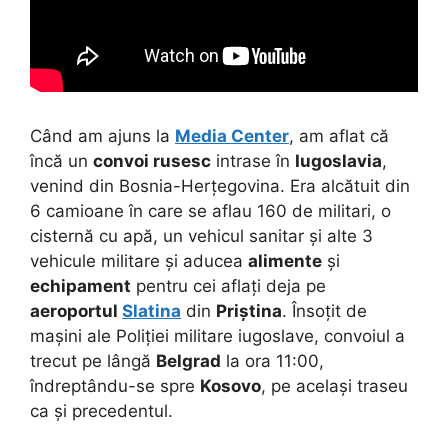
Când am ajuns la
Media Center
, am aflat că
încă un
convoi rusesc
intrase în
Iugoslavia
,
venind din Bosnia-Herțegovina. Era alcătuit din
6 camioane în care se aflau 160 de militari, o
cisternă cu apă, un vehicul sanitar și alte 3
vehicule militare și aducea
alimente
și
echipament
pentru cei aflați deja pe
aeroportul
Slatina
din
Priștina
. Însoțit de
mașini ale Poliției militare iugoslave, convoiul a
trecut pe lângă
Belgrad
la ora 11:00,
îndreptându-se spre
Kosovo
, pe același traseu
ca și precedentul.