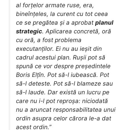
al forțelor armate ruse, era,
bineînțeles, la curent cu tot ceea
ce se pregătea și a aprobat
planul
strategic
. Aplicarea concretă, oră
cu oră, a fost problema
executanților. Ei nu au ieșit din
cadrul acestui plan. Rușii pot să
spună ce vor despre președintele
Boris Elțîn. Pot să-l iubească. Pot
să-l deteste. Pot să-l blameze sau
să-l laude. Dar există un lucru pe
care nu i-l pot reproșa: niciodată
nu a aruncat responsabilitatea unui
ordin asupra celor cărora le-a dat
acest ordin.”