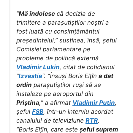
“
Mă îndoiesc
că decizia de
trimitere a parașutiștilor noștri a
fost luată cu consimțământul
președintelui,” susținea, însă, șeful
Comisiei parlamentare pe
probleme de politică externă
Vladimir Lukin
, citat de cotidianul
“
Izvestia
“. “Însuși Boris Elțîn
a dat
ordin
parașutiștilor ruși să se
instaleze pe aeroportul din
Priștina
,” a afirmat
Vladimir Putin
,
șeful
FSB
, într-un interviu acordat
canalului de televiziune
RTR
.
“Boris Elțîn, care este
șeful suprem