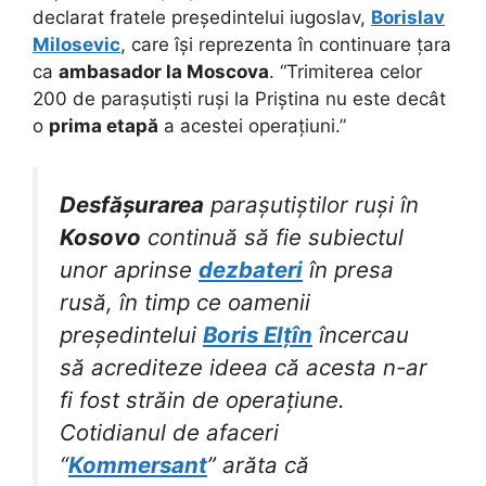
declarat fratele președintelui iugoslav,
Borislav
Milosevic
, care își reprezenta în continuare țara
ca
ambasador la Moscova
. “Trimiterea celor
200 de parașutiști ruși la Priștina nu este decât
o
prima etapă
a acestei operațiuni.”
Desfășurarea
parașutiștilor ruși în
Kosovo
continuă să fie subiectul
unor aprinse
dezbateri
în presa
rusă, în timp ce oamenii
președintelui
Boris Elțîn
încercau
să acrediteze ideea că acesta n-ar
fi fost străin de operațiune.
Cotidianul de afaceri
“
Kommersant
” arăta că