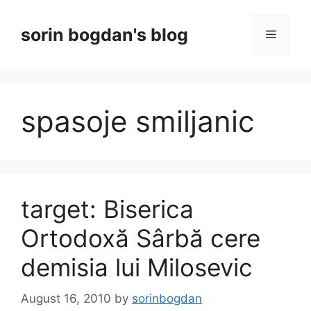
Skip
to
sorin bogdan's blog
Menu
content
spasoje smiljanic
target: Biserica
Ortodoxă Sârbă cere
demisia lui Milosevic
August 16, 2010
by
sorinbogdan