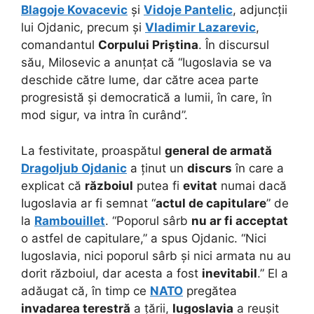
Blagoje Kovacevic
și
Vidoje Pantelic
, adjuncții
lui Ojdanic, precum și
Vladimir Lazarevic
,
comandantul
Corpului Priștina
. În discursul
său, Milosevic a anunțat că “Iugoslavia se va
deschide către lume, dar către acea parte
progresistă și democratică a lumii, în care, în
mod sigur, va intra în curând”.
La festivitate, proaspătul
general de armată
Dragoljub Ojdanic
a ținut un
discurs
în care a
explicat că
războiul
putea fi
evitat
numai dacă
Iugoslavia ar fi semnat “
actul de capitulare
” de
la
Rambouillet
. “Poporul sârb
nu ar fi acceptat
o astfel de capitulare,” a spus Ojdanic. “Nici
Iugoslavia, nici poporul sârb și nici armata nu au
dorit războiul, dar acesta a fost
inevitabil
.” El a
adăugat că, în timp ce
NATO
pregătea
invadarea terestră
a țării,
Iugoslavia
a reușit