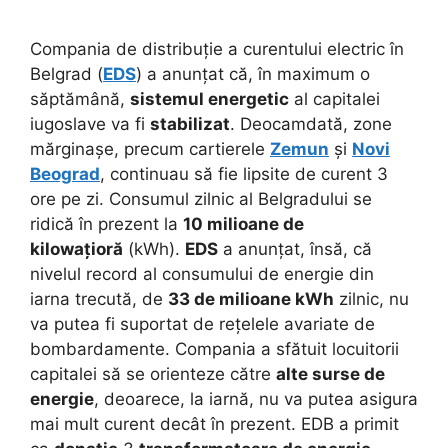
Compania de distribuție a curentului electric în
Belgrad (
EDS
) a anunțat că, în maximum o
săptămână,
sistemul energetic
al capitalei
iugoslave va fi
stabilizat
. Deocamdată, zone
mărginașe, precum cartierele
Zemun
și
Novi
Beograd
, continuau să fie lipsite de curent 3
ore pe zi. Consumul zilnic al Belgradului se
ridică în prezent la
10 milioane de
kilowațioră
(kWh).
EDS
a anunțat, însă, că
nivelul record al consumului de energie din
iarna trecută, de
33 de milioane kWh
zilnic, nu
va putea fi suportat de rețelele avariate de
bombardamente. Compania a sfătuit locuitorii
capitalei să se orienteze către
alte surse de
energie
, deoarece, la iarnă, nu va putea asigura
mai mult curent decât în prezent. EDB a primit