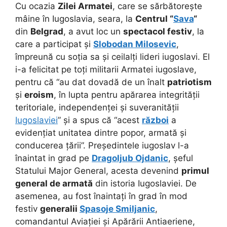
Cu ocazia
Zilei Armatei
, care se sărbătorește
mâine în Iugoslavia, seara, la
Centrul “
Sava
“
din
Belgrad
, a avut loc un
spectacol festiv
, la
care a participat și
Slobodan Milosevic
,
împreună cu soția sa și ceilalți lideri iugoslavi. El
i-a felicitat pe toți militarii Armatei iugoslave,
pentru că “au dat dovadă de un înalt
patriotism
și
eroism
, în lupta pentru apărarea integrității
teritoriale, independenței și suveranității
Iugoslaviei
” și a spus că “acest
război
a
evidențiat unitatea dintre popor, armată și
conducerea țării”. Președintele iugoslav l-a
înaintat in grad pe
Dragoljub Ojdanic
, șeful
Statului Major General, acesta devenind
primul
general de armată
din istoria Iugoslaviei. De
asemenea, au fost înaintați în grad în mod
festiv
generalii
Spasoje Smiljanic
,
comandantul Aviației și Apărării Antiaeriene,