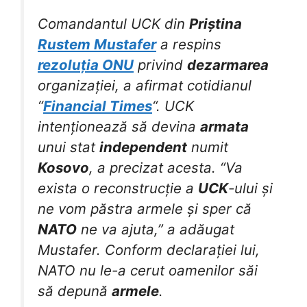
Comandantul UCK din
Priștina
Rustem Mustafer
a respins
rezoluția ONU
privind
dezarmarea
organizației, a afirmat cotidianul
“
Financial Times
“. UCK
intenționează să devina
armata
unui stat
independent
numit
Kosovo
, a precizat acesta. “Va
exista o reconstrucție a
UCK
-ului și
ne vom păstra armele și sper că
NATO
ne va ajuta,” a adăugat
Mustafer. Conform declarației lui,
NATO nu le-a cerut oamenilor săi
să depună
armele
.