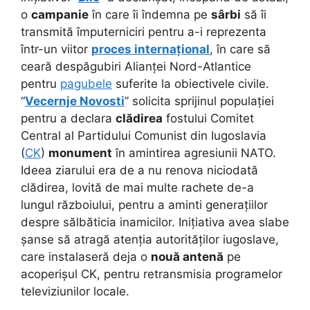
o
campanie
în care îi îndemna pe
sârbi
să îi
transmită împuterniciri pentru a-i reprezenta
într-un viitor
proces internațional
, în care să
ceară despăgubiri Alianței Nord-Atlantice
pentru
pagubele
suferite la obiectivele civile.
“
Vecernje Novosti
” solicita sprijinul populației
pentru a declara
clădirea
fostului Comitet
Central al Partidului Comunist din Iugoslavia
(
CK
)
monument
în amintirea agresiunii NATO.
Ideea ziarului era de a nu renova niciodată
clădirea, lovită de mai multe rachete de-a
lungul războiului, pentru a aminti generațiilor
despre sălbăticia inamicilor. Inițiativa avea slabe
șanse să atragă atenția autorităților iugoslave,
care instalaseră deja o
nouă antenă
pe
acoperișul CK, pentru retransmisia programelor
televiziunilor locale.