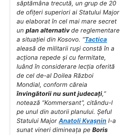
săptămâna trecută, un grup de 20
de ofițeri superiori ai Statului Major
au elaborat în cel mai mare secret
un
plan alternativ
de reglementare
a situației din Kosovo. “
Tactica
aleasă de militarii ruși constă în a
acționa repede și cu fermitate,
luând în considerare lecția oferită
de cel de-al Doilea Război
Mondial, conform căreia
învingătorii nu sunt judecați
,”
notează “Kommersant”, citându-l
pe unul din autorii planului. Șeful
Statului Major
Anatoli Kvașnin
l-a
sunat vineri dimineața pe
Boris