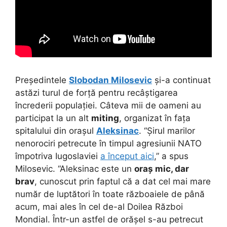
Președintele
Slobodan Milosevic
și-a continuat
astăzi turul de forță pentru recâștigarea
încrederii populației. Câteva mii de oameni au
participat la un alt
miting
, organizat în fața
spitalului din orașul
Aleksinac
. “Șirul marilor
nenorociri petrecute în timpul agresiunii NATO
împotriva Iugoslaviei
a început aici
,” a spus
Milosevic. “Aleksinac este un
oraș mic, dar
brav
, cunoscut prin faptul că a dat cel mai mare
număr de luptători în toate războaiele de până
acum, mai ales în cel de-al Doilea Război
Mondial. Într-un astfel de orășel s-au petrecut