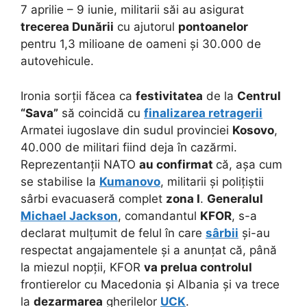
7 aprilie – 9 iunie, militarii săi au asigurat
trecerea Dunării
cu ajutorul
pontoanelor
pentru 1,3 milioane de oameni și 30.000 de
autovehicule.
Ironia sorții făcea ca
festivitatea
de la
Centrul
“Sava”
să coincidă cu
finalizarea retragerii
Armatei iugoslave din sudul provinciei
Kosovo
,
40.000 de militari fiind deja în cazărmi.
Reprezentanții NATO
au confirmat
că, așa cum
se stabilise la
Kumanovo
, militarii și polițiștii
sârbi evacuaseră complet
zona I
.
Generalul
Michael Jackson
, comandantul
KFOR
, s-a
declarat mulțumit de felul în care
sârbii
și-au
respectat angajamentele și a anunțat că, până
la miezul nopții, KFOR
va prelua controlul
frontierelor cu Macedonia și Albania și va trece
la
dezarmarea
gherilelor
UCK
.