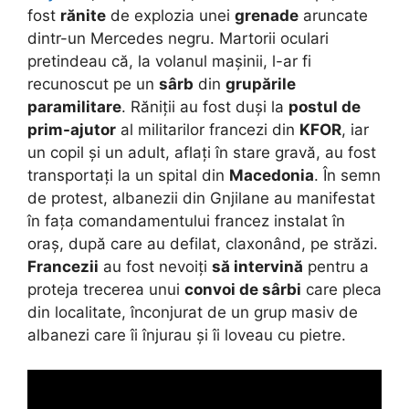
fost
rănite
de explozia unei
grenade
aruncate
dintr-un Mercedes negru. Martorii oculari
pretindeau că, la volanul mașinii, l-ar fi
recunoscut pe un
sârb
din
grupările
paramilitare
. Răniții au fost duși la
postul de
prim-ajutor
al militarilor francezi din
KFOR
, iar
un copil și un adult, aflați în stare gravă, au fost
transportați la un spital din
Macedonia
. În semn
de protest, albanezii din Gnjilane au manifestat
în fața comandamentului francez instalat în
oraș, după care au defilat, claxonând, pe străzi.
Francezii
au fost nevoiți
să intervină
pentru a
proteja trecerea unui
convoi de sârbi
care pleca
din localitate, înconjurat de un grup masiv de
albanezi care îi înjurau și îi loveau cu pietre.