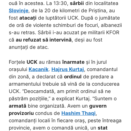
ouă în acestea. La 13:30,
sârbii
din localitatea
Slovinje
, de la 20 de kilometri de Priștina, au
fost
atacați
de luptătorii UCK. După o jumătate
de oră de violente schimburi de focuri, albanezii
s-au retras. Sârbii i-au acuzat pe militarii KFOR
că
au refuzat să intervină
, deși au fost
anunțați de atac.
Forțele
UCK
au rămas
înarmate
și în jurul
orașului
Kacanik
.
Hajrus Kurtaj
, comandantul
din zonă, a declarat că
ordinul
de predare a
armamentului trebuie să vină de la conducerea
UCK. “Deocamdată, am primit ordinul să ne
păstrăm pozițiile,” a explicat Kurtaj. “Suntem o
armată
bine organizată. Avem un
guvern
provizoriu
condus de
Hashim Thaqi
,
comandanți locali în fiecare oraș, peste întreaga
provincie, avem o comandă unică, un
stat