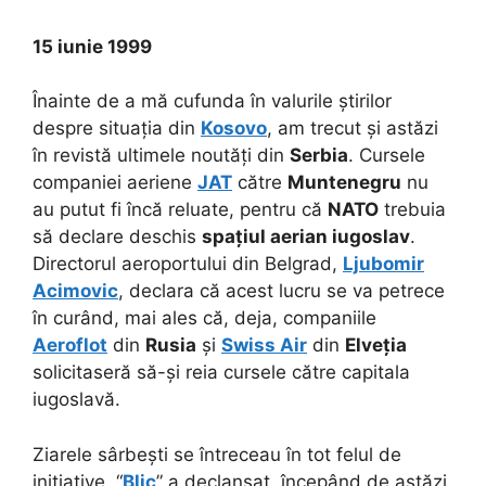
15 iunie 1999
Înainte de a mă cufunda în valurile știrilor
despre situația din
Kosovo
, am trecut și astăzi
în revistă ultimele noutăți din
Serbia
. Cursele
companiei aeriene
JAT
către
Muntenegru
nu
au putut fi încă reluate, pentru că
NATO
trebuia
să declare deschis
spațiul aerian iugoslav
.
Directorul aeroportului din Belgrad,
Ljubomir
Acimovic
, declara că acest lucru se va petrece
în curând, mai ales că, deja, companiile
Aeroflot
din
Rusia
și
Swiss Air
din
Elveția
solicitaseră să-și reia cursele către capitala
iugoslavă.
Ziarele sârbești se întreceau în tot felul de
inițiative. “
Blic
” a declanșat, începând de astăzi,