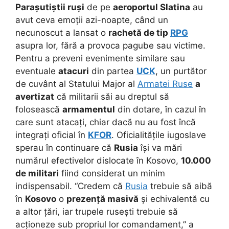
Parașutiștii ruși
de pe
aeroportul Slatina
au
avut ceva emoții azi-noapte, când un
necunoscut a lansat o
rachetă de tip
RPG
asupra lor, fără a provoca pagube sau victime.
Pentru a preveni evenimente similare sau
eventuale
atacuri
din partea
UCK
, un purtător
de cuvânt al Statului Major al
Armatei Ruse
a
avertizat
că militarii săi au dreptul să
folosească
armamentul
din dotare, în cazul în
care sunt atacați, chiar dacă nu au fost încă
integrați oficial în
KFOR
. Oficialitățile iugoslave
sperau în continuare că
Rusia
își va mări
numărul efectivelor dislocate în Kosovo,
10.000
de militari
fiind considerat un minim
indispensabil. “Credem că
Rusia
trebuie să aibă
în
Kosovo
o
prezență masivă
și echivalentă cu
a altor țări, iar trupele rusești trebuie să
acționeze sub propriul lor comandament,” a