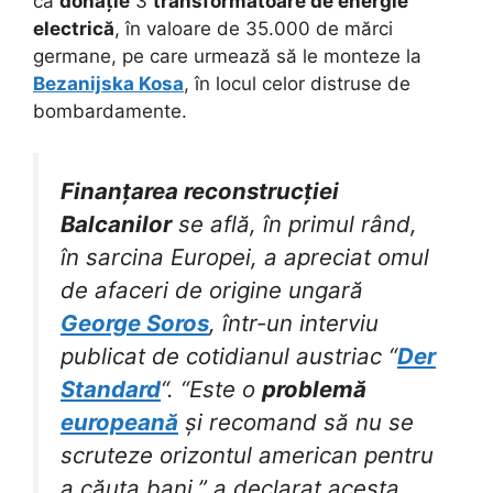
ca
donație
3
transformatoare de energie
electrică
, în valoare de 35.000 de mărci
germane, pe care urmează să le monteze la
Bezanijska Kosa
, în locul celor distruse de
bombardamente.
Finanțarea reconstrucției
Balcanilor
se află, în primul rând,
în sarcina Europei, a apreciat omul
de afaceri de origine ungară
George Soros
, într-un interviu
publicat de cotidianul austriac “
Der
Standard
“. “Este o
problemă
europeană
și recomand să nu se
scruteze orizontul american pentru
a căuta bani,” a declarat acesta.