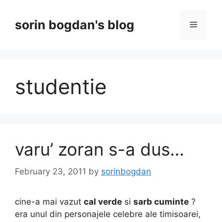
Skip
to
sorin bogdan's blog
Menu
content
studentie
varu’ zoran s-a dus…
February 23, 2011
by
sorinbogdan
cine-a mai vazut
cal verde
si
sarb cuminte
?
era unul din personajele celebre ale timisoarei,