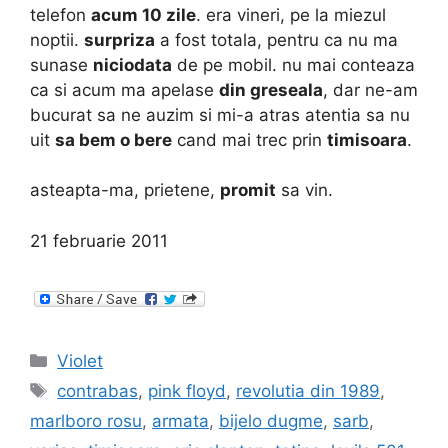
telefon
acum 10 zile
. era vineri, pe la miezul
noptii.
surpriza
a fost totala, pentru ca nu ma
sunase
niciodata
de pe mobil. nu mai conteaza
ca si acum ma apelase
din greseala
, dar ne-am
bucurat sa ne auzim si mi-a atras atentia sa nu
uit
sa bem o bere
cand mai trec prin
timisoara
.
asteapta-ma, prietene,
promit
sa vin.
21 februarie 2011
Categories
Violet
Tags
contrabas
,
pink floyd
,
revolutia din 1989
,
marlboro rosu
,
armata
,
bijelo dugme
,
sarb
,