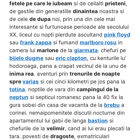
fetele pe care le iubeam
si de ceilalti
prieteni
,
de gastile din generatiile
dinaintea
noastra si
de cele
de dupa
noi, prin una din cele mai
interesante si furtunoase perioade ale secolului
XX.
liceul cu nopti pierdute ascultand
pink floyd
sau
frank zappa
si fumand
marlboro rosu
in
camera lui
marlone
de la
giarmata
. chefuri pe
bijelo dugme
sau
eric clapton
, cu kenturile lu’
hodoroaga, pana a crapat vecinul de la unu de
inima rea
. aventuri prin
trenurile de noapte
spre
varias
si cei cinci kilometri pe jos pana la
totina
. noptile de vara din
campingul de la
neptun
si septicul romanesc pana la 40 fix la
gura sobei din casa de vacanta de la
brebu
a
corinei. nemaipomenitele discutii nocturne din
apartamentul lui gabi de langa
bastion
si
chefurile de la
velimir
, cand ai lui erau plecati la
tara. povesti de
dragoste
, exmatriculari