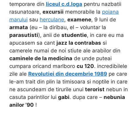
temporare din
liceul c.d.loga
pentru nazbatii
rasunatoare,
excursii
memorabile la
poiana
marului
sau
herculane
,
examene
, 9 luni de
armata
(eu – la diribau, el – voluntar la
parasutisti
), anii de
studentie
, in care eu ma
apucasem sa cant
jazz la contrabas
si
camerele numai de noi stiute ale arabilor din
caminele de la medicina
de unde puteai
cumpara oricand marlboro
cu 120
. incredibilele
zile ale
Revolutiei din decembrie 1989
pe care
le-am trait din plin la timisoara si noptile in care
ne ascundeam de tirurile unui
terorist
nebun in
casuta parintilor lui
gabi
. dupa care –
nebunia
anilor ’90
!