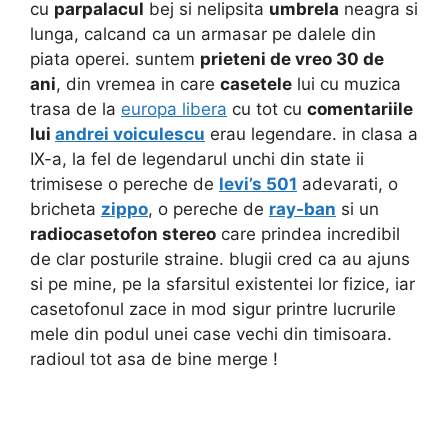
cu
parpalacul
bej si nelipsita
umbrela
neagra si
lunga, calcand ca un armasar pe dalele din
piata operei. suntem
prieteni de vreo 30 de
ani
, din vremea in care
casetele
lui cu muzica
trasa de la
europa libera
cu tot cu
comentariile
lui
andrei voiculescu
erau legendare. in clasa a
IX-a, la fel de legendarul unchi din state ii
trimisese o pereche de
levi’s 501
adevarati, o
bricheta
zippo
, o pereche de
ray-ban
si un
radiocasetofon stereo
care prindea incredibil
de clar posturile straine. blugii cred ca au ajuns
si pe mine, pe la sfarsitul existentei lor fizice, iar
casetofonul zace in mod sigur printre lucrurile
mele din podul unei case vechi din timisoara.
radioul tot asa de bine merge !