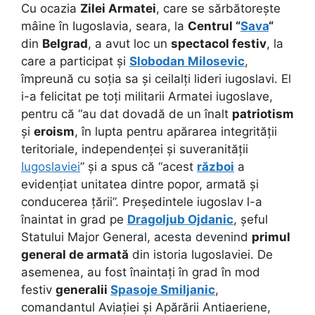
Cu ocazia
Zilei Armatei
, care se sărbătorește
mâine în Iugoslavia, seara, la
Centrul “
Sava
“
din
Belgrad
, a avut loc un
spectacol festiv
, la
care a participat și
Slobodan Milosevic
,
împreună cu soția sa și ceilalți lideri iugoslavi. El
i-a felicitat pe toți militarii Armatei iugoslave,
pentru că “au dat dovadă de un înalt
patriotism
și
eroism
, în lupta pentru apărarea integrității
teritoriale, independenței și suveranității
Iugoslaviei
” și a spus că “acest
război
a
evidențiat unitatea dintre popor, armată și
conducerea țării”. Președintele iugoslav l-a
înaintat in grad pe
Dragoljub Ojdanic
, șeful
Statului Major General, acesta devenind
primul
general de armată
din istoria Iugoslaviei. De
asemenea, au fost înaintați în grad în mod
festiv
generalii
Spasoje Smiljanic
,
comandantul Aviației și Apărării Antiaeriene,