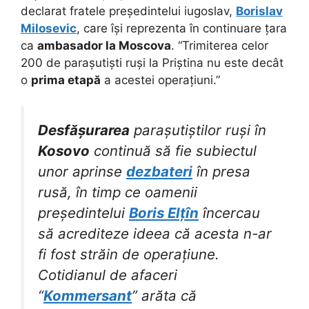
declarat fratele președintelui iugoslav,
Borislav
Milosevic
, care își reprezenta în continuare țara
ca
ambasador la Moscova
. “Trimiterea celor
200 de parașutiști ruși la Priștina nu este decât
o
prima etapă
a acestei operațiuni.”
Desfășurarea
parașutiștilor ruși în
Kosovo
continuă să fie subiectul
unor aprinse
dezbateri
în presa
rusă, în timp ce oamenii
președintelui
Boris Elțîn
încercau
să acrediteze ideea că acesta n-ar
fi fost străin de operațiune.
Cotidianul de afaceri
“
Kommersant
” arăta că