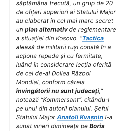
săptămâna trecută, un grup de 20
de ofițeri superiori ai Statului Major
au elaborat în cel mai mare secret
un
plan alternativ
de reglementare
a situației din Kosovo. “
Tactica
aleasă de militarii ruși constă în a
acționa repede și cu fermitate,
luând în considerare lecția oferită
de cel de-al Doilea Război
Mondial, conform căreia
învingătorii nu sunt judecați
,”
notează “Kommersant”, citându-l
pe unul din autorii planului. Șeful
Statului Major
Anatoli Kvașnin
l-a
sunat vineri dimineața pe
Boris