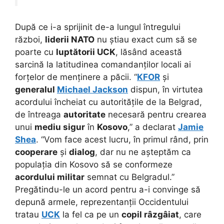
După ce i-a sprijinit de-a lungul întregului
război,
liderii NATO
nu știau exact cum să se
poarte cu
luptătorii UCK
, lăsând această
sarcină la latitudinea comandanților locali ai
forțelor de menținere a păcii. “
KFOR
și
generalul
Michael Jackson
dispun, în virtutea
acordului încheiat cu autoritățile de la Belgrad,
de întreaga
autoritate
necesară pentru crearea
unui
mediu sigur
în
Kosovo
,” a declarat
Jamie
Shea
. “Vom face acest lucru, în primul rând, prin
cooperare
și
dialog
, dar nu ne așteptăm ca
populația din Kosovo să se conformeze
acordului militar
semnat cu Belgradul.”
Pregătindu-le un acord pentru a-i convinge să
depună armele, reprezentanții Occidentului
tratau
UCK
la fel ca pe un
copil râzgâiat
, care