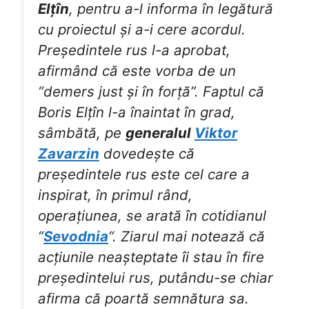
Elțîn
, pentru a-l informa în legătură
cu proiectul și a-i cere acordul.
Președintele rus l-a aprobat,
afirmând că este vorba de un
“demers just și în forță”. Faptul că
Boris Elțîn l-a înaintat în grad,
sâmbătă, pe
generalul
Viktor
Zavarzin
dovedește că
președintele rus este cel care a
inspirat, în primul rând,
operațiunea, se arată în cotidianul
“
Sevodnia
“. Ziarul mai notează că
acțiunile neașteptate îi stau în fire
președintelui rus, putându-se chiar
afirma că poartă semnătura sa.