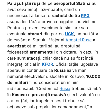
Parașutiștii ruși
de pe
aeroportul Slatina
au
avut ceva emoții azi-noapte, când un
necunoscut a lansat o
rachetă de tip
RPG
asupra lor, fără a provoca pagube sau victime.
Pentru a preveni evenimente similare sau
eventuale
atacuri
din partea
UCK
, un purtător
de cuvânt al Statului Major al
Armatei Ruse
a
avertizat
că militarii săi au dreptul să
folosească
armamentul
din dotare, în cazul în
care sunt atacați, chiar dacă nu au fost încă
integrați oficial în
KFOR
. Oficialitățile iugoslave
sperau în continuare că
Rusia
își va mări
numărul efectivelor dislocate în Kosovo,
10.000
de militari
fiind considerat un minim
indispensabil. “Credem că
Rusia
trebuie să aibă
în
Kosovo
o
prezență masivă
și echivalentă cu
a altor țări, iar trupele rusești trebuie să
acționeze sub propriul lor comandament,” a