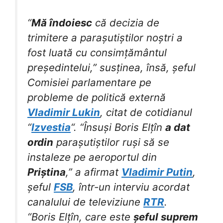
“
Mă îndoiesc
că decizia de
trimitere a parașutiștilor noștri a
fost luată cu consimțământul
președintelui,” susținea, însă, șeful
Comisiei parlamentare pe
probleme de politică externă
Vladimir Lukin
, citat de cotidianul
“
Izvestia
“. “Însuși Boris Elțîn
a dat
ordin
parașutiștilor ruși să se
instaleze pe aeroportul din
Priștina
,” a afirmat
Vladimir Putin
,
șeful
FSB
, într-un interviu acordat
canalului de televiziune
RTR
.
“Boris Elțîn, care este
șeful suprem