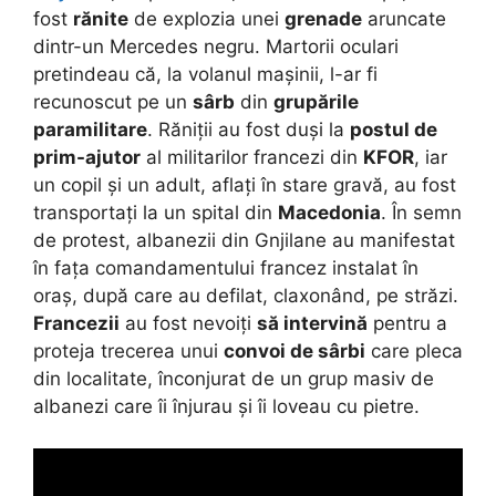
fost
rănite
de explozia unei
grenade
aruncate
dintr-un Mercedes negru. Martorii oculari
pretindeau că, la volanul mașinii, l-ar fi
recunoscut pe un
sârb
din
grupările
paramilitare
. Răniții au fost duși la
postul de
prim-ajutor
al militarilor francezi din
KFOR
, iar
un copil și un adult, aflați în stare gravă, au fost
transportați la un spital din
Macedonia
. În semn
de protest, albanezii din Gnjilane au manifestat
în fața comandamentului francez instalat în
oraș, după care au defilat, claxonând, pe străzi.
Francezii
au fost nevoiți
să intervină
pentru a
proteja trecerea unui
convoi de sârbi
care pleca
din localitate, înconjurat de un grup masiv de
albanezi care îi înjurau și îi loveau cu pietre.