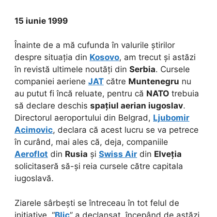
15 iunie 1999
Înainte de a mă cufunda în valurile știrilor
despre situația din
Kosovo
, am trecut și astăzi
în revistă ultimele noutăți din
Serbia
. Cursele
companiei aeriene
JAT
către
Muntenegru
nu
au putut fi încă reluate, pentru că
NATO
trebuia
să declare deschis
spațiul aerian iugoslav
.
Directorul aeroportului din Belgrad,
Ljubomir
Acimovic
, declara că acest lucru se va petrece
în curând, mai ales că, deja, companiile
Aeroflot
din
Rusia
și
Swiss Air
din
Elveția
solicitaseră să-și reia cursele către capitala
iugoslavă.
Ziarele sârbești se întreceau în tot felul de
inițiative. “
Blic
” a declanșat, începând de astăzi,