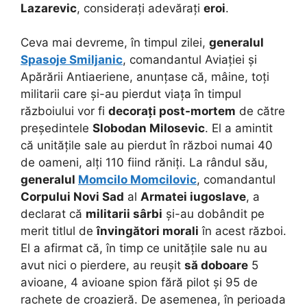
Lazarevic
, considerați adevărați
eroi
.
Ceva mai devreme, în timpul zilei,
generalul
Spasoje Smiljanic
, comandantul Aviației și
Apărării Antiaeriene, anunțase că, mâine, toți
militarii care și-au pierdut viața în timpul
războiului vor fi
decorați post-mortem
de către
președintele
Slobodan Milosevic
. El a amintit
că unitățile sale au pierdut în război numai 40
de oameni, alți 110 fiind răniți. La rândul său,
generalul
Momcilo Momcilovic
, comandantul
Corpului Novi Sad
al
Armatei iugoslave
, a
declarat că
militarii sârbi
și-au dobândit pe
merit titlul de
învingători morali
în acest război.
El a afirmat că, în timp ce unitățile sale nu au
avut nici o pierdere, au reușit
să doboare
5
avioane, 4 avioane spion fără pilot și 95 de
rachete de croazieră. De asemenea, în perioada