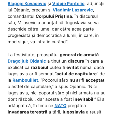
Blagoje Kovacevic
și
Vidoje Pantelic
, adjuncții
lui Ojdanic, precum și
Vladimir Lazarevic
,
comandantul
Corpului Priștina
. În discursul
său, Milosevic a anunțat că “Iugoslavia se va
deschide către lume, dar către acea parte
progresistă și democratică a lumii, în care, în
mod sigur, va intra în curând”.
La festivitate, proaspătul
general de armată
Dragoljub Ojdanic
a ținut un
discurs
în care a
explicat că
războiul
putea fi
evitat
numai dacă
Iugoslavia ar fi semnat “
actul de capitulare
” de
la
Rambouillet
. “Poporul sârb
nu ar fi acceptat
o astfel de capitulare,” a spus Ojdanic. “Nici
Iugoslavia, nici poporul sârb și nici armata nu au
dorit războiul, dar acesta a fost
inevitabil
.” El a
adăugat că, în timp ce
NATO
pregătea
invadarea terestră
a țării,
Iugoslavia
a reușit