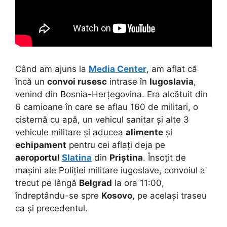
Când am ajuns la
Media Center
, am aflat că
încă un
convoi rusesc
intrase în
Iugoslavia
,
venind din Bosnia-Herțegovina. Era alcătuit din
6 camioane în care se aflau 160 de militari, o
cisternă cu apă, un vehicul sanitar și alte 3
vehicule militare și aducea
alimente
și
echipament
pentru cei aflați deja pe
aeroportul
Slatina
din
Priștina
. Însoțit de
mașini ale Poliției militare iugoslave, convoiul a
trecut pe lângă
Belgrad
la ora 11:00,
îndreptându-se spre
Kosovo
, pe același traseu
ca și precedentul.