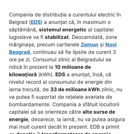
Compania de distribuție a curentului electric în
Belgrad (
EDS
) a anunțat că, în maximum o
săptămână,
sistemul energetic
al capitalei
iugoslave va fi
stabilizat
. Deocamdată, zone
mărginașe, precum cartierele
Zemun
și
Novi
Beograd
, continuau să fie lipsite de curent 3
ore pe zi. Consumul zilnic al Belgradului se
ridică în prezent la
10 milioane de
kilowațioră
(kWh).
EDS
a anunțat, însă, că
nivelul record al consumului de energie din
iarna trecută, de
33 de milioane kWh
zilnic, nu
va putea fi suportat de rețelele avariate de
bombardamente. Compania a sfătuit locuitorii
capitalei să se orienteze către
alte surse de
energie
, deoarece, la iarnă, nu va putea asigura
mai mult curent decât în prezent. EDB a primit