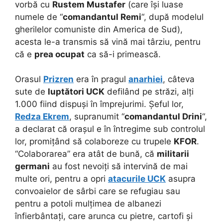
vorbă cu
Rustem Mustafer
(care își luase
numele de “
comandantul Remi
“, după modelul
gherilelor comuniste din America de Sud),
acesta le-a transmis să vină mai târziu, pentru
că e
prea ocupat
ca să-i primească.
Orasul
Prizren
era în pragul
anarhiei
, câteva
sute de
luptători UCK
defilând pe străzi, alți
1.000 fiind dispuși în împrejurimi. Șeful lor,
Redza Ekrem
, supranumit “
comandantul Drini
“,
a declarat că orașul e în întregime sub controlul
lor, promițând să colaboreze cu trupele
KFOR
.
“Colaborarea” era atât de bună, că
militarii
germani
au fost nevoiți să intervină de mai
multe ori, pentru a opri
atacurile UCK
asupra
convoaielor de sârbi care se refugiau sau
pentru a potoli mulțimea de albanezi
înfierbântați, care arunca cu pietre, cartofi și