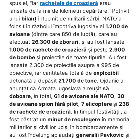
spus el, “iar
rachetele de croazieră
erau
lansate de la mii de kilometri depărtare.” Potrivit
unui
bilanț
întocmit de militarii sârbi, NATO a
folosit în războiul împotriva Iugoslaviei
1.200 de
avioane
(dintre care 850 de luptă), care au
efectuat
26.300 de zboruri
, și au fost lansate
1.000 de rachete de croazieră
și peste
2.900
de bombe
și proiectile de toate tipurile. Au fost
lansate 2.300 de proiectile asupra a 995 de
obiective, iar cantitatea totală de
explozibil
detonată a depășit
21.700 de tone
. Ojdanic a
anunțat că Armata iugoslavă a reușit
să
doboare
, în total,
61 de avioane ale NATO
,
30
de avioane spion fără pilot
,
7 elicoptere
și
238
de rachete de croazieră
. În timpul festivității, a
fost păstrat un
minut de reculegere
în memoria
militarilor și civililor uciși în bombardamente și
au fost îndelung aplaudați
generalii Pavkovic
și