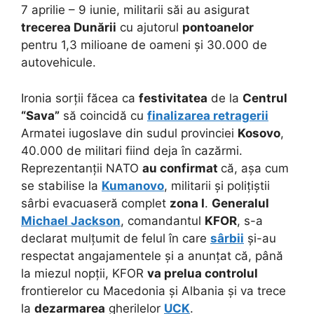
7 aprilie – 9 iunie, militarii săi au asigurat
trecerea Dunării
cu ajutorul
pontoanelor
pentru 1,3 milioane de oameni și 30.000 de
autovehicule.
Ironia sorții făcea ca
festivitatea
de la
Centrul
“Sava”
să coincidă cu
finalizarea retragerii
Armatei iugoslave din sudul provinciei
Kosovo
,
40.000 de militari fiind deja în cazărmi.
Reprezentanții NATO
au confirmat
că, așa cum
se stabilise la
Kumanovo
, militarii și polițiștii
sârbi evacuaseră complet
zona I
.
Generalul
Michael Jackson
, comandantul
KFOR
, s-a
declarat mulțumit de felul în care
sârbii
și-au
respectat angajamentele și a anunțat că, până
la miezul nopții, KFOR
va prelua controlul
frontierelor cu Macedonia și Albania și va trece
la
dezarmarea
gherilelor
UCK
.