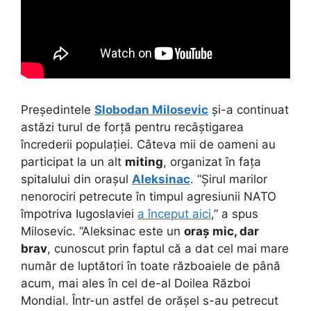
Președintele
Slobodan Milosevic
și-a continuat
astăzi turul de forță pentru recâștigarea
încrederii populației. Câteva mii de oameni au
participat la un alt
miting
, organizat în fața
spitalului din orașul
Aleksinac
. “Șirul marilor
nenorociri petrecute în timpul agresiunii NATO
împotriva Iugoslaviei
a început aici
,” a spus
Milosevic. “Aleksinac este un
oraș mic, dar
brav
, cunoscut prin faptul că a dat cel mai mare
număr de luptători în toate războaiele de până
acum, mai ales în cel de-al Doilea Război
Mondial. Într-un astfel de orășel s-au petrecut