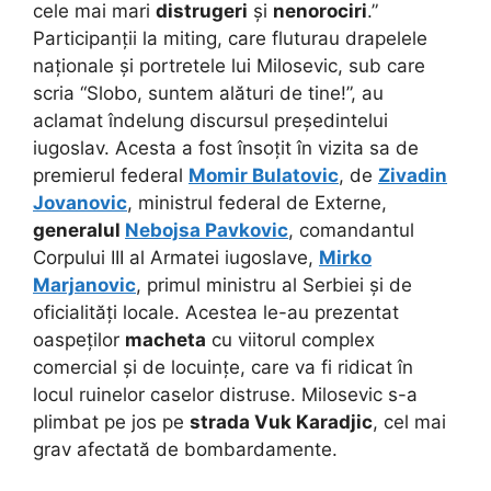
cele mai mari
distrugeri
și
nenorociri
.”
Participanții la miting, care fluturau drapelele
naționale și portretele lui Milosevic, sub care
scria “Slobo, suntem alături de tine!”, au
aclamat îndelung discursul președintelui
iugoslav. Acesta a fost însoțit în vizita sa de
premierul federal
Momir Bulatovic
, de
Zivadin
Jovanovic
, ministrul federal de Externe,
generalul
Nebojsa Pavkovic
, comandantul
Corpului III al Armatei iugoslave,
Mirko
Marjanovic
, primul ministru al Serbiei și de
oficialități locale. Acestea le-au prezentat
oaspeților
macheta
cu viitorul complex
comercial și de locuințe, care va fi ridicat în
locul ruinelor caselor distruse. Milosevic s-a
plimbat pe jos pe
strada Vuk Karadjic
, cel mai
grav afectată de bombardamente.