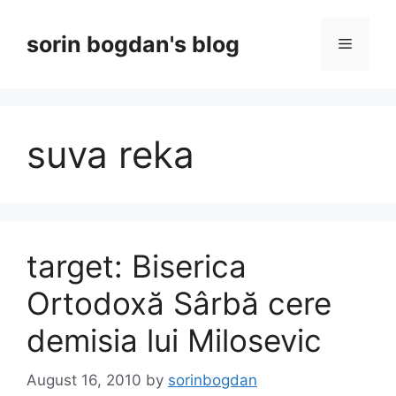
Skip
to
sorin bogdan's blog
Menu
content
suva reka
target: Biserica
Ortodoxă Sârbă cere
demisia lui Milosevic
August 16, 2010
by
sorinbogdan