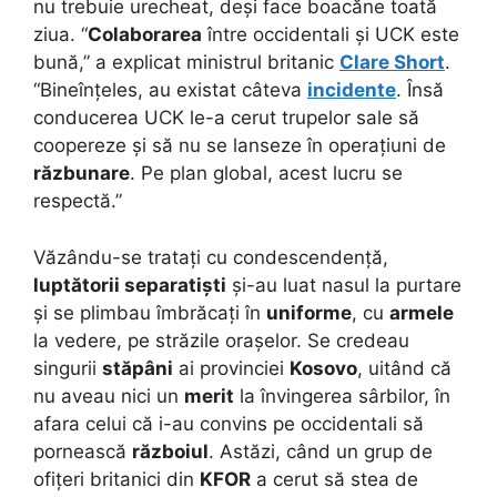
nu trebuie urecheat, deși face boacăne toată
ziua. “
Colaborarea
între occidentali și UCK este
bună,” a explicat ministrul britanic
Clare Short
.
“Bineînțeles, au existat câteva
incidente
. Însă
conducerea UCK le-a cerut trupelor sale să
coopereze și să nu se lanseze în operațiuni de
răzbunare
. Pe plan global, acest lucru se
respectă.”
Văzându-se tratați cu condescendență,
luptătorii separatiști
și-au luat nasul la purtare
și se plimbau îmbrăcați în
uniforme
, cu
armele
la vedere, pe străzile orașelor. Se credeau
singurii
stăpâni
ai provinciei
Kosovo
, uitând că
nu aveau nici un
merit
la învingerea sârbilor, în
afara celui că i-au convins pe occidentali să
pornească
războiul
. Astăzi, când un grup de
ofițeri britanici din
KFOR
a cerut să stea de