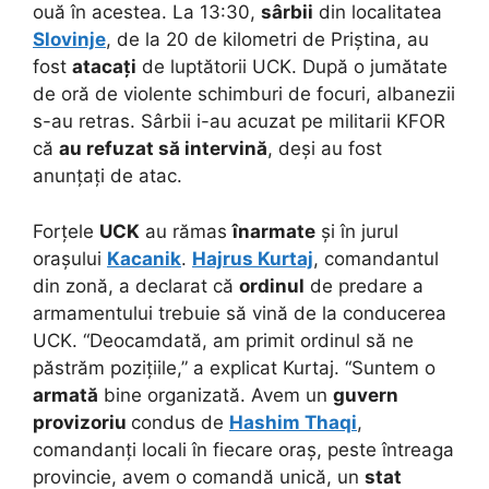
ouă în acestea. La 13:30,
sârbii
din localitatea
Slovinje
, de la 20 de kilometri de Priștina, au
fost
atacați
de luptătorii UCK. După o jumătate
de oră de violente schimburi de focuri, albanezii
s-au retras. Sârbii i-au acuzat pe militarii KFOR
că
au refuzat să intervină
, deși au fost
anunțați de atac.
Forțele
UCK
au rămas
înarmate
și în jurul
orașului
Kacanik
.
Hajrus Kurtaj
, comandantul
din zonă, a declarat că
ordinul
de predare a
armamentului trebuie să vină de la conducerea
UCK. “Deocamdată, am primit ordinul să ne
păstrăm pozițiile,” a explicat Kurtaj. “Suntem o
armată
bine organizată. Avem un
guvern
provizoriu
condus de
Hashim Thaqi
,
comandanți locali în fiecare oraș, peste întreaga
provincie, avem o comandă unică, un
stat