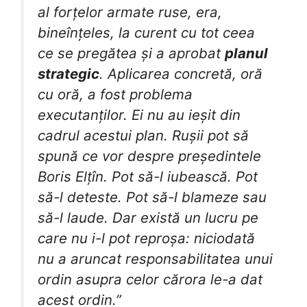
al forțelor armate ruse, era,
bineînțeles, la curent cu tot ceea
ce se pregătea și a aprobat
planul
strategic
. Aplicarea concretă, oră
cu oră, a fost problema
executanților. Ei nu au ieșit din
cadrul acestui plan. Rușii pot să
spună ce vor despre președintele
Boris Elțîn. Pot să-l iubească. Pot
să-l deteste. Pot să-l blameze sau
să-l laude. Dar există un lucru pe
care nu i-l pot reproșa: niciodată
nu a aruncat responsabilitatea unui
ordin asupra celor cărora le-a dat
acest ordin.”