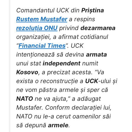
Comandantul UCK din
Priștina
Rustem Mustafer
a respins
rezoluția ONU
privind
dezarmarea
organizației, a afirmat cotidianul
“
Financial Times
“. UCK
intenționează să devina
armata
unui stat
independent
numit
Kosovo
, a precizat acesta. “Va
exista o reconstrucție a
UCK
-ului și
ne vom păstra armele și sper că
NATO
ne va ajuta,” a adăugat
Mustafer. Conform declarației lui,
NATO nu le-a cerut oamenilor săi
să depună
armele
.