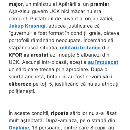
major
, un ministru al Apărării și un
premier
.”
Așa-zisul guvern UCK nici măcar nu era
complet. Purtătorul de cuvânt al organizației,
Jakup Krasniqi
, aducea justificarea că
“guvernul” a fost format în condiții grele, câteva
portofolii rămânând neocupate. Încercând să
stăpânească situația,
militarii britanici
din
KFOR
au arestat
azi-noapte 5 albanezi din
UCK. Ascunși într-o casă, aceștia
au împușcat
un sârb care trecea prin apropiere. După o
scurtă anchetă, britanicii au fost nevoiți
să-i
elibereze
pe toți 5, justificând că nu au atribuții
polițienești.
În aceste condiții,
riposta
sârbilor nu s-a lăsat
mult așteptată. După-amiază, pe o stradă din
Gnjilane
, 13 persoane, dintre care 8 copii, au