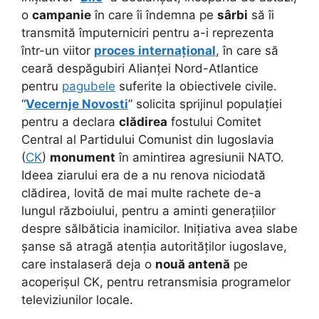
o
campanie
în care îi îndemna pe
sârbi
să îi
transmită împuterniciri pentru a-i reprezenta
într-un viitor
proces internațional
, în care să
ceară despăgubiri Alianței Nord-Atlantice
pentru
pagubele
suferite la obiectivele civile.
“
Vecernje Novosti
” solicita sprijinul populației
pentru a declara
clădirea
fostului Comitet
Central al Partidului Comunist din Iugoslavia
(
CK
)
monument
în amintirea agresiunii NATO.
Ideea ziarului era de a nu renova niciodată
clădirea, lovită de mai multe rachete de-a
lungul războiului, pentru a aminti generațiilor
despre sălbăticia inamicilor. Inițiativa avea slabe
șanse să atragă atenția autorităților iugoslave,
care instalaseră deja o
nouă antenă
pe
acoperișul CK, pentru retransmisia programelor
televiziunilor locale.