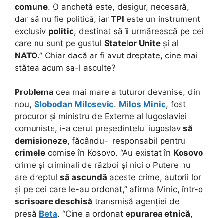
comune
. O anchetă este, desigur, necesară,
dar să nu fie politică, iar
TPI
este un instrument
exclusiv
politic
, destinat să îi urmărească pe cei
care nu sunt pe gustul
Statelor Unite
și al
NATO
.” Chiar dacă ar fi avut dreptate, cine mai
stătea acum sa-l asculte?
Problema
cea mai mare a tuturor devenise, din
nou,
Slobodan Milosevic
.
Milos Minic
, fost
procuror și ministru de Externe al Iugoslaviei
comuniste, i-a cerut președintelui iugoslav
să
demisioneze
, făcându-l responsabil pentru
crimele
comise în Kosovo. “Au existat în
Kosovo
crime și criminali de război și nici o Putere nu
are dreptul
să ascundă
aceste crime, autorii lor
și pe cei care le-au ordonat,” afirma Minic, într-o
scrisoare deschisă
transmisă agenției de
presă
Beta
. “Cine a ordonat
epurarea etnică
,