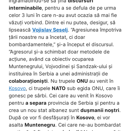
îngrămădindu-se să țină
discursuri
interminabile
, pentru a se defula de pe urma
celor 3 luni în care n-au avut ocazia să mai fie
văzuți vorbind. Dintre ei nu putea, desigur, să
lipsească
Vojislav Seselj
. “Agresiunea împotriva
țării noastre nu a încetat, ci doar
bombardamentele,” și-a început el discursul.
“Agresorul și-a schimbat doar metodele de
acțiune, având ca obiectiv ocuparea
Muntenegrului, Vojvodinei și Sandzak-ului și
instituirea în Serbia a unei administrații de
colaboraționiști
. Nu trupele
ONU
au venit în
Kosovo
, ci trupele
NATO
sub egida ONU, care îi
gonesc pe sârbi. Cei care au venit în Kosovo
pentru
a separa
provincia de Serbia și pentru a
crea un nou stat albanez sunt
dușmanii noștri
.
După ce vor fi desfășurați în
Kosovo
, ei vor
asalta
Muntenegru
. Cei care ne-au bombardat