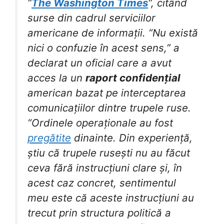
“
The Washington Times
“, citând
surse din cadrul serviciilor
americane de informații. “Nu există
nici o confuzie în acest sens,” a
declarat un oficial care a avut
acces la un
raport confidențial
american bazat pe interceptarea
comunicațiilor dintre trupele ruse.
“Ordinele operaționale au fost
pregătite
dinainte. Din experiență,
știu că trupele rusești nu au făcut
ceva fără instrucțiuni clare și, în
acest caz concret, sentimentul
meu este că aceste instrucțiuni au
trecut prin structura politică a