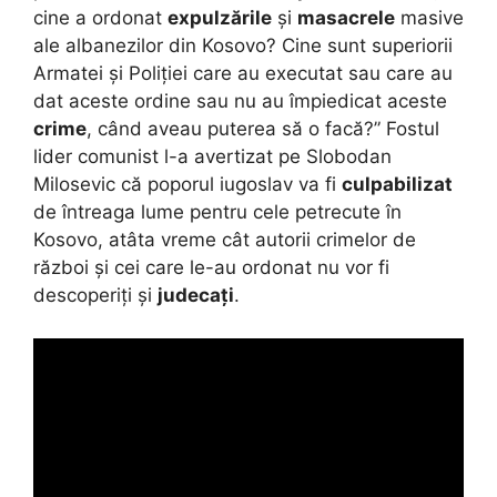
cine a ordonat
expulzările
și
masacrele
masive
ale albanezilor din Kosovo? Cine sunt superiorii
Armatei și Poliției care au executat sau care au
dat aceste ordine sau nu au împiedicat aceste
crime
, când aveau puterea să o facă?” Fostul
lider comunist l-a avertizat pe Slobodan
Milosevic că poporul iugoslav va fi
culpabilizat
de întreaga lume pentru cele petrecute în
Kosovo, atâta vreme cât autorii crimelor de
război și cei care le-au ordonat nu vor fi
descoperiți și
judecați
.