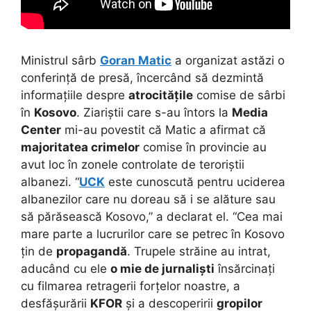
Ministrul sârb
Goran Matic
a organizat astăzi o
conferință de presă, încercând să dezmintă
informațiile despre
atrocitățile
comise de sârbi
în
Kosovo
. Ziariștii care s-au întors la
Media
Center
mi-au povestit că Matic a afirmat că
majoritatea crimelor
comise în provincie au
avut loc în zonele controlate de teroriștii
albanezi. “
UCK
este cunoscută pentru uciderea
albanezilor care nu doreau să i se alăture sau
să părăsească Kosovo,” a declarat el. “Cea mai
mare parte a lucrurilor care se petrec în Kosovo
țin de
propagandă
. Trupele străine au intrat,
aducând cu ele
o mie de jurnaliști
însărcinați
cu filmarea retragerii forțelor noastre, a
desfășurării
KFOR
și a descoperirii
gropilor