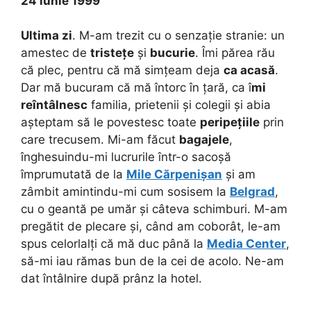
24 iunie 1999
Ultima zi
. M-am trezit cu o senzație stranie: un
amestec de
tristețe
și
bucurie
. Îmi părea rău
că plec, pentru că mă simțeam deja
ca acasă
.
Dar mă bucuram că mă întorc în țară, ca î
mi
reîntâlnesc
familia, prietenii și colegii și abia
așteptam să le povestesc toate
peripețiile
prin
care trecusem. Mi-am făcut
bagajele
,
înghesuindu-mi lucrurile într-o sacoșă
împrumutată de la
Mile Cărpenișan
și am
zâmbit amintindu-mi cum sosisem la
Belgrad
,
cu o geantă pe umăr și câteva schimburi. M-am
pregătit de plecare și, când am coborât, le-am
spus celorlalți că mă duc până la
Media Center
,
să-mi iau rămas bun de la cei de acolo. Ne-am
dat întâlnire după prânz la hotel.