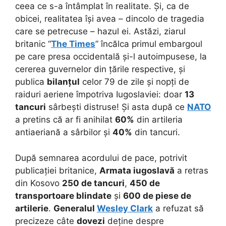
ceea ce s-a întâmplat în realitate. Și, ca de
obicei, realitatea își avea – dincolo de tragedia
care se petrecuse – hazul ei. Astăzi, ziarul
britanic “
The Times
” încălca primul embargoul
pe care presa occidentală și-l autoimpusese, la
cererea guvernelor din țările respective, și
publica
bilanțul
celor 79 de zile și nopți de
raiduri aeriene împotriva Iugoslaviei: doar
13
tancuri
sârbești distruse! Și asta după ce
NATO
a pretins că ar fi anihilat
60%
din artileria
antiaeriană a sârbilor și
40%
din tancuri.
După semnarea acordului de pace, potrivit
publicației britanice,
Armata iugoslavă
a retras
din Kosovo
250 de tancuri
,
450 de
transportoare blindate
și
600 de piese de
artilerie
.
Generalul
Wesley Clark
a refuzat să
precizeze câte
dovezi
deține despre