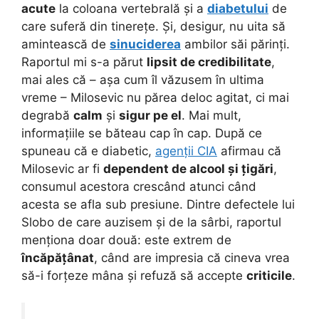
acute
la coloana vertebrală și a
diabetului
de
care suferă din tinerețe. Și, desigur, nu uita să
amintească de
sinuciderea
ambilor săi părinți.
Raportul mi s-a părut
lipsit de credibilitate
,
mai ales că – așa cum îl văzusem în ultima
vreme – Milosevic nu părea deloc agitat, ci mai
degrabă
calm
și
sigur pe el
. Mai mult,
informațiile se băteau cap în cap. După ce
spuneau că e diabetic,
agenții CIA
afirmau că
Milosevic ar fi
dependent de alcool și țigări
,
consumul acestora crescând atunci când
acesta se afla sub presiune. Dintre defectele lui
Slobo de care auzisem și de la sârbi, raportul
menționa doar două: este extrem de
încăpățânat
, când are impresia că cineva vrea
să-i forțeze mâna și refuză să accepte
criticile
.