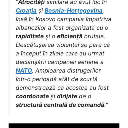
“
Atrocități
similare au avut loc în
Croația
și
Bosnia-Herțegovina
,
însă în Kosovo campania împotriva
albanezilor a fost organizată cu o
rapiditate
și o
eficiență
brutale.
Descătușarea violenței se pare că
a început în zilele care au urmat
declanșării campaniei aeriene a
NATO
. Amploarea distrugerilor
într-o perioadă atât de scurtă
demonstrează ca acestea au fost
coordonate
și
dirijate
de o
structură centrală de comandă
.”