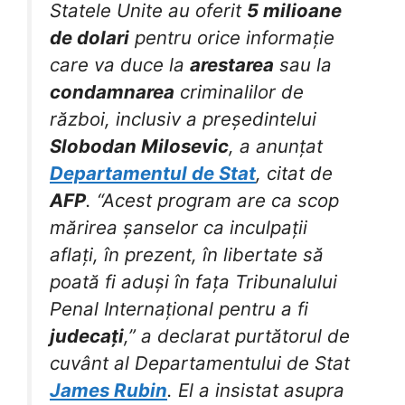
Statele Unite au oferit
5 milioane
de dolari
pentru orice informație
care va duce la
arestarea
sau la
condamnarea
criminalilor de
război, inclusiv a președintelui
Slobodan Milosevic
, a anunțat
Departamentul de Stat
, citat de
AFP
. “Acest program are ca scop
mărirea șanselor ca inculpații
aflați, în prezent, în libertate să
poată fi aduși în fața Tribunalului
Penal Internațional pentru a fi
judecați
,” a declarat purtătorul de
cuvânt al Departamentului de Stat
James Rubin
. El a insistat asupra