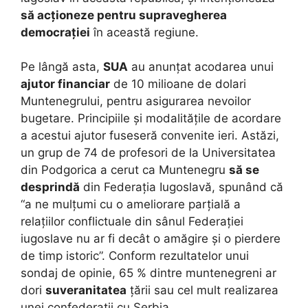
să acționeze pentru supravegherea
democrației
în această regiune.
Pe lângă asta,
SUA
au anunțat acodarea unui
ajutor financiar
de 10 milioane de dolari
Muntenegrului, pentru asigurarea nevoilor
bugetare. Principiile și modalitățile de acordare
a acestui ajutor fuseseră convenite ieri. Astăzi,
un grup de 74 de profesori de la Universitatea
din Podgorica a cerut ca Muntenegru
să se
desprindă
din Federația Iugoslavă, spunând că
“a ne mulțumi cu o ameliorare parțială a
relațiilor conflictuale din sânul Federației
iugoslave nu ar fi decât o amăgire și o pierdere
de timp istoric”. Conform rezultatelor unui
sondaj de opinie, 65 % dintre muntenegreni ar
dori
suveranitatea
țării sau cel mult realizarea
unei confederații cu Serbia.