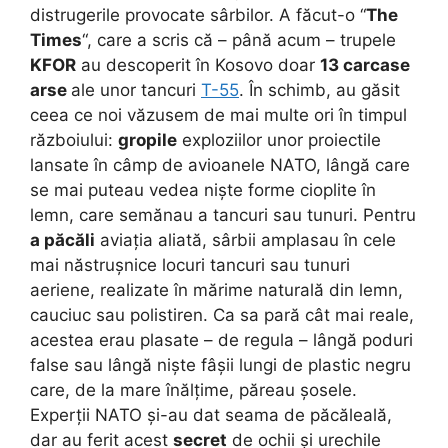
distrugerile provocate sârbilor. A făcut-o “
The
Times
“, care a scris că – până acum – trupele
KFOR
au descoperit în Kosovo doar
13 carcase
arse
ale unor tancuri
T-55
. În schimb, au găsit
ceea ce noi văzusem de mai multe ori în timpul
războiului:
gropile
exploziilor unor proiectile
lansate în câmp de avioanele NATO, lângă care
se mai puteau vedea niște forme cioplite în
lemn, care semănau a tancuri sau tunuri. Pentru
a păcăli
aviația aliată, sârbii amplasau în cele
mai năstrușnice locuri tancuri sau tunuri
aeriene, realizate în mărime naturală din lemn,
cauciuc sau polistiren. Ca sa pară cât mai reale,
acestea erau plasate – de regula – lângă poduri
false sau lângă niște fâșii lungi de plastic negru
care, de la mare înălțime, păreau șosele.
Experții NATO și-au dat seama de păcăleală,
dar au ferit acest
secret
de ochii și urechile