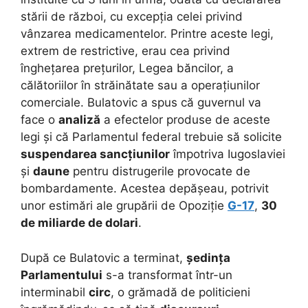
stării de război, cu excepția celei privind
vânzarea medicamentelor. Printre aceste legi,
extrem de restrictive, erau cea privind
înghețarea prețurilor, Legea băncilor, a
călătoriilor în străinătate sau a operațiunilor
comerciale. Bulatovic a spus că guvernul va
face o
analiză
a efectelor produse de aceste
legi și că Parlamentul federal trebuie să solicite
suspendarea sancțiunilor
împotriva Iugoslaviei
și
daune
pentru distrugerile provocate de
bombardamente. Acestea depășeau, potrivit
unor estimări ale grupării de Opoziție
G-17
,
30
de miliarde de dolari
.
După ce Bulatovic a terminat,
ședința
Parlamentului
s-a transformat într-un
interminabil
circ
, o grămadă de politicieni