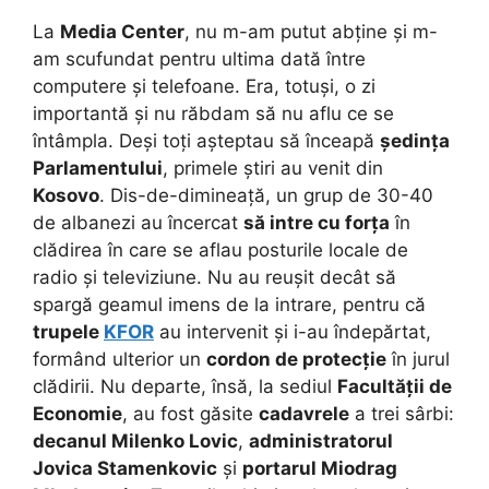
La
Media Center
, nu m-am putut abține și m-
am scufundat pentru ultima dată între
computere și telefoane. Era, totuși, o zi
importantă și nu răbdam să nu aflu ce se
întâmpla. Deși toți așteptau să înceapă
ședința
Parlamentului
, primele știri au venit din
Kosovo
. Dis-de-dimineață, un grup de 30-40
de albanezi au încercat
să intre cu forța
în
clădirea în care se aflau posturile locale de
radio și televiziune.
Nu au reușit decât să
spargă geamul imens de la intrare, pentru că
trupele
KFOR
au intervenit și i-au îndepărtat,
formând ulterior un
cordon de protecție
în jurul
clădirii. Nu departe, însă, la sediul
Facultății de
Economie
, au fost găsite
cadavrele
a trei sârbi:
decanul Milenko Lovic
,
administratorul
Jovica Stamenkovic
și
portarul Miodrag