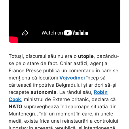
Totuși, discursul său nu era o
utopie
, bazându-
se pe o stare de fapt. Chiar astăzi, agenția
France Presse publica un comentariu în care se
menționa că locuitorii
Vojvodinei
încep să
cârtească împotriva Belgradului și ar dori să-și
recapete
autonomia
. La rândul său,
Robin
Cook
, ministrul de Externe britanic, declara că
NATO
supraveghează îndeaproape situația din
Muntenegru, într-un moment în care, în unele
medii, exista frica unei reinstaurări a controlului
iugoslav în această republică, și intenționează