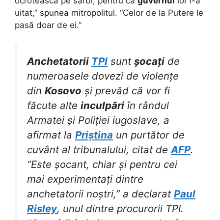
ocrotească pe sârbi, pentru că
guvernul
lor i-a
uitat,” spunea mitropolitul. “Celor de la Putere le
pasă doar de ei.”
Anchetatorii
TPI
sunt
șocați
de
numeroasele dovezi de violențe
din
Kosovo
și prevăd că vor fi
făcute alte
inculpări
în rândul
Armatei și Poliției iugoslave, a
afirmat la
Priștina
un purtător de
cuvânt al tribunalului, citat de
AFP
.
“Este șocant, chiar și pentru cei
mai experimentați dintre
anchetatorii noștri,” a declarat
Paul
Risley
, unul dintre procurorii TPI.