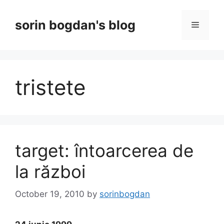
Skip
to
sorin bogdan's blog
Menu
content
tristete
target: întoarcerea de
la război
October 19, 2010
by
sorinbogdan