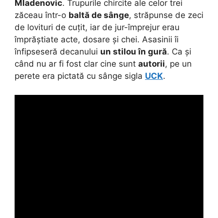
Mladenovic
. Trupurile chircite ale celor trei
zăceau într-o
baltă de sânge
, străpunse de zeci
de lovituri de cuțit, iar de jur-împrejur erau
împrăștiate acte, dosare și chei. Asasinii îi
înfipseseră decanului
un stilou în gură
. Ca și
când nu ar fi fost clar cine sunt
autorii
, pe un
perete era pictată cu sânge sigla
UCK
.