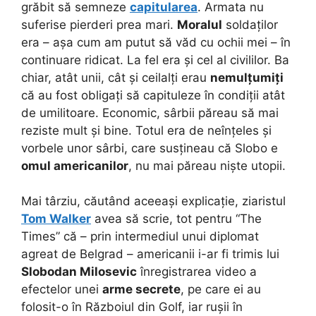
grăbit să semneze
capitularea
. Armata nu
suferise pierderi prea mari.
Moralul
soldaților
era – așa cum am putut să văd cu ochii mei – în
continuare ridicat. La fel era și cel al civililor. Ba
chiar, atât unii, cât și ceilalți erau
nemulțumiți
că au fost obligați să capituleze în condiții atât
de umilitoare. Economic, sârbii păreau să mai
reziste mult și bine. Totul era de neînțeles și
vorbele unor sârbi, care susțineau că Slobo e
omul americanilor
, nu mai păreau niște utopii.
Mai târziu, căutând aceeași explicație, ziaristul
Tom Walker
avea să scrie, tot pentru “The
Times” că – prin intermediul unui diplomat
agreat de Belgrad – americanii i-ar fi trimis lui
Slobodan Milosevic
înregistrarea video a
efectelor unei
arme secrete
, pe care ei au
folosit-o în Războiul din Golf, iar rușii în