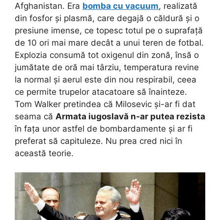
Afghanistan. Era
bomba cu vacuum
, realizată
din fosfor și plasmă, care degajă o căldură și o
presiune imense, ce topesc totul pe o suprafață
de 10 ori mai mare decât a unui teren de fotbal.
Explozia consumă tot oxigenul din zonă, însă o
jumătate de oră mai târziu, temperatura revine
la normal și aerul este din nou respirabil, ceea
ce permite trupelor atacatoare să înainteze.
Tom Walker pretindea că Milosevic și-ar fi dat
seama că
Armata iugoslavă n-ar putea rezista
în fața unor astfel de bombardamente și ar fi
preferat să capituleze. Nu prea cred nici în
această teorie.