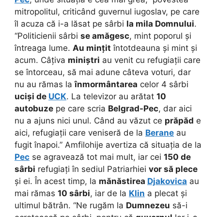
mitropolitul, criticând guvernul iugoslav, pe care
îl acuza că i-a lăsat pe sârbi
la mila Domnului
.
“Politicienii sârbi
se amăgesc
, mint poporul și
întreaga lume.
Au mințit
întotdeauna și mint și
acum. Câțiva
miniștri
au venit cu refugiații care
se întorceau, să mai adune câteva voturi, dar
nu au rămas la
înmormântarea
celor 4 sârbi
uciși de
UCK
. La televizor au arătat
10
autobuze
pe care scria
Belgrad-Pec
, dar aici
nu a ajuns nici unul. Când au văzut ce
prăpăd
e
aici, refugiații care veniseră de la
Berane
au
fugit înapoi.” Amfilohije avertiza că situația de la
Pec
se agravează tot mai mult, iar cei
150 de
sârbi
refugiați în sediul Patriarhiei
vor să plece
și ei. În acest timp, la
mănăstirea
Djakovica
au
mai rămas
10 sârbi
, iar de la
Klin
a plecat și
ultimul bătrân. “Ne rugăm la
Dumnezeu
să-i