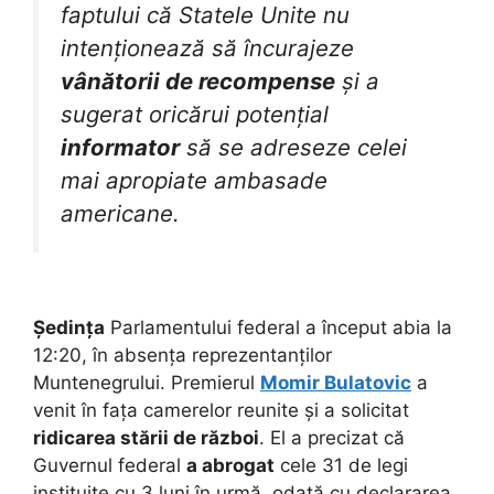
faptului că Statele Unite nu
intenționează să încurajeze
vânătorii de recompense
și a
sugerat oricărui potențial
informator
să se adreseze celei
mai apropiate ambasade
americane.
Ședința
Parlamentului federal a început abia la
12:20, în absența reprezentanților
Muntenegrului. Premierul
Momir Bulatovic
a
venit în fața camerelor reunite și a solicitat
ridicarea stării de război
. El a precizat că
Guvernul federal
a abrogat
cele 31 de legi
instituite cu 3 luni în urmă, odată cu declararea