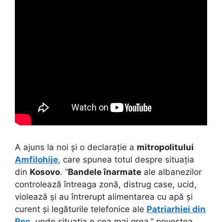
A ajuns la noi și o declarație a
mitropolitului
Amfilohije
, care spunea totul despre situația
din
Kosovo
. “
Bandele înarmate
ale albanezilor
controlează întreaga zonă, distrug case, ucid,
violează și au întrerupt alimentarea cu apă și
curent și legăturile telefonice ale
Patriarhiei din
Pec
, unde situația e cea mai grea,” povestea