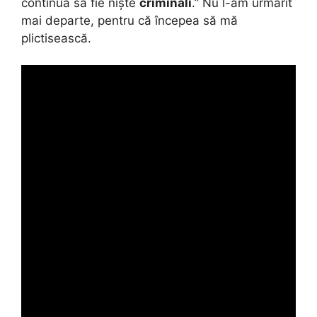
continuă să fie niște
criminali
.” Nu l-am urmărit
mai departe, pentru că începea să mă
plictisească.