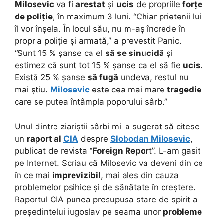
Milosevic
va fi
arestat
și
ucis
de propriile
forțe
de poliție
, în maximum 3 luni. “Chiar prietenii lui
îl vor înșela. În locul său, nu m-aș încrede în
propria poliție și armată,” a prevestit Panic.
“Sunt 15 % șanse ca el
să se sinucidă
și
estimez că sunt tot 15 % șanse ca el să fie
ucis
.
Există 25 % șanse
să fugă
undeva, restul nu
mai știu.
Milosevic
este cea mai mare
tragedie
care se putea întâmpla poporului sârb.”
Unul dintre ziariștii sârbi mi-a sugerat să citesc
un
raport al
CIA
despre
Slobodan Milosevic
,
publicat de revista “
Foreign Repor
t”. L-am gasit
pe Internet. Scriau că Milosevic va deveni din ce
în ce mai
imprevizibil
, mai ales din cauza
problemelor psihice și de sănătate în creștere.
Raportul CIA punea presupusa stare de spirit a
președintelui iugoslav pe seama unor
probleme