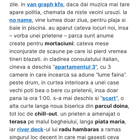
zile. in
van graph kfe
, daca dai muzica mai tare
apare politia, chemata de niste vecini ursuzi. la
no name
, vine lumea doar ziua, pentru plaja si
baie in piscina. au aparut cateva locuri noi, insa
– vorba unei prietene – parca sunt anume
create pentru
mortaciuni
: cateva mese
inconjurate de scaune pe care isi pierd vremea
tineri blazati. in cladirea consulatului italian,
cineva a deschis “
apartamentul 3
“, cu 3
camere in care incearca sa adune “lume faina”.
peste drum, in curtea interioara a unei case
vechi poti bea o bere cu prietenii, insa doar
pana la ora 1:00. s-a mai deschis si “
scart
“, o
alta curte langa noua biserica din
parcul doina
,
tot loc de
chill-out
. un prieten a amenajat o
terasa
pe malul begheiului, langa
piata maria
,
iar
river deck
-ul lui
radu hambaras
a ramas
singurul loc decent in care mai gasesti ceva