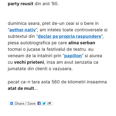
party reusit
din anii ’90.
duminica seara, pret de-un ceai si o bere in
“
aether nativ
“, am inteles toate controversele si
subtextul din “
declar pe propria raspundere
“,
piesa autobiografica pe care
alina serban
tocmai o jucase la festivalul de teatru. eu
veneam de la intalniri prin “
papillon
” si aiurea
cu
vechi prieteni
, insa am avut senzatia ca
jumatate din clienti o vazusera.
pacat ca-n tara asta 560 de kilometri inseamna
atat de mult
…