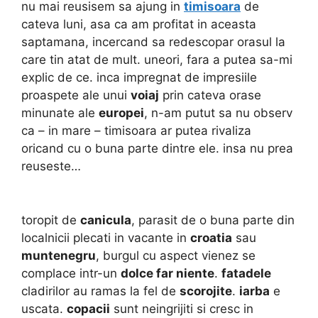
nu mai reusisem sa ajung in
timisoara
de
cateva luni, asa ca am profitat in aceasta
saptamana, incercand sa redescopar orasul la
care tin atat de mult. uneori, fara a putea sa-mi
explic de ce. inca impregnat de impresiile
proaspete ale unui
voiaj
prin cateva orase
minunate ale
europei
, n-am putut sa nu observ
ca – in mare – timisoara ar putea rivaliza
oricand cu o buna parte dintre ele. insa nu prea
reuseste…
toropit de
canicula
, parasit de o buna parte din
localnicii plecati in vacante in
croatia
sau
muntenegru
, burgul cu aspect vienez se
complace intr-un
dolce far niente
.
fatadele
cladirilor au ramas la fel de
scorojite
.
iarba
e
uscata.
copacii
sunt neingrijiti si cresc in