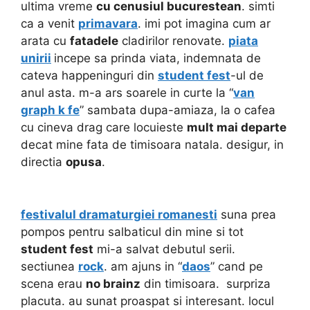
ultima vreme
cu cenusiul bucurestean
. simti
ca a venit
primavara
. imi pot imagina cum ar
arata cu
fatadele
cladirilor renovate.
piata
unirii
incepe sa prinda viata, indemnata de
cateva happeninguri din
student fest
-ul de
anul asta. m-a ars soarele in curte la “
van
graph k fe
” sambata dupa-amiaza, la o cafea
cu cineva drag care locuieste
mult mai departe
decat mine fata de timisoara natala. desigur, in
directia
opusa
.
festivalul dramaturgiei romanesti
suna prea
pompos pentru salbaticul din mine si tot
student fest
mi-a salvat debutul serii.
sectiunea
rock
. am ajuns in “
daos
” cand pe
scena
erau
no brainz
din timisoara. surpriza
placuta. au sunat proaspat si interesant. locul