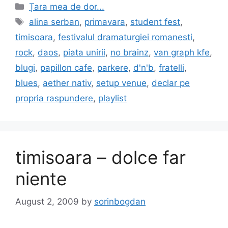
Categories
Țara mea de dor...
Tags
alina serban
,
primavara
,
student fest
,
timisoara
,
festivalul dramaturgiei romanesti
,
rock
,
daos
,
piata unirii
,
no brainz
,
van graph kfe
,
blugi
,
papillon cafe
,
parkere
,
d'n'b
,
fratelli
,
blues
,
aether nativ
,
setup venue
,
declar pe
propria raspundere
,
playlist
timisoara – dolce far
niente
August 2, 2009
by
sorinbogdan