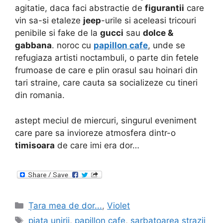
agitatie, daca faci abstractie de
figurantii
care
vin sa-si etaleze
jeep
-urile si aceleasi tricouri
penibile si fake de la
gucci
sau
dolce &
gabbana
. noroc cu
papillon cafe
, unde se
refugiaza artisti noctambuli, o parte din fetele
frumoase de care e plin orasul sau hoinari din
tari straine, care cauta sa socializeze cu tineri
din romania.
astept meciul de miercuri, singurul eveniment
care pare sa invioreze atmosfera dintr-o
timisoara
de care imi era dor…
Categories
Țara mea de dor...
,
Violet
Tags
piata unirii
,
papillon cafe
,
sarbatoarea strazii