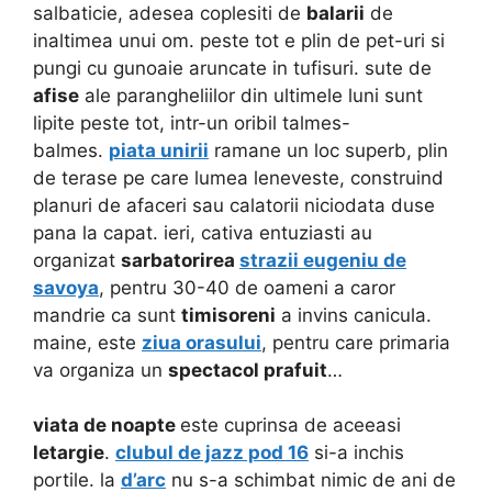
salbaticie, adesea coplesiti de
balarii
de
inaltimea unui om. peste tot e plin de pet-uri si
pungi cu gunoaie aruncate in tufisuri. sute de
afise
ale parangheliilor din ultimele luni sunt
lipite peste tot, intr-un oribil talmes-
balmes.
piata unirii
ramane un loc superb, plin
de terase pe care lumea leneveste, construind
planuri de afaceri sau calatorii niciodata duse
pana la capat. ieri, cativa entuziasti au
organizat
sarbatorirea
strazii eugeniu de
savoya
, pentru 30-40 de oameni a caror
mandrie ca sunt
timisoreni
a invins canicula.
maine, este
ziua orasului
, pentru care primaria
va organiza un
spectacol prafuit
…
viata de noapte
este cuprinsa de aceeasi
letargie
.
clubul de jazz pod 16
si-a inchis
portile. la
d’arc
nu s-a schimbat nimic de ani de