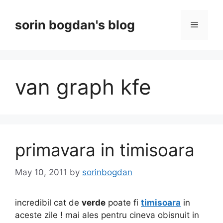
Skip
to
sorin bogdan's blog
Menu
content
van graph kfe
primavara in timisoara
May 10, 2011
by
sorinbogdan
incredibil cat de
verde
poate fi
timisoara
in
aceste zile ! mai ales pentru cineva obisnuit in