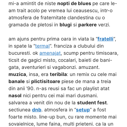
mi-a amintit de niste
nopti de blues
pe care le-
am trait acolo pe vremea lui ceausescu, intr-o
atmosfera de fraternitate clandestina cu o
gramada de pletosi in
blugi
si
parkere
verzi.
am ajuns pentru prima oara in viata la “
fratelli
“,
in spate la “
termal
“. franciza a clubului din
bucuresti. ok
amenajat
, scump pentru timisoara,
ticsit de gagici misto, cocalari, baieti de bani-
gata, aventurieri si vagabonzi. amuzant.
muzica
, insa, era
teribila
: un remix cu cele mai
banale
si
plictisitoare
piese de mana a treia
din anii ’90. n-as reusi sa fac un playlist atat
nasol
nici pentru cei mai mari dusmani.
salvarea a venit din nou de la
student fest
.
sectiunea
dnb
. atmosfera in “
setup
” a fost
foarte misto. line-up bun, cu rare momente mai
sovaielnice, lume faina, multi prieteni. ca la un