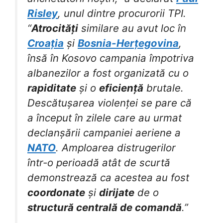
Risley
, unul dintre procurorii TPI.
“
Atrocități
similare au avut loc în
Croația
și
Bosnia-Herțegovina
,
însă în Kosovo campania împotriva
albanezilor a fost organizată cu o
rapiditate
și o
eficiență
brutale.
Descătușarea violenței se pare că
a început în zilele care au urmat
declanșării campaniei aeriene a
NATO
. Amploarea distrugerilor
într-o perioadă atât de scurtă
demonstrează ca acestea au fost
coordonate
și
dirijate
de o
structură centrală de comandă
.”