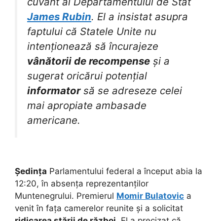
cuvânt al Departamentului de Stat
James Rubin
. El a insistat asupra
faptului că Statele Unite nu
intenționează să încurajeze
vânătorii de recompense
și a
sugerat oricărui potențial
informator
să se adreseze celei
mai apropiate ambasade
americane.
Ședința
Parlamentului federal a început abia la
12:20, în absența reprezentanților
Muntenegrului. Premierul
Momir Bulatovic
a
venit în fața camerelor reunite și a solicitat
ridicarea stării de război
. El a precizat că