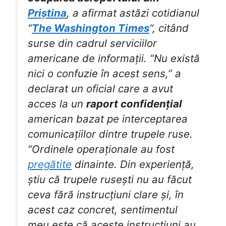
Priștina
, a afirmat astăzi cotidianul
“
The Washington Times
“, citând
surse din cadrul serviciilor
americane de informații. “Nu există
nici o confuzie în acest sens,” a
declarat un oficial care a avut
acces la un
raport confidențial
american bazat pe interceptarea
comunicațiilor dintre trupele ruse.
“Ordinele operaționale au fost
pregătite
dinainte. Din experiență,
știu că trupele rusești nu au făcut
ceva fără instrucțiuni clare și, în
acest caz concret, sentimentul
meu este că aceste instrucțiuni au