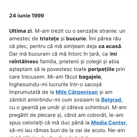
24 iunie 1999
Ultima zi
. M-am trezit cu o senzație stranie: un
amestec de
tristețe
și
bucurie
. Îmi părea rău
că plec, pentru că mă simțeam deja
ca acasă
.
Dar mă bucuram că mă întorc în țară, ca î
mi
reîntâlnesc
familia, prietenii și colegii și abia
așteptam să le povestesc toate
peripețiile
prin
care trecusem. Mi-am făcut
bagajele
,
înghesuindu-mi lucrurile într-o sacoșă
împrumutată de la
Mile Cărpenișan
și am
zâmbit amintindu-mi cum sosisem la
Belgrad
,
cu o geantă pe umăr și câteva schimburi. M-am
pregătit de plecare și, când am coborât, le-am
spus celorlalți că mă duc până la
Media Center
,
să-mi iau rămas bun de la cei de acolo. Ne-am