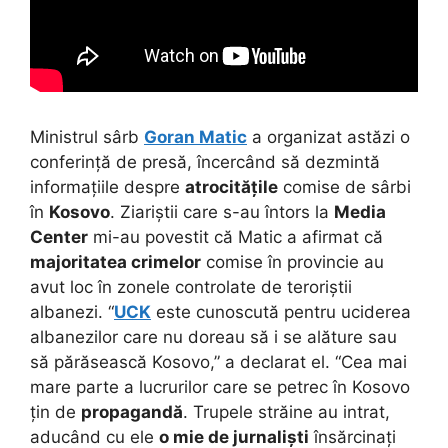
Ministrul sârb
Goran Matic
a organizat astăzi o
conferință de presă, încercând să dezmintă
informațiile despre
atrocitățile
comise de sârbi
în
Kosovo
. Ziariștii care s-au întors la
Media
Center
mi-au povestit că Matic a afirmat că
majoritatea crimelor
comise în provincie au
avut loc în zonele controlate de teroriștii
albanezi. “
UCK
este cunoscută pentru uciderea
albanezilor care nu doreau să i se alăture sau
să părăsească Kosovo,” a declarat el. “Cea mai
mare parte a lucrurilor care se petrec în Kosovo
țin de
propagandă
. Trupele străine au intrat,
aducând cu ele
o mie de jurnaliști
însărcinați