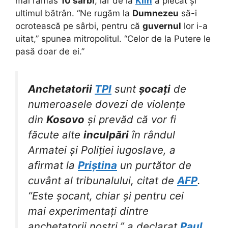
mai rămas
10 sârbi
, iar de la
Klin
a plecat și
ultimul bătrân. “Ne rugăm la
Dumnezeu
să-i
ocrotească pe sârbi, pentru că
guvernul
lor i-a
uitat,” spunea mitropolitul. “Celor de la Putere le
pasă doar de ei.”
Anchetatorii
TPI
sunt
șocați
de
numeroasele dovezi de violențe
din
Kosovo
și prevăd că vor fi
făcute alte
inculpări
în rândul
Armatei și Poliției iugoslave, a
afirmat la
Priștina
un purtător de
cuvânt al tribunalului, citat de
AFP
.
“Este șocant, chiar și pentru cei
mai experimentați dintre
anchetatorii noștri,” a declarat
Paul