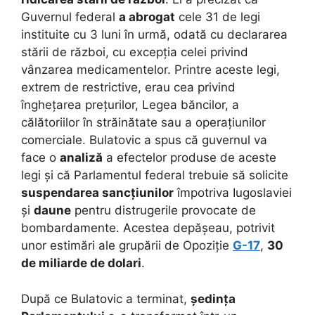
Guvernul federal
a abrogat
cele 31 de legi
instituite cu 3 luni în urmă, odată cu declararea
stării de război, cu excepția celei privind
vânzarea medicamentelor. Printre aceste legi,
extrem de restrictive, erau cea privind
înghețarea prețurilor, Legea băncilor, a
călătoriilor în străinătate sau a operațiunilor
comerciale. Bulatovic a spus că guvernul va
face o
analiză
a efectelor produse de aceste
legi și că Parlamentul federal trebuie să solicite
suspendarea sancțiunilor
împotriva Iugoslaviei
și
daune
pentru distrugerile provocate de
bombardamente. Acestea depășeau, potrivit
unor estimări ale grupării de Opoziție
G-17
,
30
de miliarde de dolari
.
După ce Bulatovic a terminat,
ședința