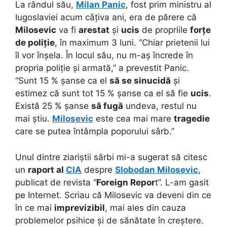
La rândul său,
Milan Panic
, fost prim ministru al
Iugoslaviei acum câțiva ani, era de părere că
Milosevic
va fi
arestat
și
ucis
de propriile
forțe
de poliție
, în maximum 3 luni. “Chiar prietenii lui
îl vor înșela. În locul său, nu m-aș încrede în
propria poliție și armată,” a prevestit Panic.
“Sunt 15 % șanse ca el
să se sinucidă
și
estimez că sunt tot 15 % șanse ca el să fie
ucis
.
Există 25 % șanse
să fugă
undeva, restul nu
mai știu.
Milosevic
este cea mai mare
tragedie
care se putea întâmpla poporului sârb.”
Unul dintre ziariștii sârbi mi-a sugerat să citesc
un
raport al
CIA
despre
Slobodan Milosevic
,
publicat de revista “
Foreign Repor
t”. L-am gasit
pe Internet. Scriau că Milosevic va deveni din ce
în ce mai
imprevizibil
, mai ales din cauza
problemelor psihice și de sănătate în creștere.