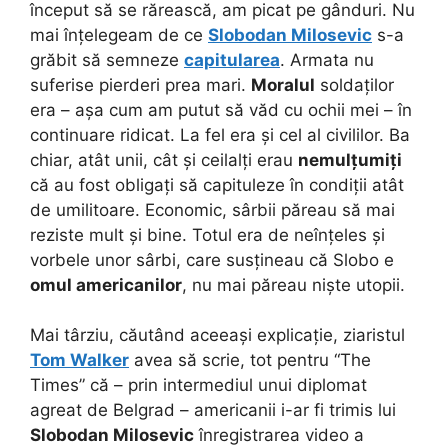
început să se rărească, am picat pe gânduri. Nu
mai înțelegeam de ce
Slobodan Milosevic
s-a
grăbit să semneze
capitularea
. Armata nu
suferise pierderi prea mari.
Moralul
soldaților
era – așa cum am putut să văd cu ochii mei – în
continuare ridicat. La fel era și cel al civililor. Ba
chiar, atât unii, cât și ceilalți erau
nemulțumiți
că au fost obligați să capituleze în condiții atât
de umilitoare. Economic, sârbii păreau să mai
reziste mult și bine. Totul era de neînțeles și
vorbele unor sârbi, care susțineau că Slobo e
omul americanilor
, nu mai păreau niște utopii.
Mai târziu, căutând aceeași explicație, ziaristul
Tom Walker
avea să scrie, tot pentru “The
Times” că – prin intermediul unui diplomat
agreat de Belgrad – americanii i-ar fi trimis lui
Slobodan Milosevic
înregistrarea video a