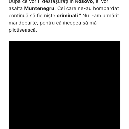
După ce vor fi desfășurați în
Kosovo
, ei vor
asalta
Muntenegru
. Cei care ne-au bombardat
continuă să fie niște
criminali
.” Nu l-am urmărit
mai departe, pentru că începea să mă
plictisească.