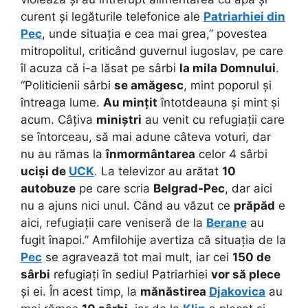
curent și legăturile telefonice ale
Patriarhiei din
Pec
, unde situația e cea mai grea,” povestea
mitropolitul, criticând guvernul iugoslav, pe care
îl acuza că i-a lăsat pe sârbi
la mila Domnului
.
“Politicienii sârbi
se amăgesc
, mint poporul și
întreaga lume.
Au mințit
întotdeauna și mint și
acum. Câțiva
miniștri
au venit cu refugiații care
se întorceau, să mai adune câteva voturi, dar
nu au rămas la
înmormântarea
celor 4 sârbi
uciși de
UCK
. La televizor au arătat
10
autobuze
pe care scria
Belgrad-Pec
, dar aici
nu a ajuns nici unul. Când au văzut ce
prăpăd
e
aici, refugiații care veniseră de la
Berane
au
fugit înapoi.” Amfilohije avertiza că situația de la
Pec
se agravează tot mai mult, iar cei
150 de
sârbi
refugiați în sediul Patriarhiei
vor să plece
și ei. În acest timp, la
mănăstirea
Djakovica
au