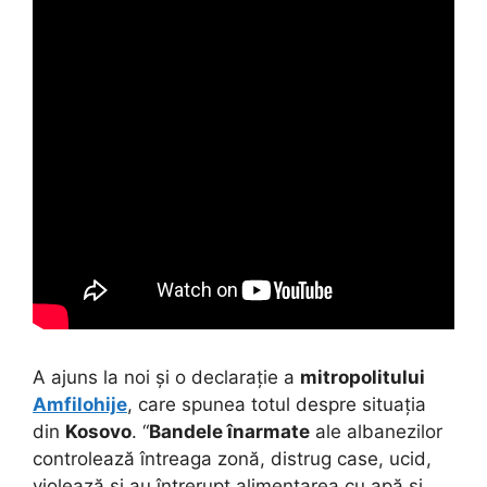
A ajuns la noi și o declarație a
mitropolitului
Amfilohije
, care spunea totul despre situația
din
Kosovo
. “
Bandele înarmate
ale albanezilor
controlează întreaga zonă, distrug case, ucid,
violează și au întrerupt alimentarea cu apă și