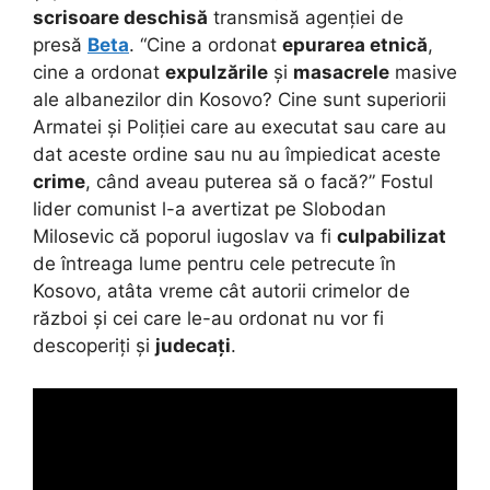
scrisoare deschisă
transmisă agenției de
presă
Beta
. “Cine a ordonat
epurarea etnică
,
cine a ordonat
expulzările
și
masacrele
masive
ale albanezilor din Kosovo? Cine sunt superiorii
Armatei și Poliției care au executat sau care au
dat aceste ordine sau nu au împiedicat aceste
crime
, când aveau puterea să o facă?” Fostul
lider comunist l-a avertizat pe Slobodan
Milosevic că poporul iugoslav va fi
culpabilizat
de întreaga lume pentru cele petrecute în
Kosovo, atâta vreme cât autorii crimelor de
război și cei care le-au ordonat nu vor fi
descoperiți și
judecați
.