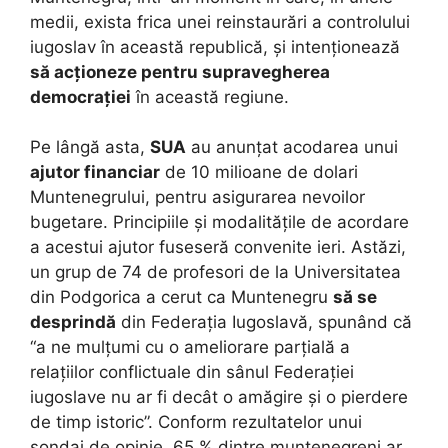
medii, exista frica unei reinstaurări a controlului
iugoslav în această republică, și intenționează
să acționeze pentru supravegherea
democrației
în această regiune.
Pe lângă asta,
SUA
au anunțat acodarea unui
ajutor financiar
de 10 milioane de dolari
Muntenegrului, pentru asigurarea nevoilor
bugetare. Principiile și modalitățile de acordare
a acestui ajutor fuseseră convenite ieri. Astăzi,
un grup de 74 de profesori de la Universitatea
din Podgorica a cerut ca Muntenegru
să se
desprindă
din Federația Iugoslavă, spunând că
“a ne mulțumi cu o ameliorare parțială a
relațiilor conflictuale din sânul Federației
iugoslave nu ar fi decât o amăgire și o pierdere
de timp istoric”. Conform rezultatelor unui
sondaj de opinie, 65 % dintre muntenegreni ar