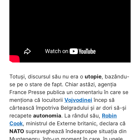
Totuși, discursul său nu era o
utopie
, bazându-
se pe o stare de fapt. Chiar astăzi, agenția
France Presse publica un comentariu în care se
menționa că locuitorii
Vojvodinei
încep să
cârtească împotriva Belgradului și ar dori să-și
recapete
autonomia
. La rândul său,
Robin
Cook
, ministrul de Externe britanic, declara că
NATO
supraveghează îndeaproape situația din
Muntenegru, într-un moment în care, în unele