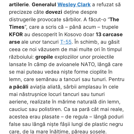
artilerie
.
Generalul
Wesley Clark
a refuzat să
precizeze câte
dovezi
deține despre
distrugerile provocate sârbilor. A făcut-o “
The
Times
“, care a scris că – până acum – trupele
KFOR
au descoperit în Kosovo doar
13 carcase
arse
ale unor tancuri
T-55
. În schimb, au găsit
ceea ce noi văzusem de mai multe ori în timpul
războiului:
gropile
exploziilor unor proiectile
lansate în câmp de avioanele NATO, lângă care
se mai puteau vedea niște forme cioplite în
lemn, care semănau a tancuri sau tunuri. Pentru
a păcăli
aviația aliată, sârbii amplasau în cele
mai năstrușnice locuri tancuri sau tunuri
aeriene, realizate în mărime naturală din lemn,
cauciuc sau polistiren. Ca sa pară cât mai reale,
acestea erau plasate – de regula – lângă poduri
false sau lângă niște fâșii lungi de plastic negru
care, de la mare înălțime, păreau șosele.