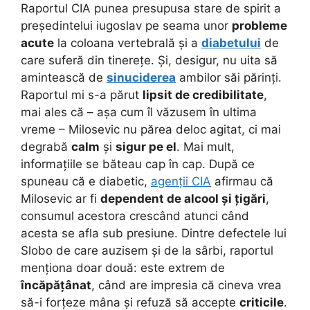
Raportul CIA punea presupusa stare de spirit a
președintelui iugoslav pe seama unor
probleme
acute
la coloana vertebrală și a
diabetului
de
care suferă din tinerețe. Și, desigur, nu uita să
amintească de
sinuciderea
ambilor săi părinți.
Raportul mi s-a părut
lipsit de credibilitate
,
mai ales că – așa cum îl văzusem în ultima
vreme – Milosevic nu părea deloc agitat, ci mai
degrabă
calm
și
sigur pe el
. Mai mult,
informațiile se băteau cap în cap. După ce
spuneau că e diabetic,
agenții CIA
afirmau că
Milosevic ar fi
dependent de alcool și țigări
,
consumul acestora crescând atunci când
acesta se afla sub presiune. Dintre defectele lui
Slobo de care auzisem și de la sârbi, raportul
menționa doar două: este extrem de
încăpățânat
, când are impresia că cineva vrea
să-i forțeze mâna și refuză să accepte
criticile
.