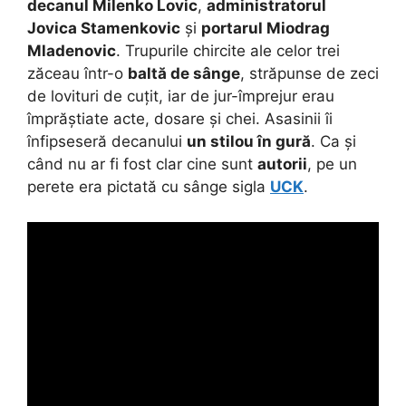
decanul Milenko Lovic
,
administratorul
Jovica Stamenkovic
și
portarul Miodrag
Mladenovic
. Trupurile chircite ale celor trei
zăceau într-o
baltă de sânge
, străpunse de zeci
de lovituri de cuțit, iar de jur-împrejur erau
împrăștiate acte, dosare și chei. Asasinii îi
înfipseseră decanului
un stilou în gură
. Ca și
când nu ar fi fost clar cine sunt
autorii
, pe un
perete era pictată cu sânge sigla
UCK
.