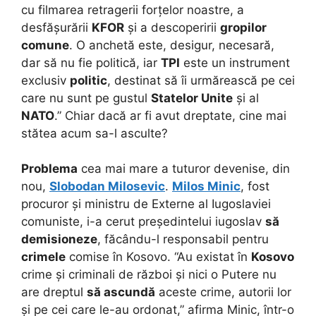
cu filmarea retragerii forțelor noastre, a
desfășurării
KFOR
și a descoperirii
gropilor
comune
. O anchetă este, desigur, necesară,
dar să nu fie politică, iar
TPI
este un instrument
exclusiv
politic
, destinat să îi urmărească pe cei
care nu sunt pe gustul
Statelor Unite
și al
NATO
.” Chiar dacă ar fi avut dreptate, cine mai
stătea acum sa-l asculte?
Problema
cea mai mare a tuturor devenise, din
nou,
Slobodan Milosevic
.
Milos Minic
, fost
procuror și ministru de Externe al Iugoslaviei
comuniste, i-a cerut președintelui iugoslav
să
demisioneze
, făcându-l responsabil pentru
crimele
comise în Kosovo. “Au existat în
Kosovo
crime și criminali de război și nici o Putere nu
are dreptul
să ascundă
aceste crime, autorii lor
și pe cei care le-au ordonat,” afirma Minic, într-o