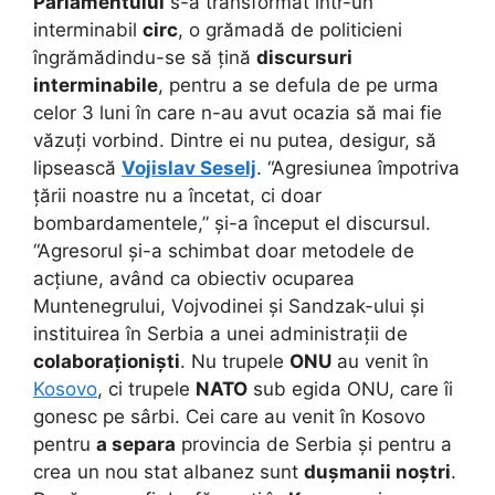
Parlamentului
s-a transformat într-un
interminabil
circ
, o grămadă de politicieni
îngrămădindu-se să țină
discursuri
interminabile
, pentru a se defula de pe urma
celor 3 luni în care n-au avut ocazia să mai fie
văzuți vorbind. Dintre ei nu putea, desigur, să
lipsească
Vojislav Seselj
. “Agresiunea împotriva
țării noastre nu a încetat, ci doar
bombardamentele,” și-a început el discursul.
“Agresorul și-a schimbat doar metodele de
acțiune, având ca obiectiv ocuparea
Muntenegrului, Vojvodinei și Sandzak-ului și
instituirea în Serbia a unei administrații de
colaboraționiști
. Nu trupele
ONU
au venit în
Kosovo
, ci trupele
NATO
sub egida ONU, care îi
gonesc pe sârbi. Cei care au venit în Kosovo
pentru
a separa
provincia de Serbia și pentru a
crea un nou stat albanez sunt
dușmanii noștri
.