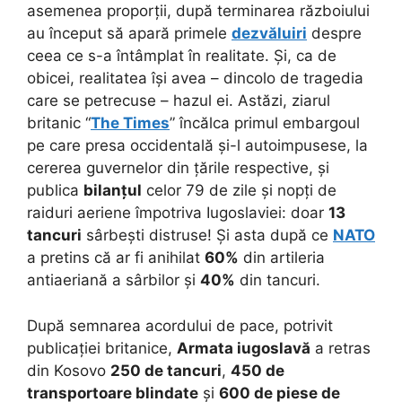
asemenea proporții, după terminarea războiului
au început să apară primele
dezvăluiri
despre
ceea ce s-a întâmplat în realitate. Și, ca de
obicei, realitatea își avea – dincolo de tragedia
care se petrecuse – hazul ei. Astăzi, ziarul
britanic “
The Times
” încălca primul embargoul
pe care presa occidentală și-l autoimpusese, la
cererea guvernelor din țările respective, și
publica
bilanțul
celor 79 de zile și nopți de
raiduri aeriene împotriva Iugoslaviei: doar
13
tancuri
sârbești distruse! Și asta după ce
NATO
a pretins că ar fi anihilat
60%
din artileria
antiaeriană a sârbilor și
40%
din tancuri.
După semnarea acordului de pace, potrivit
publicației britanice,
Armata iugoslavă
a retras
din Kosovo
250 de tancuri
,
450 de
transportoare blindate
și
600 de piese de