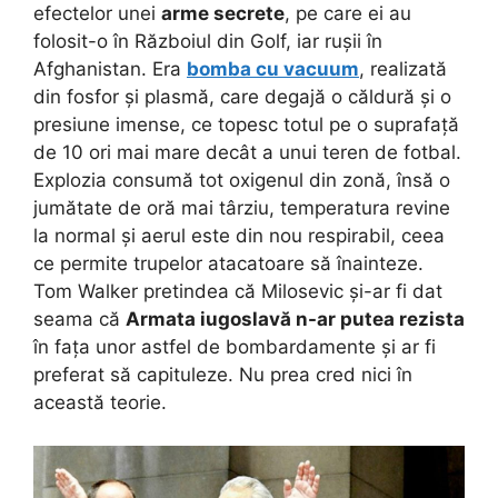
efectelor unei
arme secrete
, pe care ei au
folosit-o în Războiul din Golf, iar rușii în
Afghanistan. Era
bomba cu vacuum
, realizată
din fosfor și plasmă, care degajă o căldură și o
presiune imense, ce topesc totul pe o suprafață
de 10 ori mai mare decât a unui teren de fotbal.
Explozia consumă tot oxigenul din zonă, însă o
jumătate de oră mai târziu, temperatura revine
la normal și aerul este din nou respirabil, ceea
ce permite trupelor atacatoare să înainteze.
Tom Walker pretindea că Milosevic și-ar fi dat
seama că
Armata iugoslavă n-ar putea rezista
în fața unor astfel de bombardamente și ar fi
preferat să capituleze. Nu prea cred nici în
această teorie.