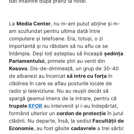
dat întâlnire după prânz la hotel.
La
Media Center
, nu m-am putut abține și m-
am scufundat pentru ultima dată între
computere și telefoane. Era, totuși, o zi
importantă și nu răbdam să nu aflu ce se
întâmpla. Deși toți așteptau să înceapă
ședința
Parlamentului
, primele știri au venit din
Kosovo
. Dis-de-dimineață, un grup de 30-40
de albanezi au încercat
să intre cu forța
în
clădirea în care se aflau posturile locale de
radio și televiziune.
Nu au reușit decât să
spargă geamul imens de la intrare, pentru că
trupele
KFOR
au intervenit și i-au îndepărtat,
formând ulterior un
cordon de protecție
în jurul
clădirii. Nu departe, însă, la sediul
Facultății de
Economie
, au fost găsite
cadavrele
a trei sârbi: