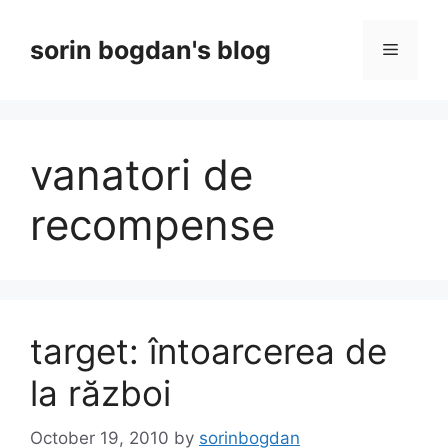
Skip
to
sorin bogdan's blog
Menu
content
vanatori de
recompense
target: întoarcerea de
la război
October 19, 2010
by
sorinbogdan