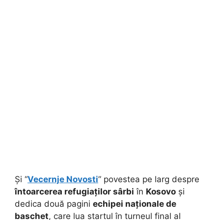
Și “
Vecernje Novosti
” povestea pe larg despre
întoarcerea refugiaților sârbi
în
Kosovo
și
dedica două pagini
echipei naționale de
baschet
, care lua startul în turneul final al