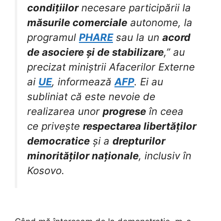
condițiilor
necesare participării la
măsurile comerciale
autonome, la
programul
PHARE
sau la un
acord
de asociere și de stabilizare
,” au
precizat miniștrii Afacerilor Externe
ai
UE
, informează
AFP
. Ei au
subliniat că este nevoie de
realizarea unor
progrese
în ceea
ce privește
respectarea libertăților
democratice
și a
drepturilor
minorităților naționale
, inclusiv în
Kosovo.