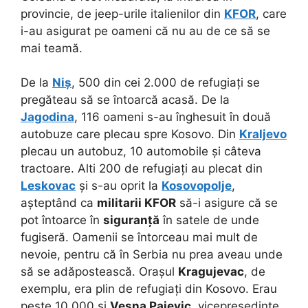
provincie, de jeep-urile italienilor din
KFOR
, care
i-au asigurat pe oameni că nu au de ce să se
mai teamă.
De la
Niș
, 500 din cei 2.000 de refugiați se
pregăteau să se întoarcă acasă. De la
Jagodina
, 116 oameni s-au înghesuit în două
autobuze care plecau spre Kosovo. Din
Kraljevo
plecau un autobuz, 10 automobile și câteva
tractoare. Alti 200 de refugiați au plecat din
Leskovac
și s-au oprit la
Kosovopolje
,
așteptând ca
militarii KFOR
să-i asigure că se
pot întoarce în
siguranță
în satele de unde
fugiseră. Oamenii se întorceau mai mult de
nevoie, pentru că în Serbia nu prea aveau unde
să se adăpostească. Orașul
Kragujevac
, de
exemplu, era plin de refugiați din Kosovo. Erau
peste 10.000 și
Vesna Pajevic
, vicepreședinte