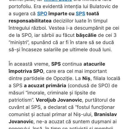
portofoliu. Era evidentă intenția lui Bulatovic de
a sugera că
SPO
împarte cu
SPS
toată
responsabilitatea
deciziilor luate în timpul
întregului război. Vestea i-a descumpănit pe cei
de la SPO, iar sârbii au făcut
bășcălie
de cei 3
“miniștri”, spunând că ar fi în stare să se ducă
să-și încaseze salariile pe ultimele două luni.
În această vreme,
SPS
continua
atacurile
împotriva SPO
, care era cel mai important
dintre partidele de Opoziție. La
Niș
, filiala locală
a SPS
a acuzat primăria
(condusă de SPO) de
măsuri “imorale, criminale și lipsite de
patriotism”.
Veroljub Jovanovic
, purtătorul de
cuvânt al SPS, a declarat că “fostul funcționar
comunist și actual primar al Niș-ului,
Branislav
Jovanovic
, ne-a acuzat că suntem dușmani ai
poporului, însă, în timp ce activiștii și membrii