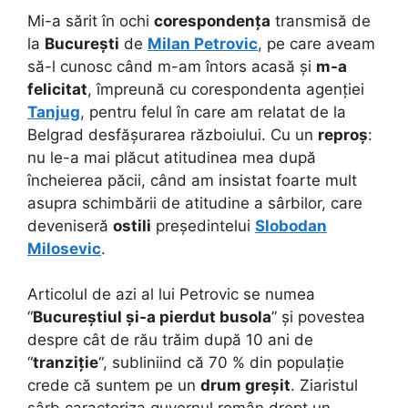
Mi-a sărit în ochi
corespondența
transmisă de
la
București
de
Milan Petrovic
, pe care aveam
să-l cunosc când m-am întors acasă și
m-a
felicitat
, împreună cu corespondenta agenției
Tanjug
, pentru felul în care am relatat de la
Belgrad desfășurarea războiului. Cu un
reproș
:
nu le-a mai plăcut atitudinea mea după
încheierea păcii, când am insistat foarte mult
asupra schimbării de atitudine a sârbilor, care
deveniseră
ostili
președintelui
Slobodan
Milosevic
.
Articolul de azi al lui Petrovic se numea
“
Bucureștiul și-a pierdut busola
” și povestea
despre cât de rău trăim după 10 ani de
“
tranziție
“, subliniind că 70 % din populație
crede că suntem pe un
drum greșit
. Ziaristul