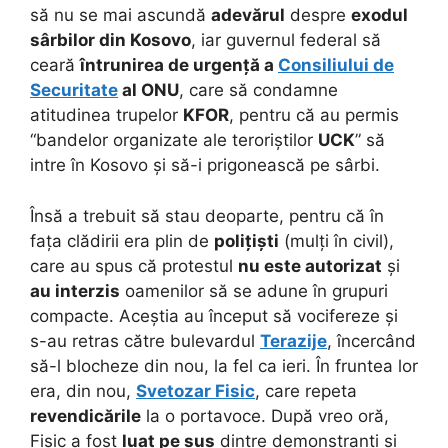
să nu se mai ascundă
adevărul
despre
exodul
sârbilor din Kosovo
, iar guvernul federal să
ceară
întrunirea de urgență a
Consiliului de
Securitate
al ONU
, care să condamne
atitudinea trupelor
KFOR
, pentru că au permis
“bandelor organizate ale teroriștilor
UCK
” să
intre în Kosovo și să-i prigonească pe sârbi.
Însă a trebuit să stau deoparte, pentru că în
fața clădirii era plin de
polițiști
(mulți în civil),
care au spus că protestul
nu este autorizat
și
au interzis
oamenilor să se adune în grupuri
compacte. Aceștia au început să vocifereze și
s-au retras către bulevardul
Terazije
, încercând
să-l blocheze din nou, la fel ca ieri. În fruntea lor
era, din nou,
Svetozar Fisic
, care repeta
revendicările
la o portavoce. După vreo oră,
Fisic a fost
luat pe sus
dintre demonstranți și