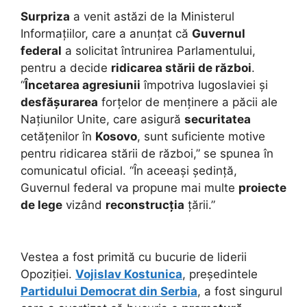
Surpriza
a venit astăzi de la Ministerul
Informațiilor, care a anunțat că
Guvernul
federal
a solicitat întrunirea Parlamentului,
pentru a decide
ridicarea stării de război
.
“
Încetarea agresiunii
împotriva Iugoslaviei și
desfășurarea
forțelor de menținere a păcii ale
Națiunilor Unite, care asigură
securitatea
cetățenilor în
Kosovo
, sunt suficiente motive
pentru ridicarea stării de război,” se spunea în
comunicatul oficial. “În aceeași ședință,
Guvernul federal va propune mai multe
proiecte
de lege
vizând
reconstrucția
țării.”
Vestea a fost primită cu bucurie de liderii
Opoziției.
Vojislav Kostunica
, președintele
Partidului Democrat din Serbia
, a fost singurul