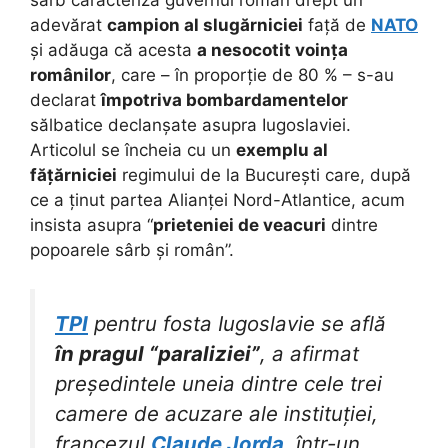
sârb caracteriza guvernul român drept un
adevărat
campion al slugărniciei
față de
NATO
și adăuga că acesta
a nesocotit voința
românilor
, care – în proporție de 80 % – s-au
declarat
împotriva bombardamentelor
sălbatice declanșate asupra Iugoslaviei.
Articolul se încheia cu un
exemplu al
fățărniciei
regimului de la București care, după
ce a ținut partea Alianței Nord-Atlantice, acum
insista asupra “
prieteniei de veacuri
dintre
popoarele sârb și român”.
TPI
pentru fosta Iugoslavie se află
în pragul “paraliziei”
, a afirmat
președintele uneia dintre cele trei
camere de acuzare ale instituției,
francezul
Claude Jorda
, într-un