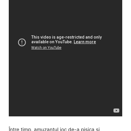
Între timp, amuzantul joc de-a pisica și