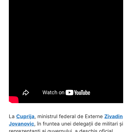
La
Cuprija
, ministrul federal de Externe
Zivadin
Jovanovic
, în fruntea unei delegații de militari și
reprezentanți ai guvernului, a deschis oficial