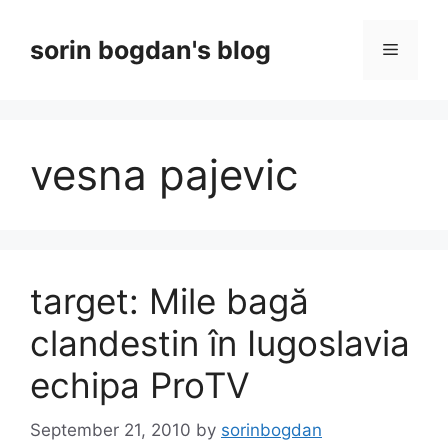
Skip
to
sorin bogdan's blog
Menu
content
vesna pajevic
target: Mile bagă
clandestin în Iugoslavia
echipa ProTV
September 21, 2010
by
sorinbogdan