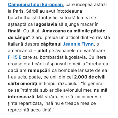
Campionatului European
, care începea astăzi
la Paris. Sârbii au avut întotdeauna
baschetbaliști fantastici și toată lumea se
așteaptă ca
Iugoslavia
să ajungă măcar în
finală
.
Cu titlul “
Amazoana cu mâinile pătate
de sânge
“, ziarul prelua un articol dintr-o revistă
italiană despre
căpitanul
Jeannie Flynn
, o
americancă –
pilot
pe avioanele de vânătoare
F-15 E
care au bombardat Iugoslavia. Cu litere
groase era tipărit răspunsul femeii la întrebarea
dacă are
remușcări
că bombele lansate de ea
i-au ucis, poate, pe unii din cei
2.000 de civili
sârbi omorâți
în timpul războiului: “În general,
ce se întâmplă sub aripile avionului meu
nu mă
interesează
. Mă străduiesc să-mi nimeresc
ținta repartizată, însă nu e treaba mea ce
reprezintă acea țintă.”