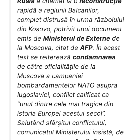
Rusia
a chemat la o
reconstrucție
rapidă a regiunii Balcanilor,
complet distrusă în urma războiului
din Kosovo, potrivit unui document
emis de
Ministerul de Externe
de
la Moscova, citat de
AFP
. În acest
text se reiterează
condamnarea
de către oficialitățile de la
Moscova a campaniei
bombardamentelor NATO asupra
Iugoslaviei, conflict calificat ca
“unul dintre cele mai tragice din
istoria Europei acestui secol”.
Salutând sfârșitul conflictului,
comunicatul Ministerului insistă, de