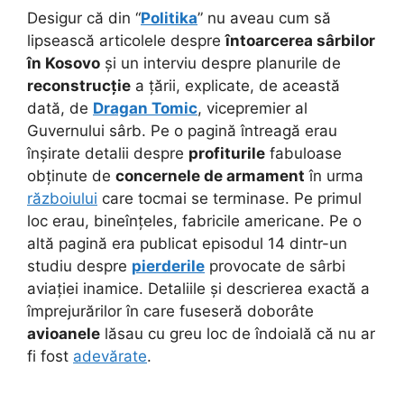
Desigur că din “
Politika
” nu aveau cum să
lipsească articolele despre
întoarcerea sârbilor
în Kosovo
și un interviu despre planurile de
reconstrucție
a țării, explicate, de această
dată, de
Dragan Tomic
, vicepremier al
Guvernului sârb. Pe o pagină întreagă erau
înșirate detalii despre
profiturile
fabuloase
obținute de
concernele de armament
în urma
războiului
care tocmai se terminase. Pe primul
loc erau, bineînțeles, fabricile americane. Pe o
altă pagină era publicat episodul 14 dintr-un
studiu despre
pierderile
provocate de sârbi
aviației inamice. Detaliile și descrierea exactă a
împrejurărilor în care fuseseră doborâte
avioanele
lăsau cu greu loc de îndoială că nu ar
fi fost
adevărate
.