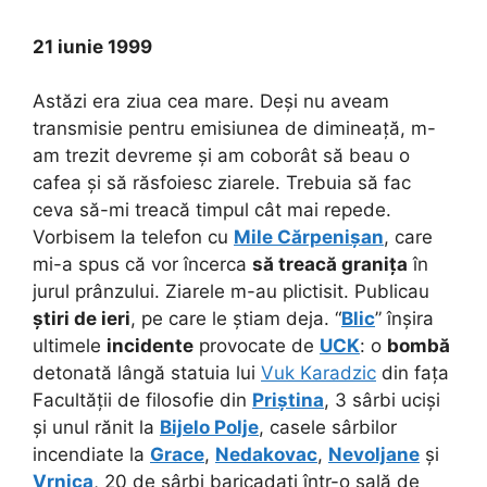
21 iunie 1999
Astăzi era ziua cea mare. Deși nu aveam
transmisie pentru emisiunea de dimineață, m-
am trezit devreme și am coborât să beau o
cafea și să răsfoiesc ziarele. Trebuia să fac
ceva să-mi treacă timpul cât mai repede.
Vorbisem la telefon cu
Mile Cărpenișan
, care
mi-a spus că vor încerca
să treacă granița
în
jurul prânzului. Ziarele m-au plictisit. Publicau
știri de ieri
, pe care le știam deja. “
Blic
” înșira
ultimele
incidente
provocate de
UCK
: o
bombă
detonată lângă statuia lui
Vuk Karadzic
din fața
Facultății de filosofie din
Priștina
, 3 sârbi uciși
și unul rănit la
Bijelo Polje
, casele sârbilor
incendiate la
Grace
,
Nedakovac
,
Nevoljane
și
Vrnica
, 20 de sârbi baricadați într-o sală de