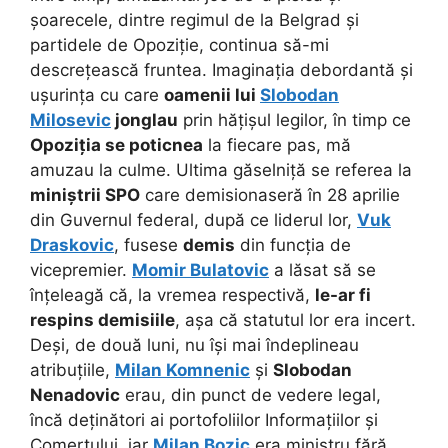
șoarecele, dintre regimul de la Belgrad și
partidele de Opoziție, continua să-mi
descrețească fruntea. Imaginația debordantă și
ușurința cu care
oamenii lui
Slobodan
Milosevic
jonglau
prin hățișul legilor, în timp ce
Opoziția se poticnea
la fiecare pas, mă
amuzau la culme. Ultima găselniță se referea la
miniștrii SPO
care demisionaseră în 28 aprilie
din Guvernul federal, după ce liderul lor,
Vuk
Draskovic
, fusese
demis
din funcția de
vicepremier.
Momir Bulatovic
a lăsat să se
înțeleagă că, la vremea respectivă,
le-ar fi
respins demisiile
, așa că statutul lor era incert.
Deși, de două luni, nu își mai îndeplineau
atribuțiile,
Milan Komnenic
și
Slobodan
Nenadovic
erau, din punct de vedere legal,
încă deținători ai portofoliilor Informațiilor și
Comerțului, iar
Milan Bozic
era ministru fără