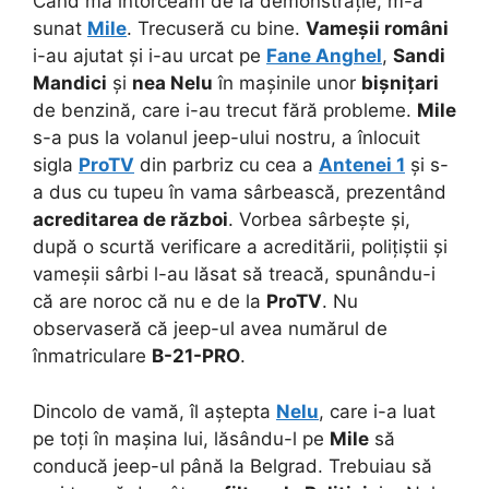
Când mă întorceam de la demonstrație, m-a
sunat
Mile
. Trecuseră cu bine.
Vameșii români
i-au ajutat și i-au urcat pe
Fane Anghel
,
Sandi
Mandici
și
nea Nelu
în mașinile unor
bișnițari
de benzină, care i-au trecut fără probleme.
Mile
s-a pus la volanul jeep-ului nostru, a înlocuit
sigla
ProTV
din parbriz cu cea a
Antenei 1
și s-
a dus cu tupeu în vama sârbească, prezentând
acreditarea de război
. Vorbea sârbește și,
după o scurtă verificare a acreditării, polițiștii și
vameșii sârbi l-au lăsat să treacă, spunându-i
că are noroc că nu e de la
ProTV
. Nu
observaseră că jeep-ul avea numărul de
înmatriculare
B-21-PRO
.
Dincolo de vamă, îl aștepta
Nelu
, care i-a luat
pe toți în mașina lui, lăsându-l pe
Mile
să
conducă jeep-ul până la Belgrad. Trebuiau să