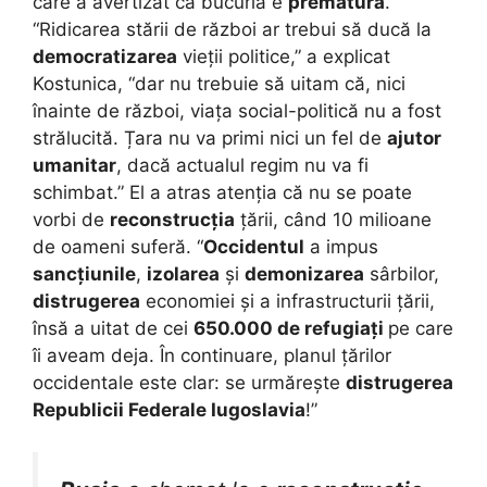
care a avertizat că bucuria e
prematură
.
“Ridicarea stării de război ar trebui să ducă la
democratizarea
vieții politice,” a explicat
Kostunica, “dar nu trebuie să uitam că, nici
înainte de război, viața social-politică nu a fost
strălucită. Țara nu va primi nici un fel de
ajutor
umanitar
, dacă actualul regim nu va fi
schimbat.” El a atras atenția că nu se poate
vorbi de
reconstrucția
țării, când 10 milioane
de oameni suferă. “
Occidentul
a impus
sancțiunile
,
izolarea
și
demonizarea
sârbilor,
distrugerea
economiei și a infrastructurii țării,
însă a uitat de cei
650.000 de refugiați
pe care
îi aveam deja. În continuare, planul țărilor
occidentale este clar: se urmărește
distrugerea
Republicii Federale Iugoslavia
!”