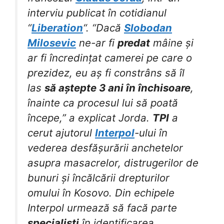
interviu publicat în cotidianul
“
Liberation
“. “Dacă
Slobodan
Milosevic
ne-ar fi
predat
mâine și
ar fi încredințat camerei pe care o
prezidez, eu aș fi constrâns să îl
las
să aștepte 3 ani în închisoare
,
înainte ca procesul lui să poată
începe,” a explicat Jorda.
TPI
a
cerut ajutorul
Interpol
-ului în
vederea desfășurării anchetelor
asupra masacrelor, distrugerilor de
bunuri și încălcării drepturilor
omului în Kosovo. Din echipele
Interpol urmează să facă parte
specialiști
în identificarea