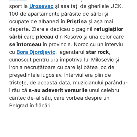
sport la
Urosevac
și asaltați de gherilele UCK,
100 de apartamente părăsite de sârbi și
ocupate de albanezi în
Priștina
și așa mai
departe. Ziarele dedicau o pagină
refugiaților
sârbi
care
plecau
din Kosovo și una celor care
se întorceau
în provincie. Noroc cu un interviu
cu
Bora Djordjevic
, legendarul
star rock
,
cunoscut pentru ura împotriva lui Milosevic și
ironia necruțătoare cu care își bătea joc de
președintele iugoslav. Interviul era plin de
tristețe, de această dată, muzicianului părându-
i rău că
s-au adeverit versurile
unui celebru
cântec de-al său, care vorbea despre un
Belgrad în flăcări.