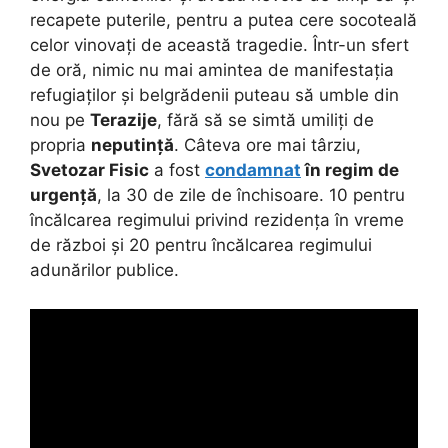
recapete puterile, pentru a putea cere socoteală
celor vinovați de această tragedie. Într-un sfert
de oră, nimic nu mai amintea de manifestația
refugiaților și belgrădenii puteau să umble din
nou pe
Terazije
, fără să se simtă umiliți de
propria
neputință
. Câteva ore mai târziu,
Svetozar Fisic
a fost
condamnat
în regim de
urgență
, la 30 de zile de închisoare. 10 pentru
încălcarea regimului privind rezidența în vreme
de război și 20 pentru încălcarea regimului
adunărilor publice.