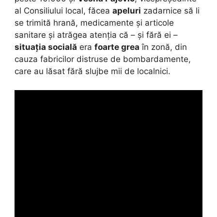
al Consiliului local, făcea
apeluri
zadarnice să li
se trimită hrană, medicamente și articole
sanitare și atrăgea atenția că – și fără ei –
situația socială
era
foarte grea
în zonă, din
cauza fabricilor distruse de bombardamente,
care au lăsat fără slujbe mii de localnici.