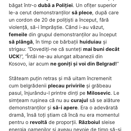
băgat într-o
dubă a Poliției
. Un ofițer superior
le-a cerut demonstranților
să plece
, după care
un cordon de 20 de polițiști a început, fără
violență, să-i împrăștie. Când i-au văzut,
femeile
din grupul demonstranților au început
să plângă
, în timp ce bărbații
huiduiau
și
strigau: “Dovediți-ne că sunteți
mai buni decât
UCK
!”, “Întâi ne-au alungat albanezii din
Kosovo, iar acum
ne goniți și voi din Belgrad!
”
Stăteam puțin retras și mă uitam încremenit
cum belgrădenii
plecau privirile
și grăbeau
pasul, înjurându-l printre dinți pe
Milosevic
. Le
simțeam rușinea că nu au
curajul
să se alăture
demonstranților și
să-i apere
. Era o adevărată
dramă, însă toți știam că încă nu era momentul
pentru o
revoltă
de proporții.
Războiul
sleise
energia oamenilor și aveau nevoie de timp să-și