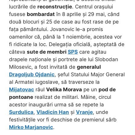
lucrările de
reconstrucție
. Centrul orașului
fusese
bombardat
în 8 aprilie și 29 mai, când
două blocuri și 25 de case au fost rase de pe
fața pământului. Jovanovic le-a promis
oamenilor că, până la 1 noiembrie, acestea vor
fi ridicate la loc. Delegația oficială, așteptată de
câteva
sute de membri
SPS
care agitau
drapele naționale și portrete ale lui Slobodan
Milosevic, a fost invitată de
generalul
Dragoljub Ojdanic
, șeful Statului Major General
al Armatei iugoslave, să traverseze la
Mijatovac
râul
Velika Morava
pe un
pod de
pontoane
realizat de militari. Mâine, circul
acestor inaugurări urma să se repete la
Surdulica
,
Vladicin Han
și
Vranje
, unde
festivitățile vor fi deschise de premierul sârb
Mirko Marjanovic
.