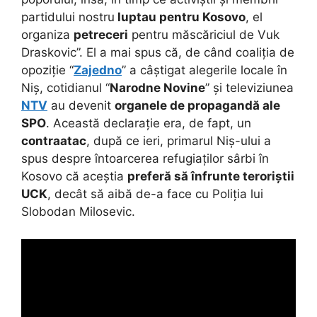
partidului nostru
luptau pentru Kosovo
, el
organiza
petreceri
pentru măscăriciul de Vuk
Draskovic”. El a mai spus că, de când coaliția de
opoziție “
Zajedno
” a câștigat alegerile locale în
Niș, cotidianul “
Narodne Novine
” și televiziunea
NTV
au devenit
organele de propagandă ale
SPO
. Această declarație era, de fapt, un
contraatac
, după ce ieri, primarul Niș-ului a
spus despre întoarcerea refugiaților sârbi în
Kosovo că aceștia
preferă să înfrunte teroriștii
UCK
, decât să aibă de-a face cu Poliția lui
Slobodan Milosevic.