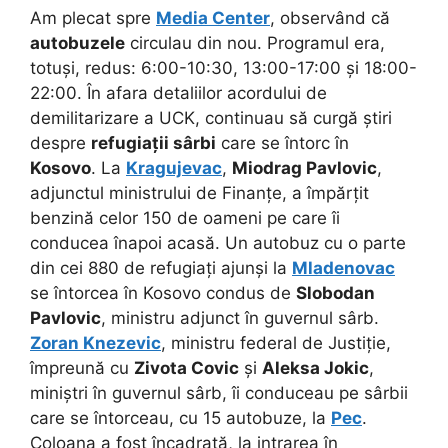
Am plecat spre
Media Center
, observând că
autobuzele
circulau din nou. Programul era,
totuși, redus: 6:00-10:30, 13:00-17:00 și 18:00-
22:00. În afara detaliilor acordului de
demilitarizare a UCK, continuau să curgă știri
despre
refugiații sârbi
care se întorc în
Kosovo
. La
Kragujevac
,
Miodrag Pavlovic
,
adjunctul ministrului de Finanțe, a împărțit
benzină celor 150 de oameni pe care îi
conducea înapoi acasă. Un autobuz cu o parte
din cei 880 de refugiați ajunși la
Mladenovac
se întorcea în Kosovo condus de
Slobodan
Pavlovic
, ministru adjunct în guvernul sârb.
Zoran Knezevic
, ministru federal de Justiție,
împreună cu
Zivota Covic
și
Aleksa Jokic
,
miniștri în guvernul sârb, îi conduceau pe sârbii
care se întorceau, cu 15 autobuze, la
Pec
.
Coloana a fost încadrată, la intrarea în