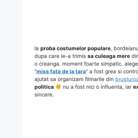
la
proba costumelor populare
, bordeianu
dupa care le-a trimis
sa culeaga mere
din
o creanga. moment foarte simpatic. aleg
“
miss fata de la tara
” a fost grea si cont
ajutat sa organizam filmarile din
brusturo
politica
nu a fost nici o influenta, iar
ex
sincere.