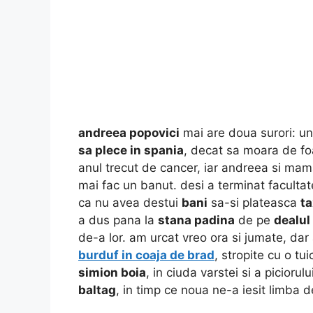
andreea popovici
mai are doua surori: un
sa plece in spania
, decat sa moara de foa
anul trecut de cancer, iar andreea si ma
mai fac un banut. desi a terminat facult
ca nu avea
destui
bani
sa-si plateasca
t
a dus pana la
stana padina
de pe
dealul
de-a lor. am urcat vreo ora si jumate, da
burduf in coaja de brad
, stropite cu o tu
simion boia
, in ciuda varstei si a picioru
baltag
, in timp ce noua ne-a iesit limba d