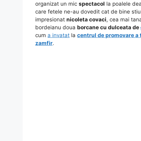
organizat un mic
spectacol
la poalele dea
care fetele ne-au dovedit cat de bine st
impresionat
nicoleta covaci
, cea mai tana
bordeianu doua
borcane cu dulceata de
cum
a invatat
la
centrul de promovare a t
zamfir
.