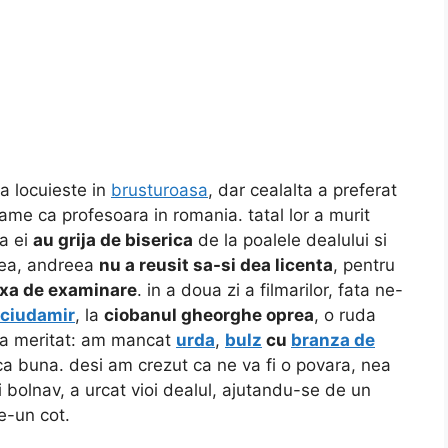
a locuieste in
brusturoasa
, dar cealalta a preferat
me ca profesoara in romania. tatal lor a murit
ma ei
au grija de biserica
de la poalele dealului si
atea, andreea
nu a reusit sa-si dea licenta
, pentru
axa de examinare
. in a doua zi a filmarilor, fata ne-
ciudamir
, la
ciobanul gheorghe oprea
, o ruda
r a meritat: am mancat
urda
,
bulz
cu
branza de
ica buna. desi am crezut ca ne va fi o povara, nea
lui bolnav, a urcat vioi dealul, ajutandu-se de un
e-un cot.