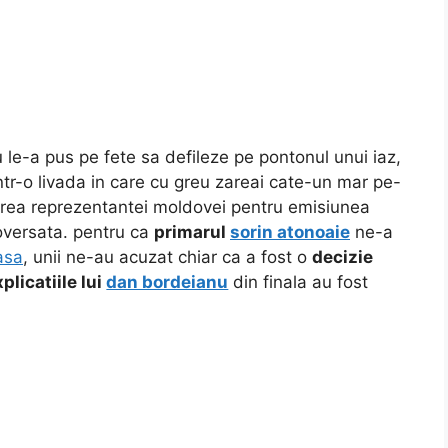
 le-a pus pe fete sa defileze pe pontonul unui iaz,
tr-o livada in care cu greu zareai cate-un mar pe-
erea reprezentantei moldovei pentru emisiunea
roversata. pentru ca
primarul
sorin atonoaie
ne-a
asa
, unii ne-au acuzat chiar ca a fost o
decizie
plicatiile lui
dan bordeianu
din finala au fost