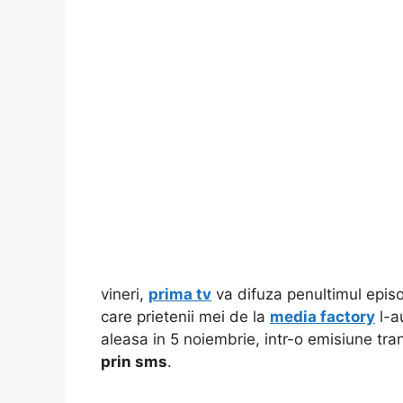
vineri,
prima tv
va difuza penultimul epis
care prietenii mei de la
media factory
l-au
aleasa in 5 noiembrie, intr-o emisiune tr
prin sms
.