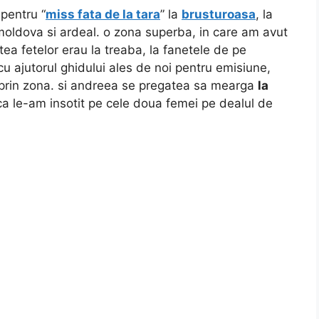
pentru “
miss fata de la tara
” la
brusturoasa
, la
e moldova si ardeal. o zona superba, in care am avut
atea fetelor erau la treaba, la fanetele de pe
u ajutorul ghidului ales de noi pentru emisiune,
prin zona. si andreea se pregatea sa mearga
la
a le-am insotit pe cele doua femei pe dealul de