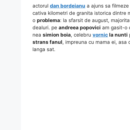
actorul
dan bordeianu
a ajuns sa filmeze 
cativa kilometri de granita istorica dintr
o
problema
: la sfarsit de august, majorit
dealuri. pe
andreea popovici
am gasit-o c
nea
simion boia
, celebru
vornic
la nunti
strans fanul
, impreuna cu mama ei, asa c
langa sat.