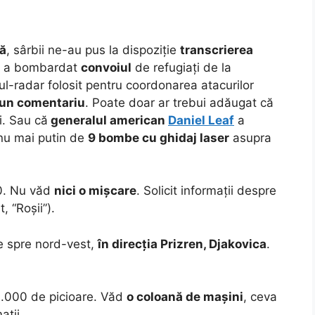
să
, sârbii ne-au pus la dispoziție
transcrierea
 a bombardat
convoiul
de refugiați de la
ul-radar folosit pentru coordonarea atacurilor
 un comentariu
. Poate doar ar trebui adăugat că
i. Sau că
generalul american
Daniel Leaf
a
nu mai putin de
9 bombe cu ghidaj laser
asupra
10. Nu văd
nici o mișcare
. Solicit informații despre
, “Roșii”).
le spre nord-vest,
în direcția Prizren, Djakovica
.
3.000 de picioare. Văd
o coloană de mașini
, ceva
ații.