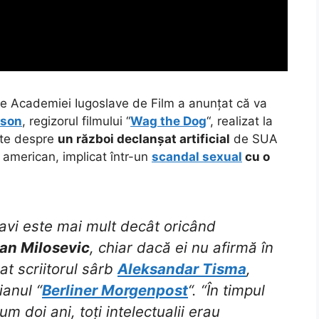
le Academiei Iugoslave de Film a anunțat că va
nson
, regizorul filmului “
Wag the Dog
“, realizat la
ește despre
un război declanșat artificial
de SUA
 american, implicat într-un
scandal sexual
cu o
slavi este mai mult decât oricând
dan Milosevic
, chiar dacă ei nu afirmă în
at scriitorul sârb
Aleksandar Tisma
,
ianul “
Berliner Morgenpost
“. “În timpul
m doi ani, toți intelectualii erau