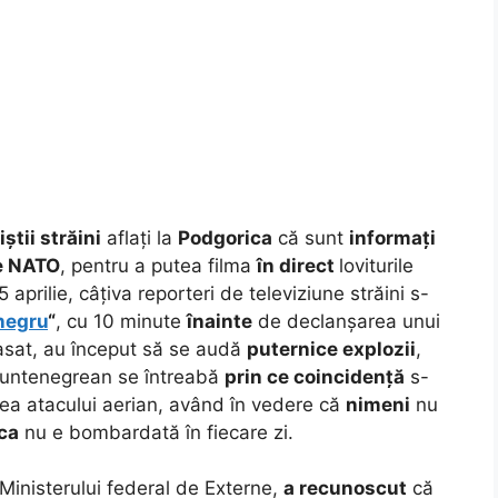
iștii străini
aflați la
Podgorica
că sunt
informați
e NATO
, pentru a putea filma
în direct
loviturile
15 aprilie, câțiva reporteri de televiziune străini s-
negru
“
, cu 10 minute
înainte
de declanșarea unui
asat, au început să se audă
puternice explozii
,
 muntenegrean se întreabă
prin ce coincidență
s-
ntea atacului aerian, având în vedere că
nimeni
nu
ca
nu e bombardată în fiecare zi.
 Ministerului federal de Externe,
a recunoscut
că