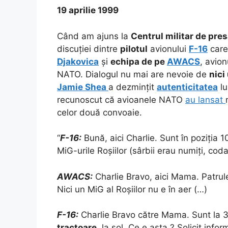
19 aprilie 1999
Când am ajuns la
Centrul militar de pre
discuției dintre
pilotul
avionului
F-16
care
Djakovica
și
echipa de pe
AWACS
, avion
NATO. Dialogul nu mai are nevoie de
nici
Jamie Shea
a dezmințit
autenticitatea
lu
recunoscut că avioanele NATO
au lansat
celor două convoaie.
“
F-16:
Bună, aici Charlie. Sunt în poziția 
MiG-urile Roșiilor (sârbii erau numiți, codat
AWACS:
Charlie Bravo, aici Mama. Patru
Nici un MiG al Roșiilor nu e în aer (…)
F-16:
Charlie Bravo către Mama. Sunt la 
tractoare
, la sol. Ce e asta ? Solicit inform