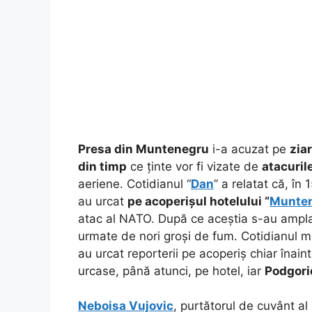
Presa din Muntenegru
i-a acuzat pe
ziar
din timp
ce ținte vor fi vizate de
atacuril
aeriene.
Cotidianul “
Dan
” a relatat că, în 
au urcat
pe acoperișul hotelului “
Munte
atac al NATO. După ce aceștia s-au ampl
urmate de nori groși de fum. Cotidianul
au urcat reporterii pe acoperiș chiar înai
urcase, până atunci, pe hotel, iar
Podgori
Neboisa Vujovic
, purtătorul de cuvânt al