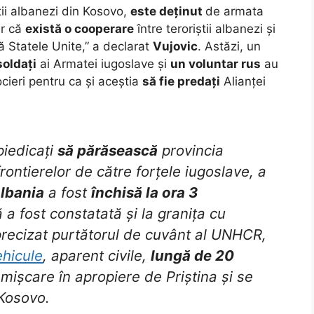
ii albanezi din Kosovo,
este deținut
de armata
ar că
există o cooperare
între teroriștii albanezi și
ă Statele Unite,” a declarat
Vujovic
. Astăzi, un
soldați
ai Armatei iugoslave și
un voluntar rus
au
ieri pentru ca și aceștia
să fie predați
Alianței
iedicați
să părăsească
provincia
frontierelor de către forțele iugoslave, a
lbania
a fost
închisă la ora 3
ră a fost constatată și la granița cu
 precizat purtătorul de cuvânt al UNHCR,
hicule
, aparent civile,
lungă de 20
n mișcare în apropiere de Priștina și se
 Kosovo.