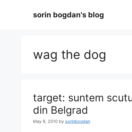
Skip
to
sorin bogdan's blog
content
wag the dog
target: suntem scuturi
din Belgrad
May 8, 2010
by
sorinbogdan