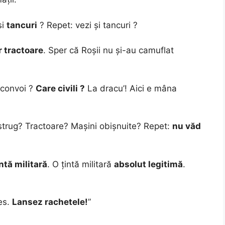
și
tancuri
? Repet: vezi și tancuri ?
r tractoare
. Sper că Roșii nu și-au camuflat
 convoi ?
Care civili ?
La dracu’! Aici e mâna
trug? Tractoare? Mașini obișnuite? Repet:
nu văd
intă militară
. O țintă militară
absolut legitimă
.
es.
Lansez rachetele!
”