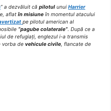
s
” a dezvăluit că
pilotul
unui
Harrier
e, aflat
în misiune
în momentul atacului
avertizat
pe pilotul american al
posibile
“pagube colaterale”
. După ce a
ul de refugiați, englezul i-a transmis
e vorba de
vehicule civile
, flancate de