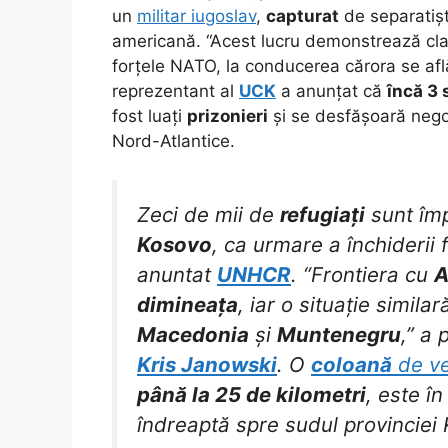
un
militar iugoslav
,
capturat
de separatișt
americană. “Acest lucru demonstrează cl
forțele NATO, la conducerea cărora se afl
reprezentant al
UCK
a anunțat că
încă 3 
fost luați
prizonieri
și se desfășoară negoc
Nord-Atlantice.
Zeci de mii de
refugiați
sunt împ
Kosovo
, ca urmare a închiderii 
anuntat
UNHCR
. “Frontiera cu
A
dimineața
, iar o situație simila
Macedonia
și
Muntenegru
,” a
Kris Janowski
. O
coloană
de ve
până la 25 de kilometri
, este î
îndreaptă spre sudul provinciei