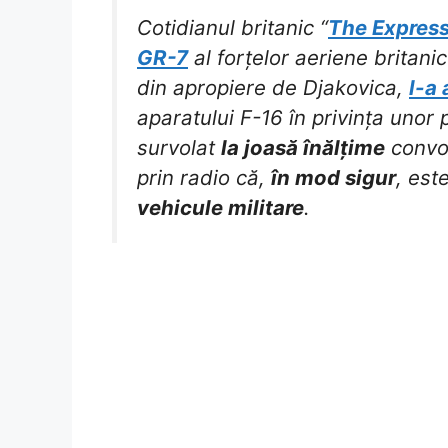
Cotidianul britanic “
The Expres
GR-7
al forțelor aeriene britanic
din apropiere de Djakovica,
l-a 
aparatului F-16 în privința unor 
survolat
la joasă înălțime
convoi
prin radio că,
în mod sigur
, est
vehicule militare
.