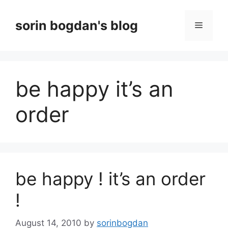
Skip
to
sorin bogdan's blog
Menu
content
be happy it’s an
order
be happy ! it’s an order
!
August 14, 2010
by
sorinbogdan