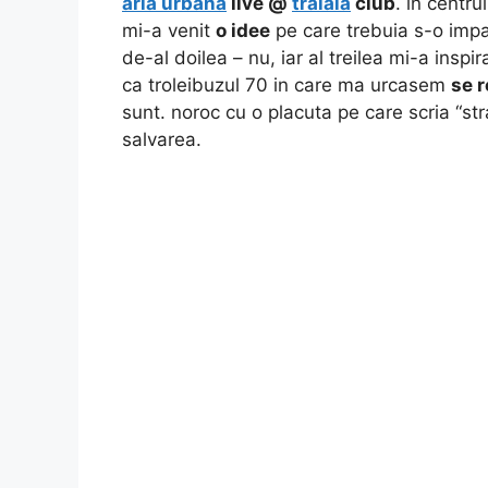
aria urbana
live @
tralala
club
. in centru
mi-a venit
o idee
pe care trebuia s-o imp
de-al doilea – nu, iar al treilea mi-a inspi
ca troleibuzul 70 in care ma urcasem
se 
sunt. noroc cu o placuta pe care scria “s
salvarea.