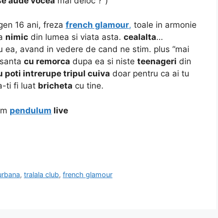
se aude vocea
mai deloc ?”)
 gen 16 ani, freza
french glamour
,
toale in armonie
ea
nimic
din lumea si viata asta.
cealalta
…
 ea, avand in vedere de cand ne stim. plus “mai
resanta
cu remorca
dupa ea si niste
teenageri
din
u poti intrerupe tripul cuiva
doar pentru ca ai tu
-ti fi luat
bricheta
cu tine.
sem
pendulum
live
 urbana
,
tralala club
,
french glamour