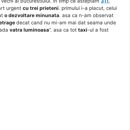
l vechi al bucurestiului. in timp ce asteptam
311
,
art urgent
cu trei prieteni
. primului i-a placut, celui
rat
o dezvoltare minunata
. asa ca n-am observat
retrage
decat cand nu mi-am mai dat seama unde
trada
vatra luminoasa
“. asa ca tot
taxi
-ul a fost