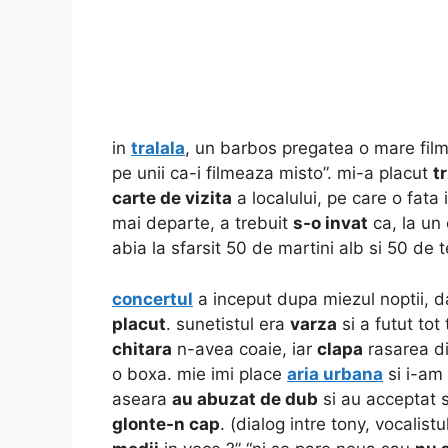
in
tralala
, un barbos pregatea o mare filma
pe unii ca-i filmeaza misto”. mi-a placut
t
carte de vizita
a localului, pe care o fata i
mai departe, a trebuit
s-o invat
ca, la un 
abia la sfarsit 50 de martini alb si 50 de 
concertul
a inceput dupa miezul noptii, da
placut
. sunetistul era
varza
si a futut tot 
chitara
n-avea coaie, iar
clapa
rasarea di
o boxa. mie imi place
aria urbana
si i-am 
aseara
au abuzat de dub
si au acceptat s
glonte-n cap
. (dialog intre tony, vocalist