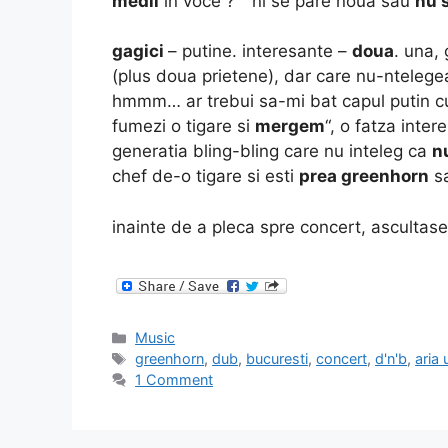
medii
in voce ?” “ni se pare noua sau
nu 
gagici
– putine. interesante –
doua
. una,
(plus doua prietene), dar care nu-nteleg
hmmm… ar trebui sa-mi bat capul putin cu
fumezi o tigare si
mergem
“, o fatza inte
generatia bling-bling care nu inteleg ca
n
chef de-o tigare si esti
prea greenhorn
sa
inainte de a pleca spre concert, asculta
Categories
Music
Tags
greenhorn
,
dub
,
bucuresti
,
concert
,
d'n'b
,
aria
1 Comment