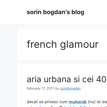
Skip
to
sorin bogdan's blog
content
french glamour
aria urbana si cei 40
February 11, 2011
by
sorinbogdan
decat sa privesc cum
mubarak
(nu) isi d