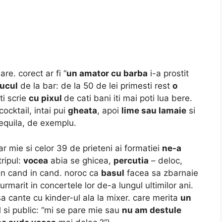
re. corect ar fi “
un amator
cu barba
i-a prostit
rucul
de la bar:
de la 50 de lei primesti rest
o
ti scrie
cu pixul
de cati bani iti mai poti lua bere.
cocktail, intai pui
gheata
, apoi
lime sau lamaie
si
tequila, de exemplu.
r mie si celor 39 de prieteni ai formatiei
ne-a
tripul:
vocea
abia se ghicea,
percutia
– deloc,
n cand in cand. noroc ca
basul
facea sa zbarnaie
urmarit in concertele lor de-a lungul ultimilor ani.
a cante cu kinder-ul ala la mixer. care merita
un
ul si public: “mi se pare mie sau
nu am destule