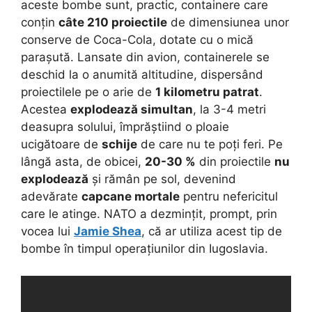
aceste bombe sunt, practic, containere care
conțin
câte 210 proiectile
de dimensiunea unor
conserve de Coca-Cola, dotate cu o mică
parașută. Lansate din avion, containerele se
deschid la o anumită altitudine, dispersând
proiectilele pe o arie de
1 kilometru patrat
.
Acestea
explodează simultan
, la 3-4 metri
deasupra solului, împrăștiind o ploaie
ucigătoare de
schije
de care nu te poți feri. Pe
lângă asta, de obicei,
20-30 %
din proiectile
nu
explodează
și rămân pe sol, devenind
adevărate
capcane mortale
pentru nefericitul
care le atinge. NATO a dezmințit, prompt, prin
vocea lui
Jamie Shea
, că ar utiliza acest tip de
bombe în timpul operațiunilor din Iugoslavia.