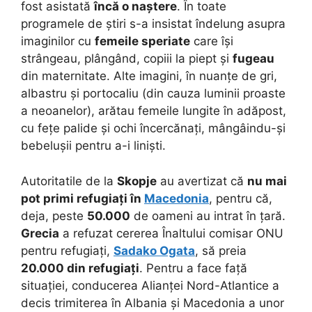
fost asistată
încă o naștere
. În toate
programele de știri s-a insistat îndelung asupra
imaginilor cu
femeile speriate
care își
strângeau, plângând, copiii la piept și
fugeau
din maternitate. Alte imagini, în nuanțe de gri,
albastru și portocaliu (din cauza luminii proaste
a neoanelor), arătau femeile lungite în adăpost,
cu fețe palide și ochi încercănați, mângâindu-și
bebelușii pentru a-i liniști.
Autoritatile de la
Skopje
au avertizat că
nu mai
pot primi refugiați în
Macedonia
, pentru că,
deja, peste
50.000
de oameni au intrat în țară.
Grecia
a refuzat cererea Înaltului comisar ONU
pentru refugiați,
Sadako Ogata
, să preia
20.000 din refugiați
. Pentru a face față
situației, conducerea Alianței Nord-Atlantice a
decis trimiterea în Albania și Macedonia a unor