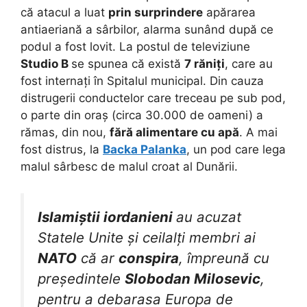
că atacul a luat
prin surprindere
apărarea
antiaeriană a sârbilor, alarma sunând după ce
podul a fost lovit. La postul de televiziune
Studio B
se spunea că există
7 răniți
, care au
fost internați în Spitalul municipal. Din cauza
distrugerii conductelor care treceau pe sub pod,
o parte din oraș (circa 30.000 de oameni) a
rămas, din nou,
fără alimentare cu apă
. A mai
fost distrus, la
Backa Palanka
, un pod care lega
malul sârbesc de malul croat al Dunării.
Islamiștii iordanieni
au acuzat
Statele Unite și ceilalți membri ai
NATO
că ar
conspira
, împreună cu
președintele
Slobodan Milosevic
,
pentru a debarasa Europa de