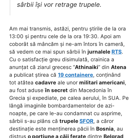
sârbii își vor retrage trupele.
Am mai transmis, astăzi, pentru știrile de la ora
13:00 și pentru cele de la ora 19:30. Apoi am
coborât să mâncăm și ne-am întors în cameră,
să vedem ce mai spun sârbii în
jurnalele
RTS
.
Cu o satisfacție greu disimulată, crainica a
anunțat că ziarul grecesc “
Athinaiki
” din
Atena
a publicat știrea că
19 containere
, conținând
tot atâtea
cadavre
ale unor
militari americani
,
au fost aduse
în secret
din Macedonia în
Grecia și expediate, pe calea aerului, în SUA. Pe
lângă imaginile bombardamentelor de azi-
noapte, pe care le-au condamnat cu asprime,
sârbii s-au plâns că
trupele
SFOR
, a căror
destinație este menținerea păcii în
Bosnia
, au
distrus
o porțiune a căii ferate
dintre
Belgrad