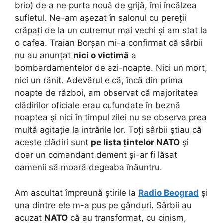
brio) de a ne purta nouă de grijă, îmi încălzea
sufletul. Ne-am așezat în salonul cu pereții
crăpați de la un cutremur mai vechi și am stat la
o cafea. Traian Borșan mi-a confirmat că sârbii
nu au anunțat
nici o victimă
a
bombardamentelor de azi-noapte. Nici un mort,
nici un rănit. Adevărul e că, încă din prima
noapte de război, am observat că majoritatea
clădirilor oficiale erau cufundate în beznă
noaptea și nici în timpul zilei nu se observa prea
multă agitație la intrările lor. Toți sârbii știau că
aceste clădiri sunt
pe lista țintelor NATO
și
doar un comandant dement și-ar fi lăsat
oamenii să moară degeaba înăuntru.
Am ascultat împreună știrile la
Radio Beograd
și
una dintre ele m-a pus pe gânduri. Sârbii au
acuzat
NATO
că au transformat, cu cinism,