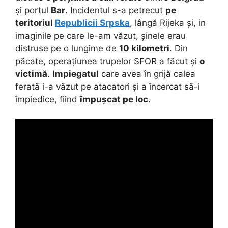
și portul
Bar
. Incidentul s-a petrecut
pe
teritoriul
Republicii Srpska
, lângă Rijeka și, in
imaginile pe care le-am văzut, șinele erau
distruse pe o lungime de
10 kilometri
. Din
păcate, operațiunea trupelor SFOR a făcut și
o
victimă
.
Impiegatul
care avea în grijă calea
ferată i-a văzut pe atacatori și a încercat să-i
împiedice, fiind
împușcat pe loc
.