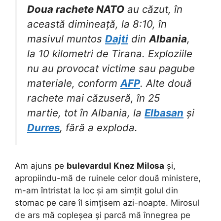
Doua rachete NATO
au căzut, în
această dimineață, la 8:10, în
masivul muntos
Dajti
din
Albania
,
la 10 kilometri de Tirana. Exploziile
nu au provocat victime sau pagube
materiale, conform
AFP
. Alte două
rachete mai căzuseră, în 25
martie, tot în Albania, la
Elbasan
și
Durres
, fără a exploda.
Am ajuns pe
bulevardul Knez Milosa
și,
apropiindu-mă de ruinele celor două ministere,
m-am întristat la loc și am simțit golul din
stomac pe care îl simțisem azi-noapte. Mirosul
de ars mă copleșea și parcă mă înnegrea pe