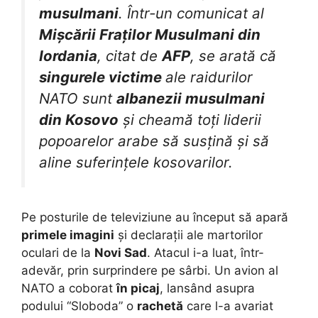
musulmani
. Într-un comunicat al
Mișcării Fraților Musulmani din
Iordania
, citat de
AFP
, se arată că
singurele victime
ale raidurilor
NATO sunt
albanezii musulmani
din Kosovo
și cheamă toți liderii
popoarelor arabe să susțină și să
aline suferințele kosovarilor.
Pe posturile de televiziune au început să apară
primele imagini
și declarații ale martorilor
oculari de la
Novi Sad
. Atacul i-a luat, într-
adevăr, prin surprindere pe sârbi. Un avion al
NATO a coborat
în picaj
, lansând asupra
podului “Sloboda” o
rachetă
care l-a avariat