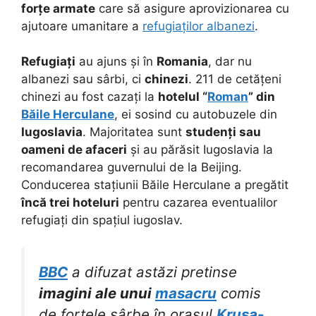
forțe armate
care să asigure aprovizionarea cu
ajutoare umanitare a
refugiaților albanezi
.
Refugiați
au ajuns și în
Romania
, dar nu
albanezi sau sârbi, ci
chinezi
. 211 de cetățeni
chinezi au fost cazați la
hotelul “
Roman
” din
Băile Herculane
, ei sosind cu autobuzele din
Iugoslavia
. Majoritatea sunt
studenți sau
oameni de afaceri
și au părăsit Iugoslavia la
recomandarea guvernului de la Beijing.
Conducerea stațiunii Băile Herculane a pregătit
încă trei hoteluri
pentru cazarea eventualilor
refugiați din spațiul iugoslav.
BBC
a difuzat astăzi pretinse
imagini ale unui
masacru
comis
de forțele sârbe în orașul
Krusa-