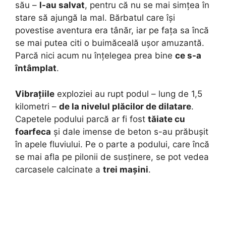
său –
l-au salvat
, pentru că nu se mai simțea în
stare să ajungă la mal. Bărbatul care își
povestise aventura era tânăr, iar pe fața sa încă
se mai putea citi o buimăceală ușor amuzantă.
Parcă nici acum nu înțelegea prea bine
ce s-a
întâmplat
.
Vibrațiile
exploziei au rupt podul – lung de 1,5
kilometri –
de la nivelul plăcilor de dilatare
.
Capetele podului parcă ar fi fost
tăiate cu
foarfeca
și dale imense de beton s-au prăbușit
în apele fluviului. Pe o parte a podului, care încă
se mai afla pe pilonii de susținere, se pot vedea
carcasele calcinate a
trei mașini
.