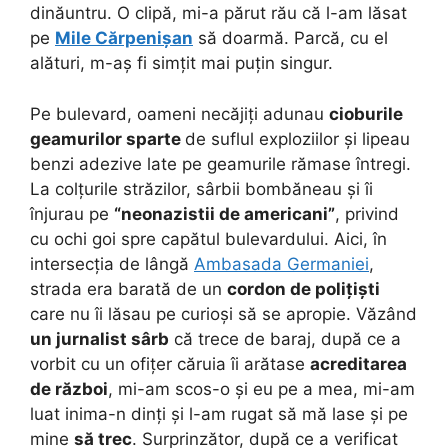
dinăuntru. O clipă, mi-a părut rău că l-am lăsat
pe
Mile Cărpenișan
să doarmă. Parcă, cu el
alături, m-aș fi simțit mai puțin singur.
Pe bulevard, oameni necăjiți adunau
cioburile
geamurilor sparte
de suflul exploziilor și lipeau
benzi adezive late pe geamurile rămase întregi.
La colțurile străzilor, sârbii bombăneau și îi
înjurau pe
“neonazistii de americani”
, privind
cu ochi goi spre capătul bulevardului. Aici, în
intersecția de lângă
Ambasada Germaniei
,
strada era barată de un
cordon de polițiști
care nu îi lăsau pe curioși să se apropie. Văzând
un jurnalist sârb
că trece de baraj, după ce a
vorbit cu un ofițer căruia îi arătase
acreditarea
de război
, mi-am scos-o și eu pe a mea, mi-am
luat inima-n dinți și l-am rugat să mă lase și pe
mine
să trec
. Surprinzător, după ce a verificat