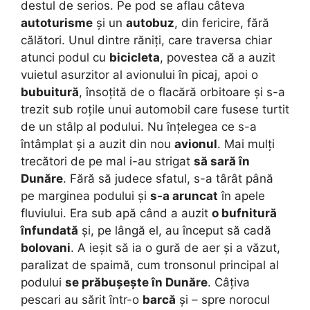
destul de serios. Pe pod se aflau câteva
autoturisme
și un
autobuz
, din fericire, fără
călători. Unul dintre răniți, care traversa chiar
atunci podul cu
bicicleta
, povestea că a auzit
vuietul asurzitor al avionului în picaj, apoi o
bubuitură
, însoțită de o flacără orbitoare și s-a
trezit sub roțile unui automobil care fusese turtit
de un stâlp al podului. Nu înțelegea ce s-a
întâmplat și a auzit din nou
avionul
. Mai mulți
trecători de pe mal i-au strigat
să sară în
Dunăre
. Fără să judece sfatul, s-a târât până
pe marginea podului și
s-a aruncat
în apele
fluviului. Era sub apă când a auzit
o bufnitură
înfundată
și, pe lângă el, au început să cadă
bolovani
. A ieșit să ia o gură de aer și a văzut,
paralizat de spaimă, cum tronsonul principal al
podului
se prăbușește în Dunăre
. Câțiva
pescari au sărit într-o
barcă
și – spre norocul