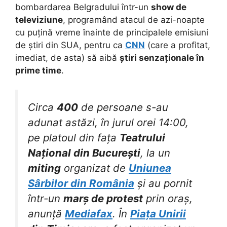
bombardarea Belgradului într-un
show de
televiziune
, programând atacul de azi-noapte
cu puțină vreme înainte de principalele emisiuni
de știri din SUA, pentru ca
CNN
(care a profitat,
imediat, de asta) să aibă
știri senzaționale în
prime time
.
Circa
400
de persoane s-au
adunat astăzi, în jurul orei 14:00,
pe platoul din fața
Teatrului
Național din București
, la un
miting
organizat de
Uniunea
Sârbilor din România
și au pornit
într-un
marș de protest
prin oraș,
anunță
Mediafax
. În
Piața Unirii