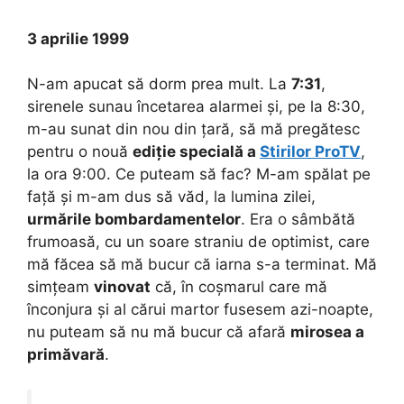
3 aprilie 1999
N-am apucat să dorm prea mult. La
7:31
,
sirenele sunau încetarea alarmei și, pe la 8:30,
m-au sunat din nou din țară, să mă pregătesc
pentru o nouă
ediție specială a
Stirilor ProTV
,
la ora 9:00. Ce puteam să fac? M-am spălat pe
față și m-am dus să văd, la lumina zilei,
urmările bombardamentelor
. Era o sâmbătă
frumoasă, cu un soare straniu de optimist, care
mă făcea să mă bucur că iarna s-a terminat. Mă
simțeam
vinovat
că, în coșmarul care mă
înconjura și al cărui martor fusesem azi-noapte,
nu puteam să nu mă bucur că afară
mirosea a
primăvară
.