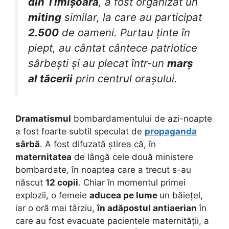
din Timișoara
, a fost organizat un
miting
similar, la care au participat
2.500
de oameni. Purtau ținte în
piept, au cântat cântece patriotice
sârbești și au plecat într-un
marș
al tăcerii
prin centrul orașului.
Dramatismul
bombardamentului de azi-noapte
a fost foarte subtil speculat de
propaganda
sârbă
. A fost difuzată știrea că, în
maternitatea
de lângă cele două ministere
bombardate, în noaptea care a trecut s-au
născut
12 copii
. Chiar în momentul primei
explozii, o femeie
aducea pe lume
un băiețel,
iar o oră mai târziu,
în adăpostul antiaerian
în
care au fost evacuate pacientele maternității, a