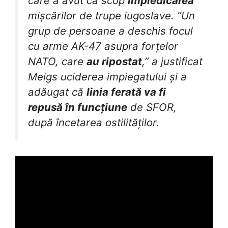
care a avut ca scop
împiedicarea
mișcărilor de trupe iugoslave. “Un
grup de persoane a deschis focul
cu arme AK-47 asupra forțelor
NATO, care
au ripostat
,” a justificat
Meigs uciderea impiegatului și a
adăugat că
linia ferată va fi
repusă în funcțiune
de SFOR,
după încetarea ostilităților.