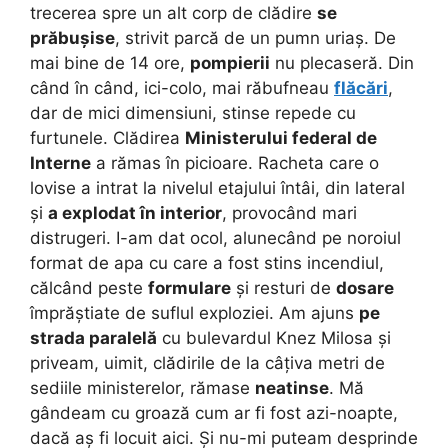
trecerea spre un alt corp de clădire
se
prăbușise
, strivit parcă de un pumn uriaș. De
mai bine de 14 ore,
pompierii
nu plecaseră. Din
când în când, ici-colo, mai răbufneau
flăcări
,
dar de mici dimensiuni, stinse repede cu
furtunele. Clădirea
Ministerului federal de
Interne
a rămas în picioare. Racheta care o
lovise a intrat la nivelul etajului întâi, din lateral
și
a explodat în interior
, provocând mari
distrugeri. I-am dat ocol, alunecând pe noroiul
format de apa cu care a fost stins incendiul,
călcând peste
formulare
și resturi de
dosare
împrăștiate de suflul exploziei.
Am ajuns
pe
strada paralelă
cu bulevardul Knez Milosa și
priveam, uimit, clădirile de la câțiva metri de
sediile ministerelor, rămase
neatinse
. Mă
gândeam cu groază cum ar fi fost azi-noapte,
dacă aș fi locuit aici. Și nu-mi puteam desprinde