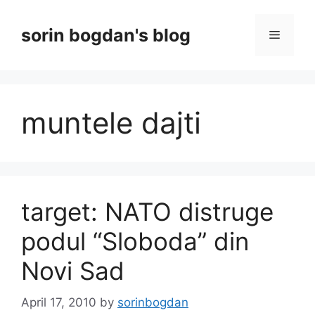
Skip
to
sorin bogdan's blog
Menu
content
muntele dajti
target: NATO distruge
podul “Sloboda” din
Novi Sad
April 17, 2010
by
sorinbogdan