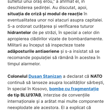
sufletul unui oraș erou,” a afirmat el, în
deschiderea ședinței. Au discutat, apoi,
situația de criză și modul de reacție
în
eventualitatea unor noi atacuri asupra capitalei.
S-a ordonat curățarea și verificarea tuturor
hidrantelor
de pe străzi, în special a celor din
apropierea clădirilor vizate de bombardamente.
Militarii au început să inspecteze toate
adăposturile antiaeriene
și s-a insistat să se
recomande populației să rămână în acestea în
timpul alarmelor.
Colonelul
Dusan Stanizan
a declarat că
NATO
continuă să lanseze asupra localităților sârbești,
în special în Kosovo,
bombe cu fragmentație
de tip BLU/97AB
, interzise de convențiile
internaționale și a arătat mai multe componente
neexplodate ale acestora. El a explicat că