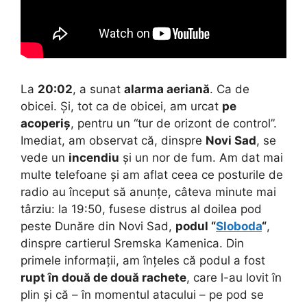
La
20:02
, a sunat
alarma aeriană
. Ca de
obicei. Și, tot ca de obicei, am urcat
pe
acoperiș
, pentru un “tur de orizont de control”.
Imediat, am observat că, dinspre
Novi Sad
, se
vede un
incendiu
și un nor de fum. Am dat mai
multe telefoane și am aflat ceea ce posturile de
radio au început să anunțe, câteva minute mai
târziu: la 19:50, fusese distrus al doilea pod
peste Dunăre din Novi Sad,
podul “
Sloboda
“
,
dinspre cartierul Sremska Kamenica. Din
primele informații, am înțeles că podul a fost
rupt în două de două rachete
, care l-au lovit în
plin și că – în momentul atacului – pe pod se