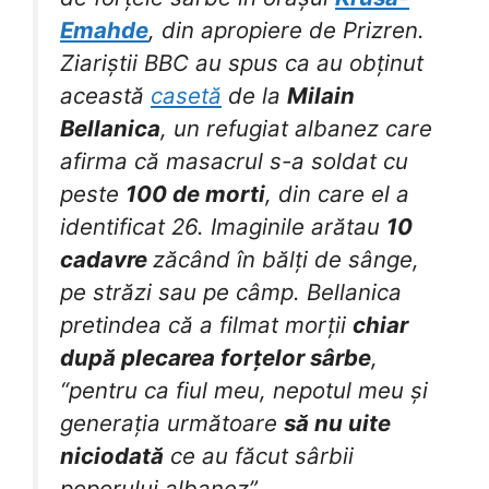
Emahde
, din apropiere de Prizren.
Ziariștii BBC au spus ca au obținut
această
casetă
de la
Milain
Bellanica
, un refugiat albanez care
afirma că masacrul s-a soldat cu
peste
100 de morti
, din care el a
identificat 26. Imaginile arătau
10
cadavre
zăcând în bălți de sânge,
pe străzi sau pe câmp. Bellanica
pretindea că a filmat morții
chiar
după plecarea forțelor sârbe
,
“pentru ca fiul meu, nepotul meu și
generația următoare
să nu uite
niciodată
ce au făcut sârbii
poporului albanez”.