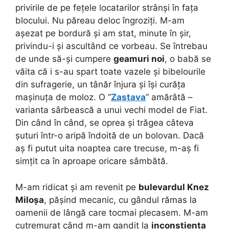
privirile de pe fețele locatarilor strânși în fața
blocului. Nu păreau deloc îngroziți. M-am
așezat pe bordură și am stat, minute în șir,
privindu-i și ascultând ce vorbeau. Se întrebau
de unde să-și cumpere
geamuri noi
, o babă se
văita că i s-au spart toate vazele și bibelourile
din sufragerie, un tânăr înjura și își curăța
mașinuța de moloz. O “
Zastava
” amărâtă –
varianta sârbească a unui vechi model de Fiat.
Din când în când, se oprea și trăgea câteva
șuturi într-o aripă îndoită de un bolovan. Dacă
aș fi putut uita noaptea care trecuse, m-aș fi
simțit ca în aproape oricare sâmbătă.
M-am ridicat și am revenit pe
bulevardul Knez
Miloșa
, pășind mecanic, cu gândul rămas la
oamenii de lângă care tocmai plecasem. M-am
cutremurat când m-am gandit la
inconștiența