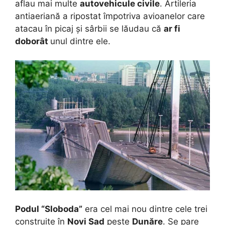
aflau mai multe
autovehicule civile
. Artileria
antiaeriană a ripostat împotriva avioanelor care
atacau în picaj și sârbii se lăudau că
ar fi
doborât
unul dintre ele.
Podul “Sloboda”
era cel mai nou dintre cele trei
construite în
Novi Sad
peste
Dunăre
. Se pare