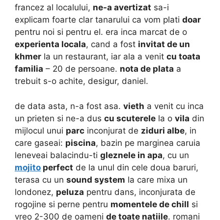
francez al localului,
ne-a avertizat
sa-i
explicam foarte clar tanarului ca vom plati
doar
pentru noi si pentru el. era inca marcat de o
experienta locala
, cand a fost
invitat de un
khmer
la un restaurant, iar ala a venit
cu toata
familia
– 20 de persoane.
nota de plata
a
trebuit s-o achite, desigur, daniel.
de data asta, n-a fost asa.
vieth
a venit cu inca
un prieten si ne-a dus
cu scuterele
la o
vila
din
mijlocul unui
parc
inconjurat de
ziduri albe
, in
care gaseai:
piscina
, bazin pe marginea caruia
leneveai balacindu-ti
gleznele in apa
, cu un
mojito
perfect
de la unul din cele doua baruri,
terasa cu un
sound system
la care mixa un
londonez,
peluza
pentru dans, inconjurata de
rogojine si perne pentru
momentele de chill
si
vreo 2-300 de oameni
de toate natiile
. romani