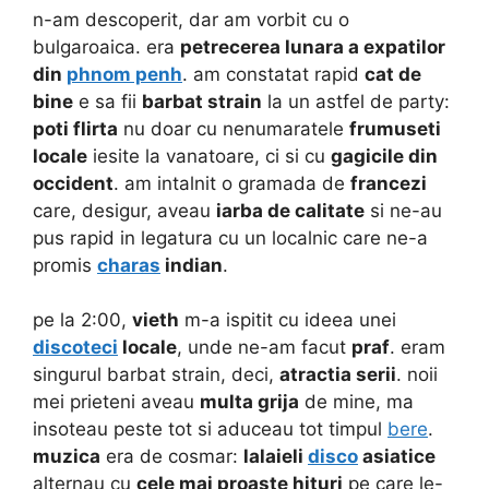
n-am descoperit, dar am vorbit cu o
bulgaroaica. era
petrecerea lunara a expatilor
din
phnom penh
. am constatat rapid
cat de
bine
e sa fii
barbat strain
la un astfel de party:
poti flirta
nu doar cu nenumaratele
frumuseti
locale
iesite la vanatoare, ci si cu
gagicile din
occident
. am intalnit o gramada de
francezi
care, desigur, aveau
iarba de calitate
si ne-au
pus rapid in legatura cu un localnic care ne-a
promis
charas
indian
.
pe la 2:00,
vieth
m-a ispitit cu ideea unei
discoteci
locale
, unde ne-am facut
praf
. eram
singurul barbat strain, deci,
atractia serii
. noii
mei prieteni aveau
multa grija
de mine, ma
insoteau peste tot si aduceau tot timpul
bere
.
muzica
era de cosmar:
lalaieli
disco
asiatice
alternau cu
cele mai proaste hituri
pe care le-