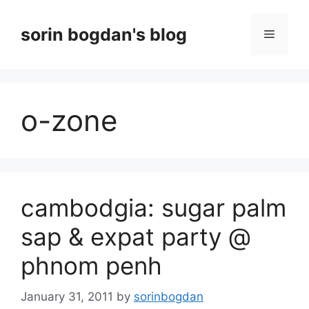
Skip
to
sorin bogdan's blog
Menu
content
o-zone
cambodgia: sugar palm
sap & expat party @
phnom penh
January 31, 2011
by
sorinbogdan