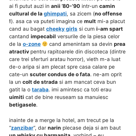
ai fi putut auzi in
anii ’80-’90
intr-un
camin
cultural de la
ghimpati
, sa zicem (
no offense
!
). asa ca va puteti imagina ce
mult
mi-a placut
cand au bagat
cheeky girls
si cum
i-am spart
cantand
impecabil
versurile de la piesa celor
de la
o-zone
cand amenintam sa devin
prea
atractiv
pentru rapitoarele din discoteca (dintre
care trei sferturi aratau horror), vieth m-a luat
de-o aripa si am plecat spre casa calare pe
cate-un
scuter condus de o fata
. ne-am oprit
la un
colt de strada
si am mancat ceva bun
gatit la o
taraba
. imi amintesc ca toti erau
uimiti
cat de bine reuseam sa manuiesc
betigasele
.
inainte de a merge la hotel, am trecut pe la
“
zanzibar
“, dar
narin
plecase deja si am baut
un whisky cu barmanita
, vorbind – eu,