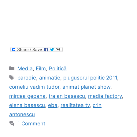
Categories
Media
,
Film
,
Politică
Tags
parodie
,
animatie
,
plugusorul politic 2011
,
corneliu vadim tudor
,
animat planet show
,
mircea geoana
,
traian basescu
,
media factory
,
elena basescu
,
eba
,
realitatea tv
,
crin
antonescu
1 Comment