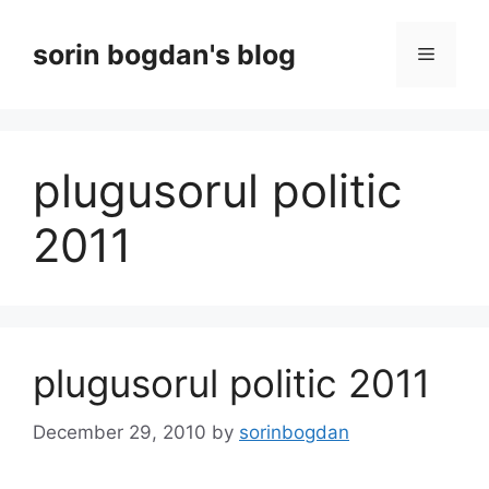
Skip
to
sorin bogdan's blog
Menu
content
plugusorul politic
2011
plugusorul politic 2011
December 29, 2010
by
sorinbogdan