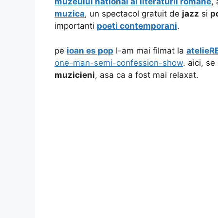
muzeului national al literaturii romane
,
muzica
, un spectacol gratuit de
jazz
si
p
importanti
poeti contemporani
.
pe
ioan es pop
l-am mai filmat la
atelieR
one-man-semi-confession-show
. aici, s
muzicieni
, asa ca a fost mai relaxat.