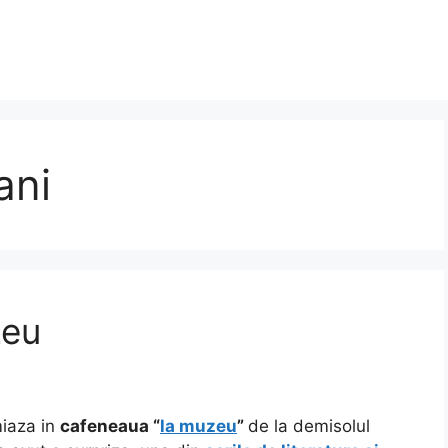
ani
zeu
miaza in
cafeneaua “
la muzeu
”
de la demisolul