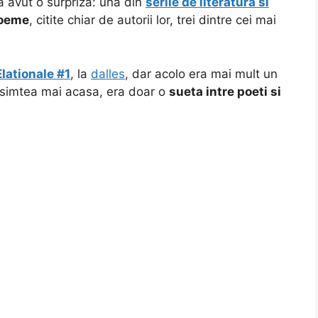
 a avut o surpriza: una din
serile de literatura si
oeme
, citite chiar de autorii lor, trei dintre cei mai
Elationale #1
, la
dalles
, dar acolo era mai mult un
e simtea mai acasa, era doar o
sueta intre poeti si