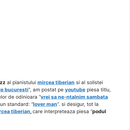
azz
al pianistului
mircea tiberian
si al solistei
de bucuresti
“, am postat pe
youtube
piesa titlu,
elor de odinioara “
vrei sa ne-ntalnim sambata
s un standard: “
lover man
“. si desigur, tot la
rcea tiberian
,
care interpreteaza piesa “
podul