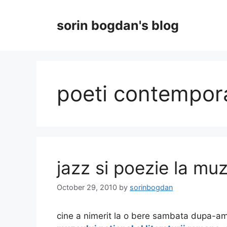
Skip
to
sorin bogdan's blog
content
poeti contempor
jazz si poezie la mu
October 29, 2010
by
sorinbogdan
cine a nimerit la o bere sambata dupa-a