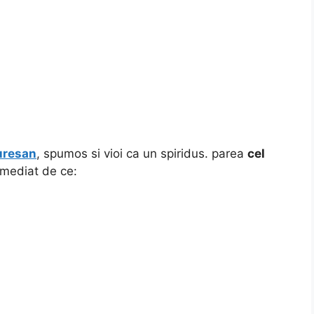
uresan
, spumos si vioi ca un spiridus. parea
cel
 imediat de ce: