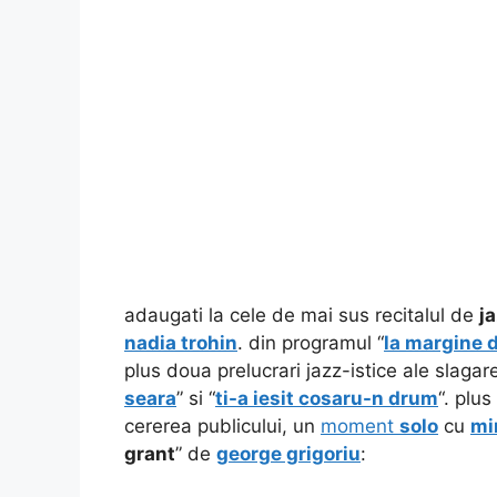
adaugati la cele de mai sus recitalul de
j
nadia trohin
. din programul “
la margine 
plus doua prelucrari jazz-istice ale slagar
seara
” si “
ti-a iesit cosaru-n drum
“. plu
cererea publicului, un
moment
solo
cu
mi
grant
” de
george grigoriu
: