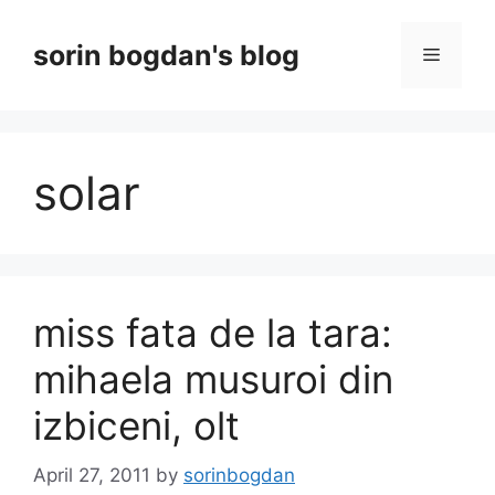
Skip
to
sorin bogdan's blog
Menu
content
solar
miss fata de la tara:
mihaela musuroi din
izbiceni, olt
April 27, 2011
by
sorinbogdan