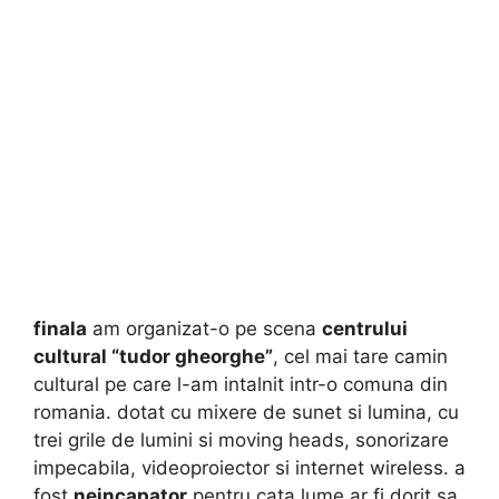
finala
am organizat-o pe scena
centrului
cultural “tudor gheorghe”
, cel mai tare camin
cultural pe care l-am intalnit intr-o comuna din
romania. dotat cu mixere de sunet si lumina, cu
trei grile de lumini si
moving heads, sonorizare
impecabila, videoproiector si internet wireless. a
fost
neincapator
pentru cata lume ar fi dorit sa