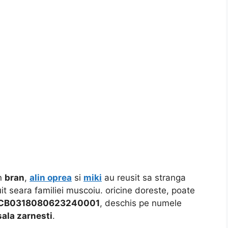
in
bran
,
alin oprea
si
miki
au reusit sa stranga
uit seara familiei muscoiu. oricine doreste, poate
CB0318080623240001
, deschis pe numele
sala zarnesti
.