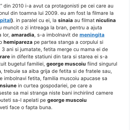
n
” din 2010 i-a avut ca protagonisti pe cei care au
zonul din toamna lui 2009. eu am fost la filmare la
pital
)
. in paralel cu ei, la
sinaia
au filmat
niculina
 au muncit o zi intreaga la bran, pentru a ajuta
a lor,
amaradia
, s-a imbolnavit de
meningita
 o
hemipareza
pe partea stanga a corpului si
e 3 ani si jumatate, fetita merge cu mama ei de
rare
in diferite statiuni din tara si starea ei s-a
uit bugetul familiei,
george muscoiu
fiind singurul
a
, trebuie sa aiba grija de fetita si de fratele sau,
 se imbolnavi fetita, familia muscoiu apucase sa
nsiune
in curtea gospodariei, pe care a
este sa mai stranga niste bani inchiriind camere
puteti sa-l apelati pe
george muscoiu
i veti face o fapta buna.