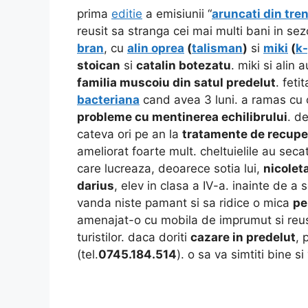
prima
editie
a emisiunii “
aruncati din tre
reusit sa stranga cei mai multi bani in se
bran
, cu
alin oprea
(
talisman
)
si
miki
(
k-
stoican
si
catalin botezatu
. miki si alin
familia muscoiu din satul predelut
. fetit
bacteriana
cand avea 3 luni. a ramas cu
probleme cu mentinerea echilibrului
. d
cateva ori pe an la
tratamente de recupe
ameliorat foarte mult. cheltuielile au secat
care lucreaza, deoarece sotia lui,
nicolet
darius
, elev in clasa a IV-a. inainte de a
vanda niste pamant si sa ridice o mica
pe
amenajat-o cu mobila de imprumut si reus
turistilor. daca doriti
cazare in predelut
, 
(tel.
0745.184.514
). o sa va simtiti bine s