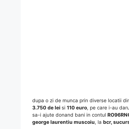
dupa o zi de munca prin diverse locatii d
3.750 de lei
si
110 euro
, pe care i-au dar
sa-i ajute donand bani in contul
RO96RN
george laurentiu muscoiu
, la
bcr, sucur