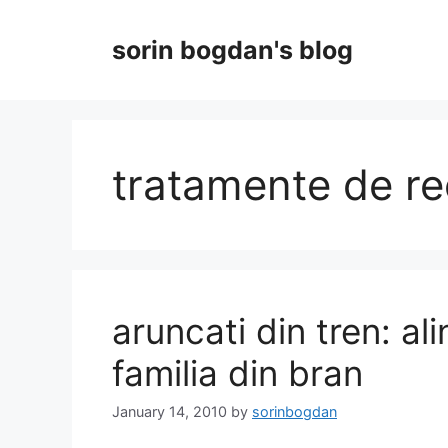
Skip
to
sorin bogdan's blog
content
tratamente de r
aruncati din tren: ali
familia din bran
January 14, 2010
by
sorinbogdan