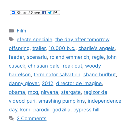
Categories
Film
Tags
efecte speciale
,
the day after tomorrow
,
offspring
,
trailer
,
10.000 b.c.
,
charlie's angels
,
feeder
,
scenariu
,
roland emmerich
,
regie
,
john
cusack
,
christian bale freak out
,
woody
harrelson
,
terminator salvation
,
shane hurlbut
,
danny glover
,
2012
,
director de imagine
,
obama
,
mcg
,
nirvana
,
stargate
,
regizor de
videoclipuri
,
smashing pumpikns
,
independence
day
,
korn
,
parodii
,
godzilla
,
cypress hill
2 Comments