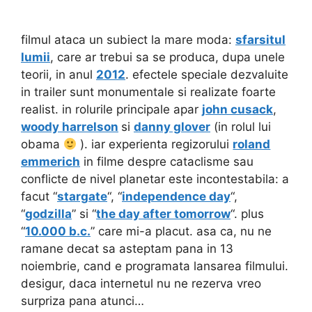
filmul ataca un subiect la mare moda:
sfarsitul
lumii
, care ar trebui sa se produca, dupa unele
teorii, in anul
2012
. efectele speciale dezvaluite
in trailer sunt monumentale si realizate foarte
realist. in rolurile principale apar
john cusack
,
woody harrelson
si
danny glover
(in rolul lui
obama
). iar experienta regizorului
roland
emmerich
in filme despre cataclisme sau
conflicte de nivel planetar este incontestabila: a
facut “
stargate
“, “
independence day
“,
“
godzilla
” si “
the day after tomorrow
“. plus
“
10.000 b.c.
” care mi-a placut. asa ca, nu ne
ramane decat sa asteptam pana in 13
noiembrie, cand e programata lansarea filmului.
desigur, daca internetul nu ne rezerva vreo
surpriza pana atunci…