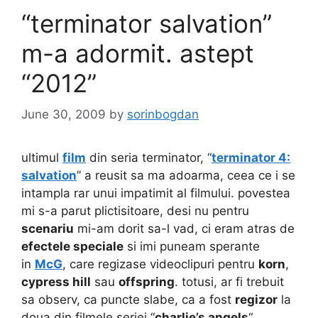
“terminator salvation”
m-a adormit. astept
“2012”
June 30, 2009
by
sorinbogdan
ultimul
film
din seria terminator, “
terminator 4:
salvation
” a reusit sa ma adoarma, ceea ce i se
intampla rar unui impatimit al filmului. povestea
mi s-a parut plictisitoare, desi nu pentru
scenariu
mi-am dorit sa-l vad, ci eram atras de
efectele speciale
si imi puneam sperante
in
McG
, care regizase videoclipuri pentru
korn
,
cypress hill
sau
offspring
. totusi, ar fi trebuit
sa observ, ca puncte slabe, ca a fost
regizor
la
doua din filmele seriei “
charlie’s angels
“.