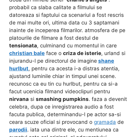
probabil ca slaba calitate a filmului se
datoreaza si faptului ca scenariul a fost rescris
de mai multe ori, ultima data cu 3 saptamani
inainte de inceperea filmarilor. atmosfera de pe
platourile de filmare a fost destul de
tensionata
, culminand cu momentul in care
christian bale
face o
criza de isterie
, urland si
injurandu-l pe directorul de imagine
shane
hurlbut
, pentru ca acesta i-a distras atentia,
ajustand luminile chiar in timpul unei scene.
recunosc ca eu tin cu hurlbut, pentru ca si-a
facut ucenicia filmand videoclipuri pentru
nirvana
si
smashing pumpkins
. faza a devenit
celebra, dupa ce inregistrarea audio a fost
facuta publica, determinandu-l pe actor sa-si
ceara scuze oficial si provocand o
gramada
de
parodii
. iata una dintre ele, cu mentiunea ca