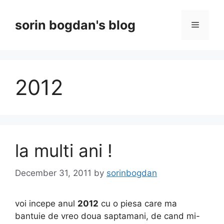
Skip
to
sorin bogdan's blog
Menu
content
2012
la multi ani !
December 31, 2011
by
sorinbogdan
voi incepe anul
2012
cu o piesa care ma
bantuie de vreo doua saptamani, de cand mi-