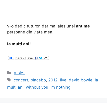
v-o dedic tuturor, dar mai ales unei
anume
persoane din viata mea.
la multi ani !
Categories
Violet
Tags
concert
,
placebo
,
2012
,
live
,
david bowie
,
la
multi ani
,
without you i'm nothing